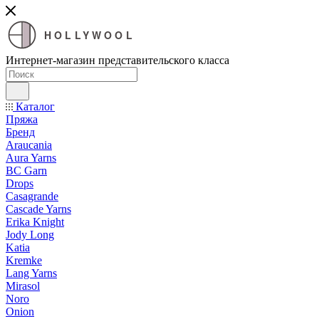
HOLLYWOOL
Интернет-магазин представительского класса
Каталог
Пряжа
Бренд
Araucania
Aura Yarns
BC Garn
Drops
Casagrande
Cascade Yarns
Erika Knight
Jody Long
Katia
Kremke
Lang Yarns
Mirasol
Noro
Onion