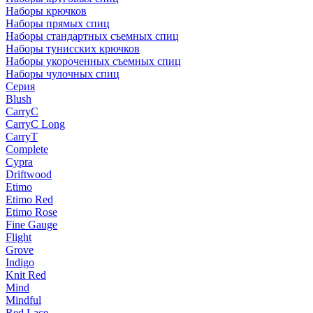
Наборы крючков
Наборы прямых спиц
Наборы стандартных съемных спиц
Наборы тунисских крючков
Наборы укороченных съемных спиц
Наборы чулочных спиц
Серия
Blush
CarryC
CarryC Long
CarryT
Complete
Cypra
Driftwood
Etimo
Etimo Red
Etimo Rose
Fine Gauge
Flight
Grove
Indigo
Knit Red
Mind
Mindful
Red Lace