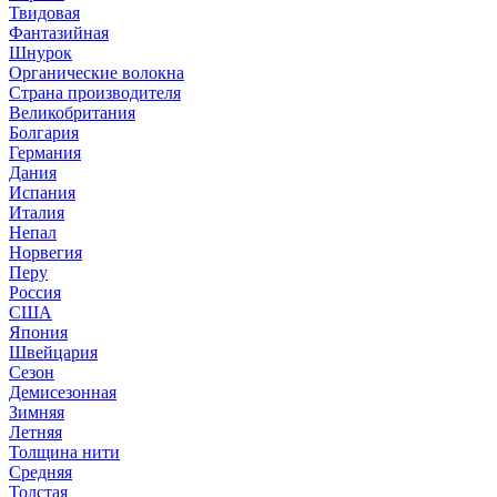
Твидовая
Фантазийная
Шнурок
Органические волокна
Страна производителя
Великобритания
Болгария
Германия
Дания
Испания
Италия
Непал
Норвегия
Перу
Россия
США
Япония
Швейцария
Сезон
Демисезонная
Зимняя
Летняя
Толщина нити
Средняя
Толстая