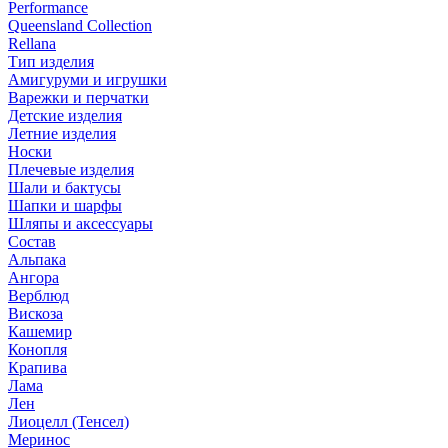
Performance
Queensland Collection
Rellana
Тип изделия
Амигуруми и игрушки
Варежки и перчатки
Детские изделия
Летние изделия
Носки
Плечевые изделия
Шали и бактусы
Шапки и шарфы
Шляпы и аксессуары
Состав
Альпака
Ангора
Верблюд
Вискоза
Кашемир
Конопля
Крапива
Лама
Лен
Лиоцелл (Тенсел)
Меринос