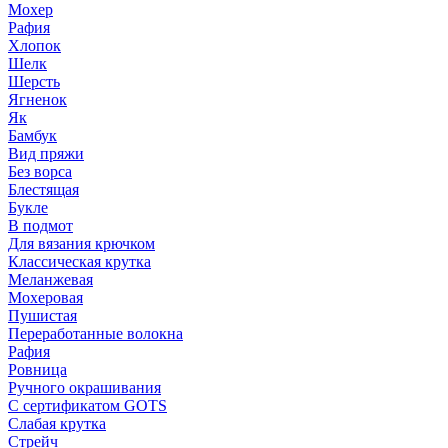
Мохер
Рафия
Хлопок
Шелк
Шерсть
Ягненок
Як
Бамбук
Вид пряжи
Без ворса
Блестящая
Букле
В подмот
Для вязания крючком
Классическая крутка
Меланжевая
Мохеровая
Пушистая
Переработанные волокна
Рафия
Ровница
Ручного окрашивания
С сертификатом GOTS
Слабая крутка
Стрейч