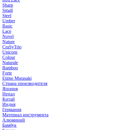
Sharp
Small
Steel
Umber
Basic
Lace
Novel
Nature
CraSyTrio
Unicorn
Colour
Naturale
Bamboo
Forte
Etimo Murasaki
Страна производителя
Япония
Непал
Китай
Индия
Германия
Материал инструмента
Алюминий
Бамбук