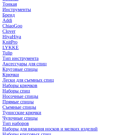
Тонкая
Инструменты
Бренд
Addi
ChiaoGoo
Clover
HiyaHiya
KnitPro
LYKKE
Tulip
Тип инструмента
Аксессуары для спиц
Круговые спицы
Крючки
Лески для съемных спиц
Наборы крючков
Наборы спиц
Носочные спицы
Прямые спицы
Съемные спицы
Тунисские крючки
Чулочные спицы
Тип наборов
Наборы для вязания носков и мелких изделий
Наборы круговых спиц