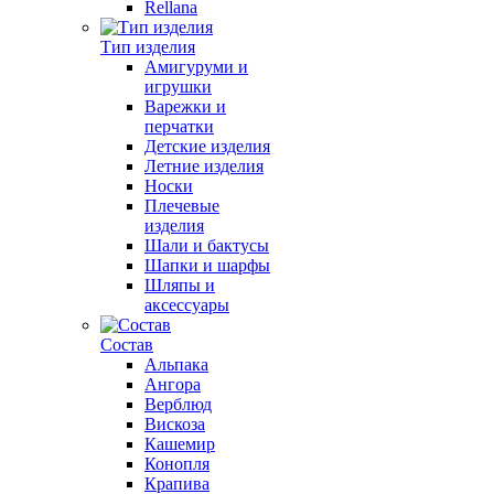
Rellana
Тип изделия
Амигуруми и
игрушки
Варежки и
перчатки
Детские изделия
Летние изделия
Носки
Плечевые
изделия
Шали и бактусы
Шапки и шарфы
Шляпы и
аксессуары
Состав
Альпака
Ангора
Верблюд
Вискоза
Кашемир
Конопля
Крапива