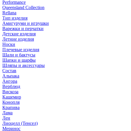
Performance
Queensland Collection
Rellana
Тип изделия
Амигуруми и игрушки
Варежки и перчатки
Детские изделия
Летние изделия
Носки
Плечевые изделия
Шали и бактусы
Шапки и шарфы
Шляпы и аксессуары
Состав
Альпака
Ангора
Верблюд
Вискоза
Кашемир
Конопля
Крапива
Лама
Лен
Лиоцелл (Тенсел)
Меринос