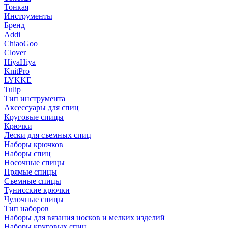
Тонкая
Инструменты
Бренд
Addi
ChiaoGoo
Clover
HiyaHiya
KnitPro
LYKKE
Tulip
Тип инструмента
Аксессуары для спиц
Круговые спицы
Крючки
Лески для съемных спиц
Наборы крючков
Наборы спиц
Носочные спицы
Прямые спицы
Съемные спицы
Тунисские крючки
Чулочные спицы
Тип наборов
Наборы для вязания носков и мелких изделий
Наборы круговых спиц