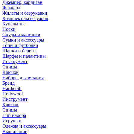
Джемпер, кардиган
Жаккард
Жилеты и безрукавки
Комплект аксессуаров
Купальник
Носки
Снуды и манишки
Сумки и аксессуары
Топы и футболки
Шапки и береты
Шарфы и палантины
Инструмент
Спицы
Крючок
Наборы для вязания
Бренд
Hardicraft
Hollywool
Инструмент
Крючок
Спицы
Тип набора
Игрушки
Одежда и аксессуары
Вышивание