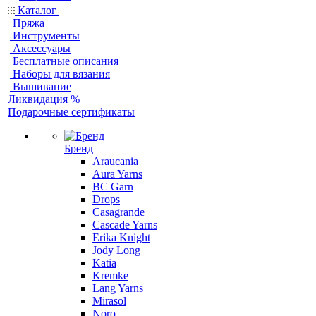
Каталог
Пряжа
Инструменты
Аксессуары
Бесплатные описания
Наборы для вязания
Вышивание
Ликвидация %
Подарочные сертификаты
Бренд
Araucania
Aura Yarns
BC Garn
Drops
Casagrande
Cascade Yarns
Erika Knight
Jody Long
Katia
Kremke
Lang Yarns
Mirasol
Noro