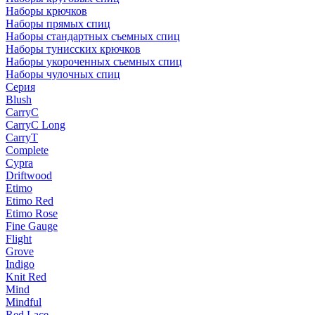
Наборы крючков
Наборы прямых спиц
Наборы стандартных съемных спиц
Наборы тунисских крючков
Наборы укороченных съемных спиц
Наборы чулочных спиц
Серия
Blush
CarryC
CarryC Long
CarryT
Complete
Cypra
Driftwood
Etimo
Etimo Red
Etimo Rose
Fine Gauge
Flight
Grove
Indigo
Knit Red
Mind
Mindful
Red Lace