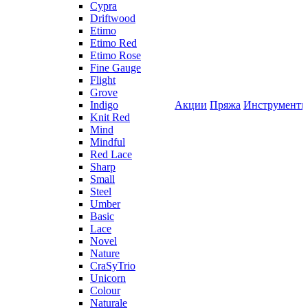
Cypra
Driftwood
Etimo
Etimo Red
Etimo Rose
Fine Gauge
Flight
Grove
Indigo
Акции
Пряжа
Инструмент
Knit Red
Mind
Mindful
Red Lace
Sharp
Small
Steel
Umber
Basic
Lace
Novel
Nature
CraSyTrio
Unicorn
Colour
Naturale