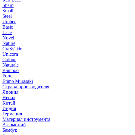
Sharp
Small
Steel
Umber
Basic
Lace
Novel
Nature
CraSyTrio
Unicorn
Colour
Naturale
Bamboo
Forte
Etimo Murasaki
Страна производителя
Япония
Непал
Китай
Индия
Германия
Материал инструмента
Алюминий
Бамбук