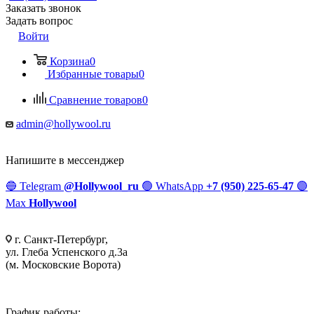
Заказать звонок
Задать вопрос
Войти
Корзина
0
Избранные товары
0
Сравнение товаров
0
admin@hollywool.ru
Напишите в мессенджер
🔵
Telegram
@Hollywool_ru
🟢
WhatsApp
+7 (950) 225-65-47
🟣
Max
Hollywool
г. Санкт-Петербург,
ул. Глеба Успенского д.3а
(м. Московские Ворота)
График работы: