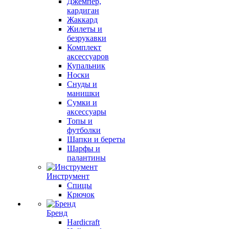
Джемпер,
кардиган
Жаккард
Жилеты и
безрукавки
Комплект
аксессуаров
Купальник
Носки
Снуды и
манишки
Сумки и
аксессуары
Топы и
футболки
Шапки и береты
Шарфы и
палантины
Инструмент
Спицы
Крючок
Бренд
Hardicraft