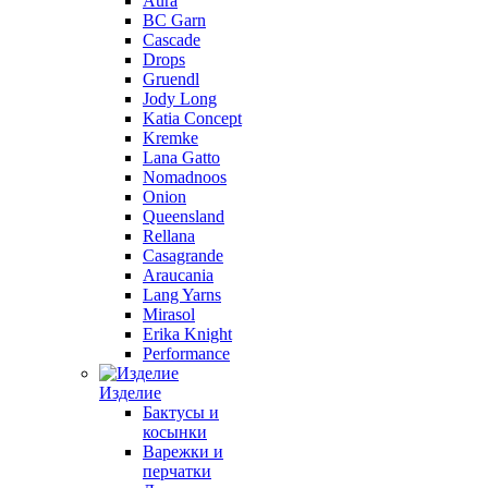
Aura
BC Garn
Cascade
Drops
Gruendl
Jody Long
Katia Concept
Kremke
Lana Gatto
Nomadnoos
Onion
Queensland
Rellana
Casagrande
Araucania
Lang Yarns
Mirasol
Erika Knight
Performance
Изделие
Бактусы и
косынки
Варежки и
перчатки