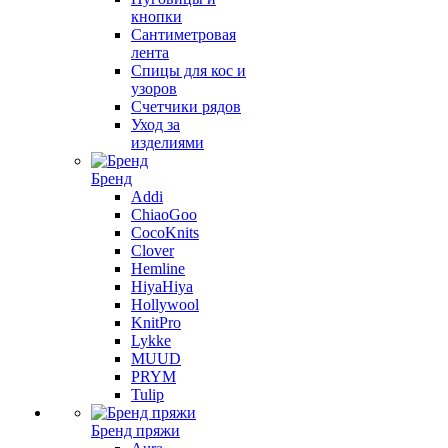
кнопки
Сантиметровая
лента
Спицы для кос и
узоров
Счетчики рядов
Уход за
изделиями
Бренд
Addi
ChiaoGoo
CocoKnits
Clover
Hemline
HiyaHiya
Hollywool
KnitPro
Lykke
MUUD
PRYM
Tulip
Бренд пряжи