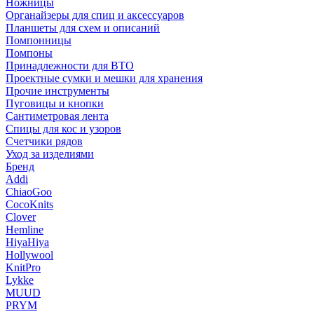
Ножницы
Органайзеры для спиц и аксессуаров
Планшеты для схем и описаний
Помпонницы
Помпоны
Принадлежности для ВТО
Проектные сумки и мешки для хранения
Прочие инструменты
Пуговицы и кнопки
Сантиметровая лента
Спицы для кос и узоров
Счетчики рядов
Уход за изделиями
Бренд
Addi
ChiaoGoo
CocoKnits
Clover
Hemline
HiyaHiya
Hollywool
KnitPro
Lykke
MUUD
PRYM