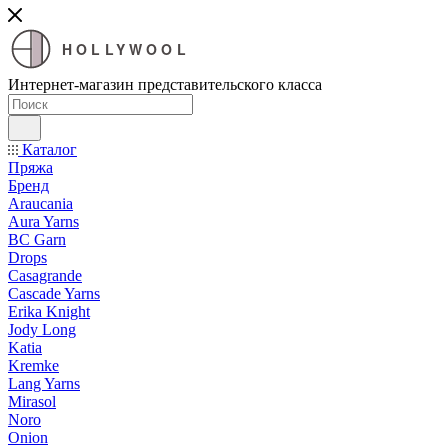
HOLLYWOOL
Интернет-магазин представительского класса
Каталог
Пряжа
Бренд
Araucania
Aura Yarns
BC Garn
Drops
Casagrande
Cascade Yarns
Erika Knight
Jody Long
Katia
Kremke
Lang Yarns
Mirasol
Noro
Onion