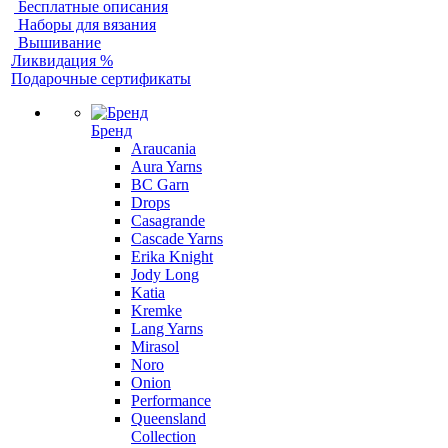
Бесплатные описания
Наборы для вязания
Вышивание
Ликвидация %
Подарочные сертификаты
Бренд
Araucania
Aura Yarns
BC Garn
Drops
Casagrande
Cascade Yarns
Erika Knight
Jody Long
Katia
Kremke
Lang Yarns
Mirasol
Noro
Onion
Performance
Queensland
Collection