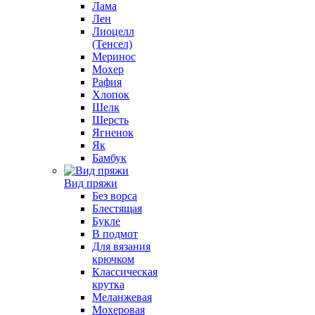
Лама
Лен
Лиоцелл
(Тенсел)
Меринос
Мохер
Рафия
Хлопок
Шелк
Шерсть
Ягненок
Як
Бамбук
Вид пряжи
Без ворса
Блестящая
Букле
В подмот
Для вязания
крючком
Классическая
крутка
Меланжевая
Мохеровая