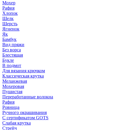
Мохер
Рафия
Хлопок
Шелк
Шерсть
Ягненок
Як
Бамбук
Вид пряжи
Без ворса
Блестящая
Букле
В подмот
Для вязания крючком
Классическая крутка
Меланжевая
Мохеровая
Пушистая
Переработанные волокна
Рафия
Ровница
Ручного окрашивания
С сертификатом GOTS
Слабая крутка
Стрейч