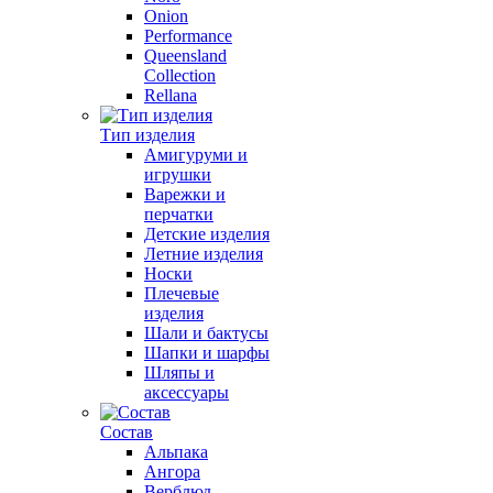
Onion
Performance
Queensland
Collection
Rellana
Тип изделия
Амигуруми и
игрушки
Варежки и
перчатки
Детские изделия
Летние изделия
Носки
Плечевые
изделия
Шали и бактусы
Шапки и шарфы
Шляпы и
аксессуары
Состав
Альпака
Ангора
Верблюд