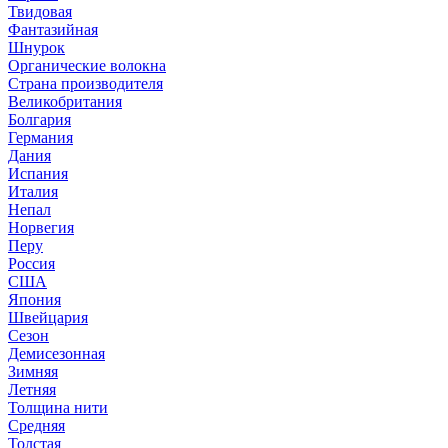
Твидовая
Фантазийная
Шнурок
Органические волокна
Страна производителя
Великобритания
Болгария
Германия
Дания
Испания
Италия
Непал
Норвегия
Перу
Россия
США
Япония
Швейцария
Сезон
Демисезонная
Зимняя
Летняя
Толщина нити
Средняя
Толстая