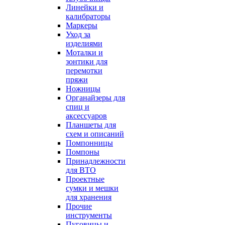
Линейки и
калибраторы
Маркеры
Уход за
изделиями
Моталки и
зонтики для
перемотки
пряжи
Ножницы
Органайзеры для
спиц и
аксессуаров
Планшеты для
схем и описаний
Помпонницы
Помпоны
Принадлежности
для ВТО
Проектные
сумки и мешки
для хранения
Прочие
инструменты
Пуговицы и