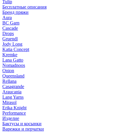
Tulip
Бесплатные описания
Бренд пряжи
Aura
BC Garn
Cascade
Drops
Gruendl
Jody Long
Katia Concept
Kremke
Lana Gatto
Nomadnoos
Onion
Queensland
Rellana
Casagrande
Araucania
Lang Yarns
Mirasol
Erika Knight
Performance
Изделие
Бактусы и косынки
Варежки и перчатки