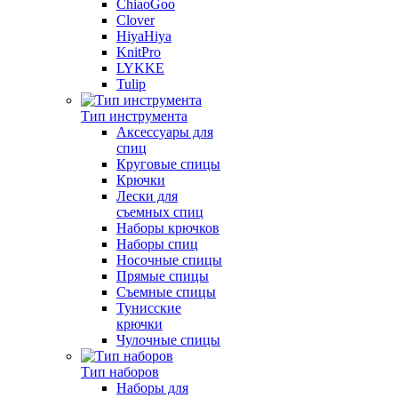
ChiaoGoo
Clover
HiyaHiya
KnitPro
LYKKE
Tulip
Тип инструмента
Аксессуары для
спиц
Круговые спицы
Крючки
Лески для
съемных спиц
Наборы крючков
Наборы спиц
Носочные спицы
Прямые спицы
Съемные спицы
Тунисские
крючки
Чулочные спицы
Тип наборов
Наборы для