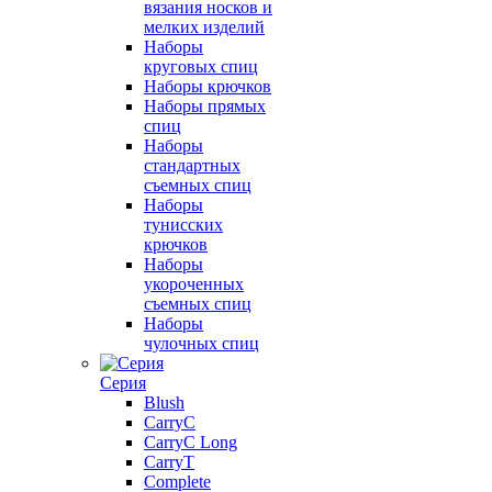
вязания носков и
мелких изделий
Наборы
круговых спиц
Наборы крючков
Наборы прямых
спиц
Наборы
стандартных
съемных спиц
Наборы
тунисских
крючков
Наборы
укороченных
съемных спиц
Наборы
чулочных спиц
Серия
Blush
CarryC
CarryC Long
CarryT
Complete