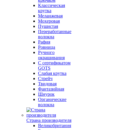
крючком
Классическая
крутка
Меланжевая
Мохеровая
Пушистая
Переработанные
волокна
Рафия
Ровница
Ручного
окрашивания
С сертификатом
GOTS
Слабая крутка
Стрейч
Твидовая
Фантазийная
Шнурок
Органические
волокна
Страна производителя
Великобритания