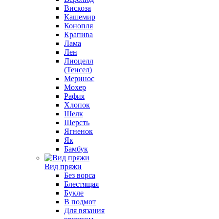
Вискоза
Кашемир
Конопля
Крапива
Лама
Лен
Лиоцелл
(Тенсел)
Меринос
Мохер
Рафия
Хлопок
Шелк
Шерсть
Ягненок
Як
Бамбук
Вид пряжи
Без ворса
Блестящая
Букле
В подмот
Для вязания