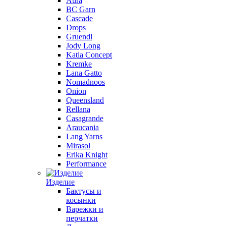
Aura
BC Garn
Cascade
Drops
Gruendl
Jody Long
Katia Concept
Kremke
Lana Gatto
Nomadnoos
Onion
Queensland
Rellana
Casagrande
Araucania
Lang Yarns
Mirasol
Erika Knight
Performance
Изделие
Бактусы и
косынки
Варежки и
перчатки