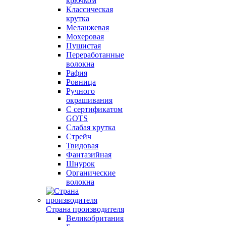
крючком
Классическая
крутка
Меланжевая
Мохеровая
Пушистая
Переработанные
волокна
Рафия
Ровница
Ручного
окрашивания
С сертификатом
GOTS
Слабая крутка
Стрейч
Твидовая
Фантазийная
Шнурок
Органические
волокна
Страна производителя
Великобритания