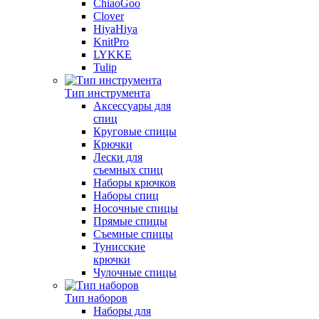
ChiaoGoo
Clover
HiyaHiya
KnitPro
LYKKE
Tulip
Тип инструмента
Аксессуары для
спиц
Круговые спицы
Крючки
Лески для
съемных спиц
Наборы крючков
Наборы спиц
Носочные спицы
Прямые спицы
Съемные спицы
Тунисские
крючки
Чулочные спицы
Тип наборов
Наборы для