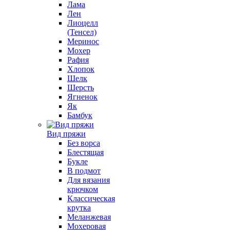
Лама
Лен
Лиоцелл
(Тенсел)
Меринос
Мохер
Рафия
Хлопок
Шелк
Шерсть
Ягненок
Як
Бамбук
Вид пряжи
Без ворса
Блестящая
Букле
В подмот
Для вязания
крючком
Классическая
крутка
Меланжевая
Мохеровая