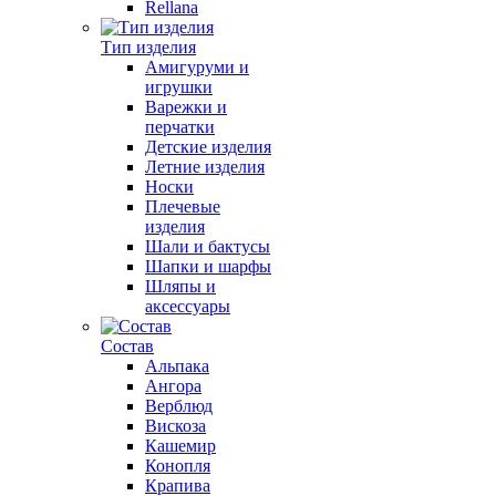
Rellana
Тип изделия
Амигуруми и
игрушки
Варежки и
перчатки
Детские изделия
Летние изделия
Носки
Плечевые
изделия
Шали и бактусы
Шапки и шарфы
Шляпы и
аксессуары
Состав
Альпака
Ангора
Верблюд
Вискоза
Кашемир
Конопля
Крапива