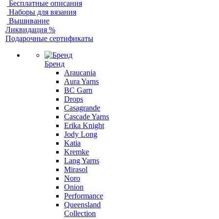
Бесплатные описания
Наборы для вязания
Вышивание
Ликвидация %
Подарочные сертификаты
Бренд
Araucania
Aura Yarns
BC Garn
Drops
Casagrande
Cascade Yarns
Erika Knight
Jody Long
Katia
Kremke
Lang Yarns
Mirasol
Noro
Onion
Performance
Queensland
Collection