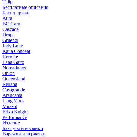
Tulip
Бесплатные описания
Бренд пряжи
Aura
BC Garn
Cascade
Drops
Gruendl
Jody Long
Katia Concept
Kremke
Lana Gatto
Nomadnoos
Onion
Queensland
Rellana
Casagrande
Araucania
Lang Yarns
Mirasol
Erika Knight
Performance
Изделие
Бактусы и косынки
Варежки и перчатки