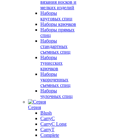
вязания носков и
мелких изделий
Наборы
круговых спиц
Наборы крючков
Наборы прямых
спиц
Наборы
стандартных
съемных спиц
Наборы
тунисских
крючков
Наборы
укороченных
съемных спиц
Наборы
чулочных спиц
Серия
Blush
CarryC
CarryC Long
CarryT
Complete