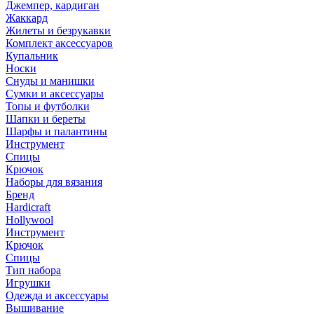
Джемпер, кардиган
Жаккард
Жилеты и безрукавки
Комплект аксессуаров
Купальник
Носки
Снуды и манишки
Сумки и аксессуары
Топы и футболки
Шапки и береты
Шарфы и палантины
Инструмент
Спицы
Крючок
Наборы для вязания
Бренд
Hardicraft
Hollywool
Инструмент
Крючок
Спицы
Тип набора
Игрушки
Одежда и аксессуары
Вышивание