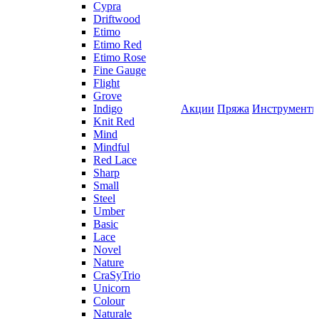
Cypra
Driftwood
Etimo
Etimo Red
Etimo Rose
Fine Gauge
Flight
Grove
Indigo
Акции
Пряжа
Инструмент
Knit Red
Mind
Mindful
Red Lace
Sharp
Small
Steel
Umber
Basic
Lace
Novel
Nature
CraSyTrio
Unicorn
Colour
Naturale