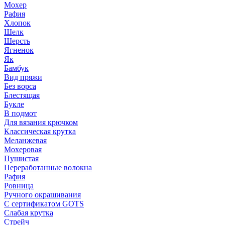
Мохер
Рафия
Хлопок
Шелк
Шерсть
Ягненок
Як
Бамбук
Вид пряжи
Без ворса
Блестящая
Букле
В подмот
Для вязания крючком
Классическая крутка
Меланжевая
Мохеровая
Пушистая
Переработанные волокна
Рафия
Ровница
Ручного окрашивания
С сертификатом GOTS
Слабая крутка
Стрейч