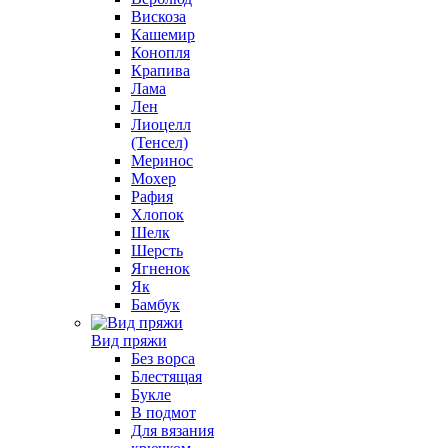
Вискоза
Кашемир
Конопля
Крапива
Лама
Лен
Лиоцелл
(Тенсел)
Меринос
Мохер
Рафия
Хлопок
Шелк
Шерсть
Ягненок
Як
Бамбук
Вид пряжи
Без ворса
Блестящая
Букле
В подмот
Для вязания