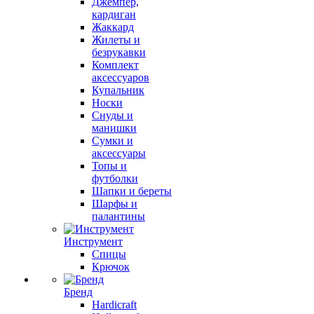
Джемпер,
кардиган
Жаккард
Жилеты и
безрукавки
Комплект
аксессуаров
Купальник
Носки
Снуды и
манишки
Сумки и
аксессуары
Топы и
футболки
Шапки и береты
Шарфы и
палантины
Инструмент
Спицы
Крючок
Бренд
Hardicraft