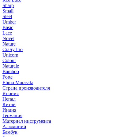
Sharp
Small
Steel
Umber
Basic
Lace
Novel
Nature
CraSyTrio
Unicorn
Colour
Naturale
Bamboo
Forte
Etimo Murasaki
Страна производителя
Япония
Непал
Китай
Индия
Германия
Материал инструмента
Алюминий
Бамбук