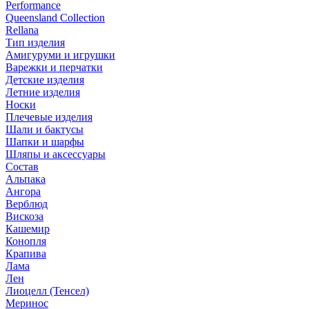
Performance
Queensland Collection
Rellana
Тип изделия
Амигуруми и игрушки
Варежки и перчатки
Детские изделия
Летние изделия
Носки
Плечевые изделия
Шали и бактусы
Шапки и шарфы
Шляпы и аксессуары
Состав
Альпака
Ангора
Верблюд
Вискоза
Кашемир
Конопля
Крапива
Лама
Лен
Лиоцелл (Тенсел)
Меринос