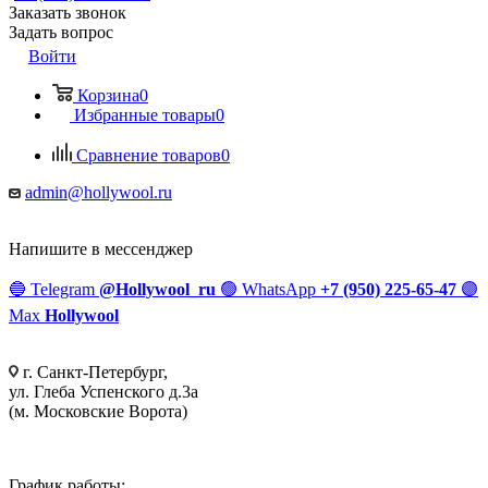
Заказать звонок
Задать вопрос
Войти
Корзина
0
Избранные товары
0
Сравнение товаров
0
admin@hollywool.ru
Напишите в мессенджер
🔵
Telegram
@Hollywool_ru
🟢
WhatsApp
+7 (950) 225-65-47
🟣
Max
Hollywool
г. Санкт-Петербург,
ул. Глеба Успенского д.3а
(м. Московские Ворота)
График работы: