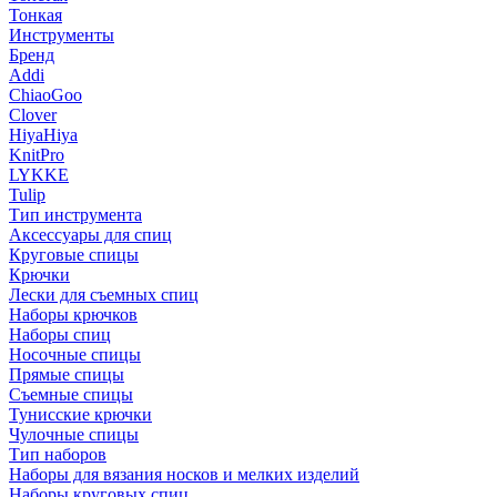
Тонкая
Инструменты
Бренд
Addi
ChiaoGoo
Clover
HiyaHiya
KnitPro
LYKKE
Tulip
Тип инструмента
Аксессуары для спиц
Круговые спицы
Крючки
Лески для съемных спиц
Наборы крючков
Наборы спиц
Носочные спицы
Прямые спицы
Съемные спицы
Тунисские крючки
Чулочные спицы
Тип наборов
Наборы для вязания носков и мелких изделий
Наборы круговых спиц