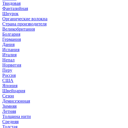
Твидовая
Фантазийная
Шнурок
Органические волокна
Страна производителя
Великобритания
Болгария
Германия
Дания
Испания
Италия
Непал
Норвегия
Перу
Россия
США
Япония
Швейцария
Сезон
Демисезонная
Зимняя
Летняя
Толщина нити
Средняя
Толстая