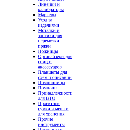
Линейки и
калибраторы
Маркеры
Уход за
изделиями
Моталки и
зонтики для
перемотки
пряжи
Ножницы
Органайзеры для
спиц и
аксессуаров
Планшеты для
схем и описаний
Помпонницы
Помпоны
Принадлежности
для ВТО
Проектные
сумки и мешки
для хранения
Прочие
инструменты
Пуговицы и