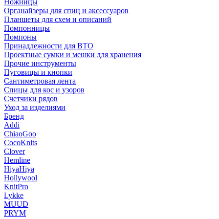
Ножницы
Органайзеры для спиц и аксессуаров
Планшеты для схем и описаний
Помпонницы
Помпоны
Принадлежности для ВТО
Проектные сумки и мешки для хранения
Прочие инструменты
Пуговицы и кнопки
Сантиметровая лента
Спицы для кос и узоров
Счетчики рядов
Уход за изделиями
Бренд
Addi
ChiaoGoo
CocoKnits
Clover
Hemline
HiyaHiya
Hollywool
KnitPro
Lykke
MUUD
PRYM