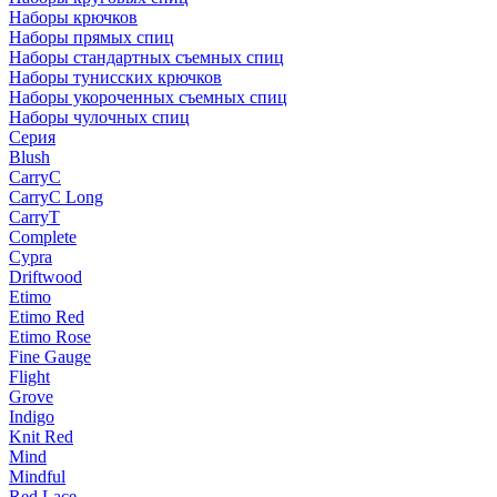
Наборы крючков
Наборы прямых спиц
Наборы стандартных съемных спиц
Наборы тунисских крючков
Наборы укороченных съемных спиц
Наборы чулочных спиц
Серия
Blush
CarryC
CarryC Long
CarryT
Complete
Cypra
Driftwood
Etimo
Etimo Red
Etimo Rose
Fine Gauge
Flight
Grove
Indigo
Knit Red
Mind
Mindful
Red Lace