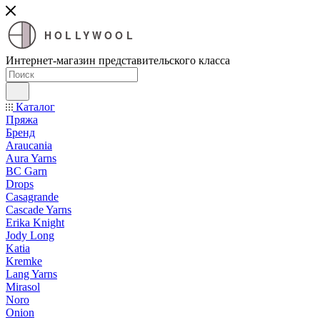
HOLLYWOOL
Интернет-магазин представительского класса
Каталог
Пряжа
Бренд
Araucania
Aura Yarns
BC Garn
Drops
Casagrande
Cascade Yarns
Erika Knight
Jody Long
Katia
Kremke
Lang Yarns
Mirasol
Noro
Onion