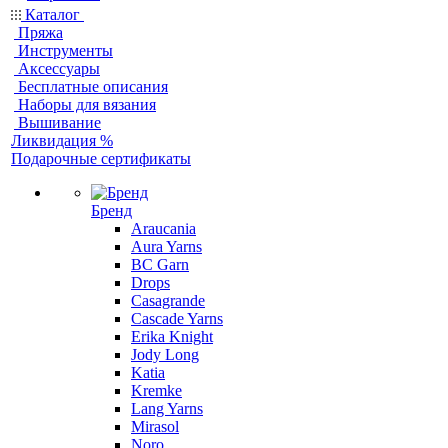
Каталог
Пряжа
Инструменты
Аксессуары
Бесплатные описания
Наборы для вязания
Вышивание
Ликвидация %
Подарочные сертификаты
Бренд
Araucania
Aura Yarns
BC Garn
Drops
Casagrande
Cascade Yarns
Erika Knight
Jody Long
Katia
Kremke
Lang Yarns
Mirasol
Noro