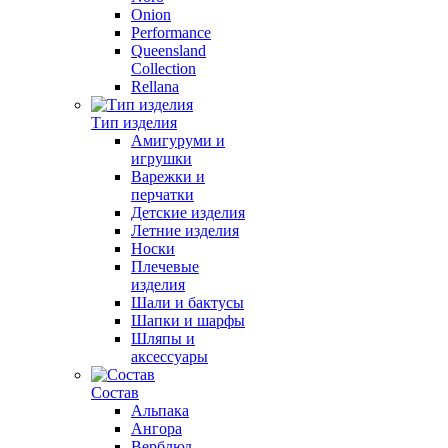
Onion
Performance
Queensland
Collection
Rellana
Тип изделия
Амигуруми и
игрушки
Варежки и
перчатки
Детские изделия
Летние изделия
Носки
Плечевые
изделия
Шали и бактусы
Шапки и шарфы
Шляпы и
аксессуары
Состав
Альпака
Ангора
Верблюд