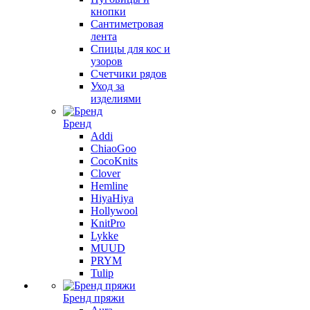
кнопки
Сантиметровая
лента
Спицы для кос и
узоров
Счетчики рядов
Уход за
изделиями
Бренд
Addi
ChiaoGoo
CocoKnits
Clover
Hemline
HiyaHiya
Hollywool
KnitPro
Lykke
MUUD
PRYM
Tulip
Бренд пряжи