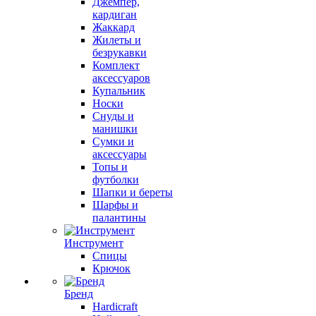
Джемпер,
кардиган
Жаккард
Жилеты и
безрукавки
Комплект
аксессуаров
Купальник
Носки
Снуды и
манишки
Сумки и
аксессуары
Топы и
футболки
Шапки и береты
Шарфы и
палантины
Инструмент
Спицы
Крючок
Бренд
Hardicraft