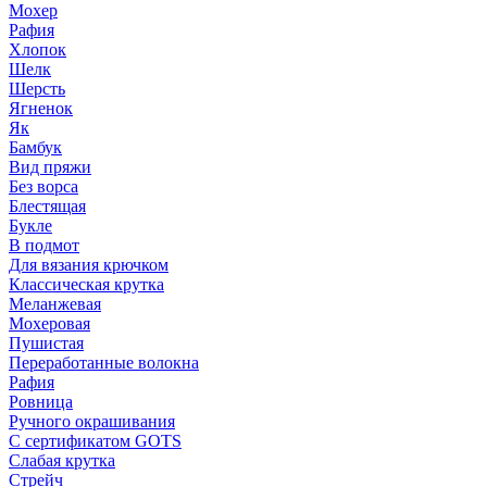
Мохер
Рафия
Хлопок
Шелк
Шерсть
Ягненок
Як
Бамбук
Вид пряжи
Без ворса
Блестящая
Букле
В подмот
Для вязания крючком
Классическая крутка
Меланжевая
Мохеровая
Пушистая
Переработанные волокна
Рафия
Ровница
Ручного окрашивания
С сертификатом GOTS
Слабая крутка
Стрейч