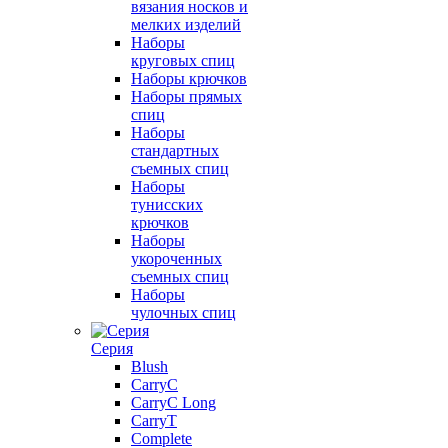
вязания носков и
мелких изделий
Наборы
круговых спиц
Наборы крючков
Наборы прямых
спиц
Наборы
стандартных
съемных спиц
Наборы
тунисских
крючков
Наборы
укороченных
съемных спиц
Наборы
чулочных спиц
Серия
Blush
CarryC
CarryC Long
CarryT
Complete