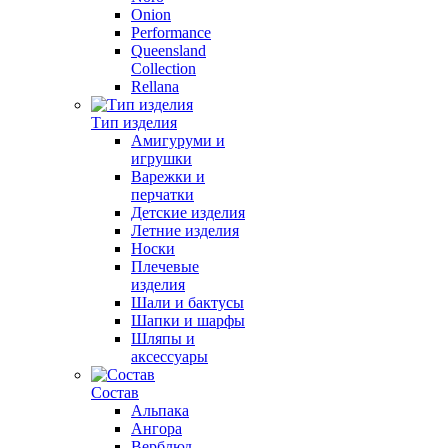
Onion
Performance
Queensland
Collection
Rellana
Тип изделия
Амигуруми и
игрушки
Варежки и
перчатки
Детские изделия
Летние изделия
Носки
Плечевые
изделия
Шали и бактусы
Шапки и шарфы
Шляпы и
аксессуары
Состав
Альпака
Ангора
Верблюд