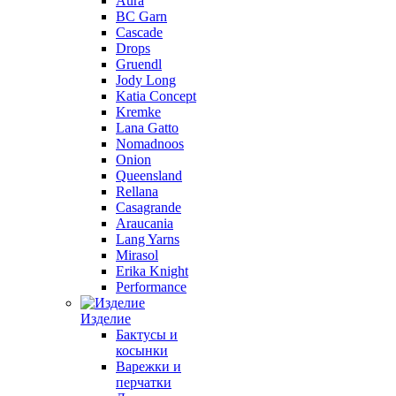
Aura
BC Garn
Cascade
Drops
Gruendl
Jody Long
Katia Concept
Kremke
Lana Gatto
Nomadnoos
Onion
Queensland
Rellana
Casagrande
Araucania
Lang Yarns
Mirasol
Erika Knight
Performance
Изделие
Бактусы и
косынки
Варежки и
перчатки