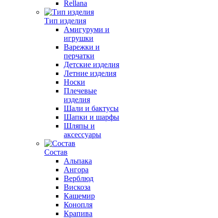
Rellana
Тип изделия
Амигуруми и
игрушки
Варежки и
перчатки
Детские изделия
Летние изделия
Носки
Плечевые
изделия
Шали и бактусы
Шапки и шарфы
Шляпы и
аксессуары
Состав
Альпака
Ангора
Верблюд
Вискоза
Кашемир
Конопля
Крапива