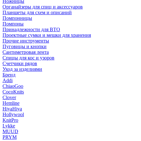
Ножницы
Органайзеры для спиц и аксессуаров
Планшеты для схем и описаний
Помпонницы
Помпоны
Принадлежности для ВТО
Проектные сумки и мешки для хранения
Прочие инструменты
Пуговицы и кнопки
Сантиметровая лента
Спицы для кос и узоров
Счетчики рядов
Уход за изделиями
Бренд
Addi
ChiaoGoo
CocoKnits
Clover
Hemline
HiyaHiya
Hollywool
KnitPro
Lykke
MUUD
PRYM