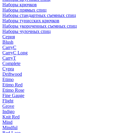
Наборы крючков
Наборы прямых спиц
Наборы стандартных съемных спиц
Наборы тунисских крючков
Наборы укороченных съемных спиц
Наборы чулочных спиц
Серия
Blush
CarryC
CarryC Long
CarryT
Complete
Cypra
Driftwood
Etimo
Etimo Red
Etimo Rose
Fine Gauge
Flight
Grove
Indigo
Knit Red
Mind
Mindful
Red Lace