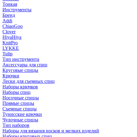
Тонкая
Инструменты
Бренд
Addi
ChiaoGoo
Clover
HiyaHiya
KnitPro
LYKKE
Tulip
Тип инструмента
Аксессуары для спиц
Круговые спицы
Крючки
Лески для съемных спиц
Наборы крючков
Наборы спиц
Носочные спицы
Прямые спицы
Съемные спицы
Тунисские крючки
Чулочные спицы
Тип наборов
Наборы для вязания носков и мелких изделий
Наборы круговых спиц