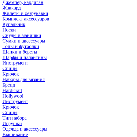
Джемпер, кардиган
Жаккард
Жилеты и безрукавки
Комплект аксессуаров
Купальник
Носки
Снуды и манишки
Сумки и аксессуары
Топы и футболки
Шапки и береты
Шарфы и палантины
Инструмент
Спицы
Крючок
Наборы для вязания
Бренд
Hardicraft
Hollywool
Инструмент
Крючок
Спицы
Тип набора
Игрушки
Одежда и аксессуары
Вышивание