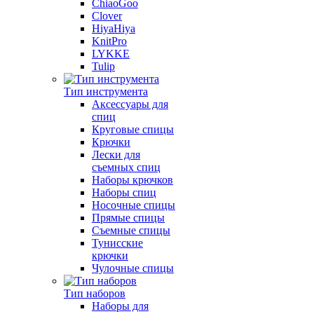
ChiaoGoo
Clover
HiyaHiya
KnitPro
LYKKE
Tulip
Тип инструмента
Аксессуары для
спиц
Круговые спицы
Крючки
Лески для
съемных спиц
Наборы крючков
Наборы спиц
Носочные спицы
Прямые спицы
Съемные спицы
Тунисские
крючки
Чулочные спицы
Тип наборов
Наборы для