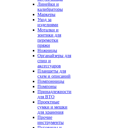
Линейки и
калибраторы
Маркеры
Уход за
изделиями
Моталки и
зонтики для
перемотки
пряжи
Ножницы
Органайзеры для
спиц и
аксессуаров
Планшеты для
схем и описаний
Помпонницы
Помпоны
Принадлежности
для ВТО
Проектные
сумки и мешки
для хранения
Прочие
инструменты
Пуговицы и