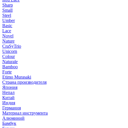
Sharp
Small
Steel
Umber
Basic
Lace
Novel
Nature
CraSyTrio
Unicorn
Colour
Naturale
Bamboo
Forte
Etimo Murasaki
Страна производителя
Япония
Непал
Китай
Индия
Германия
Материал инструмента
Алюминий
Бамбук