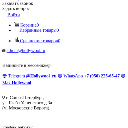
Заказать звонок
Задать вопрос
Войти
Корзина
0
Избранные товары
0
Сравнение товаров
0
admin@hollywool.ru
Напишите в мессенджер
🔵
Telegram
@Hollywool_ru
🟢
WhatsApp
+7 (950) 225-65-47
🟣
Max
Hollywool
г. Санкт-Петербург,
ул. Глеба Успенского д.3а
(м. Московские Ворота)
График работы: