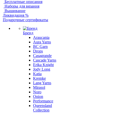
Бесплатные описания
Наборы для вязания
Вышивание
Ликвидация %
Подарочные сертификаты
Бренд
Araucania
Aura Yarns
BC Garn
Drops
Casagrande
Cascade Yarns
Erika Knight
Jody Long
Katia
Kremke
Lang Yarns
Mirasol
Noro
Onion
Performance
Queensland
Collection