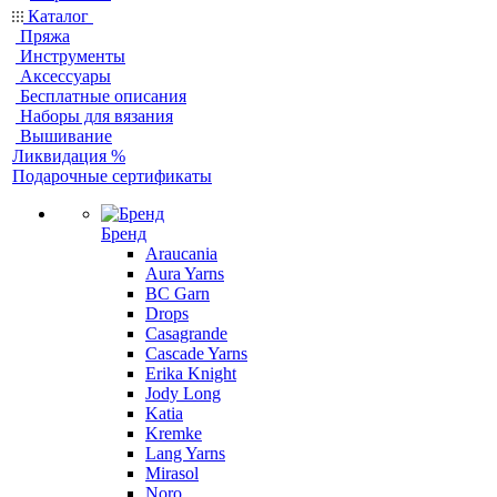
Каталог
Пряжа
Инструменты
Аксессуары
Бесплатные описания
Наборы для вязания
Вышивание
Ликвидация %
Подарочные сертификаты
Бренд
Araucania
Aura Yarns
BC Garn
Drops
Casagrande
Cascade Yarns
Erika Knight
Jody Long
Katia
Kremke
Lang Yarns
Mirasol
Noro