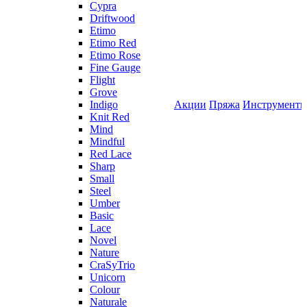
Cypra
Driftwood
Etimo
Etimo Red
Etimo Rose
Fine Gauge
Flight
Grove
Indigo
Акции
Пряжа
Инструмент
Knit Red
Mind
Mindful
Red Lace
Sharp
Small
Steel
Umber
Basic
Lace
Novel
Nature
CraSyTrio
Unicorn
Colour
Naturale