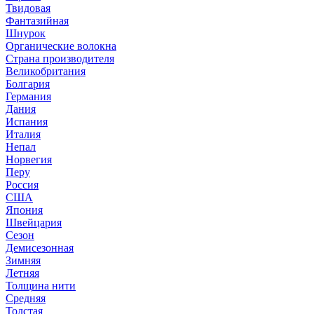
Твидовая
Фантазийная
Шнурок
Органические волокна
Страна производителя
Великобритания
Болгария
Германия
Дания
Испания
Италия
Непал
Норвегия
Перу
Россия
США
Япония
Швейцария
Сезон
Демисезонная
Зимняя
Летняя
Толщина нити
Средняя
Толстая