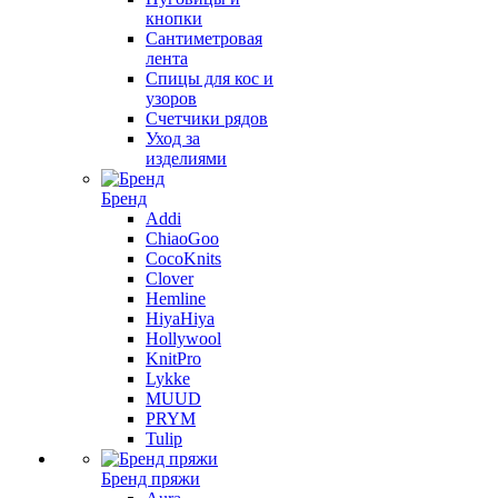
кнопки
Сантиметровая
лента
Спицы для кос и
узоров
Счетчики рядов
Уход за
изделиями
Бренд
Addi
ChiaoGoo
CocoKnits
Clover
Hemline
HiyaHiya
Hollywool
KnitPro
Lykke
MUUD
PRYM
Tulip
Бренд пряжи