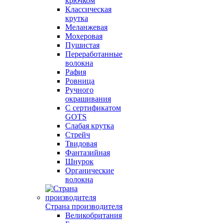
крючком
Классическая
крутка
Меланжевая
Мохеровая
Пушистая
Переработанные
волокна
Рафия
Ровница
Ручного
окрашивания
С сертификатом
GOTS
Слабая крутка
Стрейч
Твидовая
Фантазийная
Шнурок
Органические
волокна
Страна производителя
Великобритания