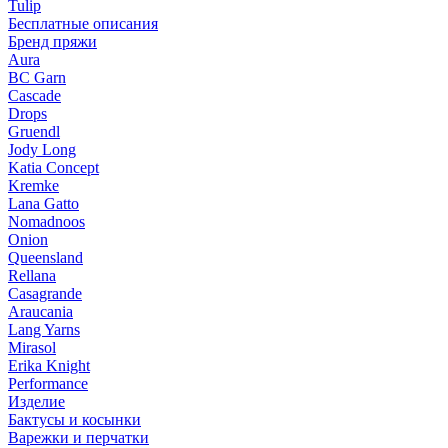
Tulip
Бесплатные описания
Бренд пряжи
Aura
BC Garn
Cascade
Drops
Gruendl
Jody Long
Katia Concept
Kremke
Lana Gatto
Nomadnoos
Onion
Queensland
Rellana
Casagrande
Araucania
Lang Yarns
Mirasol
Erika Knight
Performance
Изделие
Бактусы и косынки
Варежки и перчатки