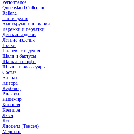
Performance
Queensland Collection
Rellana
Тип изделия
Амигуруми и игрушки
Варежки и перчатки
Детские изделия
Летние изделия
Носки
Плечевые изделия
Шали и бактусы
Шапки и шарфы
Шляпы и аксессуары
Состав
Альпака
Ангора
Верблюд
Вискоза
Кашемир
Конопля
Крапива
Лама
Лен
Лиоцелл (Тенсел)
Меринос