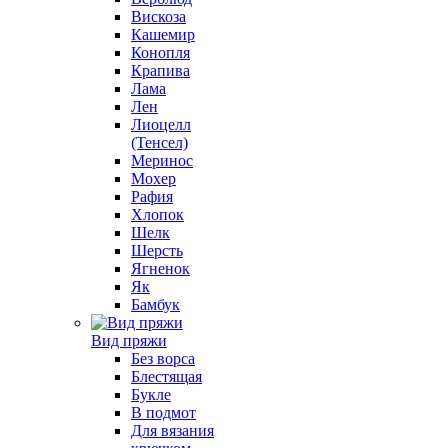
Вискоза
Кашемир
Конопля
Крапива
Лама
Лен
Лиоцелл
(Тенсел)
Меринос
Мохер
Рафия
Хлопок
Шелк
Шерсть
Ягненок
Як
Бамбук
Вид пряжи
Без ворса
Блестящая
Букле
В подмот
Для вязания