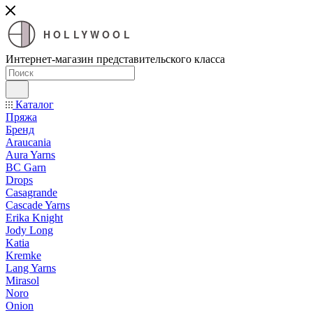
HOLLYWOOL
Интернет-магазин представительского класса
Каталог
Пряжа
Бренд
Araucania
Aura Yarns
BC Garn
Drops
Casagrande
Cascade Yarns
Erika Knight
Jody Long
Katia
Kremke
Lang Yarns
Mirasol
Noro
Onion