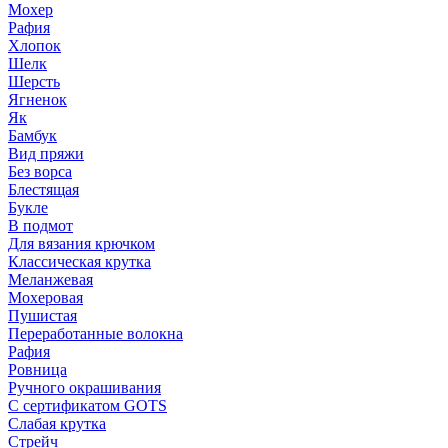
Мохер
Рафия
Хлопок
Шелк
Шерсть
Ягненок
Як
Бамбук
Вид пряжи
Без ворса
Блестящая
Букле
В подмот
Для вязания крючком
Классическая крутка
Меланжевая
Мохеровая
Пушистая
Переработанные волокна
Рафия
Ровница
Ручного окрашивания
С сертификатом GOTS
Слабая крутка
Стрейч