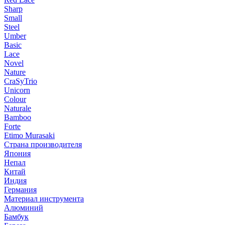
Sharp
Small
Steel
Umber
Basic
Lace
Novel
Nature
CraSyTrio
Unicorn
Colour
Naturale
Bamboo
Forte
Etimo Murasaki
Страна производителя
Япония
Непал
Китай
Индия
Германия
Материал инструмента
Алюминий
Бамбук