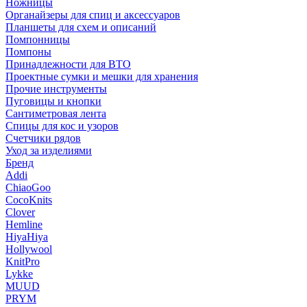
Ножницы
Органайзеры для спиц и аксессуаров
Планшеты для схем и описаний
Помпонницы
Помпоны
Принадлежности для ВТО
Проектные сумки и мешки для хранения
Прочие инструменты
Пуговицы и кнопки
Сантиметровая лента
Спицы для кос и узоров
Счетчики рядов
Уход за изделиями
Бренд
Addi
ChiaoGoo
CocoKnits
Clover
Hemline
HiyaHiya
Hollywool
KnitPro
Lykke
MUUD
PRYM