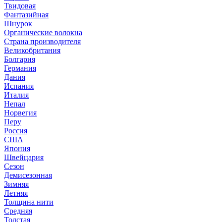
Твидовая
Фантазийная
Шнурок
Органические волокна
Страна производителя
Великобритания
Болгария
Германия
Дания
Испания
Италия
Непал
Норвегия
Перу
Россия
США
Япония
Швейцария
Сезон
Демисезонная
Зимняя
Летняя
Толщина нити
Средняя
Толстая