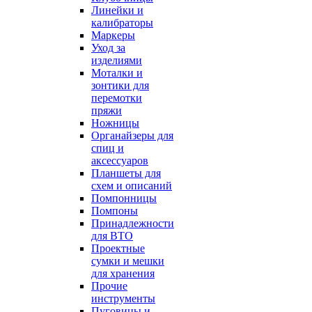
Линейки и
калибраторы
Маркеры
Уход за
изделиями
Моталки и
зонтики для
перемотки
пряжи
Ножницы
Органайзеры для
спиц и
аксессуаров
Планшеты для
схем и описаний
Помпонницы
Помпоны
Принадлежности
для ВТО
Проектные
сумки и мешки
для хранения
Прочие
инструменты
Пуговицы и