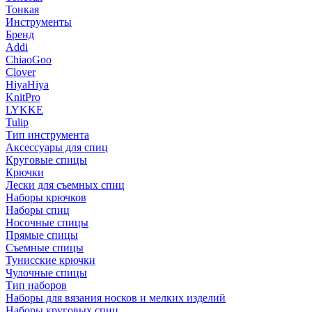
Тонкая
Инструменты
Бренд
Addi
ChiaoGoo
Clover
HiyaHiya
KnitPro
LYKKE
Tulip
Тип инструмента
Аксессуары для спиц
Круговые спицы
Крючки
Лески для съемных спиц
Наборы крючков
Наборы спиц
Носочные спицы
Прямые спицы
Съемные спицы
Тунисские крючки
Чулочные спицы
Тип наборов
Наборы для вязания носков и мелких изделий
Наборы круговых спиц