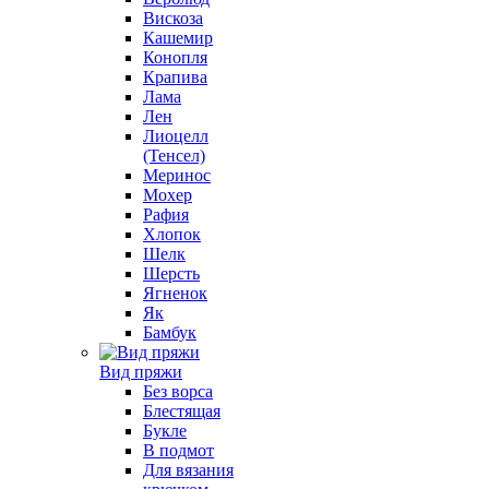
Вискоза
Кашемир
Конопля
Крапива
Лама
Лен
Лиоцелл
(Тенсел)
Меринос
Мохер
Рафия
Хлопок
Шелк
Шерсть
Ягненок
Як
Бамбук
Вид пряжи
Без ворса
Блестящая
Букле
В подмот
Для вязания