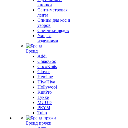
кнопки
Сантиметровая
лента
Спицы для кос и
узоров
Счетчики рядов
Уход за
изделиями
Бренд
Addi
ChiaoGoo
CocoKnits
Clover
Hemline
HiyaHiya
Hollywool
KnitPro
Lykke
MUUD
PRYM
Tulip
Бренд пряжи