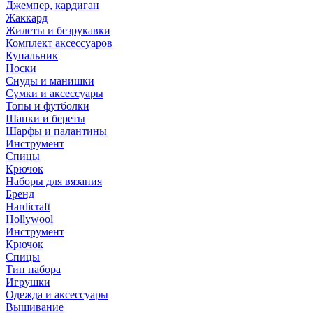
Джемпер, кардиган
Жаккард
Жилеты и безрукавки
Комплект аксессуаров
Купальник
Носки
Снуды и манишки
Сумки и аксессуары
Топы и футболки
Шапки и береты
Шарфы и палантины
Инструмент
Спицы
Крючок
Наборы для вязания
Бренд
Hardicraft
Hollywool
Инструмент
Крючок
Спицы
Тип набора
Игрушки
Одежда и аксессуары
Вышивание