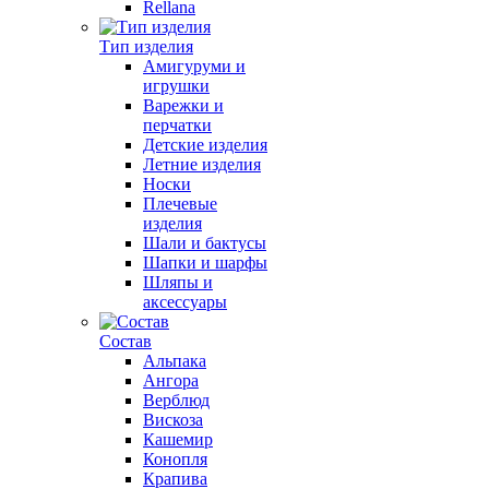
Rellana
Тип изделия
Амигуруми и
игрушки
Варежки и
перчатки
Детские изделия
Летние изделия
Носки
Плечевые
изделия
Шали и бактусы
Шапки и шарфы
Шляпы и
аксессуары
Состав
Альпака
Ангора
Верблюд
Вискоза
Кашемир
Конопля
Крапива