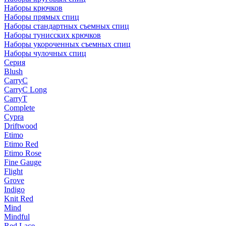
Наборы крючков
Наборы прямых спиц
Наборы стандартных съемных спиц
Наборы тунисских крючков
Наборы укороченных съемных спиц
Наборы чулочных спиц
Серия
Blush
CarryC
CarryC Long
CarryT
Complete
Cypra
Driftwood
Etimo
Etimo Red
Etimo Rose
Fine Gauge
Flight
Grove
Indigo
Knit Red
Mind
Mindful
Red Lace