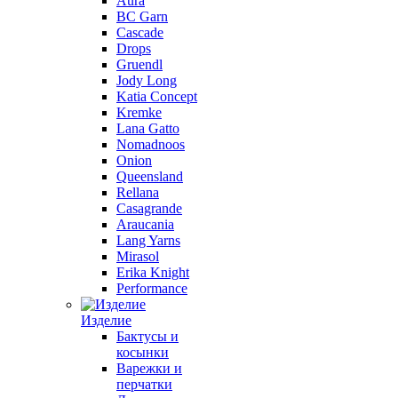
Aura
BC Garn
Cascade
Drops
Gruendl
Jody Long
Katia Concept
Kremke
Lana Gatto
Nomadnoos
Onion
Queensland
Rellana
Casagrande
Araucania
Lang Yarns
Mirasol
Erika Knight
Performance
Изделие
Бактусы и
косынки
Варежки и
перчатки