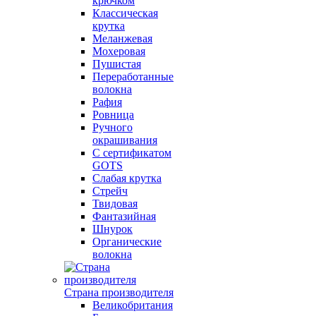
крючком
Классическая
крутка
Меланжевая
Мохеровая
Пушистая
Переработанные
волокна
Рафия
Ровница
Ручного
окрашивания
С сертификатом
GOTS
Слабая крутка
Стрейч
Твидовая
Фантазийная
Шнурок
Органические
волокна
Страна производителя
Великобритания