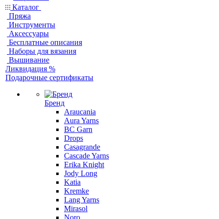
Каталог
Пряжа
Инструменты
Аксессуары
Бесплатные описания
Наборы для вязания
Вышивание
Ликвидация %
Подарочные сертификаты
Бренд
Araucania
Aura Yarns
BC Garn
Drops
Casagrande
Cascade Yarns
Erika Knight
Jody Long
Katia
Kremke
Lang Yarns
Mirasol
Noro