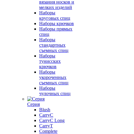
вязания носков и
мелких изделий
Наборы
круговых спиц
Наборы крючков
Наборы прямых
спиц
Наборы
стандартных
съемных спиц
Наборы
тунисских
крючков
Наборы
укороченных
съемных спиц
Наборы
чулочных спиц
Серия
Blush
CarryC
CarryC Long
CarryT
Complete