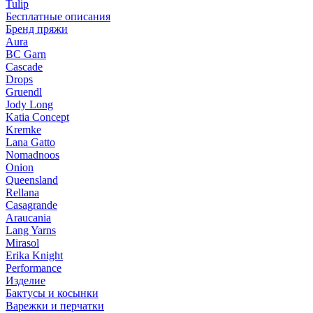
Tulip
Бесплатные описания
Бренд пряжи
Aura
BC Garn
Cascade
Drops
Gruendl
Jody Long
Katia Concept
Kremke
Lana Gatto
Nomadnoos
Onion
Queensland
Rellana
Casagrande
Araucania
Lang Yarns
Mirasol
Erika Knight
Performance
Изделие
Бактусы и косынки
Варежки и перчатки