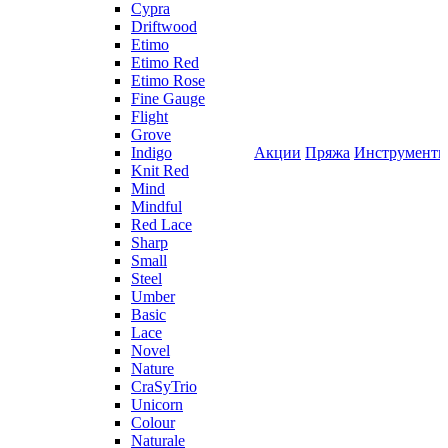
Cypra
Driftwood
Etimo
Etimo Red
Etimo Rose
Fine Gauge
Flight
Grove
Indigo
Акции
Пряжа
Инструмент
Knit Red
Mind
Mindful
Red Lace
Sharp
Small
Steel
Umber
Basic
Lace
Novel
Nature
CraSyTrio
Unicorn
Colour
Naturale