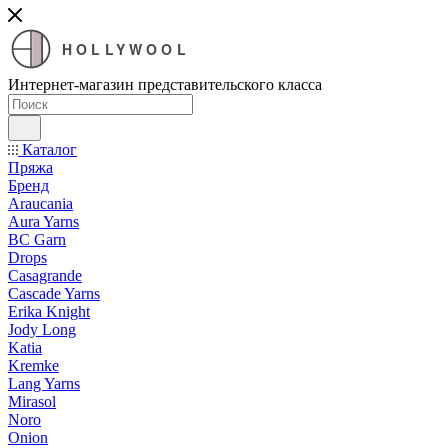
HOLLYWOOL
Интернет-магазин представительского класса
Каталог
Пряжа
Бренд
Araucania
Aura Yarns
BC Garn
Drops
Casagrande
Cascade Yarns
Erika Knight
Jody Long
Katia
Kremke
Lang Yarns
Mirasol
Noro
Onion