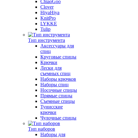
ChiaoGoo
Clover
HiyaHiya
KnitPro
LYKKE
Tulip
Тип инструмента
Аксессуары для
спиц
Круговые спицы
Крючки
Лески для
съемных спиц
Наборы крючков
Наборы спиц
Носочные спицы
Прямые спицы
Съемные спицы
Тунисские
крючки
Чулочные спицы
Тип наборов
Наборы для