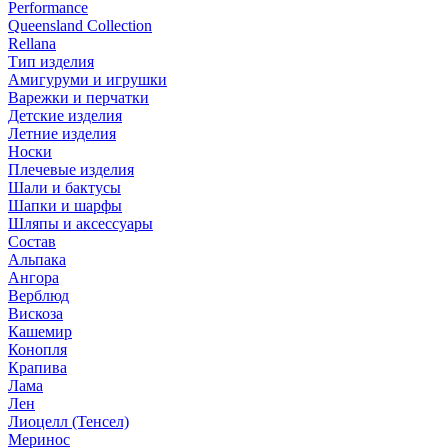
Performance
Queensland Collection
Rellana
Тип изделия
Амигуруми и игрушки
Варежки и перчатки
Детские изделия
Летние изделия
Носки
Плечевые изделия
Шали и бактусы
Шапки и шарфы
Шляпы и аксессуары
Состав
Альпака
Ангора
Верблюд
Вискоза
Кашемир
Конопля
Крапива
Лама
Лен
Лиоцелл (Тенсел)
Меринос