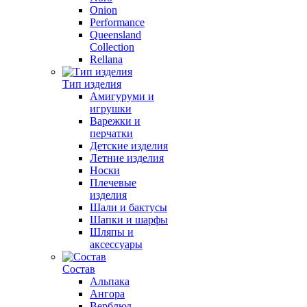
Onion
Performance
Queensland
Collection
Rellana
Тип изделия
Амигуруми и
игрушки
Варежки и
перчатки
Детские изделия
Летние изделия
Носки
Плечевые
изделия
Шали и бактусы
Шапки и шарфы
Шляпы и
аксессуары
Состав
Альпака
Ангора
Верблюд