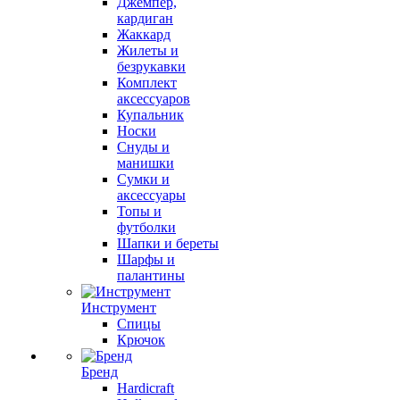
Джемпер,
кардиган
Жаккард
Жилеты и
безрукавки
Комплект
аксессуаров
Купальник
Носки
Снуды и
манишки
Сумки и
аксессуары
Топы и
футболки
Шапки и береты
Шарфы и
палантины
Инструмент
Спицы
Крючок
Бренд
Hardicraft