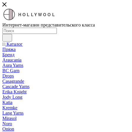
HOLLYWOOL
Интернет-магазин представительского класса
Каталог
Пряжа
Бренд
Araucania
Aura Yarns
BC Garn
Drops
Casagrande
Cascade Yarns
Erika Knight
Jody Long
Katia
Kremke
Lang Yarns
Mirasol
Noro
Onion