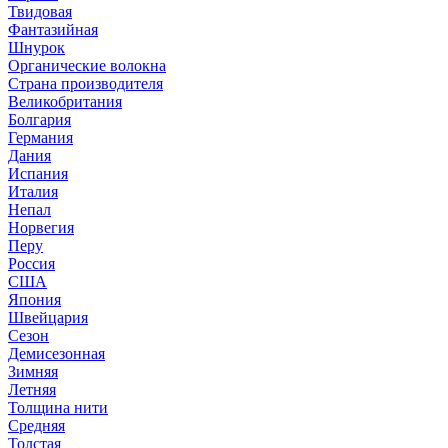
Твидовая
Фантазийная
Шнурок
Органические волокна
Страна производителя
Великобритания
Болгария
Германия
Дания
Испания
Италия
Непал
Норвегия
Перу
Россия
США
Япония
Швейцария
Сезон
Демисезонная
Зимняя
Летняя
Толщина нити
Средняя
Толстая