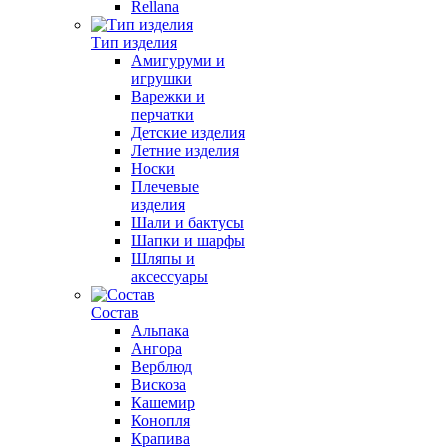
Rellana
Тип изделия
Амигуруми и
игрушки
Варежки и
перчатки
Детские изделия
Летние изделия
Носки
Плечевые
изделия
Шали и бактусы
Шапки и шарфы
Шляпы и
аксессуары
Состав
Альпака
Ангора
Верблюд
Вискоза
Кашемир
Конопля
Крапива