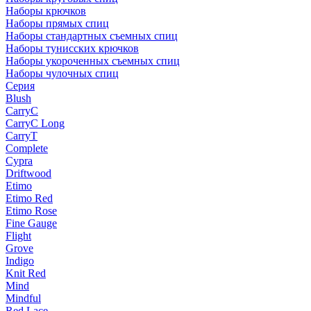
Наборы крючков
Наборы прямых спиц
Наборы стандартных съемных спиц
Наборы тунисских крючков
Наборы укороченных съемных спиц
Наборы чулочных спиц
Серия
Blush
CarryC
CarryC Long
CarryT
Complete
Cypra
Driftwood
Etimo
Etimo Red
Etimo Rose
Fine Gauge
Flight
Grove
Indigo
Knit Red
Mind
Mindful
Red Lace