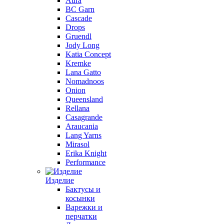
Aura
BC Garn
Cascade
Drops
Gruendl
Jody Long
Katia Concept
Kremke
Lana Gatto
Nomadnoos
Onion
Queensland
Rellana
Casagrande
Araucania
Lang Yarns
Mirasol
Erika Knight
Performance
Изделие
Бактусы и
косынки
Варежки и
перчатки