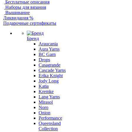
Бесплатные описания
Наборы для вязания
Вышивание
Ликвидация %
Подарочные сертификаты
Бренд
Araucania
Aura Yarns
BC Garn
Drops
Casagrande
Cascade Yarns
Erika Knight
Jody Long
Katia
Kremke
Lang Yarns
Mirasol
Noro
Onion
Performance
Queensland
Collection