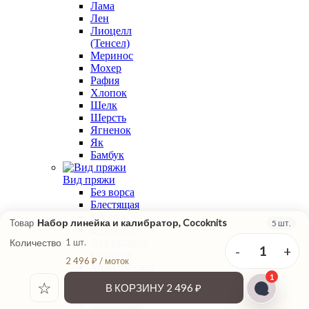
Лама
Лен
Лиоцелл
(Тенсел)
Меринос
Мохер
Рафия
Хлопок
Шелк
Шерсть
Ягненок
Як
Бамбук
Вид пряжи
Без ворса
Блестящая
Букле
Набор линейка и калибратор, Cocoknits
Товар
5 шт.
В подмот
Для вязания
Количество
1 шт.
-
+
1
крючком
2 496 ₽ / моток
Классическая
1
крутка
☆
В КОРЗИНУ
2 496 ₽
Меланжевая
Мохеровая