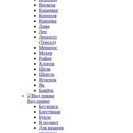
Вискоза
Кашемир
Конопля
Крапива
Лама
Лен
Лиоцелл
(Тенсел)
Меринос
Мохер
Рафия
Хлопок
Шелк
Шерсть
Ягненок
Як
Бамбук
Вид пряжи
Без ворса
Блестящая
Букле
В подмот
Для вязания