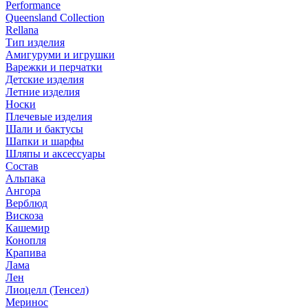
Performance
Queensland Collection
Rellana
Тип изделия
Амигуруми и игрушки
Варежки и перчатки
Детские изделия
Летние изделия
Носки
Плечевые изделия
Шали и бактусы
Шапки и шарфы
Шляпы и аксессуары
Состав
Альпака
Ангора
Верблюд
Вискоза
Кашемир
Конопля
Крапива
Лама
Лен
Лиоцелл (Тенсел)
Меринос