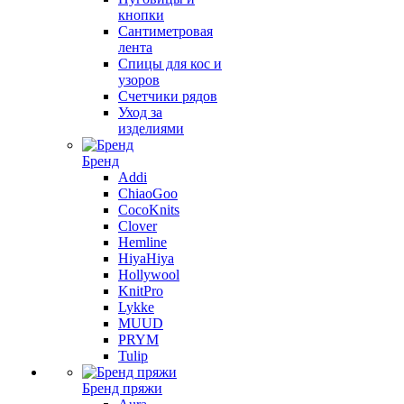
кнопки
Сантиметровая
лента
Спицы для кос и
узоров
Счетчики рядов
Уход за
изделиями
Бренд
Addi
ChiaoGoo
CocoKnits
Clover
Hemline
HiyaHiya
Hollywool
KnitPro
Lykke
MUUD
PRYM
Tulip
Бренд пряжи