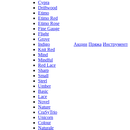
Cypra
Driftwood
Etimo
Etimo Red
Etimo Rose
Fine Gauge
Flight
Grove
Indigo
Акции
Пряжа
Инструмент
Knit Red
Mind
Mindful
Red Lace
Sharp
Small
Steel
Umber
Basic
Lace
Novel
Nature
CraSyTrio
Unicorn
Colour
Naturale