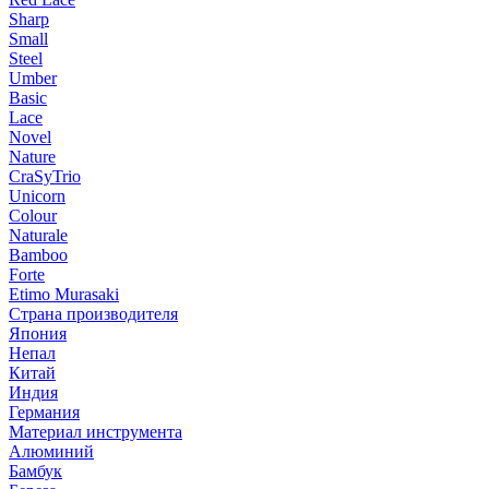
Sharp
Small
Steel
Umber
Basic
Lace
Novel
Nature
CraSyTrio
Unicorn
Colour
Naturale
Bamboo
Forte
Etimo Murasaki
Страна производителя
Япония
Непал
Китай
Индия
Германия
Материал инструмента
Алюминий
Бамбук