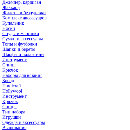
Джемпер, кардиган
Жаккард
Жилеты и безрукавки
Комплект аксессуаров
Купальник
Носки
Снуды и манишки
Сумки и аксессуары
Топы и футболки
Шапки и береты
Шарфы и палантины
Инструмент
Спицы
Крючок
Наборы для вязания
Бренд
Hardicraft
Hollywool
Инструмент
Крючок
Спицы
Тип набора
Игрушки
Одежда и аксессуары
Вышивание