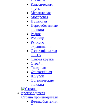
крючком
Классическая
крутка
Меланжевая
Мохеровая
Пушистая
Переработанные
волокна
Рафия
Ровница
Ручного
окрашивания
С сертификатом
GOTS
Слабая крутка
Стрейч
Твидовая
Фантазийная
Шнурок
Органические
волокна
Страна производителя
Великобритания