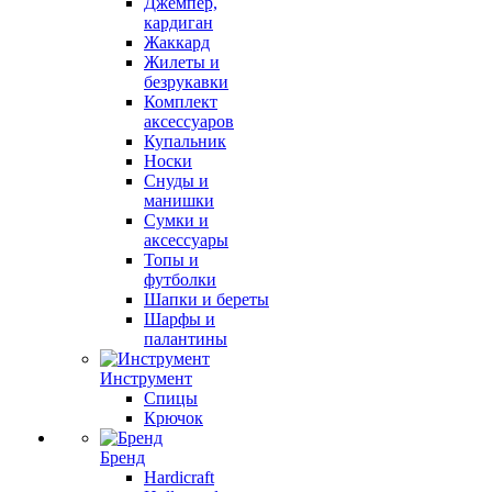
Джемпер,
кардиган
Жаккард
Жилеты и
безрукавки
Комплект
аксессуаров
Купальник
Носки
Снуды и
манишки
Сумки и
аксессуары
Топы и
футболки
Шапки и береты
Шарфы и
палантины
Инструмент
Спицы
Крючок
Бренд
Hardicraft