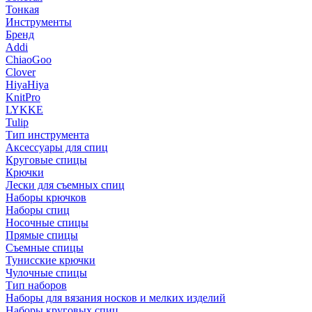
Тонкая
Инструменты
Бренд
Addi
ChiaoGoo
Clover
HiyaHiya
KnitPro
LYKKE
Tulip
Тип инструмента
Аксессуары для спиц
Круговые спицы
Крючки
Лески для съемных спиц
Наборы крючков
Наборы спиц
Носочные спицы
Прямые спицы
Съемные спицы
Тунисские крючки
Чулочные спицы
Тип наборов
Наборы для вязания носков и мелких изделий
Наборы круговых спиц