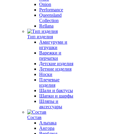
Onion
Performance
Queensland
Collection
Rellana
Тип изделия
Амигуруми и
игрушки
Варежки и
перчатки
Детские изделия
Летние изделия
Носки
Плечевые
изделия
Шали и бактусы
Шапки и шарфы
Шляпы и
аксессуары
Состав
Альпака
Ангора
Верблюд