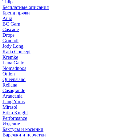
Tulip
Бесплатные описания
Бренд пряжи
Aura
BC Garn
Cascade
Drops
Gruendl
Jody Long
Katia Concept
Kremke
Lana Gatto
Nomadnoos
Onion
Queensland
Rellana
Casagrande
Araucania
Lang Yarns
Mirasol
Erika Knight
Performance
Изделие
Бактусы и косынки
Варежки и перчатки