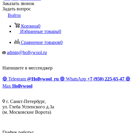
Заказать звонок
Задать вопрос
Войти
Корзина
0
Избранные товары
0
Сравнение товаров
0
admin@hollywool.ru
Напишите в мессенджер
🔵
Telegram
@Hollywool_ru
🟢
WhatsApp
+7 (950) 225-65-47
🟣
Max
Hollywool
г. Санкт-Петербург,
ул. Глеба Успенского д.3а
(м. Московские Ворота)
График работы: