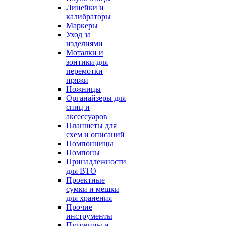
Линейки и
калибраторы
Маркеры
Уход за
изделиями
Моталки и
зонтики для
перемотки
пряжи
Ножницы
Органайзеры для
спиц и
аксессуаров
Планшеты для
схем и описаний
Помпонницы
Помпоны
Принадлежности
для ВТО
Проектные
сумки и мешки
для хранения
Прочие
инструменты
Пуговицы и