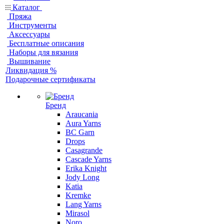
Каталог
Пряжа
Инструменты
Аксессуары
Бесплатные описания
Наборы для вязания
Вышивание
Ликвидация %
Подарочные сертификаты
Бренд
Araucania
Aura Yarns
BC Garn
Drops
Casagrande
Cascade Yarns
Erika Knight
Jody Long
Katia
Kremke
Lang Yarns
Mirasol
Noro