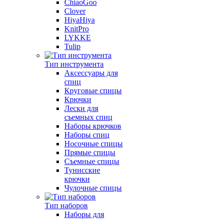
ChiaoGoo
Clover
HiyaHiya
KnitPro
LYKKE
Tulip
Тип инструмента
Аксессуары для
спиц
Круговые спицы
Крючки
Лески для
съемных спиц
Наборы крючков
Наборы спиц
Носочные спицы
Прямые спицы
Съемные спицы
Тунисские
крючки
Чулочные спицы
Тип наборов
Наборы для