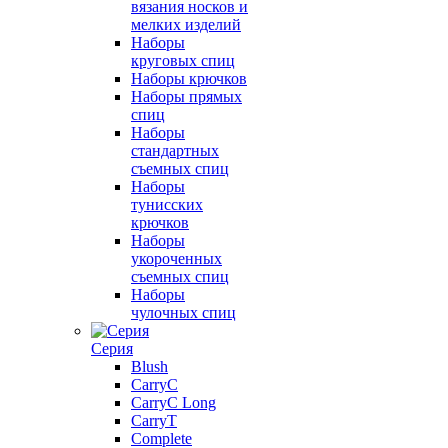
вязания носков и
мелких изделий
Наборы
круговых спиц
Наборы крючков
Наборы прямых
спиц
Наборы
стандартных
съемных спиц
Наборы
тунисских
крючков
Наборы
укороченных
съемных спиц
Наборы
чулочных спиц
Серия
Blush
CarryC
CarryC Long
CarryT
Complete