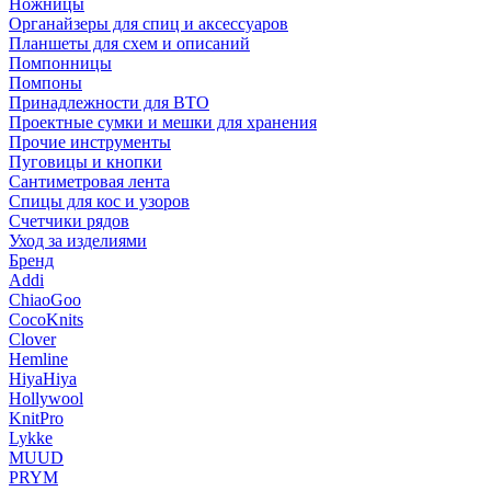
Ножницы
Органайзеры для спиц и аксессуаров
Планшеты для схем и описаний
Помпонницы
Помпоны
Принадлежности для ВТО
Проектные сумки и мешки для хранения
Прочие инструменты
Пуговицы и кнопки
Сантиметровая лента
Спицы для кос и узоров
Счетчики рядов
Уход за изделиями
Бренд
Addi
ChiaoGoo
CocoKnits
Clover
Hemline
HiyaHiya
Hollywool
KnitPro
Lykke
MUUD
PRYM