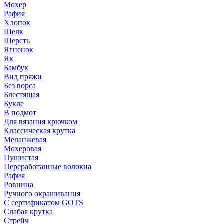
Мохер
Рафия
Хлопок
Шелк
Шерсть
Ягненок
Як
Бамбук
Вид пряжи
Без ворса
Блестящая
Букле
В подмот
Для вязания крючком
Классическая крутка
Меланжевая
Мохеровая
Пушистая
Переработанные волокна
Рафия
Ровница
Ручного окрашивания
С сертификатом GOTS
Слабая крутка
Стрейч