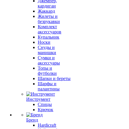
Джемпер,
кардиган
Жаккард
Жилеты и
безрукавки
Комплект
аксессуаров
Купальник
Носки
Снуды и
манишки
Сумки и
аксессуары
Топы и
футболки
Шапки и береты
Шарфы и
палантины
Инструмент
Спицы
Крючок
Бренд
Hardicraft