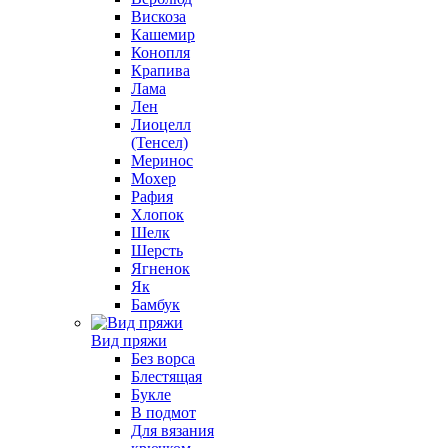
Вискоза
Кашемир
Конопля
Крапива
Лама
Лен
Лиоцелл
(Тенсел)
Меринос
Мохер
Рафия
Хлопок
Шелк
Шерсть
Ягненок
Як
Бамбук
Вид пряжи
Без ворса
Блестящая
Букле
В подмот
Для вязания