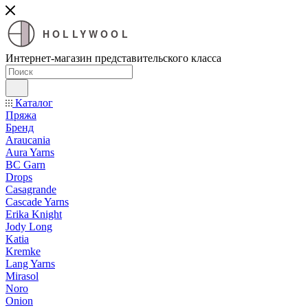
HOLLYWOOL
Интернет-магазин представительского класса
Каталог
Пряжа
Бренд
Araucania
Aura Yarns
BC Garn
Drops
Casagrande
Cascade Yarns
Erika Knight
Jody Long
Katia
Kremke
Lang Yarns
Mirasol
Noro
Onion