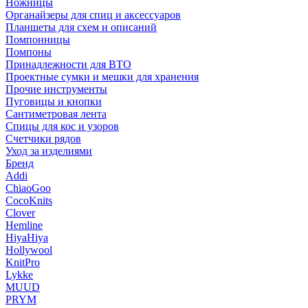
Ножницы
Органайзеры для спиц и аксессуаров
Планшеты для схем и описаний
Помпонницы
Помпоны
Принадлежности для ВТО
Проектные сумки и мешки для хранения
Прочие инструменты
Пуговицы и кнопки
Сантиметровая лента
Спицы для кос и узоров
Счетчики рядов
Уход за изделиями
Бренд
Addi
ChiaoGoo
CocoKnits
Clover
Hemline
HiyaHiya
Hollywool
KnitPro
Lykke
MUUD
PRYM