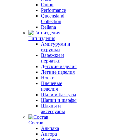
Onion
Performance
Queensland
Collection
Rellana
Тип изделия
Амигуруми и
игрушки
Варежки и
перчатки
Детские изделия
Летние изделия
Носки
Плечевые
изделия
Шали и бактусы
Шапки и шарфы
Шляпы и
аксессуары
Состав
Альпака
Ангора
Верблюд