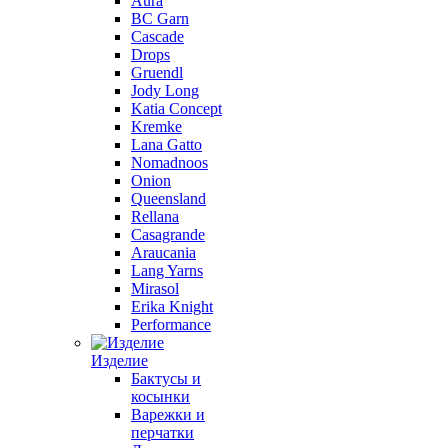
Aura
BC Garn
Cascade
Drops
Gruendl
Jody Long
Katia Concept
Kremke
Lana Gatto
Nomadnoos
Onion
Queensland
Rellana
Casagrande
Araucania
Lang Yarns
Mirasol
Erika Knight
Performance
Изделие
Бактусы и
косынки
Варежки и
перчатки