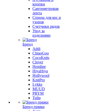
кнопки
Сантиметровая
лента
Спицы для кос и
узоров
Счетчики рядов
Уход за
изделиями
Бренд
Addi
ChiaoGoo
CocoKnits
Clover
Hemline
HiyaHiya
Hollywool
KnitPro
Lykke
MUUD
PRYM
Tulip
Бренд пряжи