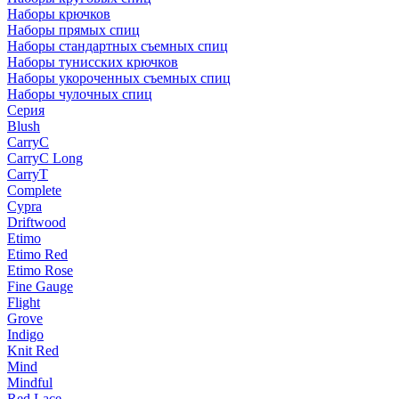
Наборы крючков
Наборы прямых спиц
Наборы стандартных съемных спиц
Наборы тунисских крючков
Наборы укороченных съемных спиц
Наборы чулочных спиц
Серия
Blush
CarryC
CarryC Long
CarryT
Complete
Cypra
Driftwood
Etimo
Etimo Red
Etimo Rose
Fine Gauge
Flight
Grove
Indigo
Knit Red
Mind
Mindful
Red Lace