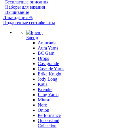
Бесплатные описания
Наборы для вязания
Вышивание
Ликвидация %
Подарочные сертификаты
Бренд
Araucania
Aura Yarns
BC Garn
Drops
Casagrande
Cascade Yarns
Erika Knight
Jody Long
Katia
Kremke
Lang Yarns
Mirasol
Noro
Onion
Performance
Queensland
Collection