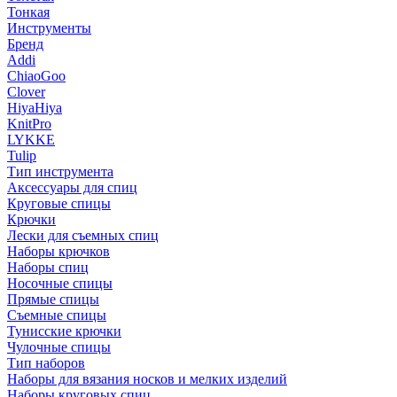
Тонкая
Инструменты
Бренд
Addi
ChiaoGoo
Clover
HiyaHiya
KnitPro
LYKKE
Tulip
Тип инструмента
Аксессуары для спиц
Круговые спицы
Крючки
Лески для съемных спиц
Наборы крючков
Наборы спиц
Носочные спицы
Прямые спицы
Съемные спицы
Тунисские крючки
Чулочные спицы
Тип наборов
Наборы для вязания носков и мелких изделий
Наборы круговых спиц