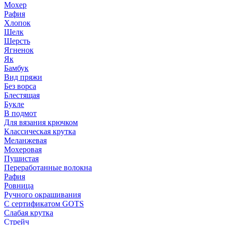
Мохер
Рафия
Хлопок
Шелк
Шерсть
Ягненок
Як
Бамбук
Вид пряжи
Без ворса
Блестящая
Букле
В подмот
Для вязания крючком
Классическая крутка
Меланжевая
Мохеровая
Пушистая
Переработанные волокна
Рафия
Ровница
Ручного окрашивания
С сертификатом GOTS
Слабая крутка
Стрейч