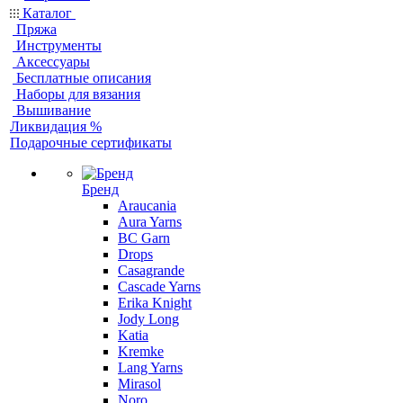
Каталог
Пряжа
Инструменты
Аксессуары
Бесплатные описания
Наборы для вязания
Вышивание
Ликвидация %
Подарочные сертификаты
Бренд
Araucania
Aura Yarns
BC Garn
Drops
Casagrande
Cascade Yarns
Erika Knight
Jody Long
Katia
Kremke
Lang Yarns
Mirasol
Noro