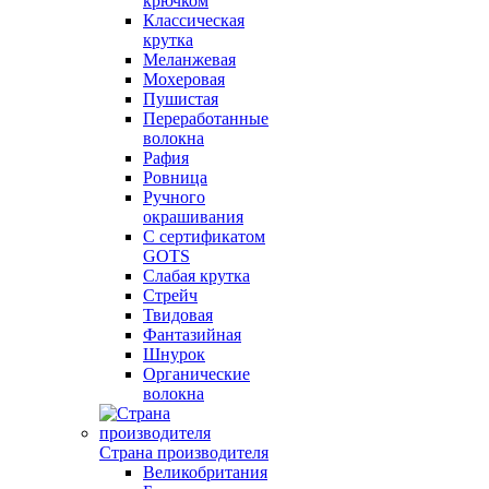
крючком
Классическая
крутка
Меланжевая
Мохеровая
Пушистая
Переработанные
волокна
Рафия
Ровница
Ручного
окрашивания
С сертификатом
GOTS
Слабая крутка
Стрейч
Твидовая
Фантазийная
Шнурок
Органические
волокна
Страна производителя
Великобритания