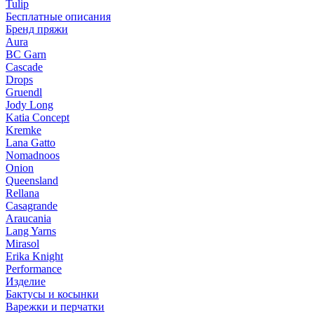
Tulip
Бесплатные описания
Бренд пряжи
Aura
BC Garn
Cascade
Drops
Gruendl
Jody Long
Katia Concept
Kremke
Lana Gatto
Nomadnoos
Onion
Queensland
Rellana
Casagrande
Araucania
Lang Yarns
Mirasol
Erika Knight
Performance
Изделие
Бактусы и косынки
Варежки и перчатки