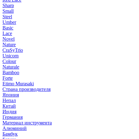
Sharp
Small
Steel
Umber
Basic
Lace
Novel
Nature
CraSyTrio
Unicorn
Colour
Naturale
Bamboo
Forte
Etimo Murasaki
Страна производителя
Япония
Непал
Китай
Индия
Германия
Материал инструмента
Алюминий
Бамбук