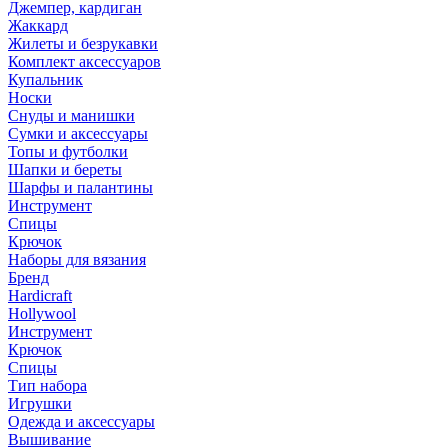
Джемпер, кардиган
Жаккард
Жилеты и безрукавки
Комплект аксессуаров
Купальник
Носки
Снуды и манишки
Сумки и аксессуары
Топы и футболки
Шапки и береты
Шарфы и палантины
Инструмент
Спицы
Крючок
Наборы для вязания
Бренд
Hardicraft
Hollywool
Инструмент
Крючок
Спицы
Тип набора
Игрушки
Одежда и аксессуары
Вышивание