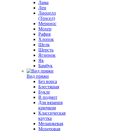
Лама
Лен
Лиоцелл
(Тенсел)
Меринос
Мохер
Рафия
Хлопок
Шелк
Шерсть
Ягненок
Як
Бамбук
Вид пряжи
Без ворса
Блестящая
Букле
В подмот
Для вязания
крючком
Классическая
крутка
Меланжевая
Мохеровая