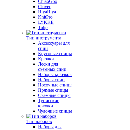
ChiaoGoo
Clover
HiyaHiya
KnitPro
LYKKE
Tulip
Тип инструмента
Аксессуары для
спиц
Круговые спицы
Крючки
Лески для
съемных спиц
Наборы крючков
Наборы спиц
Носочные спицы
Прямые спицы
Съемные спицы
Тунисские
крючки
Чулочные спицы
Тип наборов
Наборы для