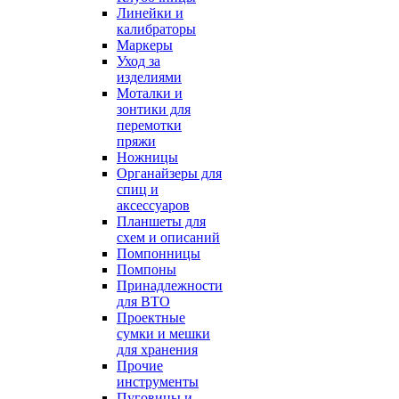
Линейки и
калибраторы
Маркеры
Уход за
изделиями
Моталки и
зонтики для
перемотки
пряжи
Ножницы
Органайзеры для
спиц и
аксессуаров
Планшеты для
схем и описаний
Помпонницы
Помпоны
Принадлежности
для ВТО
Проектные
сумки и мешки
для хранения
Прочие
инструменты
Пуговицы и