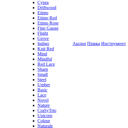
Cypra
Driftwood
Etimo
Etimo Red
Etimo Rose
Fine Gauge
Flight
Grove
Indigo
Акции
Пряжа
Инструмент
Knit Red
Mind
Mindful
Red Lace
Sharp
Small
Steel
Umber
Basic
Lace
Novel
Nature
CraSyTrio
Unicorn
Colour
Naturale