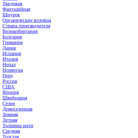
Твидовая
Фантазийная
Шнурок
Органические волокна
Страна производителя
Великобритания
Болгария
Германия
Дания
Испания
Италия
Непал
Норвегия
Перу
Россия
США
Япония
Швейцария
Сезон
Демисезонная
Зимняя
Летняя
Толщина нити
Средняя
Толстая