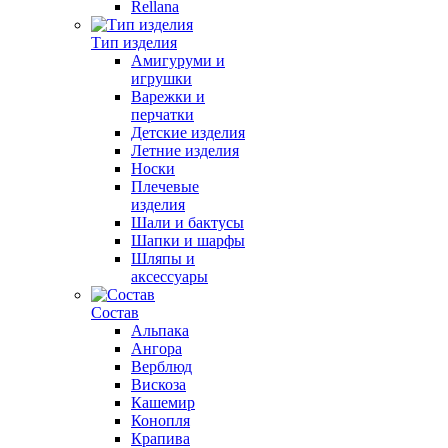
Rellana
Тип изделия
Амигуруми и
игрушки
Варежки и
перчатки
Детские изделия
Летние изделия
Носки
Плечевые
изделия
Шали и бактусы
Шапки и шарфы
Шляпы и
аксессуары
Состав
Альпака
Ангора
Верблюд
Вискоза
Кашемир
Конопля
Крапива