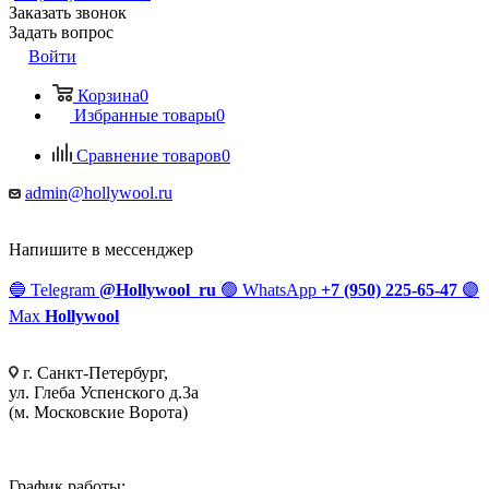
Заказать звонок
Задать вопрос
Войти
Корзина
0
Избранные товары
0
Сравнение товаров
0
admin@hollywool.ru
Напишите в мессенджер
🔵
Telegram
@Hollywool_ru
🟢
WhatsApp
+7 (950) 225-65-47
🟣
Max
Hollywool
г. Санкт-Петербург,
ул. Глеба Успенского д.3а
(м. Московские Ворота)
График работы: