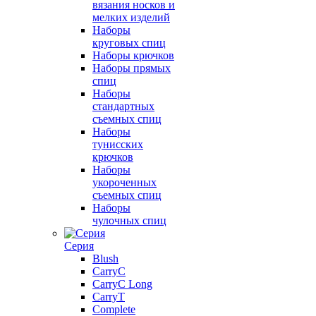
вязания носков и
мелких изделий
Наборы
круговых спиц
Наборы крючков
Наборы прямых
спиц
Наборы
стандартных
съемных спиц
Наборы
тунисских
крючков
Наборы
укороченных
съемных спиц
Наборы
чулочных спиц
Серия
Blush
CarryC
CarryC Long
CarryT
Complete