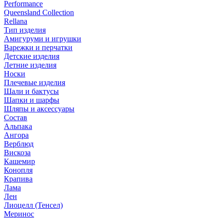
Performance
Queensland Collection
Rellana
Тип изделия
Амигуруми и игрушки
Варежки и перчатки
Детские изделия
Летние изделия
Носки
Плечевые изделия
Шали и бактусы
Шапки и шарфы
Шляпы и аксессуары
Состав
Альпака
Ангора
Верблюд
Вискоза
Кашемир
Конопля
Крапива
Лама
Лен
Лиоцелл (Тенсел)
Меринос