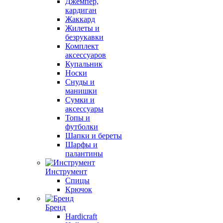
Джемпер,
кардиган
Жаккард
Жилеты и
безрукавки
Комплект
аксессуаров
Купальник
Носки
Снуды и
манишки
Сумки и
аксессуары
Топы и
футболки
Шапки и береты
Шарфы и
палантины
Инструмент
Спицы
Крючок
Бренд
Hardicraft