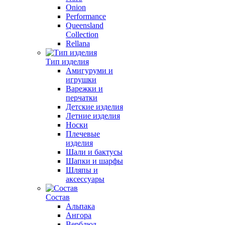
Onion
Performance
Queensland
Collection
Rellana
Тип изделия
Амигуруми и
игрушки
Варежки и
перчатки
Детские изделия
Летние изделия
Носки
Плечевые
изделия
Шали и бактусы
Шапки и шарфы
Шляпы и
аксессуары
Состав
Альпака
Ангора
Верблюд