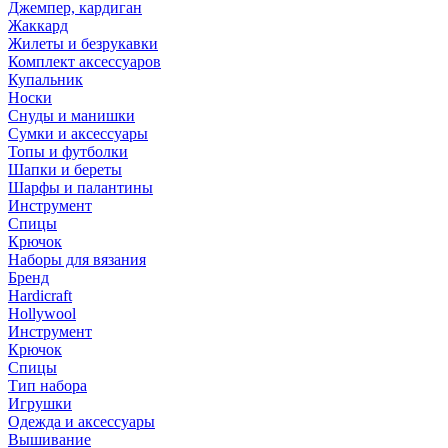
Джемпер, кардиган
Жаккард
Жилеты и безрукавки
Комплект аксессуаров
Купальник
Носки
Снуды и манишки
Сумки и аксессуары
Топы и футболки
Шапки и береты
Шарфы и палантины
Инструмент
Спицы
Крючок
Наборы для вязания
Бренд
Hardicraft
Hollywool
Инструмент
Крючок
Спицы
Тип набора
Игрушки
Одежда и аксессуары
Вышивание