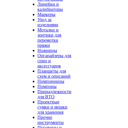
Линейки и
калибраторы
Маркеры
Уход за
изделиями
Моталки и
зонтики для
перемотки
пряжи
Ножницы
Органайзеры для
спиц и
аксессуаров
Планшеты для
схем и описаний
Помпонницы
Помпоны
Принадлежности
для ВТО
Проектные
сумки и мешки
для хранения
Прочие
инструменты
Пуговицы и