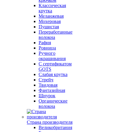
крючком
Классическая
крутка
Меланжевая
Мохеровая
Пушистая
Переработанные
волокна
Рафия
Ровница
Ручного
окрашивания
С сертификатом
GOTS
Слабая крутка
Стрейч
Твидовая
Фантазийная
Шнурок
Органические
волокна
Страна производителя
Великобритания