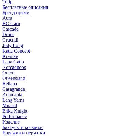
Tulip
Бесплатные описания
Бренд пряжи
Aura
BC Garn
Cascade
Drops
Gruendl
Jody Long
Katia Concept
Kremke
Lana Gatto
Nomadnoos
Onion
Queensland
Rellana
Casagrande
Araucania
Lang Yarns
Mirasol
Erika Knight
Performance
Изделие
Бактусы и косынки
Варежки и перчатки