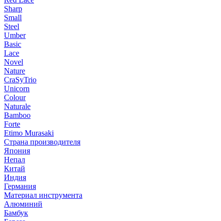
Sharp
Small
Steel
Umber
Basic
Lace
Novel
Nature
CraSyTrio
Unicorn
Colour
Naturale
Bamboo
Forte
Etimo Murasaki
Страна производителя
Япония
Непал
Китай
Индия
Германия
Материал инструмента
Алюминий
Бамбук