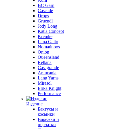
Aura
BC Garn
Cascade
Drops
Gruendl
Jody Long
Katia Concept
Kremke
Lana Gatto
Nomadnoos
Onion
Queensland
Rellana
Casagrande
Araucania
Lang Yarns
Mirasol
Erika Knight
Performance
Изделие
Бактусы и
косынки
Варежки и
перчатки