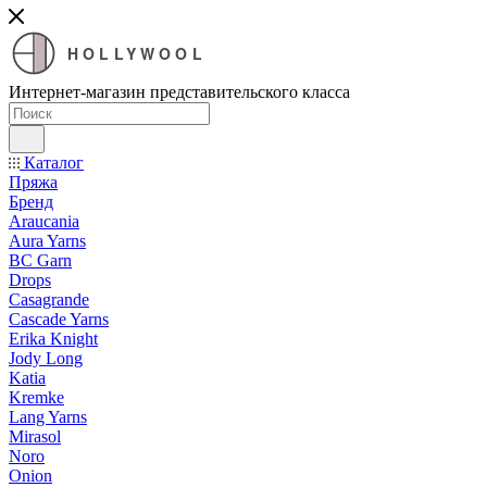
HOLLYWOOL
Интернет-магазин представительского класса
Каталог
Пряжа
Бренд
Araucania
Aura Yarns
BC Garn
Drops
Casagrande
Cascade Yarns
Erika Knight
Jody Long
Katia
Kremke
Lang Yarns
Mirasol
Noro
Onion