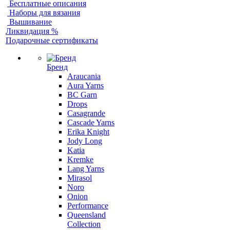
Бесплатные описания
Наборы для вязания
Вышивание
Ликвидация %
Подарочные сертификаты
Бренд
Araucania
Aura Yarns
BC Garn
Drops
Casagrande
Cascade Yarns
Erika Knight
Jody Long
Katia
Kremke
Lang Yarns
Mirasol
Noro
Onion
Performance
Queensland
Collection