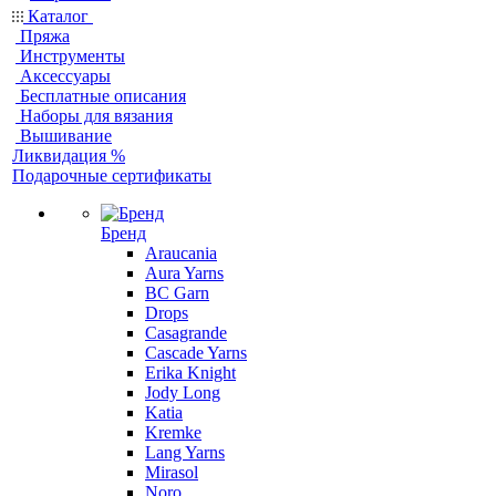
Каталог
Пряжа
Инструменты
Аксессуары
Бесплатные описания
Наборы для вязания
Вышивание
Ликвидация %
Подарочные сертификаты
Бренд
Araucania
Aura Yarns
BC Garn
Drops
Casagrande
Cascade Yarns
Erika Knight
Jody Long
Katia
Kremke
Lang Yarns
Mirasol
Noro