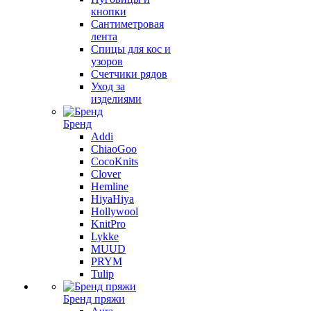
кнопки
Сантиметровая
лента
Спицы для кос и
узоров
Счетчики рядов
Уход за
изделиями
Бренд
Addi
ChiaoGoo
CocoKnits
Clover
Hemline
HiyaHiya
Hollywool
KnitPro
Lykke
MUUD
PRYM
Tulip
Бренд пряжи