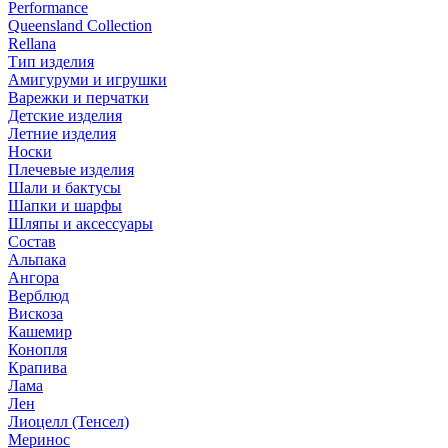
Performance
Queensland Collection
Rellana
Тип изделия
Амигуруми и игрушки
Варежки и перчатки
Детские изделия
Летние изделия
Носки
Плечевые изделия
Шали и бактусы
Шапки и шарфы
Шляпы и аксессуары
Состав
Альпака
Ангора
Верблюд
Вискоза
Кашемир
Конопля
Крапива
Лама
Лен
Лиоцелл (Тенсел)
Меринос