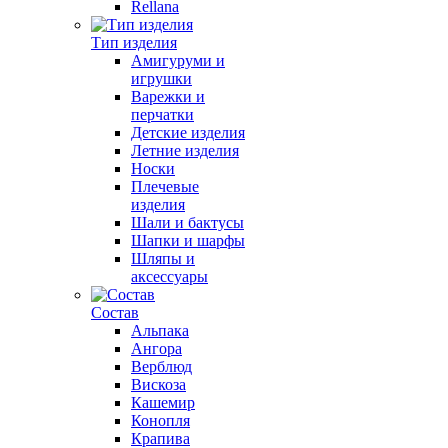
Rellana
Тип изделия
Амигуруми и
игрушки
Варежки и
перчатки
Детские изделия
Летние изделия
Носки
Плечевые
изделия
Шали и бактусы
Шапки и шарфы
Шляпы и
аксессуары
Состав
Альпака
Ангора
Верблюд
Вискоза
Кашемир
Конопля
Крапива