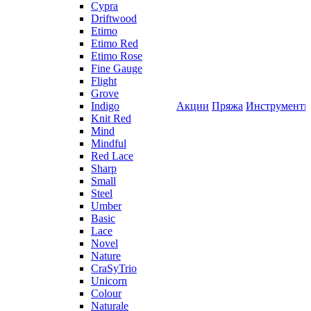
Cypra
Driftwood
Etimo
Etimo Red
Etimo Rose
Fine Gauge
Flight
Grove
Indigo
Акции
Пряжа
Инструмент
Knit Red
Mind
Mindful
Red Lace
Sharp
Small
Steel
Umber
Basic
Lace
Novel
Nature
CraSyTrio
Unicorn
Colour
Naturale