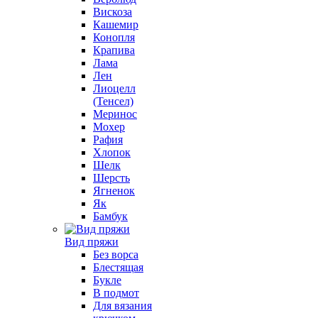
Вискоза
Кашемир
Конопля
Крапива
Лама
Лен
Лиоцелл
(Тенсел)
Меринос
Мохер
Рафия
Хлопок
Шелк
Шерсть
Ягненок
Як
Бамбук
Вид пряжи
Без ворса
Блестящая
Букле
В подмот
Для вязания