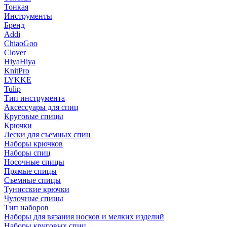
Тонкая
Инструменты
Бренд
Addi
ChiaoGoo
Clover
HiyaHiya
KnitPro
LYKKE
Tulip
Тип инструмента
Аксессуары для спиц
Круговые спицы
Крючки
Лески для съемных спиц
Наборы крючков
Наборы спиц
Носочные спицы
Прямые спицы
Съемные спицы
Тунисские крючки
Чулочные спицы
Тип наборов
Наборы для вязания носков и мелких изделий
Наборы круговых спиц