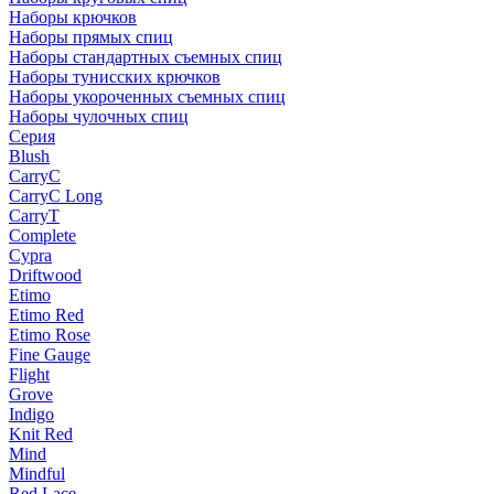
Наборы крючков
Наборы прямых спиц
Наборы стандартных съемных спиц
Наборы тунисских крючков
Наборы укороченных съемных спиц
Наборы чулочных спиц
Серия
Blush
CarryC
CarryC Long
CarryT
Complete
Cypra
Driftwood
Etimo
Etimo Red
Etimo Rose
Fine Gauge
Flight
Grove
Indigo
Knit Red
Mind
Mindful
Red Lace