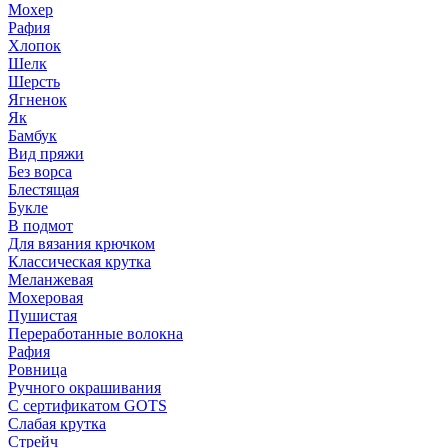
Мохер
Рафия
Хлопок
Шелк
Шерсть
Ягненок
Як
Бамбук
Вид пряжи
Без ворса
Блестящая
Букле
В подмот
Для вязания крючком
Классическая крутка
Меланжевая
Мохеровая
Пушистая
Переработанные волокна
Рафия
Ровница
Ручного окрашивания
С сертификатом GOTS
Слабая крутка
Стрейч