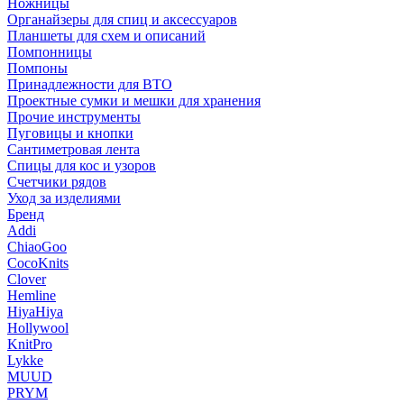
Ножницы
Органайзеры для спиц и аксессуаров
Планшеты для схем и описаний
Помпонницы
Помпоны
Принадлежности для ВТО
Проектные сумки и мешки для хранения
Прочие инструменты
Пуговицы и кнопки
Сантиметровая лента
Спицы для кос и узоров
Счетчики рядов
Уход за изделиями
Бренд
Addi
ChiaoGoo
CocoKnits
Clover
Hemline
HiyaHiya
Hollywool
KnitPro
Lykke
MUUD
PRYM