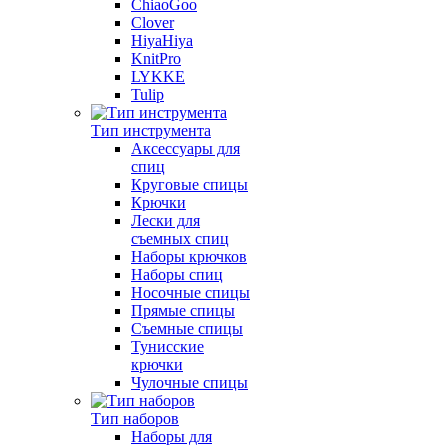
ChiaoGoo
Clover
HiyaHiya
KnitPro
LYKKE
Tulip
Тип инструмента
Аксессуары для
спиц
Круговые спицы
Крючки
Лески для
съемных спиц
Наборы крючков
Наборы спиц
Носочные спицы
Прямые спицы
Съемные спицы
Тунисские
крючки
Чулочные спицы
Тип наборов
Наборы для