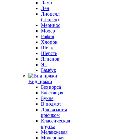
Лама
Лен
Лиоцелл
(Тенсел)
Меринос
Мохер
Рафия
Хлопок
Шелк
Шерсть
Ягненок
Як
Бамбук
Вид пряжи
Без ворса
Блестящая
Букле
В подмот
Для вязания
крючком
Классическая
крутка
Меланжевая
Мохеровая