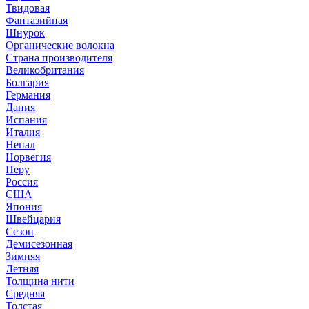
Твидовая
Фантазийная
Шнурок
Органические волокна
Страна производителя
Великобритания
Болгария
Германия
Дания
Испания
Италия
Непал
Норвегия
Перу
Россия
США
Япония
Швейцария
Сезон
Демисезонная
Зимняя
Летняя
Толщина нити
Средняя
Толстая