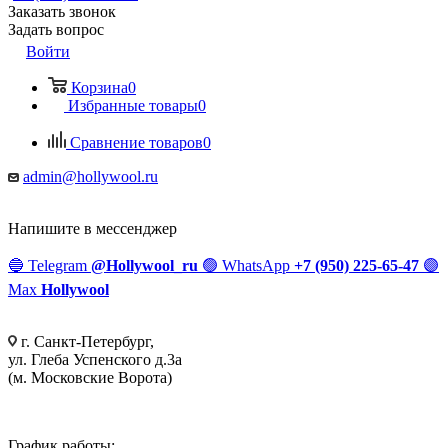
Заказать звонок
Задать вопрос
Войти
Корзина
0
Избранные товары
0
Сравнение товаров
0
admin@hollywool.ru
Напишите в мессенджер
🔵
Telegram
@Hollywool_ru
🟢
WhatsApp
+7 (950) 225-65-47
🟣
Max
Hollywool
г. Санкт-Петербург,
ул. Глеба Успенского д.3а
(м. Московские Ворота)
График работы: