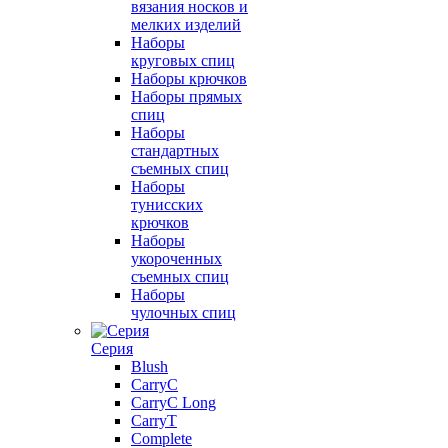
вязания носков и
мелких изделий
Наборы
круговых спиц
Наборы крючков
Наборы прямых
спиц
Наборы
стандартных
съемных спиц
Наборы
тунисских
крючков
Наборы
укороченных
съемных спиц
Наборы
чулочных спиц
Серия
Blush
CarryC
CarryC Long
CarryT
Complete