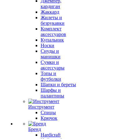
Джемпер,
кардиган
Жаккард
Жилеты и
безрукавки
Комплект
аксессуаров
Купальник
Носки
Снуды и
манишки
Сумки и
аксессуары
Топы и
футболки
Шапки и береты
Шарфы и
палантины
Инструмент
Спицы
Крючок
Бренд
Hardicraft