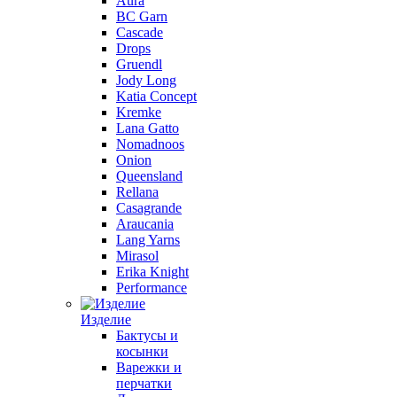
Aura
BC Garn
Cascade
Drops
Gruendl
Jody Long
Katia Concept
Kremke
Lana Gatto
Nomadnoos
Onion
Queensland
Rellana
Casagrande
Araucania
Lang Yarns
Mirasol
Erika Knight
Performance
Изделие
Бактусы и
косынки
Варежки и
перчатки