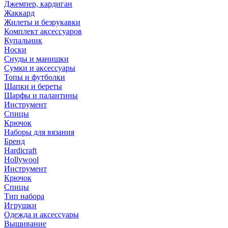
Джемпер, кардиган
Жаккард
Жилеты и безрукавки
Комплект аксессуаров
Купальник
Носки
Снуды и манишки
Сумки и аксессуары
Топы и футболки
Шапки и береты
Шарфы и палантины
Инструмент
Спицы
Крючок
Наборы для вязания
Бренд
Hardicraft
Hollywool
Инструмент
Крючок
Спицы
Тип набора
Игрушки
Одежда и аксессуары
Вышивание