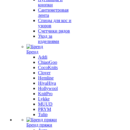
кнопки
Сантиметровая
лента
Спицы для кос и
узоров
Счетчики рядов
Уход за
изделиями
Бренд
Addi
ChiaoGoo
CocoKnits
Clover
Hemline
HiyaHiya
Hollywool
KnitPro
Lykke
MUUD
PRYM
Tulip
Бренд пряжи