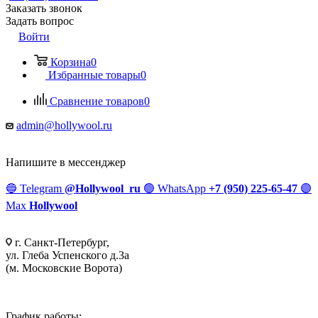
Заказать звонок
Задать вопрос
Войти
Корзина
0
Избранные товары
0
Сравнение товаров
0
admin@hollywool.ru
Напишите в мессенджер
🔵
Telegram
@Hollywool_ru
🟢
WhatsApp
+7 (950) 225-65-47
🟣
Max
Hollywool
г. Санкт-Петербург,
ул. Глеба Успенского д.3а
(м. Московские Ворота)
График работы: