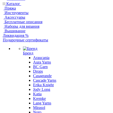
Каталог
Пряжа
Инструменты
Аксессуары
Бесплатные описания
Наборы для вязания
Вышивание
Ликвидация %
Подарочные сертификаты
Бренд
Araucania
Aura Yarns
BC Garn
Drops
Casagrande
Cascade Yarns
Erika Knight
Jody Long
Katia
Kremke
Lang Yarns
Mirasol
Noro