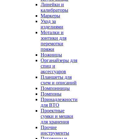
Линейки и
калибраторы
Маркеры
Уход за
изделиями
Моталки и
зонтики для
перемотки
пряжи
Ножницы
Органайзеры для
спиц и
аксессуаров
Планшеты для
схем и описаний
Помпонницы
Помпоны
Принадлежности
для ВТО
Проектные
сумки и мешки
для хранения
Прочие
инструменты
Пуговицы и