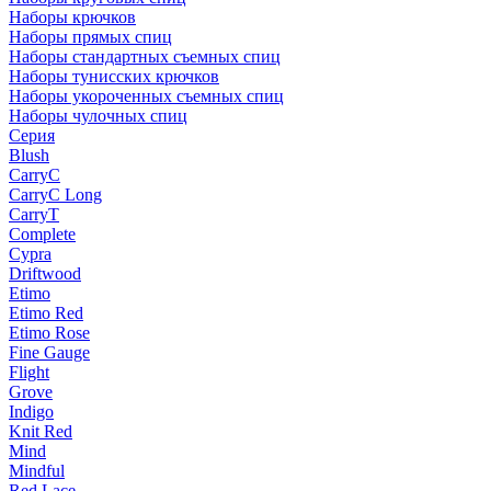
Наборы крючков
Наборы прямых спиц
Наборы стандартных съемных спиц
Наборы тунисских крючков
Наборы укороченных съемных спиц
Наборы чулочных спиц
Серия
Blush
CarryC
CarryC Long
CarryT
Complete
Cypra
Driftwood
Etimo
Etimo Red
Etimo Rose
Fine Gauge
Flight
Grove
Indigo
Knit Red
Mind
Mindful
Red Lace