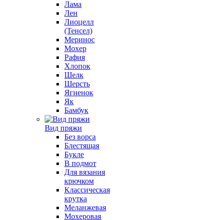
Лама
Лен
Лиоцелл
(Тенсел)
Меринос
Мохер
Рафия
Хлопок
Шелк
Шерсть
Ягненок
Як
Бамбук
Вид пряжи
Без ворса
Блестящая
Букле
В подмот
Для вязания
крючком
Классическая
крутка
Меланжевая
Мохеровая