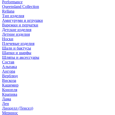
Performance
Queensland Collection
Rellana
Тип изделия
Амигуруми и игрушки
Варежки и перчатки
Детские изделия
Летние изделия
Носки
Плечевые изделия
Шали и бактусы
Шапки и шарфы
Шляпы и аксессуары
Состав
Альпака
Ангора
Верблюд
Вискоза
Кашемир
Конопля
Крапива
Лама
Лен
Лиоцелл (Тенсел)
Меринос