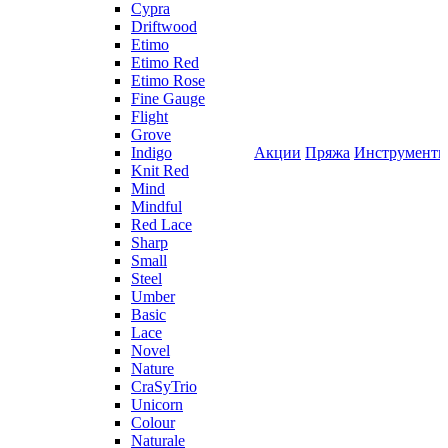
Cypra
Driftwood
Etimo
Etimo Red
Etimo Rose
Fine Gauge
Flight
Grove
Indigo
Акции
Пряжа
Инструмент
Knit Red
Mind
Mindful
Red Lace
Sharp
Small
Steel
Umber
Basic
Lace
Novel
Nature
CraSyTrio
Unicorn
Colour
Naturale