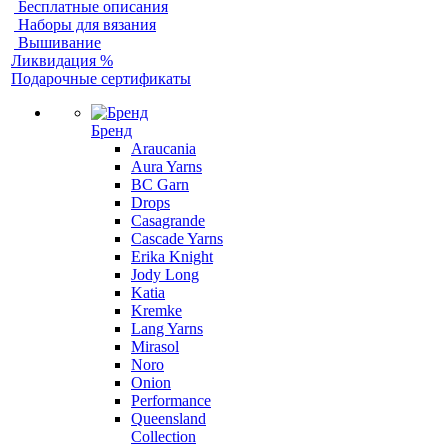
Бесплатные описания
Наборы для вязания
Вышивание
Ликвидация %
Подарочные сертификаты
Бренд
Araucania
Aura Yarns
BC Garn
Drops
Casagrande
Cascade Yarns
Erika Knight
Jody Long
Katia
Kremke
Lang Yarns
Mirasol
Noro
Onion
Performance
Queensland
Collection