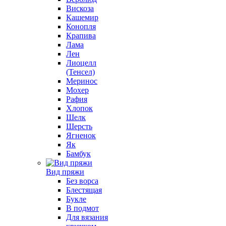
Вискоза
Кашемир
Конопля
Крапива
Лама
Лен
Лиоцелл
(Тенсел)
Меринос
Мохер
Рафия
Хлопок
Шелк
Шерсть
Ягненок
Як
Бамбук
Вид пряжи
Без ворса
Блестящая
Букле
В подмот
Для вязания