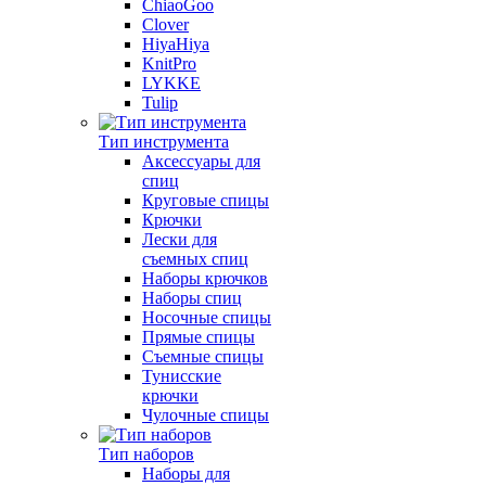
ChiaoGoo
Clover
HiyaHiya
KnitPro
LYKKE
Tulip
Тип инструмента
Аксессуары для
спиц
Круговые спицы
Крючки
Лески для
съемных спиц
Наборы крючков
Наборы спиц
Носочные спицы
Прямые спицы
Съемные спицы
Тунисские
крючки
Чулочные спицы
Тип наборов
Наборы для