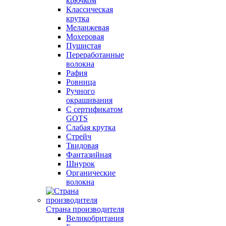
крючком
Классическая
крутка
Меланжевая
Мохеровая
Пушистая
Переработанные
волокна
Рафия
Ровница
Ручного
окрашивания
С сертификатом
GOTS
Слабая крутка
Стрейч
Твидовая
Фантазийная
Шнурок
Органические
волокна
Страна производителя
Великобритания