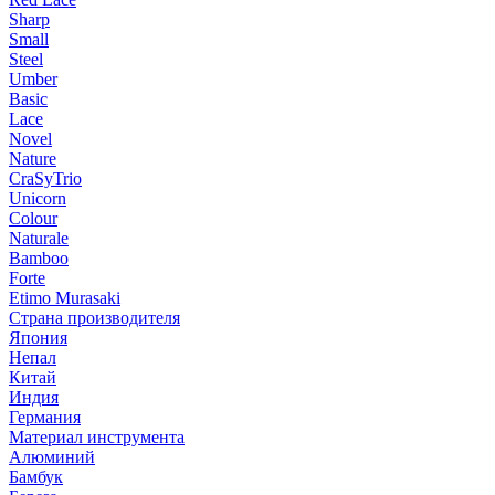
Sharp
Small
Steel
Umber
Basic
Lace
Novel
Nature
CraSyTrio
Unicorn
Colour
Naturale
Bamboo
Forte
Etimo Murasaki
Страна производителя
Япония
Непал
Китай
Индия
Германия
Материал инструмента
Алюминий
Бамбук