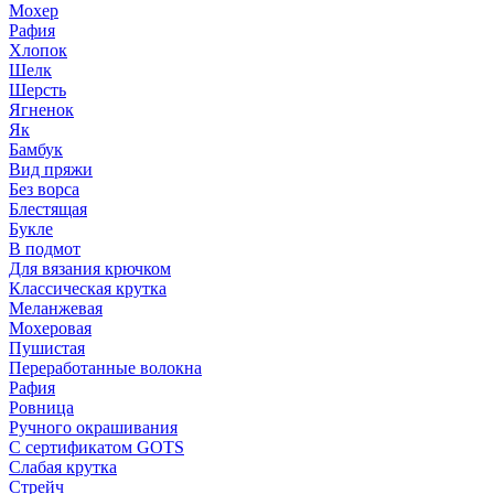
Мохер
Рафия
Хлопок
Шелк
Шерсть
Ягненок
Як
Бамбук
Вид пряжи
Без ворса
Блестящая
Букле
В подмот
Для вязания крючком
Классическая крутка
Меланжевая
Мохеровая
Пушистая
Переработанные волокна
Рафия
Ровница
Ручного окрашивания
С сертификатом GOTS
Слабая крутка
Стрейч