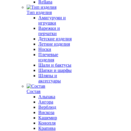
Rellana
Тип изделия
Амигуруми и
игрушки
Варежки и
перчатки
Детские изделия
Летние изделия
Носки
Плечевые
изделия
Шали и бактусы
Шапки и шарфы
Шляпы и
аксессуары
Состав
Альпака
Ангора
Верблюд
Вискоза
Кашемир
Конопля
Крапива