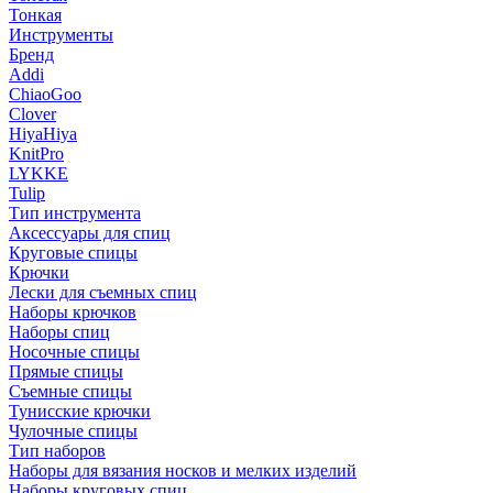
Тонкая
Инструменты
Бренд
Addi
ChiaoGoo
Clover
HiyaHiya
KnitPro
LYKKE
Tulip
Тип инструмента
Аксессуары для спиц
Круговые спицы
Крючки
Лески для съемных спиц
Наборы крючков
Наборы спиц
Носочные спицы
Прямые спицы
Съемные спицы
Тунисские крючки
Чулочные спицы
Тип наборов
Наборы для вязания носков и мелких изделий
Наборы круговых спиц