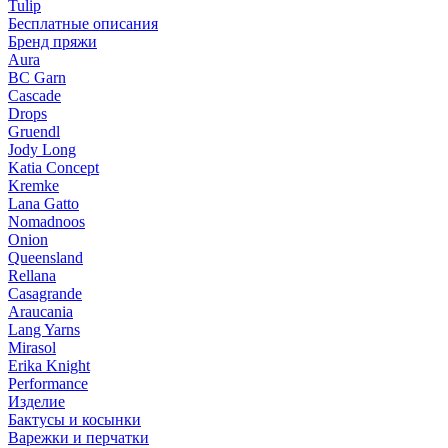
Tulip
Бесплатные описания
Бренд пряжи
Aura
BC Garn
Cascade
Drops
Gruendl
Jody Long
Katia Concept
Kremke
Lana Gatto
Nomadnoos
Onion
Queensland
Rellana
Casagrande
Araucania
Lang Yarns
Mirasol
Erika Knight
Performance
Изделие
Бактусы и косынки
Варежки и перчатки