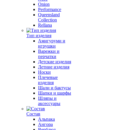
Onion
Performance
Queensland
Collection
Rellana
Тип изделия
Амигуруми и
игрушки
Варежки и
перчатки
Детские изделия
Летние изделия
Носки
Плечевые
изделия
Шали и бактусы
Шапки и шарфы
Шляпы и
аксессуары
Состав
Альпака
Ангора
Верблюд