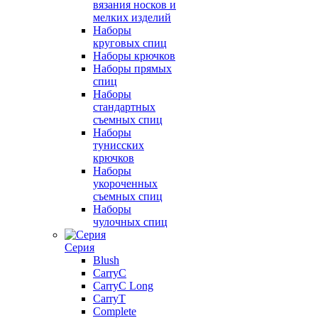
вязания носков и
мелких изделий
Наборы
круговых спиц
Наборы крючков
Наборы прямых
спиц
Наборы
стандартных
съемных спиц
Наборы
тунисских
крючков
Наборы
укороченных
съемных спиц
Наборы
чулочных спиц
Серия
Blush
CarryC
CarryC Long
CarryT
Complete