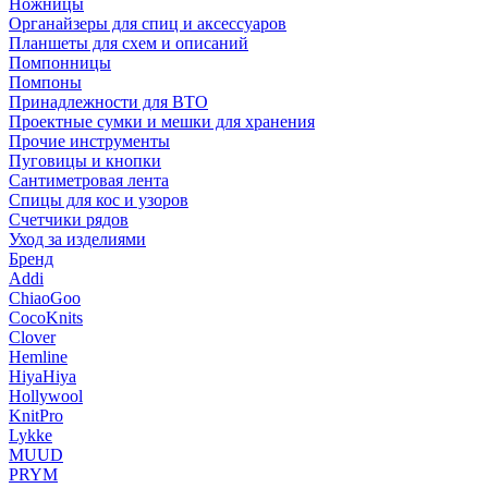
Ножницы
Органайзеры для спиц и аксессуаров
Планшеты для схем и описаний
Помпонницы
Помпоны
Принадлежности для ВТО
Проектные сумки и мешки для хранения
Прочие инструменты
Пуговицы и кнопки
Сантиметровая лента
Спицы для кос и узоров
Счетчики рядов
Уход за изделиями
Бренд
Addi
ChiaoGoo
CocoKnits
Clover
Hemline
HiyaHiya
Hollywool
KnitPro
Lykke
MUUD
PRYM