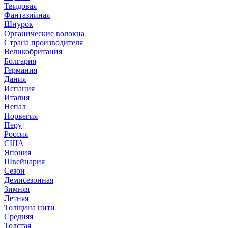
Твидовая
Фантазийная
Шнурок
Органические волокна
Страна производителя
Великобритания
Болгария
Германия
Дания
Испания
Италия
Непал
Норвегия
Перу
Россия
США
Япония
Швейцария
Сезон
Демисезонная
Зимняя
Летняя
Толщина нити
Средняя
Толстая