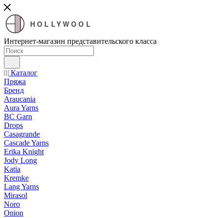
HOLLYWOOL
Интернет-магазин представительского класса
Каталог
Пряжа
Бренд
Araucania
Aura Yarns
BC Garn
Drops
Casagrande
Cascade Yarns
Erika Knight
Jody Long
Katia
Kremke
Lang Yarns
Mirasol
Noro
Onion