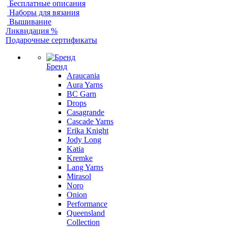
Бесплатные описания
Наборы для вязания
Вышивание
Ликвидация %
Подарочные сертификаты
Бренд
Araucania
Aura Yarns
BC Garn
Drops
Casagrande
Cascade Yarns
Erika Knight
Jody Long
Katia
Kremke
Lang Yarns
Mirasol
Noro
Onion
Performance
Queensland
Collection