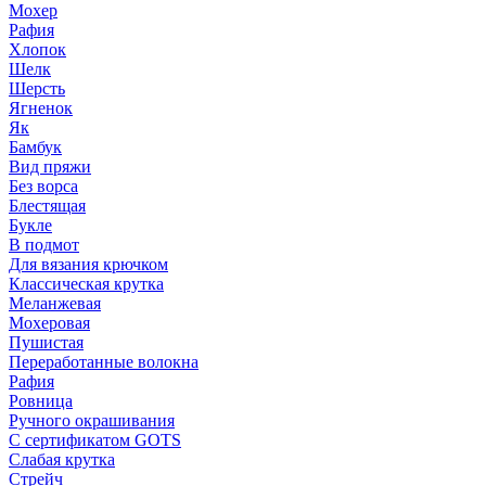
Мохер
Рафия
Хлопок
Шелк
Шерсть
Ягненок
Як
Бамбук
Вид пряжи
Без ворса
Блестящая
Букле
В подмот
Для вязания крючком
Классическая крутка
Меланжевая
Мохеровая
Пушистая
Переработанные волокна
Рафия
Ровница
Ручного окрашивания
С сертификатом GOTS
Слабая крутка
Стрейч