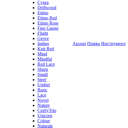
Cypra
Driftwood
Etimo
Etimo Red
Etimo Rose
Fine Gauge
Flight
Grove
Indigo
Акции
Пряжа
Инструмент
Knit Red
Mind
Mindful
Red Lace
Sharp
Small
Steel
Umber
Basic
Lace
Novel
Nature
CraSyTrio
Unicorn
Colour
Naturale