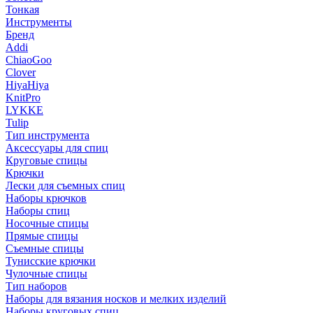
Тонкая
Инструменты
Бренд
Addi
ChiaoGoo
Clover
HiyaHiya
KnitPro
LYKKE
Tulip
Тип инструмента
Аксессуары для спиц
Круговые спицы
Крючки
Лески для съемных спиц
Наборы крючков
Наборы спиц
Носочные спицы
Прямые спицы
Съемные спицы
Тунисские крючки
Чулочные спицы
Тип наборов
Наборы для вязания носков и мелких изделий
Наборы круговых спиц