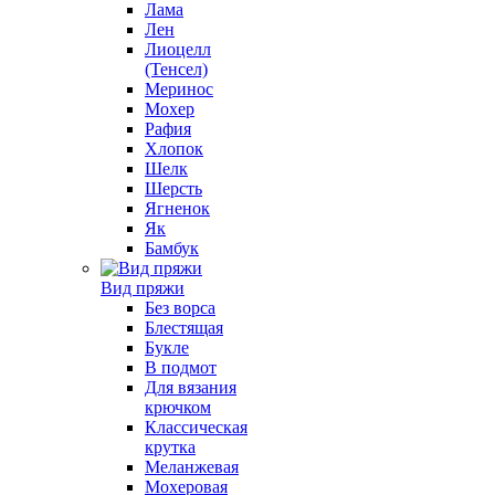
Лама
Лен
Лиоцелл
(Тенсел)
Меринос
Мохер
Рафия
Хлопок
Шелк
Шерсть
Ягненок
Як
Бамбук
Вид пряжи
Без ворса
Блестящая
Букле
В подмот
Для вязания
крючком
Классическая
крутка
Меланжевая
Мохеровая