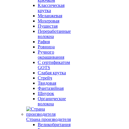
крючком
Классическая
крутка
Меланжевая
Мохеровая
Пушистая
Переработанные
волокна
Рафия
Ровница
Ручного
окрашивания
С сертификатом
GOTS
Слабая крутка
Стрейч
Твидовая
Фантазийная
Шнурок
Органические
волокна
Страна производителя
Великобритания