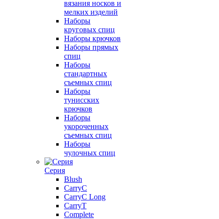
вязания носков и
мелких изделий
Наборы
круговых спиц
Наборы крючков
Наборы прямых
спиц
Наборы
стандартных
съемных спиц
Наборы
тунисских
крючков
Наборы
укороченных
съемных спиц
Наборы
чулочных спиц
Серия
Blush
CarryC
CarryC Long
CarryT
Complete