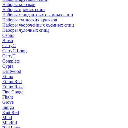
Наборы крючков
Наборы прямых спиц
Наборы стандартных съемных спиц
Наборы тунисских крючков
Наборы укороченных съемных спиц
Наборы чулочных спиц
Серия
Blush
CarryC
CarryC Long
CarryT
Complete
Cypra
Driftwood
Etimo
Etimo Red
Etimo Rose
Fine Gauge
Flight
Grove
Indigo
Knit Red
Mind
Mindful
Red Lace