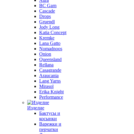
Aura
BC Garn
Cascade
Drops
Gruendl
Jody Long
Katia Concept
Kremke
Lana Gatto
Nomadnoos
Onion
Queensland
Rellana
Casagrande
Araucania
Lang Yarns
Mirasol
Erika Knight
Performance
Изделие
Бактусы и
косынки
Варежки и
перчатки