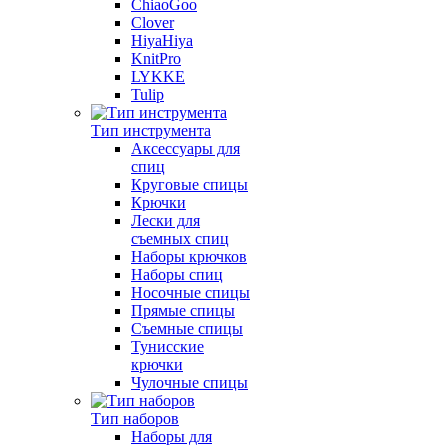
ChiaoGoo
Clover
HiyaHiya
KnitPro
LYKKE
Tulip
Тип инструмента
Аксессуары для
спиц
Круговые спицы
Крючки
Лески для
съемных спиц
Наборы крючков
Наборы спиц
Носочные спицы
Прямые спицы
Съемные спицы
Тунисские
крючки
Чулочные спицы
Тип наборов
Наборы для