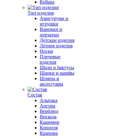
Rellana
Тип изделия
Амигуруми и
игрушки
Варежки и
перчатки
Детские изделия
Летние изделия
Носки
Плечевые
изделия
Шали и бактусы
Шапки и шарфы
Шляпы и
аксессуары
Состав
Альпака
Ангора
Верблюд
Вискоза
Кашемир
Конопля
Крапива