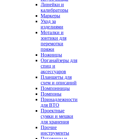
Линейки и
калибраторы
Маркеры
Уход за
изделиями
Моталки и
зонтики для
перемотки
пряжи
Ножницы
Органайзеры для
спиц и
аксессуаров
Планшеты для
схем и описаний
Помпонницы
Помпоны
Принадлежности
для ВТО
Проектные
сумки и мешки
для хранения
Прочие
инструменты
Пуговицы и