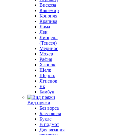
Вискоза
Кашемир
Конопля
Крапива
Лама
Лен
Лиоцелл
(Тенсел)
Меринос
Мохер
Рафия
Хлопок
Шелк
Шерсть
Ягненок
Як
Бамбук
Вид пряжи
Без ворса
Блестящая
Букле
В подмот
Для вязания