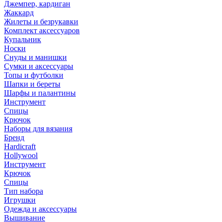
Джемпер, кардиган
Жаккард
Жилеты и безрукавки
Комплект аксессуаров
Купальник
Носки
Снуды и манишки
Сумки и аксессуары
Топы и футболки
Шапки и береты
Шарфы и палантины
Инструмент
Спицы
Крючок
Наборы для вязания
Бренд
Hardicraft
Hollywool
Инструмент
Крючок
Спицы
Тип набора
Игрушки
Одежда и аксессуары
Вышивание