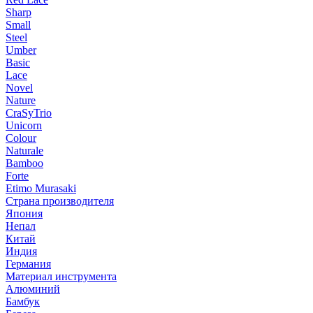
Sharp
Small
Steel
Umber
Basic
Lace
Novel
Nature
CraSyTrio
Unicorn
Colour
Naturale
Bamboo
Forte
Etimo Murasaki
Страна производителя
Япония
Непал
Китай
Индия
Германия
Материал инструмента
Алюминий
Бамбук