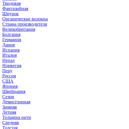
Твидовая
Фантазийная
Шнурок
Органические волокна
Страна производителя
Великобритания
Болгария
Германия
Дания
Испания
Италия
Непал
Норвегия
Перу
Россия
США
Япония
Швейцария
Сезон
Демисезонная
Зимняя
Летняя
Толщина нити
Средняя
Толстая