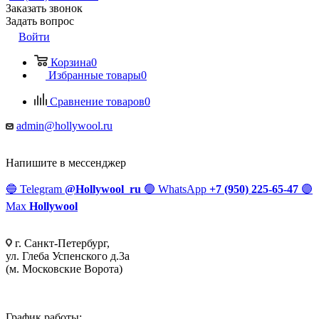
Заказать звонок
Задать вопрос
Войти
Корзина
0
Избранные товары
0
Сравнение товаров
0
admin@hollywool.ru
Напишите в мессенджер
🔵
Telegram
@Hollywool_ru
🟢
WhatsApp
+7 (950) 225-65-47
🟣
Max
Hollywool
г. Санкт-Петербург,
ул. Глеба Успенского д.3а
(м. Московские Ворота)
График работы: