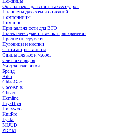
Ножницы
Органайзеры для спиц и аксессуаров
Планшеты для схем и описаний
Помпонницы
Помпоны
Принадлежности для ВТО
Проектные сумки и мешки для хранения
Прочие инструменты
Пуговицы и кнопки
Сантиметровая лента
Спицы для кос и узоров
Счетчики рядов
Уход за изделиями
Бренд
Addi
ChiaoGoo
CocoKnits
Clover
Hemline
HiyaHiya
Hollywool
KnitPro
Lykke
MUUD
PRYM