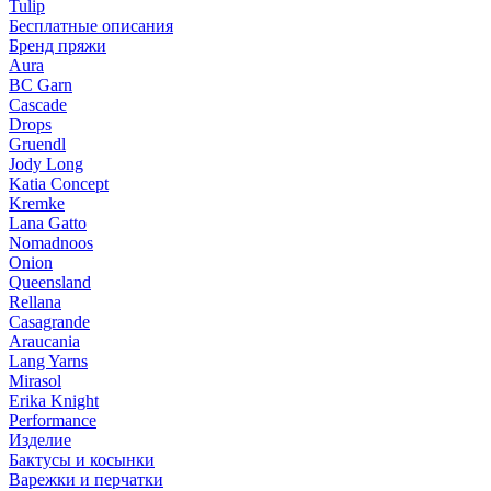
Tulip
Бесплатные описания
Бренд пряжи
Aura
BC Garn
Cascade
Drops
Gruendl
Jody Long
Katia Concept
Kremke
Lana Gatto
Nomadnoos
Onion
Queensland
Rellana
Casagrande
Araucania
Lang Yarns
Mirasol
Erika Knight
Performance
Изделие
Бактусы и косынки
Варежки и перчатки