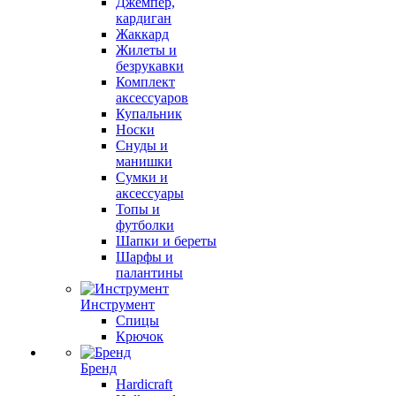
Джемпер,
кардиган
Жаккард
Жилеты и
безрукавки
Комплект
аксессуаров
Купальник
Носки
Снуды и
манишки
Сумки и
аксессуары
Топы и
футболки
Шапки и береты
Шарфы и
палантины
Инструмент
Спицы
Крючок
Бренд
Hardicraft