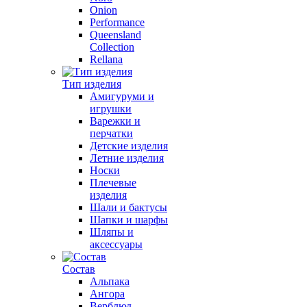
Onion
Performance
Queensland
Collection
Rellana
Тип изделия
Амигуруми и
игрушки
Варежки и
перчатки
Детские изделия
Летние изделия
Носки
Плечевые
изделия
Шали и бактусы
Шапки и шарфы
Шляпы и
аксессуары
Состав
Альпака
Ангора
Верблюд