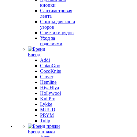
кнопки
Сантиметровая
лента
Спицы для кос и
узоров
Счетчики рядов
Уход за
изделиями
Бренд
Addi
ChiaoGoo
CocoKnits
Clover
Hemline
HiyaHiya
Hollywool
KnitPro
Lykke
MUUD
PRYM
Tulip
Бренд пряжи