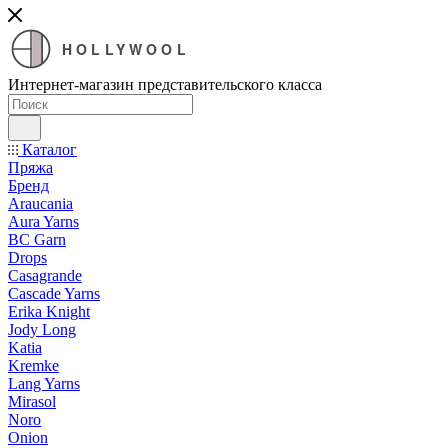
HOLLYWOOL
Интернет-магазин представительского класса
Каталог
Пряжа
Бренд
Araucania
Aura Yarns
BC Garn
Drops
Casagrande
Cascade Yarns
Erika Knight
Jody Long
Katia
Kremke
Lang Yarns
Mirasol
Noro
Onion