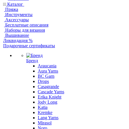
Каталог
Пряжа
Инструменты
Аксессуары
Бесплатные описания
Наборы для вязания
Вышивание
Ликвидация %
Подарочные сертификаты
Бренд
Araucania
Aura Yarns
BC Garn
Drops
Casagrande
Cascade Yarns
Erika Knight
Jody Long
Katia
Kremke
Lang Yarns
Mirasol
Noro