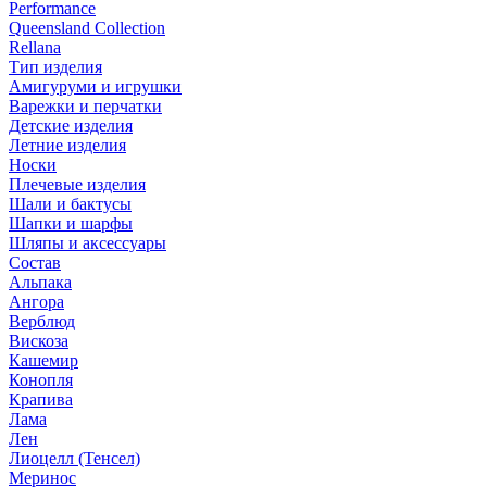
Performance
Queensland Collection
Rellana
Тип изделия
Амигуруми и игрушки
Варежки и перчатки
Детские изделия
Летние изделия
Носки
Плечевые изделия
Шали и бактусы
Шапки и шарфы
Шляпы и аксессуары
Состав
Альпака
Ангора
Верблюд
Вискоза
Кашемир
Конопля
Крапива
Лама
Лен
Лиоцелл (Тенсел)
Меринос