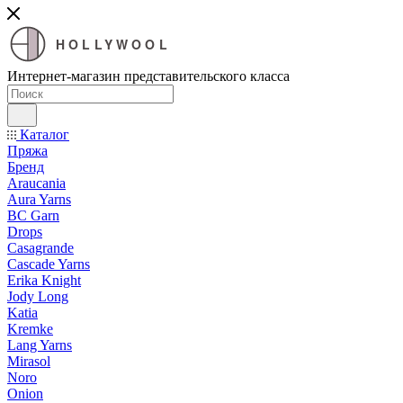
HOLLYWOOL
Интернет-магазин представительского класса
Каталог
Пряжа
Бренд
Araucania
Aura Yarns
BC Garn
Drops
Casagrande
Cascade Yarns
Erika Knight
Jody Long
Katia
Kremke
Lang Yarns
Mirasol
Noro
Onion