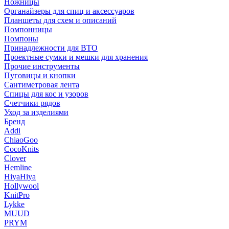
Ножницы
Органайзеры для спиц и аксессуаров
Планшеты для схем и описаний
Помпонницы
Помпоны
Принадлежности для ВТО
Проектные сумки и мешки для хранения
Прочие инструменты
Пуговицы и кнопки
Сантиметровая лента
Спицы для кос и узоров
Счетчики рядов
Уход за изделиями
Бренд
Addi
ChiaoGoo
CocoKnits
Clover
Hemline
HiyaHiya
Hollywool
KnitPro
Lykke
MUUD
PRYM