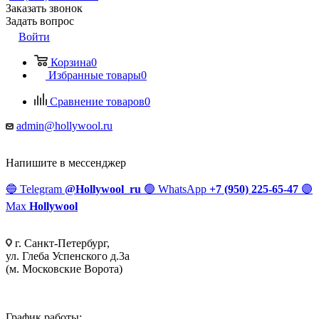
Заказать звонок
Задать вопрос
Войти
Корзина
0
Избранные товары
0
Сравнение товаров
0
admin@hollywool.ru
Напишите в мессенджер
🔵
Telegram
@Hollywool_ru
🟢
WhatsApp
+7 (950) 225-65-47
🟣
Max
Hollywool
г. Санкт-Петербург,
ул. Глеба Успенского д.3а
(м. Московские Ворота)
График работы: