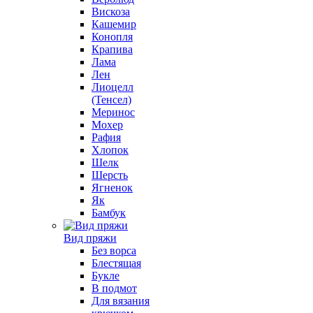
Вискоза
Кашемир
Конопля
Крапива
Лама
Лен
Лиоцелл
(Тенсел)
Меринос
Мохер
Рафия
Хлопок
Шелк
Шерсть
Ягненок
Як
Бамбук
Вид пряжи
Без ворса
Блестящая
Букле
В подмот
Для вязания