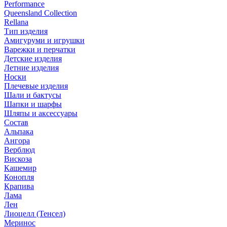
Performance
Queensland Collection
Rellana
Тип изделия
Амигуруми и игрушки
Варежки и перчатки
Детские изделия
Летние изделия
Носки
Плечевые изделия
Шали и бактусы
Шапки и шарфы
Шляпы и аксессуары
Состав
Альпака
Ангора
Верблюд
Вискоза
Кашемир
Конопля
Крапива
Лама
Лен
Лиоцелл (Тенсел)
Меринос