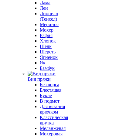
Лама
Лен
Лиоцелл
(Тенсел)
Меринос
Мохер
Рафия
Хлопок
Шелк
Шерсть
Ягненок
Як
Бамбук
Вид пряжи
Без ворса
Блестящая
Букле
В подмот
Для вязания
крючком
Классическая
крутка
Меланжевая
Мохеровая