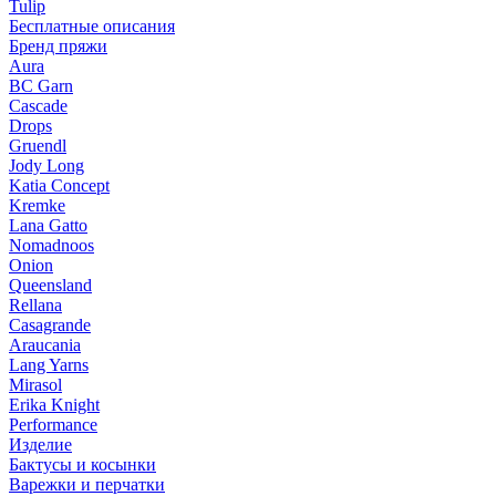
Tulip
Бесплатные описания
Бренд пряжи
Aura
BC Garn
Cascade
Drops
Gruendl
Jody Long
Katia Concept
Kremke
Lana Gatto
Nomadnoos
Onion
Queensland
Rellana
Casagrande
Araucania
Lang Yarns
Mirasol
Erika Knight
Performance
Изделие
Бактусы и косынки
Варежки и перчатки