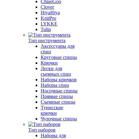
ChiaoGoo
Clover
HiyaHiya
KnitPro
LYKKE
Tulip
Тип инструмента
Аксессуары для
спиц
Круговые спицы
Крючки
Лески для
съемных спиц
Наборы крючков
Наборы спиц
Носочные спицы
Прямые спицы
Съемные спицы
Тунисские
крючки
Чулочные спицы
Тип наборов
Наборы для