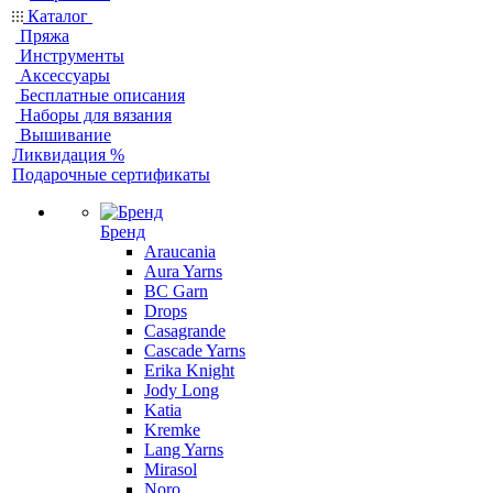
Каталог
Пряжа
Инструменты
Аксессуары
Бесплатные описания
Наборы для вязания
Вышивание
Ликвидация %
Подарочные сертификаты
Бренд
Araucania
Aura Yarns
BC Garn
Drops
Casagrande
Cascade Yarns
Erika Knight
Jody Long
Katia
Kremke
Lang Yarns
Mirasol
Noro