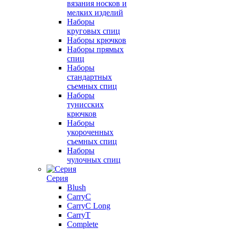
вязания носков и
мелких изделий
Наборы
круговых спиц
Наборы крючков
Наборы прямых
спиц
Наборы
стандартных
съемных спиц
Наборы
тунисских
крючков
Наборы
укороченных
съемных спиц
Наборы
чулочных спиц
Серия
Blush
CarryC
CarryC Long
CarryT
Complete