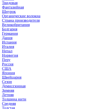
Твидовая
Фантазийная
Шнурок
Органические волокна
Страна производителя
Великобритания
Болгария
Германия
Дания
Испания
Италия
Непал
Норвегия
Перу
Россия
США
Япония
Швейцария
Сезон
Демисезонная
Зимняя
Летняя
Толщина нити
Средняя
Толстая