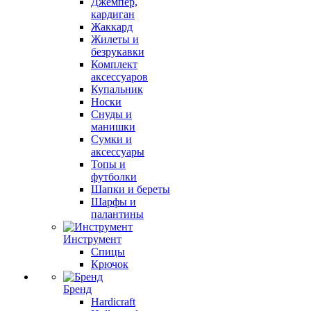
Джемпер,
кардиган
Жаккард
Жилеты и
безрукавки
Комплект
аксессуаров
Купальник
Носки
Снуды и
манишки
Сумки и
аксессуары
Топы и
футболки
Шапки и береты
Шарфы и
палантины
Инструмент
Спицы
Крючок
Бренд
Hardicraft