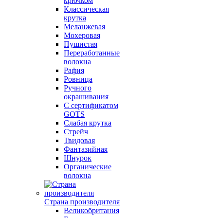
крючком
Классическая
крутка
Меланжевая
Мохеровая
Пушистая
Переработанные
волокна
Рафия
Ровница
Ручного
окрашивания
С сертификатом
GOTS
Слабая крутка
Стрейч
Твидовая
Фантазийная
Шнурок
Органические
волокна
Страна производителя
Великобритания