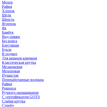
Мохер
Рафия
Хлопок
Шелк
Шерсть
Ягненок
Як
Бамбук
Вид пряжи
Без ворса
Блестящая
Букле
В подмот
Для вязания крючком
Классическая крутка
Меланжевая
Мохеровая
Пушистая
Переработанные волокна
Рафия
Ровница
Ручного окрашивания
С сертификатом GOTS
Слабая крутка
Стрейч