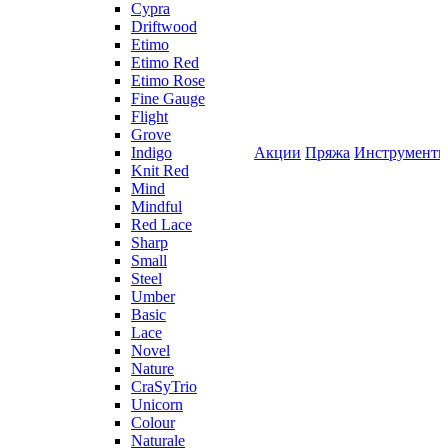
Cypra
Driftwood
Etimo
Etimo Red
Etimo Rose
Fine Gauge
Flight
Grove
Indigo
Акции
Пряжа
Инструмент
Knit Red
Mind
Mindful
Red Lace
Sharp
Small
Steel
Umber
Basic
Lace
Novel
Nature
CraSyTrio
Unicorn
Colour
Naturale