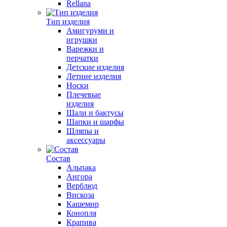
Rellana
Тип изделия
Амигуруми и
игрушки
Варежки и
перчатки
Детские изделия
Летние изделия
Носки
Плечевые
изделия
Шали и бактусы
Шапки и шарфы
Шляпы и
аксессуары
Состав
Альпака
Ангора
Верблюд
Вискоза
Кашемир
Конопля
Крапива