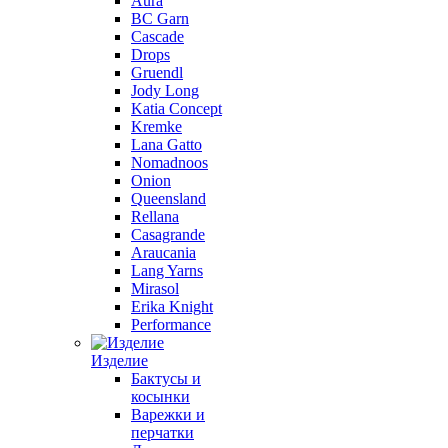
Aura
BC Garn
Cascade
Drops
Gruendl
Jody Long
Katia Concept
Kremke
Lana Gatto
Nomadnoos
Onion
Queensland
Rellana
Casagrande
Araucania
Lang Yarns
Mirasol
Erika Knight
Performance
Изделие
Бактусы и
косынки
Варежки и
перчатки