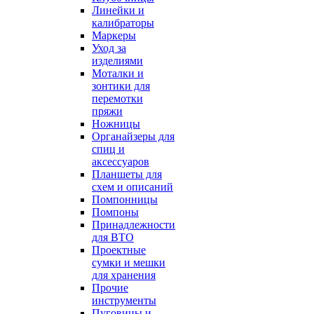
Линейки и
калибраторы
Маркеры
Уход за
изделиями
Моталки и
зонтики для
перемотки
пряжи
Ножницы
Органайзеры для
спиц и
аксессуаров
Планшеты для
схем и описаний
Помпонницы
Помпоны
Принадлежности
для ВТО
Проектные
сумки и мешки
для хранения
Прочие
инструменты
Пуговицы и