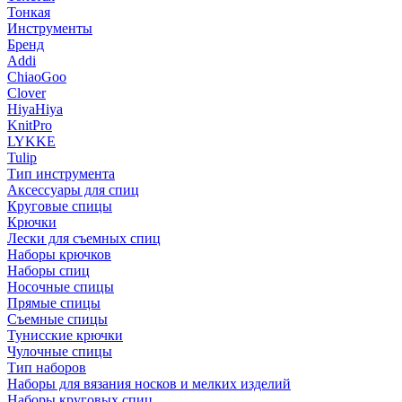
Тонкая
Инструменты
Бренд
Addi
ChiaoGoo
Clover
HiyaHiya
KnitPro
LYKKE
Tulip
Тип инструмента
Аксессуары для спиц
Круговые спицы
Крючки
Лески для съемных спиц
Наборы крючков
Наборы спиц
Носочные спицы
Прямые спицы
Съемные спицы
Тунисские крючки
Чулочные спицы
Тип наборов
Наборы для вязания носков и мелких изделий
Наборы круговых спиц