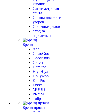
кнопки
Сантиметровая
лента
Спицы для кос и
узоров
Счетчики рядов
Уход за
изделиями
Бренд
Addi
ChiaoGoo
CocoKnits
Clover
Hemline
HiyaHiya
Hollywool
KnitPro
Lykke
MUUD
PRYM
Tulip
Бренд пряжи