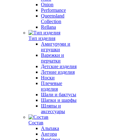
Onion
Performance
Queensland
Collection
Rellana
Тип изделия
Амигуруми и
игрушки
Варежки и
перчатки
Детские изделия
Летние изделия
Носки
Плечевые
изделия
Шали и бактусы
Шапки и шарфы
Шляпы и
аксессуары
Состав
Альпака
Ангора
Верблюд