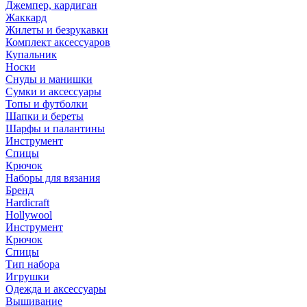
Джемпер, кардиган
Жаккард
Жилеты и безрукавки
Комплект аксессуаров
Купальник
Носки
Снуды и манишки
Сумки и аксессуары
Топы и футболки
Шапки и береты
Шарфы и палантины
Инструмент
Спицы
Крючок
Наборы для вязания
Бренд
Hardicraft
Hollywool
Инструмент
Крючок
Спицы
Тип набора
Игрушки
Одежда и аксессуары
Вышивание