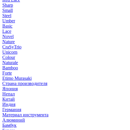
Sharp
Small
Steel
Umber
Basic
Lace
Novel
Nature
CraSyTrio
Unicorn
Colour
Naturale
Bamboo
Forte
Etimo Murasaki
Страна производителя
Япония
Непал
Китай
Индия
Германия
Материал инструмента
Алюминий
Бамбук