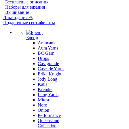
Бесплатные описания
Наборы для вязания
Вышивание
Ликвидация %
Подарочные сертификаты
Бренд
Araucania
Aura Yarns
BC Garn
Drops
Casagrande
Cascade Yarns
Erika Knight
Jody Long
Katia
Kremke
Lang Yarns
Mirasol
Noro
Onion
Performance
Queensland
Collection