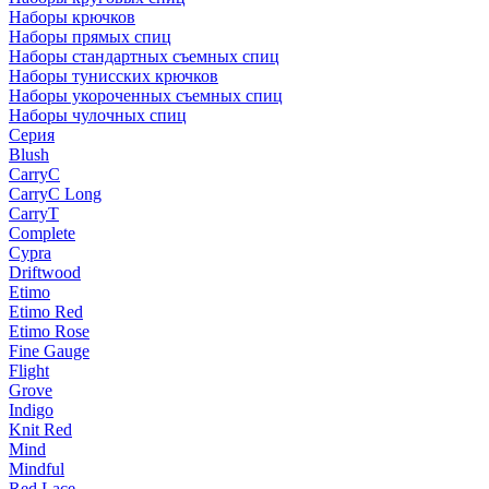
Наборы крючков
Наборы прямых спиц
Наборы стандартных съемных спиц
Наборы тунисских крючков
Наборы укороченных съемных спиц
Наборы чулочных спиц
Серия
Blush
CarryC
CarryC Long
CarryT
Complete
Cypra
Driftwood
Etimo
Etimo Red
Etimo Rose
Fine Gauge
Flight
Grove
Indigo
Knit Red
Mind
Mindful
Red Lace