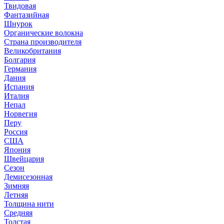
Твидовая
Фантазийная
Шнурок
Органические волокна
Страна производителя
Великобритания
Болгария
Германия
Дания
Испания
Италия
Непал
Норвегия
Перу
Россия
США
Япония
Швейцария
Сезон
Демисезонная
Зимняя
Летняя
Толщина нити
Средняя
Толстая