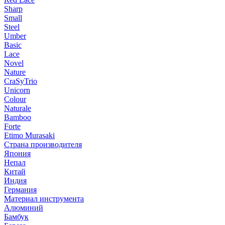
Sharp
Small
Steel
Umber
Basic
Lace
Novel
Nature
CraSyTrio
Unicorn
Colour
Naturale
Bamboo
Forte
Etimo Murasaki
Страна производителя
Япония
Непал
Китай
Индия
Германия
Материал инструмента
Алюминий
Бамбук