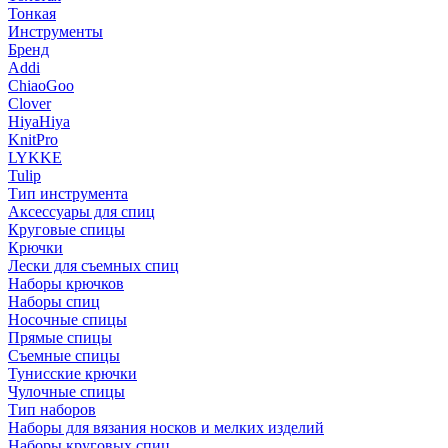
Тонкая
Инструменты
Бренд
Addi
ChiaoGoo
Clover
HiyaHiya
KnitPro
LYKKE
Tulip
Тип инструмента
Аксессуары для спиц
Круговые спицы
Крючки
Лески для съемных спиц
Наборы крючков
Наборы спиц
Носочные спицы
Прямые спицы
Съемные спицы
Тунисские крючки
Чулочные спицы
Тип наборов
Наборы для вязания носков и мелких изделий
Наборы круговых спиц