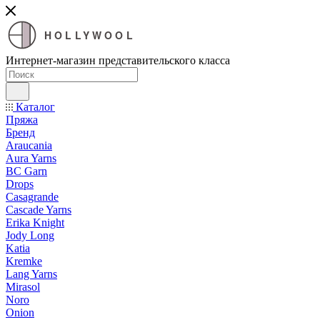
HOLLYWOOL
Интернет-магазин представительского класса
Каталог
Пряжа
Бренд
Araucania
Aura Yarns
BC Garn
Drops
Casagrande
Cascade Yarns
Erika Knight
Jody Long
Katia
Kremke
Lang Yarns
Mirasol
Noro
Onion