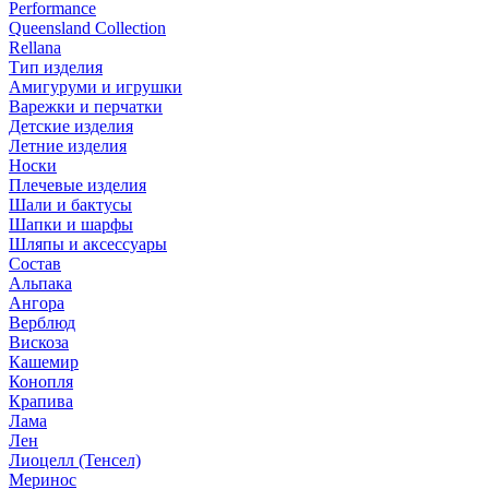
Performance
Queensland Collection
Rellana
Тип изделия
Амигуруми и игрушки
Варежки и перчатки
Детские изделия
Летние изделия
Носки
Плечевые изделия
Шали и бактусы
Шапки и шарфы
Шляпы и аксессуары
Состав
Альпака
Ангора
Верблюд
Вискоза
Кашемир
Конопля
Крапива
Лама
Лен
Лиоцелл (Тенсел)
Меринос