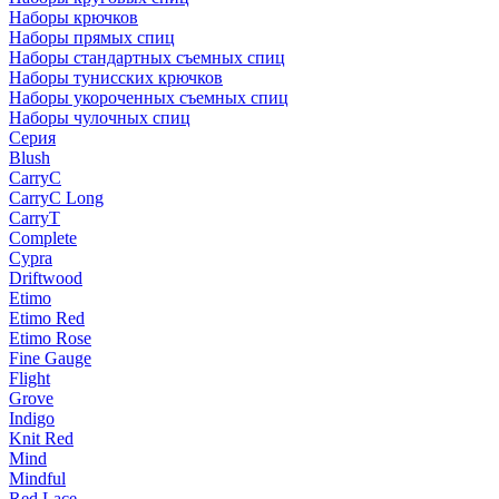
Наборы крючков
Наборы прямых спиц
Наборы стандартных съемных спиц
Наборы тунисских крючков
Наборы укороченных съемных спиц
Наборы чулочных спиц
Серия
Blush
CarryC
CarryC Long
CarryT
Complete
Cypra
Driftwood
Etimo
Etimo Red
Etimo Rose
Fine Gauge
Flight
Grove
Indigo
Knit Red
Mind
Mindful
Red Lace