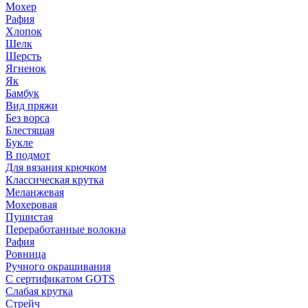
Мохер
Рафия
Хлопок
Шелк
Шерсть
Ягненок
Як
Бамбук
Вид пряжи
Без ворса
Блестящая
Букле
В подмот
Для вязания крючком
Классическая крутка
Меланжевая
Мохеровая
Пушистая
Переработанные волокна
Рафия
Ровница
Ручного окрашивания
С сертификатом GOTS
Слабая крутка
Стрейч