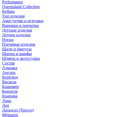
Performance
Queensland Collection
Rellana
Тип изделия
Амигуруми и игрушки
Варежки и перчатки
Детские изделия
Летние изделия
Носки
Плечевые изделия
Шали и бактусы
Шапки и шарфы
Шляпы и аксессуары
Состав
Альпака
Ангора
Верблюд
Вискоза
Кашемир
Конопля
Крапива
Лама
Лен
Лиоцелл (Тенсел)
Меринос