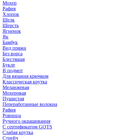
Мохер
Рафия
Хлопок
Шелк
Шерсть
Ягненок
Як
Бамбук
Вид пряжи
Без ворса
Блестящая
Букле
В подмот
Для вязания крючком
Классическая крутка
Меланжевая
Мохеровая
Пушистая
Переработанные волокна
Рафия
Ровница
Ручного окрашивания
С сертификатом GOTS
Слабая крутка
Стрейч