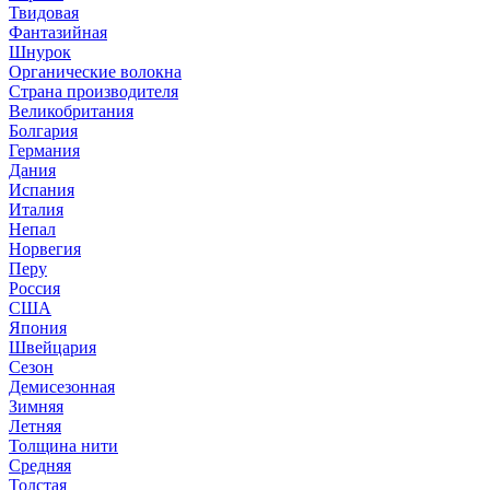
Твидовая
Фантазийная
Шнурок
Органические волокна
Страна производителя
Великобритания
Болгария
Германия
Дания
Испания
Италия
Непал
Норвегия
Перу
Россия
США
Япония
Швейцария
Сезон
Демисезонная
Зимняя
Летняя
Толщина нити
Средняя
Толстая