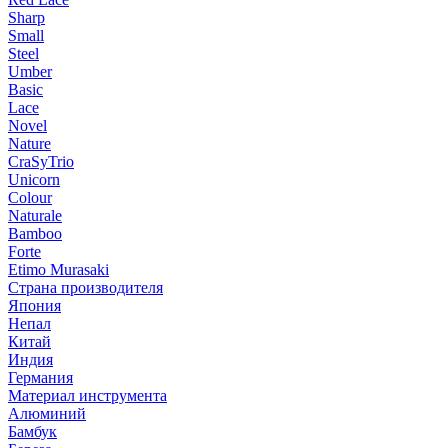
Sharp
Small
Steel
Umber
Basic
Lace
Novel
Nature
CraSyTrio
Unicorn
Colour
Naturale
Bamboo
Forte
Etimo Murasaki
Страна производителя
Япония
Непал
Китай
Индия
Германия
Материал инструмента
Алюминий
Бамбук