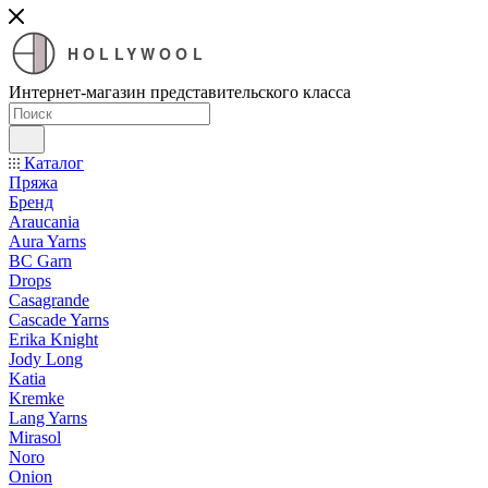
HOLLYWOOL
Интернет-магазин представительского класса
Каталог
Пряжа
Бренд
Araucania
Aura Yarns
BC Garn
Drops
Casagrande
Cascade Yarns
Erika Knight
Jody Long
Katia
Kremke
Lang Yarns
Mirasol
Noro
Onion