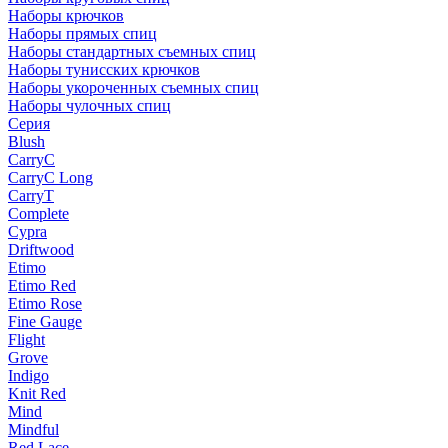
Наборы крючков
Наборы прямых спиц
Наборы стандартных съемных спиц
Наборы тунисских крючков
Наборы укороченных съемных спиц
Наборы чулочных спиц
Серия
Blush
CarryC
CarryC Long
CarryT
Complete
Cypra
Driftwood
Etimo
Etimo Red
Etimo Rose
Fine Gauge
Flight
Grove
Indigo
Knit Red
Mind
Mindful
Red Lace