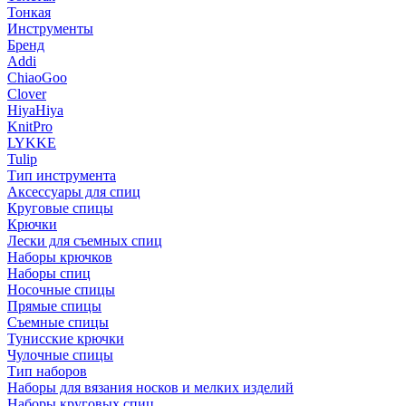
Тонкая
Инструменты
Бренд
Addi
ChiaoGoo
Clover
HiyaHiya
KnitPro
LYKKE
Tulip
Тип инструмента
Аксессуары для спиц
Круговые спицы
Крючки
Лески для съемных спиц
Наборы крючков
Наборы спиц
Носочные спицы
Прямые спицы
Съемные спицы
Тунисские крючки
Чулочные спицы
Тип наборов
Наборы для вязания носков и мелких изделий
Наборы круговых спиц