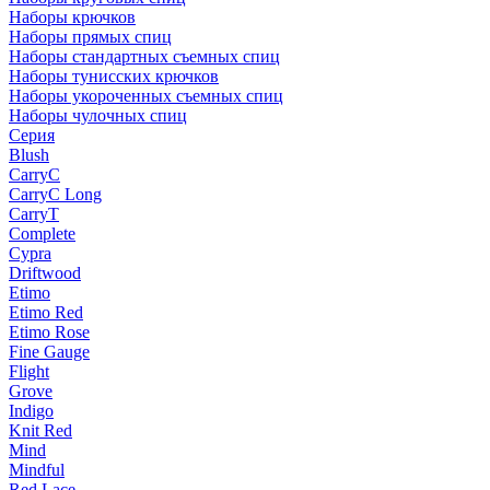
Наборы крючков
Наборы прямых спиц
Наборы стандартных съемных спиц
Наборы тунисских крючков
Наборы укороченных съемных спиц
Наборы чулочных спиц
Серия
Blush
CarryC
CarryC Long
CarryT
Complete
Cypra
Driftwood
Etimo
Etimo Red
Etimo Rose
Fine Gauge
Flight
Grove
Indigo
Knit Red
Mind
Mindful
Red Lace