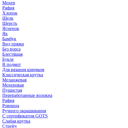
Мохер
Рафия
Хлопок
Шелк
Шерсть
Ягненок
Як
Бамбук
Вид пряжи
Без ворса
Блестящая
Букле
В подмот
Для вязания крючком
Классическая крутка
Меланжевая
Мохеровая
Пушистая
Переработанные волокна
Рафия
Ровница
Ручного окрашивания
С сертификатом GOTS
Слабая крутка
Стрейч