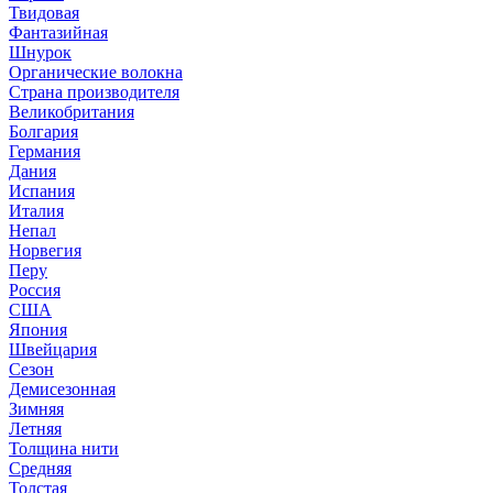
Твидовая
Фантазийная
Шнурок
Органические волокна
Страна производителя
Великобритания
Болгария
Германия
Дания
Испания
Италия
Непал
Норвегия
Перу
Россия
США
Япония
Швейцария
Сезон
Демисезонная
Зимняя
Летняя
Толщина нити
Средняя
Толстая