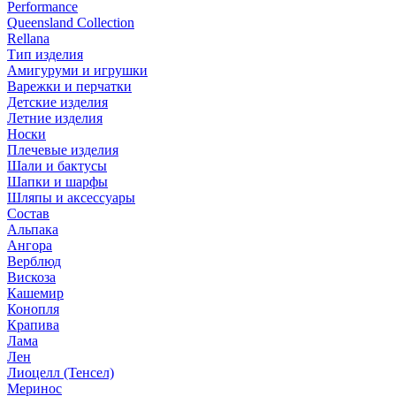
Performance
Queensland Collection
Rellana
Тип изделия
Амигуруми и игрушки
Варежки и перчатки
Детские изделия
Летние изделия
Носки
Плечевые изделия
Шали и бактусы
Шапки и шарфы
Шляпы и аксессуары
Состав
Альпака
Ангора
Верблюд
Вискоза
Кашемир
Конопля
Крапива
Лама
Лен
Лиоцелл (Тенсел)
Меринос