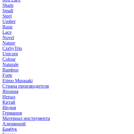
Sharp
Small
Steel
Umber
Basic
Lace
Novel
Nature
CraSyTrio
Unicorn
Colour
Naturale
Bamboo
Forte
Etimo Murasaki
Страна производителя
Япония
Непал
Китай
Индия
Германия
Материал инструмента
Алюминий
Бамбук