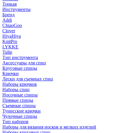
Тонкая
Инструменты
Бренд
Addi
ChiaoGoo
Clover
HiyaHiya
KnitPro
LYKKE
Tulip
Тип инструмента
Аксессуары для спиц
Круговые спицы
Крючки
Лески для съемных спиц
Наборы крючков
Наборы спиц
Носочные спицы
Прямые спицы
Съемные спицы
Тунисские крючки
Чулочные спицы
Тип наборов
Наборы для вязания носков и мелких изделий
Наборы круговых спиц