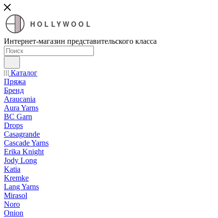
HOLLYWOOL
Интернет-магазин представительского класса
Каталог
Пряжа
Бренд
Araucania
Aura Yarns
BC Garn
Drops
Casagrande
Cascade Yarns
Erika Knight
Jody Long
Katia
Kremke
Lang Yarns
Mirasol
Noro
Onion