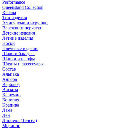
Performance
Queensland Collection
Rellana
Тип изделия
Амигуруми и игрушки
Варежки и перчатки
Детские изделия
Летние изделия
Носки
Плечевые изделия
Шали и бактусы
Шапки и шарфы
Шляпы и аксессуары
Состав
Альпака
Ангора
Верблюд
Вискоза
Кашемир
Конопля
Крапива
Лама
Лен
Лиоцелл (Тенсел)
Меринос