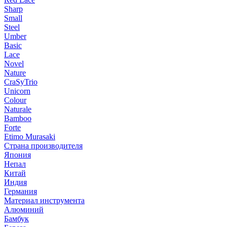
Sharp
Small
Steel
Umber
Basic
Lace
Novel
Nature
CraSyTrio
Unicorn
Colour
Naturale
Bamboo
Forte
Etimo Murasaki
Страна производителя
Япония
Непал
Китай
Индия
Германия
Материал инструмента
Алюминий
Бамбук