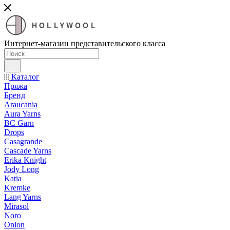
HOLLYWOOL
Интернет-магазин представительского класса
Каталог
Пряжа
Бренд
Araucania
Aura Yarns
BC Garn
Drops
Casagrande
Cascade Yarns
Erika Knight
Jody Long
Katia
Kremke
Lang Yarns
Mirasol
Noro
Onion