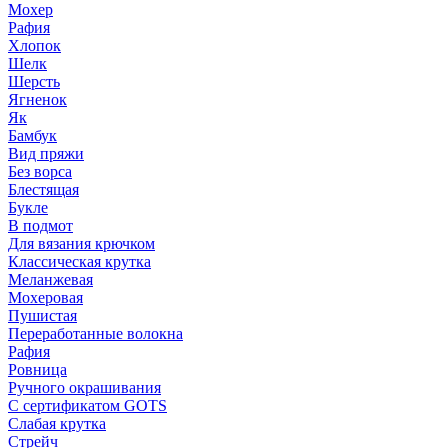
Мохер
Рафия
Хлопок
Шелк
Шерсть
Ягненок
Як
Бамбук
Вид пряжи
Без ворса
Блестящая
Букле
В подмот
Для вязания крючком
Классическая крутка
Меланжевая
Мохеровая
Пушистая
Переработанные волокна
Рафия
Ровница
Ручного окрашивания
С сертификатом GOTS
Слабая крутка
Стрейч