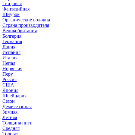
Твидовая
Фантазийная
Шнурок
Органические волокна
Страна производителя
Великобритания
Болгария
Германия
Дания
Испания
Италия
Непал
Норвегия
Перу
Россия
США
Япония
Швейцария
Сезон
Демисезонная
Зимняя
Летняя
Толщина нити
Средняя
Толстая