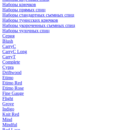
Наборы крючков
Наборы прямых спиц
Наборы стандартных съемных спиц
Наборы тунисских крючков
Наборы укороченных съемных спиц
Наборы чулочных спиц
Серия
Blush
CarryC
CarryC Long
CarryT
Complete
Cypra
Driftwood
Etimo
Etimo Red
Etimo Rose
Fine Gauge
Flight
Grove
Indigo
Knit Red
Mind
Mindful
Red Lace