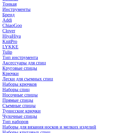
Тонкая
Инструменты
Бренд
Addi
ChiaoGoo
Clover
HiyaHiya
KnitPro
LYKKE
Tulip
Тип инструмента
Аксессуары для спиц
Круговые спицы
Крючки
Лески для съемных спиц
Наборы крючков
Наборы спиц
Носочные спицы
Прямые спицы
Съемные спицы
Тунисские крючки
Чулочные спицы
Тип наборов
Наборы для вязания носков и мелких изделий
Наборы круговых спиц