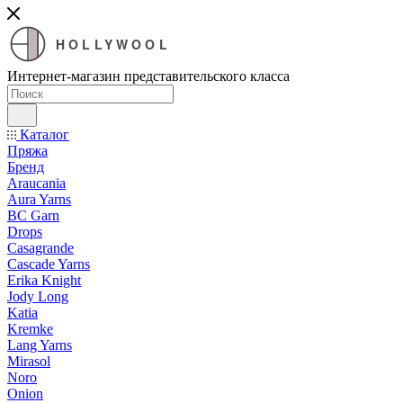
HOLLYWOOL
Интернет-магазин представительского класса
Каталог
Пряжа
Бренд
Araucania
Aura Yarns
BC Garn
Drops
Casagrande
Cascade Yarns
Erika Knight
Jody Long
Katia
Kremke
Lang Yarns
Mirasol
Noro
Onion