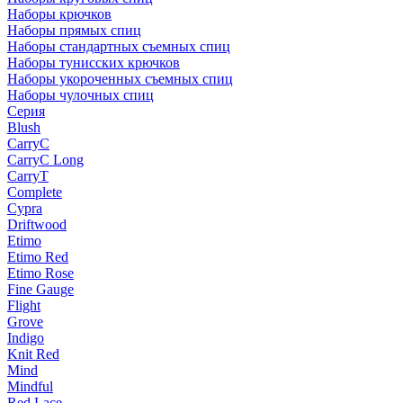
Наборы крючков
Наборы прямых спиц
Наборы стандартных съемных спиц
Наборы тунисских крючков
Наборы укороченных съемных спиц
Наборы чулочных спиц
Серия
Blush
CarryC
CarryC Long
CarryT
Complete
Cypra
Driftwood
Etimo
Etimo Red
Etimo Rose
Fine Gauge
Flight
Grove
Indigo
Knit Red
Mind
Mindful
Red Lace