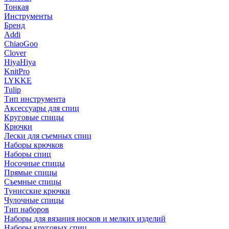
Тонкая
Инструменты
Бренд
Addi
ChiaoGoo
Clover
HiyaHiya
KnitPro
LYKKE
Tulip
Тип инструмента
Аксессуары для спиц
Круговые спицы
Крючки
Лески для съемных спиц
Наборы крючков
Наборы спиц
Носочные спицы
Прямые спицы
Съемные спицы
Тунисские крючки
Чулочные спицы
Тип наборов
Наборы для вязания носков и мелких изделий
Наборы круговых спиц