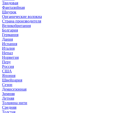
Твидовая
Фантазийная
Шнурок
Органические волокна
Страна производителя
Великобритания
Болгария
Германия
Дания
Испания
Италия
Непал
Норвегия
Перу
Россия
США
Япония
Швейцария
Сезон
Демисезонная
Зимняя
Летняя
Толщина нити
Средняя
Толстая