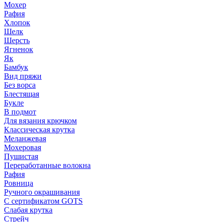
Мохер
Рафия
Хлопок
Шелк
Шерсть
Ягненок
Як
Бамбук
Вид пряжи
Без ворса
Блестящая
Букле
В подмот
Для вязания крючком
Классическая крутка
Меланжевая
Мохеровая
Пушистая
Переработанные волокна
Рафия
Ровница
Ручного окрашивания
С сертификатом GOTS
Слабая крутка
Стрейч