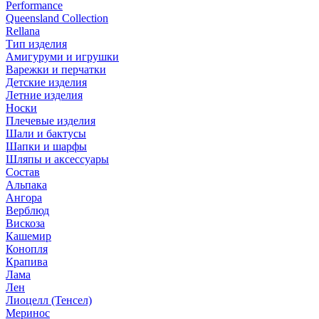
Performance
Queensland Collection
Rellana
Тип изделия
Амигуруми и игрушки
Варежки и перчатки
Детские изделия
Летние изделия
Носки
Плечевые изделия
Шали и бактусы
Шапки и шарфы
Шляпы и аксессуары
Состав
Альпака
Ангора
Верблюд
Вискоза
Кашемир
Конопля
Крапива
Лама
Лен
Лиоцелл (Тенсел)
Меринос