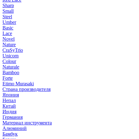
Sharp
Small
Steel
Umber
Basic
Lace
Novel
Nature
CraSyTrio
Unicorn
Colour
Naturale
Bamboo
Forte
Etimo Murasaki
Страна производителя
Япония
Непал
Китай
Индия
Германия
Материал инструмента
Алюминий
Бамбук