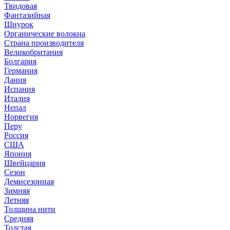
Твидовая
Фантазийная
Шнурок
Органические волокна
Страна производителя
Великобритания
Болгария
Германия
Дания
Испания
Италия
Непал
Норвегия
Перу
Россия
США
Япония
Швейцария
Сезон
Демисезонная
Зимняя
Летняя
Толщина нити
Средняя
Толстая