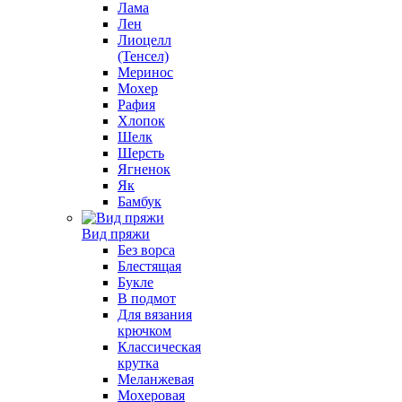
Лама
Лен
Лиоцелл
(Тенсел)
Меринос
Мохер
Рафия
Хлопок
Шелк
Шерсть
Ягненок
Як
Бамбук
Вид пряжи
Без ворса
Блестящая
Букле
В подмот
Для вязания
крючком
Классическая
крутка
Меланжевая
Мохеровая