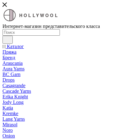
HOLLYWOOL
Интернет-магазин представительского класса
Каталог
Пряжа
Бренд
Araucania
Aura Yarns
BC Garn
Drops
Casagrande
Cascade Yarns
Erika Knight
Jody Long
Katia
Kremke
Lang Yarns
Mirasol
Noro
Onion