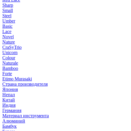
Sharp
Small
Steel
Umber
Basic
Lace
Novel
Nature
CraSyTrio
Unicorn
Colour
Naturale
Bamboo
Forte
Etimo Murasaki
Страна производителя
Япония
Непал
Китай
Индия
Германия
Материал инструмента
Алюминий
Бамбук