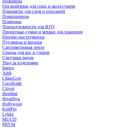
Ножницы
Органайзеры для спиц и аксессуаров
Планшеты для схем и описаний
Помпонницы
Помпоны
Принадлежности для ВТО
Проектные сумки и мешки для хранения
Прочие инструменты
Пуговицы и кнопки
Сантиметровая лента
Спицы для кос и узоров
Счетчики рядов
Уход за изделиями
Бренд
Addi
ChiaoGoo
CocoKnits
Clover
Hemline
HiyaHiya
Hollywool
KnitPro
Lykke
MUUD
PRYM