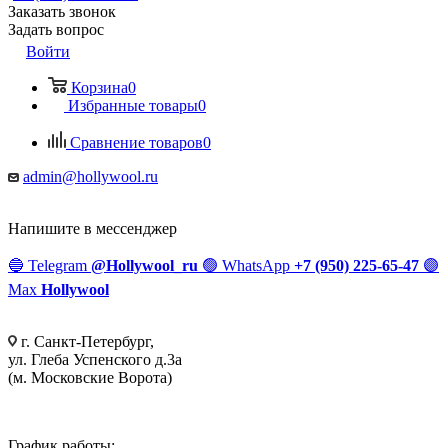
Заказать звонок
Задать вопрос
Войти
Корзина
0
Избранные товары
0
Сравнение товаров
0
admin@hollywool.ru
Напишите в мессенджер
🔵
Telegram
@Hollywool_ru
🟢
WhatsApp
+7 (950) 225-65-47
🟣
Max
Hollywool
г. Санкт-Петербург,
ул. Глеба Успенского д.3а
(м. Московские Ворота)
График работы: