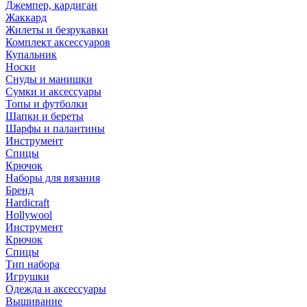
Джемпер, кардиган
Жаккард
Жилеты и безрукавки
Комплект аксессуаров
Купальник
Носки
Снуды и манишки
Сумки и аксессуары
Топы и футболки
Шапки и береты
Шарфы и палантины
Инструмент
Спицы
Крючок
Наборы для вязания
Бренд
Hardicraft
Hollywool
Инструмент
Крючок
Спицы
Тип набора
Игрушки
Одежда и аксессуары
Вышивание