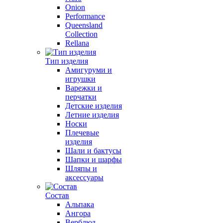
Onion
Performance
Queensland
Collection
Rellana
Тип изделия
Амигуруми и
игрушки
Варежки и
перчатки
Детские изделия
Летние изделия
Носки
Плечевые
изделия
Шали и бактусы
Шапки и шарфы
Шляпы и
аксессуары
Состав
Альпака
Ангора
Верблюд