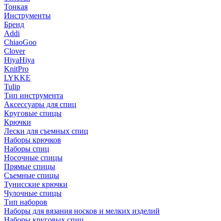
Тонкая
Инструменты
Бренд
Addi
ChiaoGoo
Clover
HiyaHiya
KnitPro
LYKKE
Tulip
Тип инструмента
Аксессуары для спиц
Круговые спицы
Крючки
Лески для съемных спиц
Наборы крючков
Наборы спиц
Носочные спицы
Прямые спицы
Съемные спицы
Тунисские крючки
Чулочные спицы
Тип наборов
Наборы для вязания носков и мелких изделий
Наборы круговых спиц