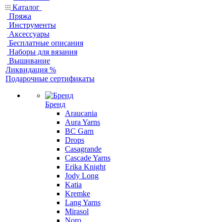
Каталог
Пряжа
Инструменты
Аксессуары
Бесплатные описания
Наборы для вязания
Вышивание
Ликвидация %
Подарочные сертификаты
Бренд
Araucania
Aura Yarns
BC Garn
Drops
Casagrande
Cascade Yarns
Erika Knight
Jody Long
Katia
Kremke
Lang Yarns
Mirasol
Noro