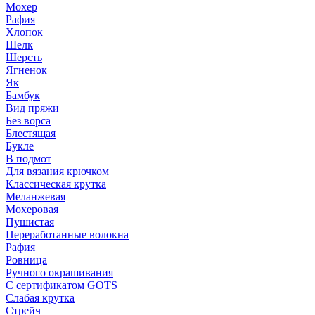
Мохер
Рафия
Хлопок
Шелк
Шерсть
Ягненок
Як
Бамбук
Вид пряжи
Без ворса
Блестящая
Букле
В подмот
Для вязания крючком
Классическая крутка
Меланжевая
Мохеровая
Пушистая
Переработанные волокна
Рафия
Ровница
Ручного окрашивания
С сертификатом GOTS
Слабая крутка
Стрейч