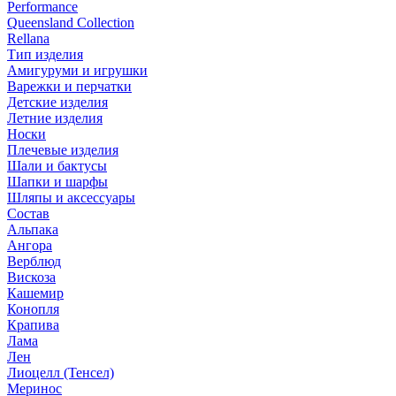
Performance
Queensland Collection
Rellana
Тип изделия
Амигуруми и игрушки
Варежки и перчатки
Детские изделия
Летние изделия
Носки
Плечевые изделия
Шали и бактусы
Шапки и шарфы
Шляпы и аксессуары
Состав
Альпака
Ангора
Верблюд
Вискоза
Кашемир
Конопля
Крапива
Лама
Лен
Лиоцелл (Тенсел)
Меринос