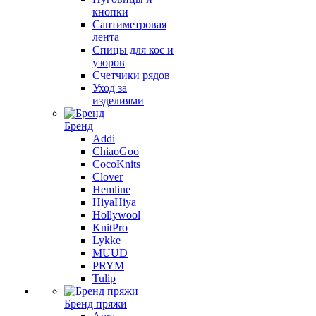
кнопки
Сантиметровая
лента
Спицы для кос и
узоров
Счетчики рядов
Уход за
изделиями
Бренд
Addi
ChiaoGoo
CocoKnits
Clover
Hemline
HiyaHiya
Hollywool
KnitPro
Lykke
MUUD
PRYM
Tulip
Бренд пряжи