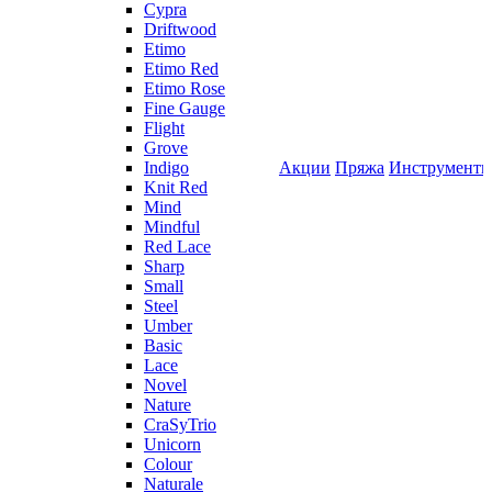
Cypra
Driftwood
Etimo
Etimo Red
Etimo Rose
Fine Gauge
Flight
Grove
Indigo
Акции
Пряжа
Инструмент
Knit Red
Mind
Mindful
Red Lace
Sharp
Small
Steel
Umber
Basic
Lace
Novel
Nature
CraSyTrio
Unicorn
Colour
Naturale