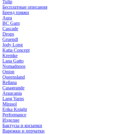
Tulip
Бесплатные описания
Бренд пряжи
Aura
BC Garn
Cascade
Drops
Gruendl
Jody Long
Katia Concept
Kremke
Lana Gatto
Nomadnoos
Onion
Queensland
Rellana
Casagrande
Araucania
Lang Yarns
Mirasol
Erika Knight
Performance
Изделие
Бактусы и косынки
Варежки и перчатки