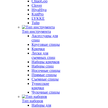
ChiaoGoo
Clover
HiyaHiya
KnitPro
LYKKE
Tulip
Тип инструмента
Аксессуары для
спиц
Круговые спицы
Крючки
Лески для
съемных спиц
Наборы крючков
Наборы спиц
Носочные спицы
Прямые спицы
Съемные спицы
Тунисские
крючки
Чулочные спицы
Тип наборов
Наборы для