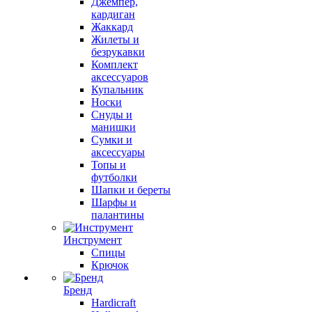
Джемпер,
кардиган
Жаккард
Жилеты и
безрукавки
Комплект
аксессуаров
Купальник
Носки
Снуды и
манишки
Сумки и
аксессуары
Топы и
футболки
Шапки и береты
Шарфы и
палантины
Инструмент
Спицы
Крючок
Бренд
Hardicraft