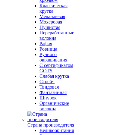
крючком
Классическая
крутка
Меланжевая
Мохеровая
Пушистая
Переработанные
волокна
Рафия
Ровница
Ручного
окрашивания
С сертификатом
GOTS
Слабая крутка
Стрейч
Твидовая
Фантазийная
Шнурок
Органические
волокна
Страна производителя
Великобритания