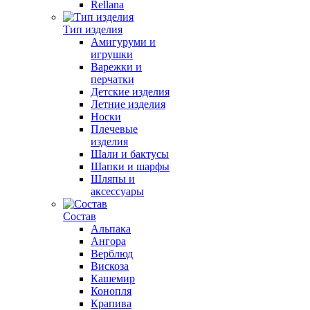
Rellana
Тип изделия
Амигуруми и
игрушки
Варежки и
перчатки
Детские изделия
Летние изделия
Носки
Плечевые
изделия
Шали и бактусы
Шапки и шарфы
Шляпы и
аксессуары
Состав
Альпака
Ангора
Верблюд
Вискоза
Кашемир
Конопля
Крапива