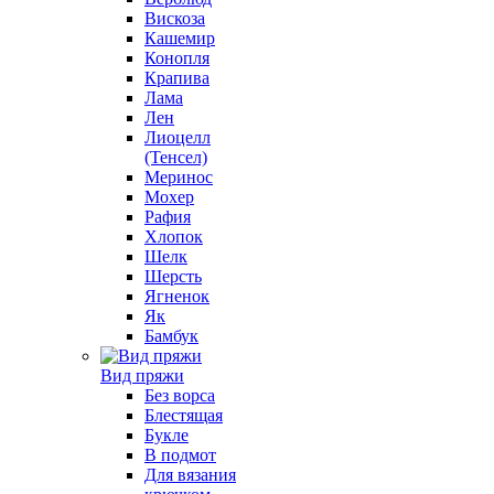
Вискоза
Кашемир
Конопля
Крапива
Лама
Лен
Лиоцелл
(Тенсел)
Меринос
Мохер
Рафия
Хлопок
Шелк
Шерсть
Ягненок
Як
Бамбук
Вид пряжи
Без ворса
Блестящая
Букле
В подмот
Для вязания