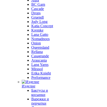
Aura
BC Garn
Cascade
Drops
Gruendl
Jody Long
Katia Concept
Kremke
Lana Gatto
Nomadnoos
Onion
Queensland
Rellana
Casagrande
Araucania
Lang Yarns
Mirasol
Erika Knight
Performance
Изделие
Бактусы и
косынки
Варежки и
перчатки