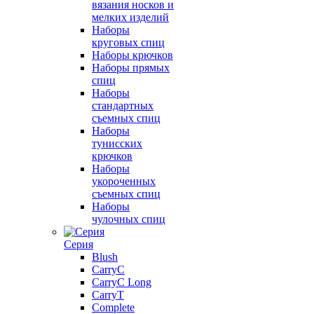
вязания носков и
мелких изделий
Наборы
круговых спиц
Наборы крючков
Наборы прямых
спиц
Наборы
стандартных
съемных спиц
Наборы
тунисских
крючков
Наборы
укороченных
съемных спиц
Наборы
чулочных спиц
Серия
Blush
CarryC
CarryC Long
CarryT
Complete