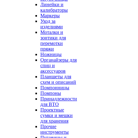
Линейки и
калибраторы
Маркеры
Уход за
изделиями
Моталки и
зонтики для
перемотки
пряжи
Ножницы
Органайзеры для
спиц и
аксессуаров
Планшеты для
схем и описаний
Помпонницы
Помпоны
Принадлежности
для ВТО
Проектные
сумки и мешки
для хранения
Прочие
инструменты
Пуговицы и