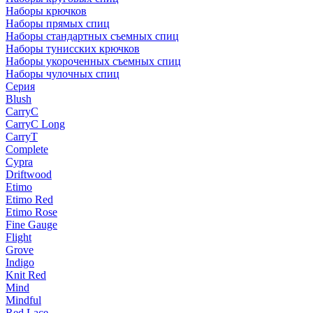
Наборы крючков
Наборы прямых спиц
Наборы стандартных съемных спиц
Наборы тунисских крючков
Наборы укороченных съемных спиц
Наборы чулочных спиц
Серия
Blush
CarryC
CarryC Long
CarryT
Complete
Cypra
Driftwood
Etimo
Etimo Red
Etimo Rose
Fine Gauge
Flight
Grove
Indigo
Knit Red
Mind
Mindful
Red Lace