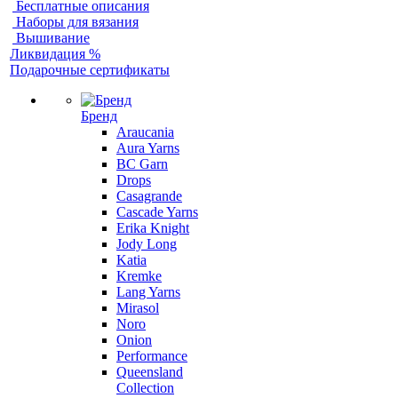
Бесплатные описания
Наборы для вязания
Вышивание
Ликвидация %
Подарочные сертификаты
Бренд
Araucania
Aura Yarns
BC Garn
Drops
Casagrande
Cascade Yarns
Erika Knight
Jody Long
Katia
Kremke
Lang Yarns
Mirasol
Noro
Onion
Performance
Queensland
Collection