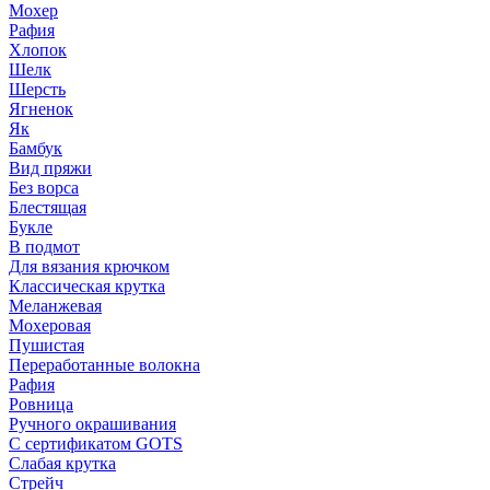
Мохер
Рафия
Хлопок
Шелк
Шерсть
Ягненок
Як
Бамбук
Вид пряжи
Без ворса
Блестящая
Букле
В подмот
Для вязания крючком
Классическая крутка
Меланжевая
Мохеровая
Пушистая
Переработанные волокна
Рафия
Ровница
Ручного окрашивания
С сертификатом GOTS
Слабая крутка
Стрейч