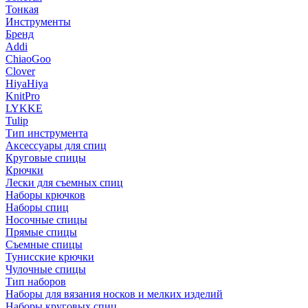
Тонкая
Инструменты
Бренд
Addi
ChiaoGoo
Clover
HiyaHiya
KnitPro
LYKKE
Tulip
Тип инструмента
Аксессуары для спиц
Круговые спицы
Крючки
Лески для съемных спиц
Наборы крючков
Наборы спиц
Носочные спицы
Прямые спицы
Съемные спицы
Тунисские крючки
Чулочные спицы
Тип наборов
Наборы для вязания носков и мелких изделий
Наборы круговых спиц