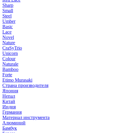
Sharp
Small
Steel
Umber
Basic
Lace
Novel
Nature
CraSyTrio
Unicorn
Colour
Naturale
Bamboo
Forte
Etimo Murasaki
Страна производителя
Япония
Непал
Китай
Индия
Германия
Материал инструмента
Алюминий
Бамбук