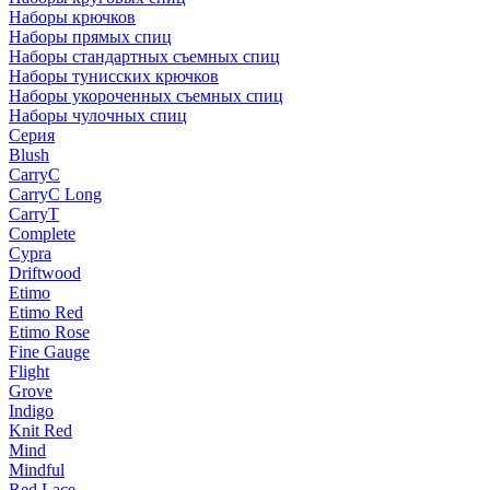
Наборы крючков
Наборы прямых спиц
Наборы стандартных съемных спиц
Наборы тунисских крючков
Наборы укороченных съемных спиц
Наборы чулочных спиц
Серия
Blush
CarryC
CarryC Long
CarryT
Complete
Cypra
Driftwood
Etimo
Etimo Red
Etimo Rose
Fine Gauge
Flight
Grove
Indigo
Knit Red
Mind
Mindful
Red Lace