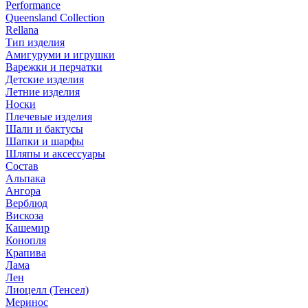
Performance
Queensland Collection
Rellana
Тип изделия
Амигуруми и игрушки
Варежки и перчатки
Детские изделия
Летние изделия
Носки
Плечевые изделия
Шали и бактусы
Шапки и шарфы
Шляпы и аксессуары
Состав
Альпака
Ангора
Верблюд
Вискоза
Кашемир
Конопля
Крапива
Лама
Лен
Лиоцелл (Тенсел)
Меринос