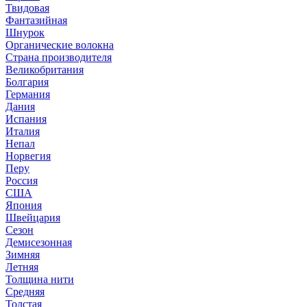
Твидовая
Фантазийная
Шнурок
Органические волокна
Страна производителя
Великобритания
Болгария
Германия
Дания
Испания
Италия
Непал
Норвегия
Перу
Россия
США
Япония
Швейцария
Сезон
Демисезонная
Зимняя
Летняя
Толщина нити
Средняя
Толстая