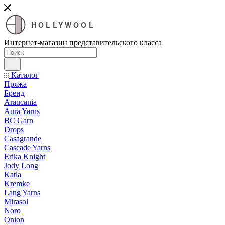
HOLLYWOOL
Интернет-магазин представительского класса
Каталог
Пряжа
Бренд
Araucania
Aura Yarns
BC Garn
Drops
Casagrande
Cascade Yarns
Erika Knight
Jody Long
Katia
Kremke
Lang Yarns
Mirasol
Noro
Onion