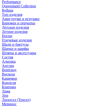
Performance
Queensland Collection
Rellana
Тип изделия
Амигуруми и игрушки
Варежки и перчатки
Детские изделия
Летние изделия
Носки
Плечевые изделия
Шали и бактусы
Шапки и шарфы
Шляпы и аксессуары
Состав
Альпака
Ангора
Верблюд
Вискоза
Кашемир
Конопля
Крапива
Лама
Лен
Лиоцелл (Тенсел)
Меринос