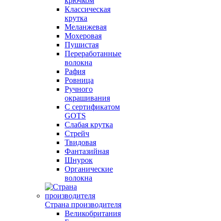
крючком
Классическая
крутка
Меланжевая
Мохеровая
Пушистая
Переработанные
волокна
Рафия
Ровница
Ручного
окрашивания
С сертификатом
GOTS
Слабая крутка
Стрейч
Твидовая
Фантазийная
Шнурок
Органические
волокна
Страна производителя
Великобритания