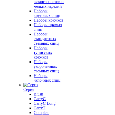
вязания носков и
мелких изделий
Наборы
круговых спиц
Наборы крючков
Наборы прямых
спиц
Наборы
стандартных
съемных спиц
Наборы
тунисских
крючков
Наборы
укороченных
съемных спиц
Наборы
чулочных спиц
Серия
Blush
CarryC
CarryC Long
CarryT
Complete