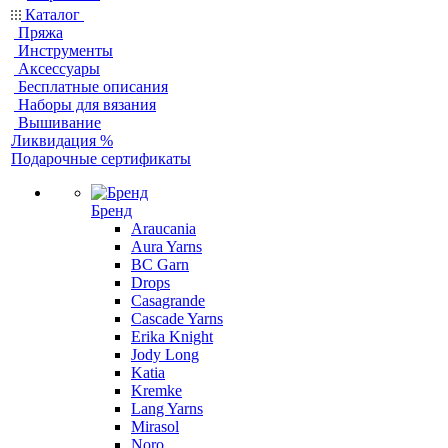
Каталог
Пряжа
Инструменты
Аксессуары
Бесплатные описания
Наборы для вязания
Вышивание
Ликвидация %
Подарочные сертификаты
Бренд
Araucania
Aura Yarns
BC Garn
Drops
Casagrande
Cascade Yarns
Erika Knight
Jody Long
Katia
Kremke
Lang Yarns
Mirasol
Noro