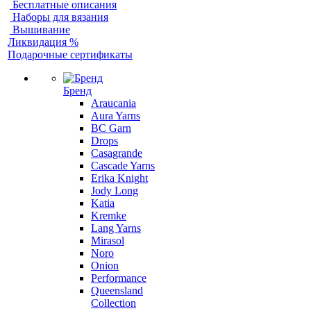
Бесплатные описания
Наборы для вязания
Вышивание
Ликвидация %
Подарочные сертификаты
Бренд
Araucania
Aura Yarns
BC Garn
Drops
Casagrande
Cascade Yarns
Erika Knight
Jody Long
Katia
Kremke
Lang Yarns
Mirasol
Noro
Onion
Performance
Queensland
Collection