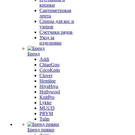
кнопки
Сантиметровая
лента
Спицы для кос и
узоров
Счетчики рядов
Уход за
изделиями
Бренд
Addi
ChiaoGoo
CocoKnits
Clover
Hemline
HiyaHiya
Hollywool
KnitPro
Lykke
MUUD
PRYM
Tulip
Бренд пряжи