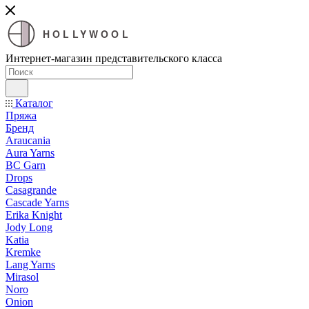
HOLLYWOOL
Интернет-магазин представительского класса
Каталог
Пряжа
Бренд
Araucania
Aura Yarns
BC Garn
Drops
Casagrande
Cascade Yarns
Erika Knight
Jody Long
Katia
Kremke
Lang Yarns
Mirasol
Noro
Onion