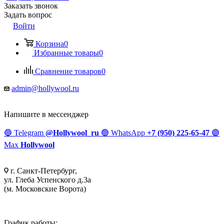
Заказать звонок
Задать вопрос
Войти
Корзина
0
Избранные товары
0
Сравнение товаров
0
admin@hollywool.ru
Напишите в мессенджер
🔵
Telegram
@Hollywool_ru
🟢
WhatsApp
+7 (950) 225-65-47
🟣
Max
Hollywool
г. Санкт-Петербург,
ул. Глеба Успенского д.3а
(м. Московские Ворота)
График работы: