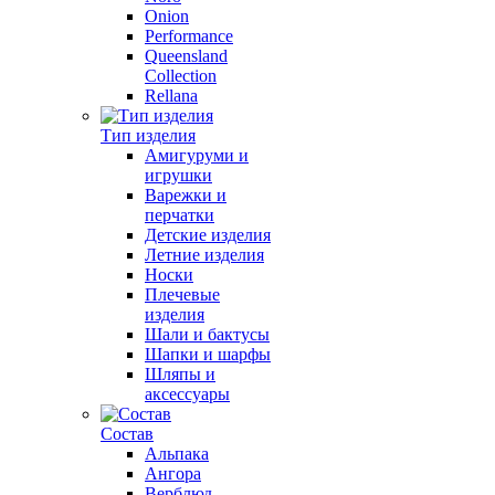
Onion
Performance
Queensland
Collection
Rellana
Тип изделия
Амигуруми и
игрушки
Варежки и
перчатки
Детские изделия
Летние изделия
Носки
Плечевые
изделия
Шали и бактусы
Шапки и шарфы
Шляпы и
аксессуары
Состав
Альпака
Ангора
Верблюд