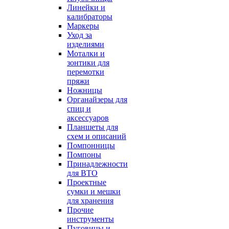
Линейки и
калибраторы
Маркеры
Уход за
изделиями
Моталки и
зонтики для
перемотки
пряжи
Ножницы
Органайзеры для
спиц и
аксессуаров
Планшеты для
схем и описаний
Помпонницы
Помпоны
Принадлежности
для ВТО
Проектные
сумки и мешки
для хранения
Прочие
инструменты
Пуговицы и