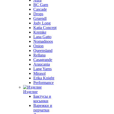
Aura
BC Garn
Cascade
Drops
Gruendl
Jody Long
Katia Concept
Kremke
Lana Gatto
Nomadnoos
Onion
Queensland
Rellana
Casagrande
Araucania
Lang Yarns
Mirasol
Erika Knight
Performance
Изделие
Бактусы и
косынки
Варежки и
перчатки