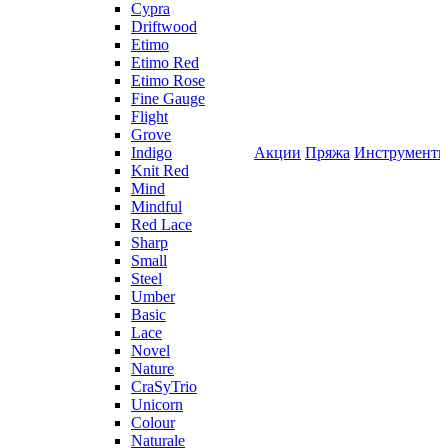
Cypra
Driftwood
Etimo
Etimo Red
Etimo Rose
Fine Gauge
Flight
Grove
Indigo
Акции
Пряжа
Инструмент
Knit Red
Mind
Mindful
Red Lace
Sharp
Small
Steel
Umber
Basic
Lace
Novel
Nature
CraSyTrio
Unicorn
Colour
Naturale