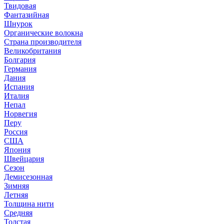
Твидовая
Фантазийная
Шнурок
Органические волокна
Страна производителя
Великобритания
Болгария
Германия
Дания
Испания
Италия
Непал
Норвегия
Перу
Россия
США
Япония
Швейцария
Сезон
Демисезонная
Зимняя
Летняя
Толщина нити
Средняя
Толстая