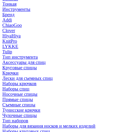
Тонкая
Инструменты
Бренд
Addi
ChiaoGoo
Clover
HiyaHiya
KnitPro
LYKKE
Tulip
Тип инструмента
Аксессуары для спиц
Круговые спицы
Крючки
Лески для съемных спиц
Наборы крючков
Наборы спиц
Носочные спицы
Прямые спицы
Съемные спицы
Тунисские крючки
Чулочные спицы
Тип наборов
Наборы для вязания носков и мелких изделий
Наборы круговых спиц