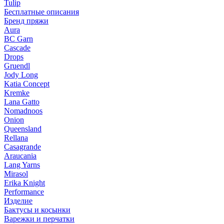
Tulip
Бесплатные описания
Бренд пряжи
Aura
BC Garn
Cascade
Drops
Gruendl
Jody Long
Katia Concept
Kremke
Lana Gatto
Nomadnoos
Onion
Queensland
Rellana
Casagrande
Araucania
Lang Yarns
Mirasol
Erika Knight
Performance
Изделие
Бактусы и косынки
Варежки и перчатки