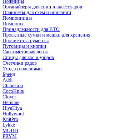
Ножницы
Органайзеры для спиц и аксессуаров
Планшеты для схем и описаний
Помпонницы
Помпоны
Принадлежности для ВТО
Проектные сумки и мешки для хранения
Прочие инструменты
Пуговицы и кнопки
Сантиметровая лента
Спицы для кос и узоров
Счетчики рядов
Уход за изделиями
Бренд
Addi
ChiaoGoo
CocoKnits
Clover
Hemline
HiyaHiya
Hollywool
KnitPro
Lykke
MUUD
PRYM