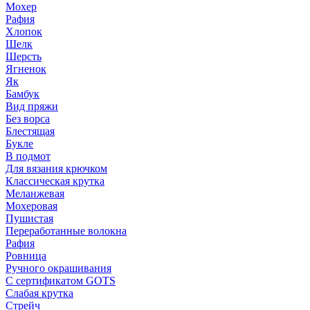
Мохер
Рафия
Хлопок
Шелк
Шерсть
Ягненок
Як
Бамбук
Вид пряжи
Без ворса
Блестящая
Букле
В подмот
Для вязания крючком
Классическая крутка
Меланжевая
Мохеровая
Пушистая
Переработанные волокна
Рафия
Ровница
Ручного окрашивания
С сертификатом GOTS
Слабая крутка
Стрейч