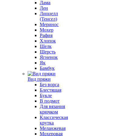
Лама
Лен
Лиоцелл
(Тенсел)
Меринос
Мохер
Рафия
Хлопок
Шелк
Шерсть
Ягненок
Як
Бамбук
Вид пряжи
Без ворса
Блестящая
Букле
В подмот
Для вязания
крючком
Классическая
крутка
Меланжевая
Мохеровая