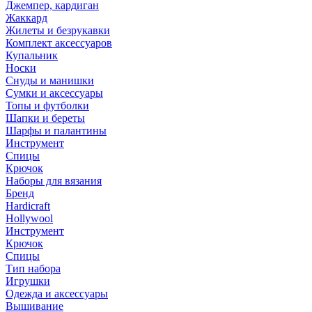
Джемпер, кардиган
Жаккард
Жилеты и безрукавки
Комплект аксессуаров
Купальник
Носки
Снуды и манишки
Сумки и аксессуары
Топы и футболки
Шапки и береты
Шарфы и палантины
Инструмент
Спицы
Крючок
Наборы для вязания
Бренд
Hardicraft
Hollywool
Инструмент
Крючок
Спицы
Тип набора
Игрушки
Одежда и аксессуары
Вышивание