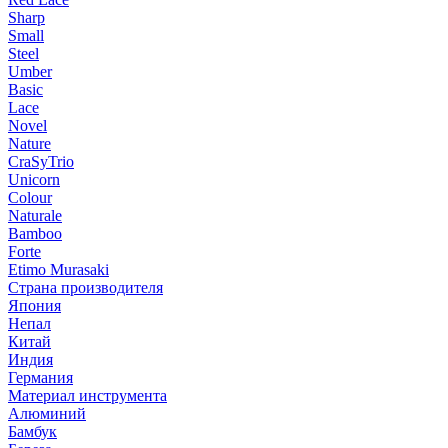
Sharp
Small
Steel
Umber
Basic
Lace
Novel
Nature
CraSyTrio
Unicorn
Colour
Naturale
Bamboo
Forte
Etimo Murasaki
Страна производителя
Япония
Непал
Китай
Индия
Германия
Материал инструмента
Алюминий
Бамбук