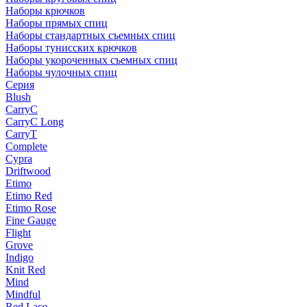
Наборы крючков
Наборы прямых спиц
Наборы стандартных съемных спиц
Наборы тунисских крючков
Наборы укороченных съемных спиц
Наборы чулочных спиц
Серия
Blush
CarryC
CarryC Long
CarryT
Complete
Cypra
Driftwood
Etimo
Etimo Red
Etimo Rose
Fine Gauge
Flight
Grove
Indigo
Knit Red
Mind
Mindful
Red Lace