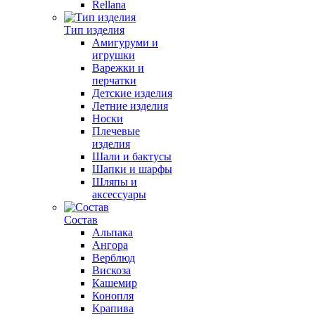
Rellana
Тип изделия
Амигуруми и
игрушки
Варежки и
перчатки
Детские изделия
Летние изделия
Носки
Плечевые
изделия
Шали и бактусы
Шапки и шарфы
Шляпы и
аксессуары
Состав
Альпака
Ангора
Верблюд
Вискоза
Кашемир
Конопля
Крапива