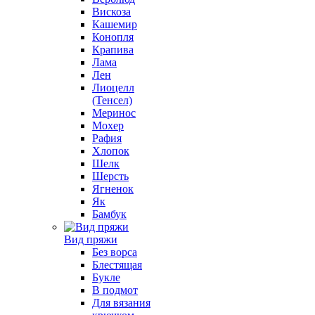
Вискоза
Кашемир
Конопля
Крапива
Лама
Лен
Лиоцелл
(Тенсел)
Меринос
Мохер
Рафия
Хлопок
Шелк
Шерсть
Ягненок
Як
Бамбук
Вид пряжи
Без ворса
Блестящая
Букле
В подмот
Для вязания