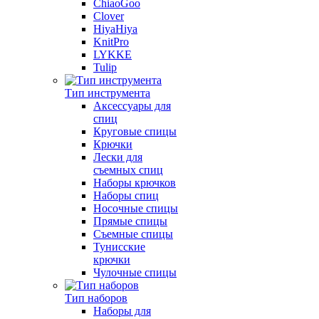
ChiaoGoo
Clover
HiyaHiya
KnitPro
LYKKE
Tulip
Тип инструмента
Аксессуары для
спиц
Круговые спицы
Крючки
Лески для
съемных спиц
Наборы крючков
Наборы спиц
Носочные спицы
Прямые спицы
Съемные спицы
Тунисские
крючки
Чулочные спицы
Тип наборов
Наборы для