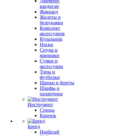
Джемпер,
кардиган
Жаккард
Жилеты и
безрукавки
Комплект
аксессуаров
Купальник
Носки
Снуды и
манишки
Сумки и
аксессуары
Топы и
футболки
Шапки и береты
Шарфы и
палантины
Инструмент
Спицы
Крючок
Бренд
Hardicraft