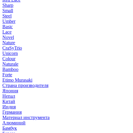
Sharp
Small
Steel
Umber
Basic
Lace
Novel
Nature
CraSyTrio
Unicorn
Colour
Naturale
Bamboo
Forte
Etimo Murasaki
Страна производителя
Япония
Непал
Китай
Индия
Германия
Материал инструмента
Алюминий
Бамбук