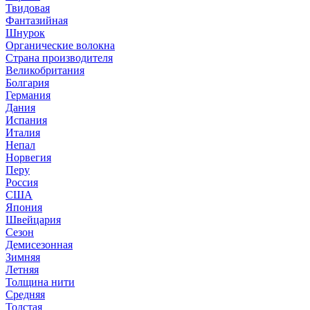
Твидовая
Фантазийная
Шнурок
Органические волокна
Страна производителя
Великобритания
Болгария
Германия
Дания
Испания
Италия
Непал
Норвегия
Перу
Россия
США
Япония
Швейцария
Сезон
Демисезонная
Зимняя
Летняя
Толщина нити
Средняя
Толстая