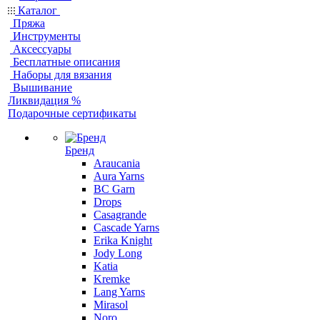
Каталог
Пряжа
Инструменты
Аксессуары
Бесплатные описания
Наборы для вязания
Вышивание
Ликвидация %
Подарочные сертификаты
Бренд
Araucania
Aura Yarns
BC Garn
Drops
Casagrande
Cascade Yarns
Erika Knight
Jody Long
Katia
Kremke
Lang Yarns
Mirasol
Noro