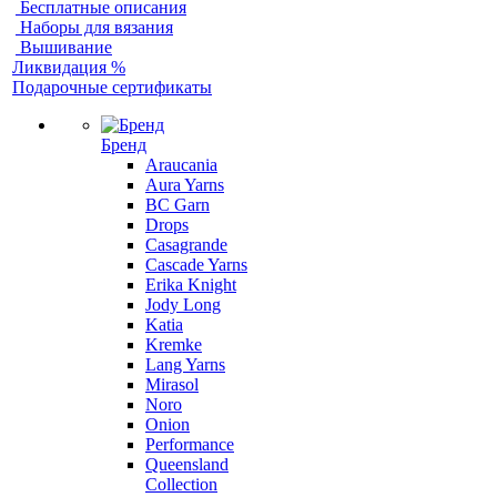
Бесплатные описания
Наборы для вязания
Вышивание
Ликвидация %
Подарочные сертификаты
Бренд
Araucania
Aura Yarns
BC Garn
Drops
Casagrande
Cascade Yarns
Erika Knight
Jody Long
Katia
Kremke
Lang Yarns
Mirasol
Noro
Onion
Performance
Queensland
Collection