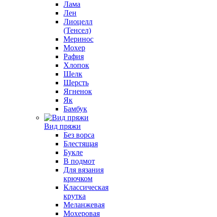
Лама
Лен
Лиоцелл
(Тенсел)
Меринос
Мохер
Рафия
Хлопок
Шелк
Шерсть
Ягненок
Як
Бамбук
Вид пряжи
Без ворса
Блестящая
Букле
В подмот
Для вязания
крючком
Классическая
крутка
Меланжевая
Мохеровая