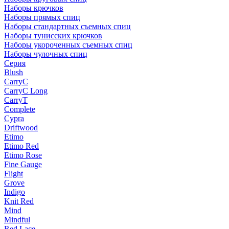
Наборы крючков
Наборы прямых спиц
Наборы стандартных съемных спиц
Наборы тунисских крючков
Наборы укороченных съемных спиц
Наборы чулочных спиц
Серия
Blush
CarryC
CarryC Long
CarryT
Complete
Cypra
Driftwood
Etimo
Etimo Red
Etimo Rose
Fine Gauge
Flight
Grove
Indigo
Knit Red
Mind
Mindful
Red Lace