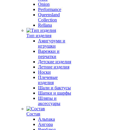
Onion
Performance
Queensland
Collection
Rellana
Тип изделия
Амигуруми и
игрушки
Варежки и
перчатки
Детские изделия
Летние изделия
Носки
Плечевые
изделия
Шали и бактусы
Шапки и шарфы
Шляпы и
аксессуары
Состав
Альпака
Ангора
Верблюд