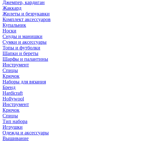
Джемпер, кардиган
Жаккард
Жилеты и безрукавки
Комплект аксессуаров
Купальник
Носки
Снуды и манишки
Сумки и аксессуары
Топы и футболки
Шапки и береты
Шарфы и палантины
Инструмент
Спицы
Крючок
Наборы для вязания
Бренд
Hardicraft
Hollywool
Инструмент
Крючок
Спицы
Тип набора
Игрушки
Одежда и аксессуары
Вышивание