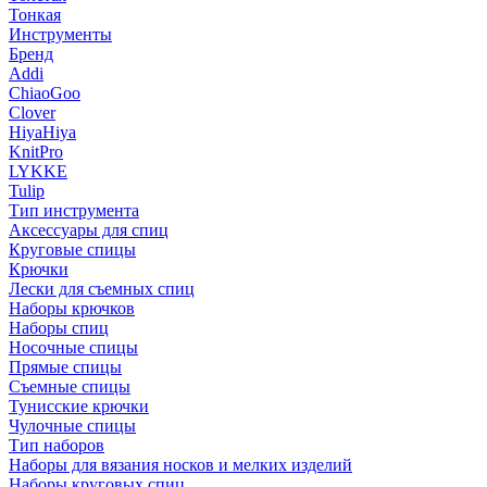
Тонкая
Инструменты
Бренд
Addi
ChiaoGoo
Clover
HiyaHiya
KnitPro
LYKKE
Tulip
Тип инструмента
Аксессуары для спиц
Круговые спицы
Крючки
Лески для съемных спиц
Наборы крючков
Наборы спиц
Носочные спицы
Прямые спицы
Съемные спицы
Тунисские крючки
Чулочные спицы
Тип наборов
Наборы для вязания носков и мелких изделий
Наборы круговых спиц