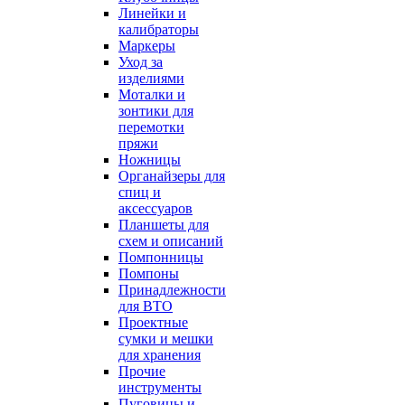
Линейки и
калибраторы
Маркеры
Уход за
изделиями
Моталки и
зонтики для
перемотки
пряжи
Ножницы
Органайзеры для
спиц и
аксессуаров
Планшеты для
схем и описаний
Помпонницы
Помпоны
Принадлежности
для ВТО
Проектные
сумки и мешки
для хранения
Прочие
инструменты
Пуговицы и