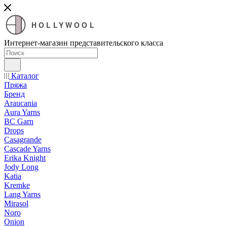
HOLLYWOOL
Интернет-магазин представительского класса
Каталог
Пряжа
Бренд
Araucania
Aura Yarns
BC Garn
Drops
Casagrande
Cascade Yarns
Erika Knight
Jody Long
Katia
Kremke
Lang Yarns
Mirasol
Noro
Onion