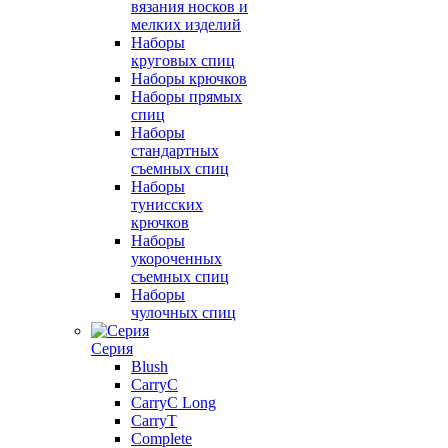
вязания носков и
мелких изделий
Наборы
круговых спиц
Наборы крючков
Наборы прямых
спиц
Наборы
стандартных
съемных спиц
Наборы
тунисских
крючков
Наборы
укороченных
съемных спиц
Наборы
чулочных спиц
Серия
Blush
CarryC
CarryC Long
CarryT
Complete