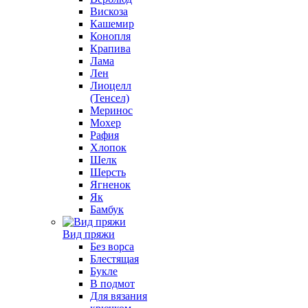
Вискоза
Кашемир
Конопля
Крапива
Лама
Лен
Лиоцелл
(Тенсел)
Меринос
Мохер
Рафия
Хлопок
Шелк
Шерсть
Ягненок
Як
Бамбук
Вид пряжи
Без ворса
Блестящая
Букле
В подмот
Для вязания