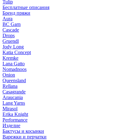
Tulip
Бесплатные описания
Бренд пряжи
Aura
BC Garn
Cascade
Drops
Gruendl
Jody Long
Katia Concept
Kremke
Lana Gatto
Nomadnoos
Onion
Queensland
Rellana
Casagrande
Araucania
Lang Yarns
Mirasol
Erika Knight
Performance
Изделие
Бактусы и косынки
Варежки и перчатки