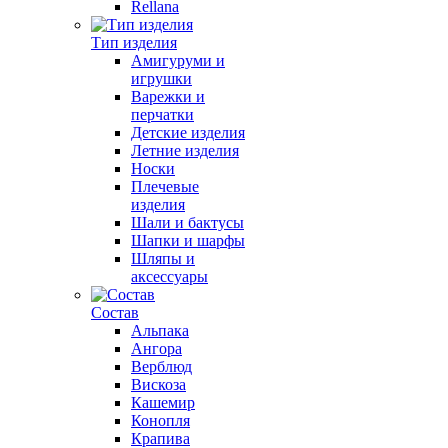
Rellana
Тип изделия
Амигуруми и
игрушки
Варежки и
перчатки
Детские изделия
Летние изделия
Носки
Плечевые
изделия
Шали и бактусы
Шапки и шарфы
Шляпы и
аксессуары
Состав
Альпака
Ангора
Верблюд
Вискоза
Кашемир
Конопля
Крапива