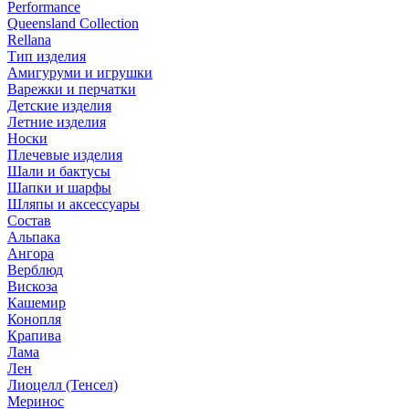
Performance
Queensland Collection
Rellana
Тип изделия
Амигуруми и игрушки
Варежки и перчатки
Детские изделия
Летние изделия
Носки
Плечевые изделия
Шали и бактусы
Шапки и шарфы
Шляпы и аксессуары
Состав
Альпака
Ангора
Верблюд
Вискоза
Кашемир
Конопля
Крапива
Лама
Лен
Лиоцелл (Тенсел)
Меринос