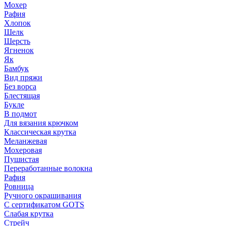
Мохер
Рафия
Хлопок
Шелк
Шерсть
Ягненок
Як
Бамбук
Вид пряжи
Без ворса
Блестящая
Букле
В подмот
Для вязания крючком
Классическая крутка
Меланжевая
Мохеровая
Пушистая
Переработанные волокна
Рафия
Ровница
Ручного окрашивания
С сертификатом GOTS
Слабая крутка
Стрейч