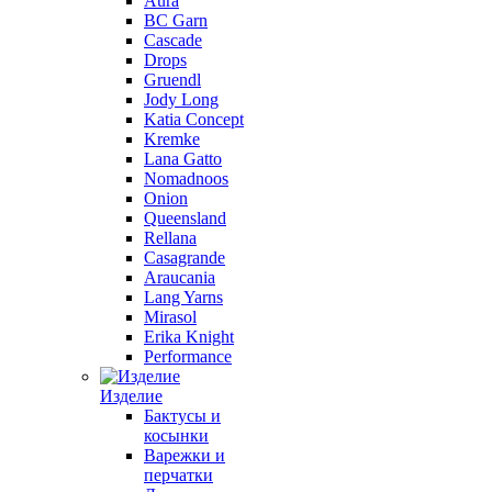
Aura
BC Garn
Cascade
Drops
Gruendl
Jody Long
Katia Concept
Kremke
Lana Gatto
Nomadnoos
Onion
Queensland
Rellana
Casagrande
Araucania
Lang Yarns
Mirasol
Erika Knight
Performance
Изделие
Бактусы и
косынки
Варежки и
перчатки