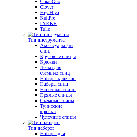
ChiaoGoo
Clover
HiyaHiya
KnitPro
LYKKE
Tulip
Тип инструмента
Аксессуары для
спиц
Круговые спицы
Крючки
Лески для
съемных спиц
Наборы крючков
Наборы спиц
Носочные спицы
Прямые спицы
Съемные спицы
Тунисские
крючки
Чулочные спицы
Тип наборов
Наборы для