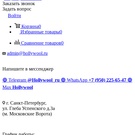
Заказать звонок
Задать вопрос
Войти
Корзина
0
Избранные товары
0
Сравнение товаров
0
admin@hollywool.ru
Напишите в мессенджер
🔵
Telegram
@Hollywool_ru
🟢
WhatsApp
+7 (950) 225-65-47
🟣
Max
Hollywool
г. Санкт-Петербург,
ул. Глеба Успенского д.3а
(м. Московские Ворота)
График работы: