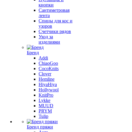
кнопки
Сантиметровая
лента
Спицы для кос и
узоров
Счетчики рядов
Уход за
изделиями
Бренд
Addi
ChiaoGoo
CocoKnits
Clover
Hemline
HiyaHiya
Hollywool
KnitPro
Lykke
MUUD
PRYM
Tulip
Бренд пряжи