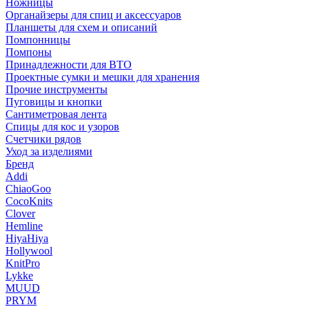
Ножницы
Органайзеры для спиц и аксессуаров
Планшеты для схем и описаний
Помпонницы
Помпоны
Принадлежности для ВТО
Проектные сумки и мешки для хранения
Прочие инструменты
Пуговицы и кнопки
Сантиметровая лента
Спицы для кос и узоров
Счетчики рядов
Уход за изделиями
Бренд
Addi
ChiaoGoo
CocoKnits
Clover
Hemline
HiyaHiya
Hollywool
KnitPro
Lykke
MUUD
PRYM