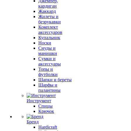
Джемпер,
кардиган
Жаккард
Жилеты и
безрукавки
Комплект
аксессуаров
Купальник
Носки
Снуды и
манишки
Сумки и
аксессуары
Топы и
футболки
Шапки и береты
Шарфы и
палантины
Инструмент
Спицы
Крючок
Бренд
Hardicraft