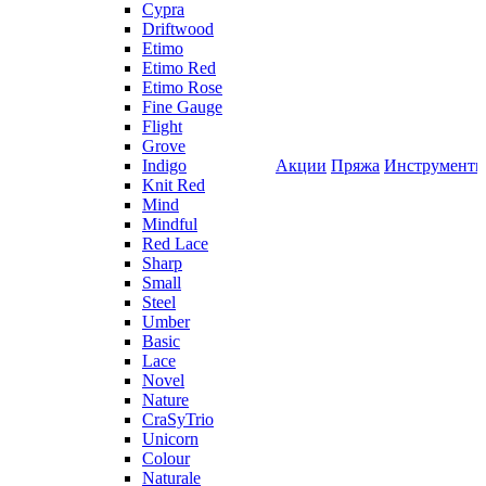
Cypra
Driftwood
Etimo
Etimo Red
Etimo Rose
Fine Gauge
Flight
Grove
Indigo
Акции
Пряжа
Инструмент
Knit Red
Mind
Mindful
Red Lace
Sharp
Small
Steel
Umber
Basic
Lace
Novel
Nature
CraSyTrio
Unicorn
Colour
Naturale