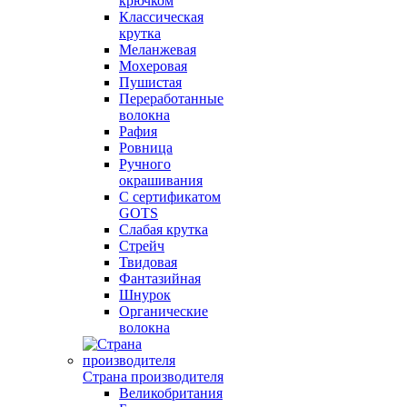
крючком
Классическая
крутка
Меланжевая
Мохеровая
Пушистая
Переработанные
волокна
Рафия
Ровница
Ручного
окрашивания
С сертификатом
GOTS
Слабая крутка
Стрейч
Твидовая
Фантазийная
Шнурок
Органические
волокна
Страна производителя
Великобритания