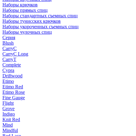
Наборы крючков
Наборы прямых спиц
Наборы стандартных съемных спиц
Наборы тунисских крючков
Наборы укороченных съемных спиц
Наборы чулочных спиц
Серия
Blush
CarryC
CarryC Long
CarryT
Complete
Cypra
Driftwood
Etimo
Etimo Red
Etimo Rose
Fine Gauge
Flight
Grove
Indigo
Knit Red
Mind
Mindful
Red Lace