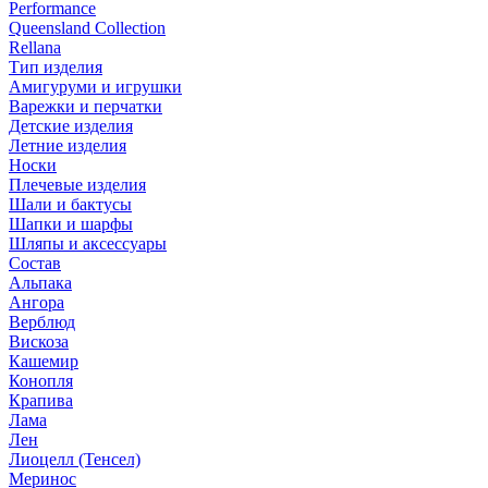
Performance
Queensland Collection
Rellana
Тип изделия
Амигуруми и игрушки
Варежки и перчатки
Детские изделия
Летние изделия
Носки
Плечевые изделия
Шали и бактусы
Шапки и шарфы
Шляпы и аксессуары
Состав
Альпака
Ангора
Верблюд
Вискоза
Кашемир
Конопля
Крапива
Лама
Лен
Лиоцелл (Тенсел)
Меринос