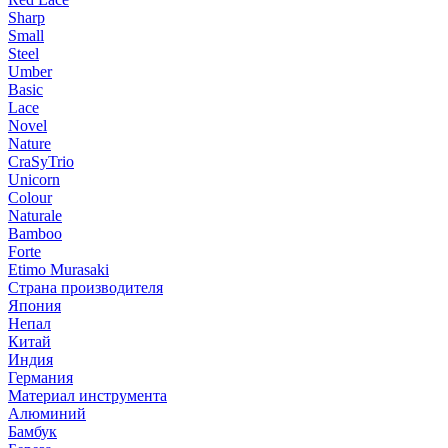
Sharp
Small
Steel
Umber
Basic
Lace
Novel
Nature
CraSyTrio
Unicorn
Colour
Naturale
Bamboo
Forte
Etimo Murasaki
Страна производителя
Япония
Непал
Китай
Индия
Германия
Материал инструмента
Алюминий
Бамбук