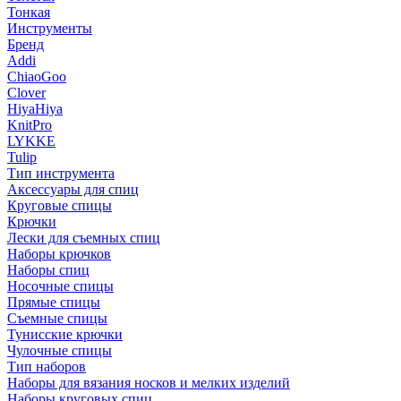
Тонкая
Инструменты
Бренд
Addi
ChiaoGoo
Clover
HiyaHiya
KnitPro
LYKKE
Tulip
Тип инструмента
Аксессуары для спиц
Круговые спицы
Крючки
Лески для съемных спиц
Наборы крючков
Наборы спиц
Носочные спицы
Прямые спицы
Съемные спицы
Тунисские крючки
Чулочные спицы
Тип наборов
Наборы для вязания носков и мелких изделий
Наборы круговых спиц