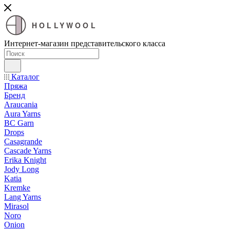
HOLLYWOOL
Интернет-магазин представительского класса
Каталог
Пряжа
Бренд
Araucania
Aura Yarns
BC Garn
Drops
Casagrande
Cascade Yarns
Erika Knight
Jody Long
Katia
Kremke
Lang Yarns
Mirasol
Noro
Onion