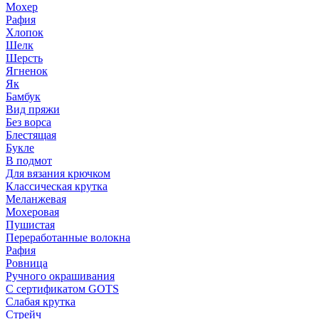
Мохер
Рафия
Хлопок
Шелк
Шерсть
Ягненок
Як
Бамбук
Вид пряжи
Без ворса
Блестящая
Букле
В подмот
Для вязания крючком
Классическая крутка
Меланжевая
Мохеровая
Пушистая
Переработанные волокна
Рафия
Ровница
Ручного окрашивания
С сертификатом GOTS
Слабая крутка
Стрейч