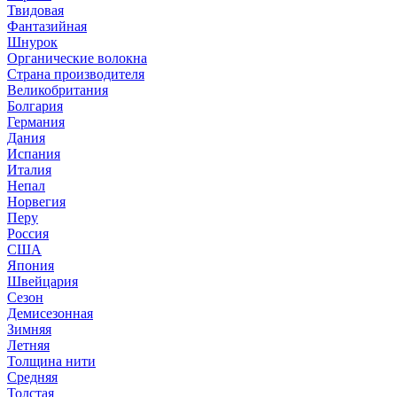
Твидовая
Фантазийная
Шнурок
Органические волокна
Страна производителя
Великобритания
Болгария
Германия
Дания
Испания
Италия
Непал
Норвегия
Перу
Россия
США
Япония
Швейцария
Сезон
Демисезонная
Зимняя
Летняя
Толщина нити
Средняя
Толстая