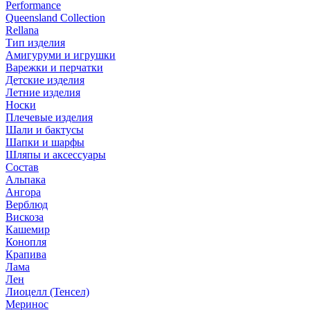
Performance
Queensland Collection
Rellana
Тип изделия
Амигуруми и игрушки
Варежки и перчатки
Детские изделия
Летние изделия
Носки
Плечевые изделия
Шали и бактусы
Шапки и шарфы
Шляпы и аксессуары
Состав
Альпака
Ангора
Верблюд
Вискоза
Кашемир
Конопля
Крапива
Лама
Лен
Лиоцелл (Тенсел)
Меринос