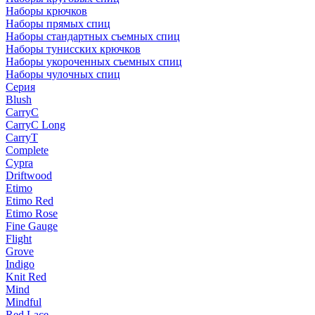
Наборы крючков
Наборы прямых спиц
Наборы стандартных съемных спиц
Наборы тунисских крючков
Наборы укороченных съемных спиц
Наборы чулочных спиц
Серия
Blush
CarryC
CarryC Long
CarryT
Complete
Cypra
Driftwood
Etimo
Etimo Red
Etimo Rose
Fine Gauge
Flight
Grove
Indigo
Knit Red
Mind
Mindful
Red Lace