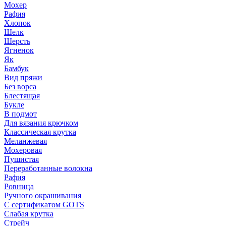
Мохер
Рафия
Хлопок
Шелк
Шерсть
Ягненок
Як
Бамбук
Вид пряжи
Без ворса
Блестящая
Букле
В подмот
Для вязания крючком
Классическая крутка
Меланжевая
Мохеровая
Пушистая
Переработанные волокна
Рафия
Ровница
Ручного окрашивания
С сертификатом GOTS
Слабая крутка
Стрейч