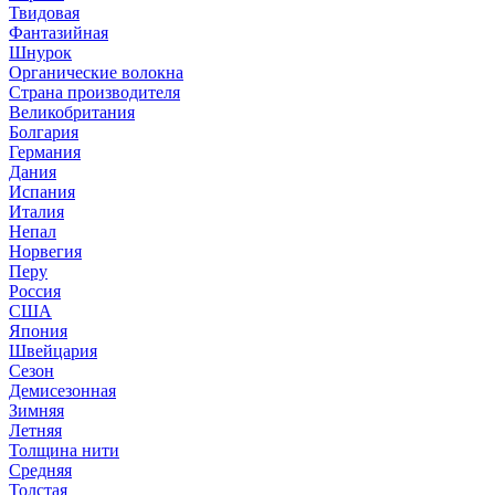
Твидовая
Фантазийная
Шнурок
Органические волокна
Страна производителя
Великобритания
Болгария
Германия
Дания
Испания
Италия
Непал
Норвегия
Перу
Россия
США
Япония
Швейцария
Сезон
Демисезонная
Зимняя
Летняя
Толщина нити
Средняя
Толстая