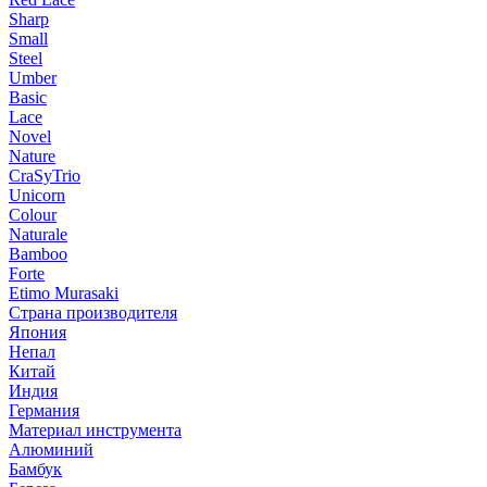
Sharp
Small
Steel
Umber
Basic
Lace
Novel
Nature
CraSyTrio
Unicorn
Colour
Naturale
Bamboo
Forte
Etimo Murasaki
Страна производителя
Япония
Непал
Китай
Индия
Германия
Материал инструмента
Алюминий
Бамбук