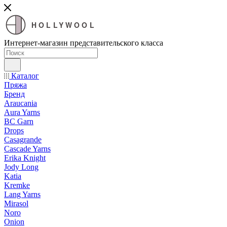
HOLLYWOOL
Интернет-магазин представительского класса
Каталог
Пряжа
Бренд
Araucania
Aura Yarns
BC Garn
Drops
Casagrande
Cascade Yarns
Erika Knight
Jody Long
Katia
Kremke
Lang Yarns
Mirasol
Noro
Onion