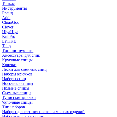
Тонкая
Инструменты
Бренд
Addi
ChiaoGoo
Clover
HiyaHiya
KnitPro
LYKKE
Tulip
Тип инструмента
Аксессуары для спиц
Круговые спицы
Крючки
Лески для съемных спиц
Наборы крючков
Наборы спиц
Носочные спицы
Прямые спицы
Съемные спицы
Тунисские крючки
Чулочные спицы
Тип наборов
Наборы для вязания носков и мелких изделий
Наборы круговых спиц