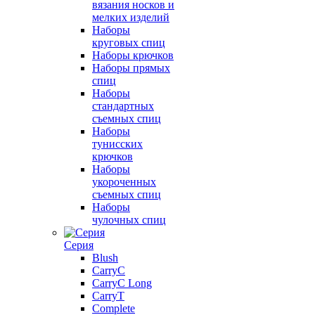
вязания носков и
мелких изделий
Наборы
круговых спиц
Наборы крючков
Наборы прямых
спиц
Наборы
стандартных
съемных спиц
Наборы
тунисских
крючков
Наборы
укороченных
съемных спиц
Наборы
чулочных спиц
Серия
Blush
CarryC
CarryC Long
CarryT
Complete