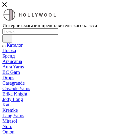
HOLLYWOOL
Интернет-магазин представительского класса
Каталог
Пряжа
Бренд
Araucania
Aura Yarns
BC Garn
Drops
Casagrande
Cascade Yarns
Erika Knight
Jody Long
Katia
Kremke
Lang Yarns
Mirasol
Noro
Onion