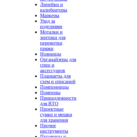
Линейки и
калибраторы
Маркеры
Уход за
изделиями
Моталки и
зонтики для
перемотки
пряжи
Ножницы
Органайзеры для
спиц и
аксессуаров
Планшеты для
схем и описаний
Помпонницы
Помпоны
Принадлежности
для ВТО
Проектные
сумки и мешки
для хранения
Прочие
инструменты
Пуговицы и