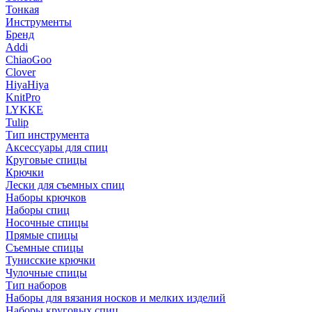
Тонкая
Инструменты
Бренд
Addi
ChiaoGoo
Clover
HiyaHiya
KnitPro
LYKKE
Tulip
Тип инструмента
Аксессуары для спиц
Круговые спицы
Крючки
Лески для съемных спиц
Наборы крючков
Наборы спиц
Носочные спицы
Прямые спицы
Съемные спицы
Тунисские крючки
Чулочные спицы
Тип наборов
Наборы для вязания носков и мелких изделий
Наборы круговых спиц