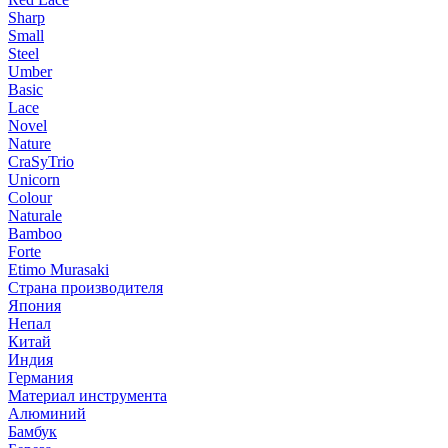
Sharp
Small
Steel
Umber
Basic
Lace
Novel
Nature
CraSyTrio
Unicorn
Colour
Naturale
Bamboo
Forte
Etimo Murasaki
Страна производителя
Япония
Непал
Китай
Индия
Германия
Материал инструмента
Алюминий
Бамбук