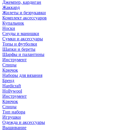
Джемпер, кардиган
Жаккард
Жилеты и безрукавки
Комплект аксессуаров
Купальник
Носки
Снуды и манишки
Сумки и аксессуары
Топы и футболки
Шапки и береты
Шарфы и палантины
Инструмент
Спицы
Крючок
Наборы для вязания
Бренд
Hardicraft
Hollywool
Инструмент
Крючок
Спицы
Тип набора
Игрушки
Одежда и аксессуары
Вышивание