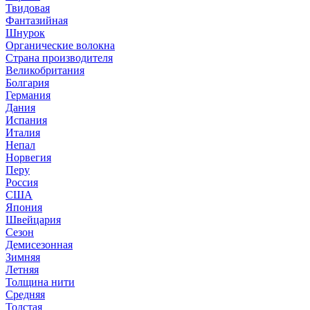
Твидовая
Фантазийная
Шнурок
Органические волокна
Страна производителя
Великобритания
Болгария
Германия
Дания
Испания
Италия
Непал
Норвегия
Перу
Россия
США
Япония
Швейцария
Сезон
Демисезонная
Зимняя
Летняя
Толщина нити
Средняя
Толстая