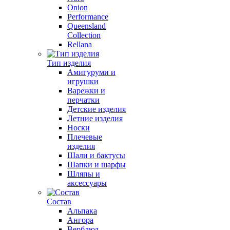
Onion
Performance
Queensland
Collection
Rellana
Тип изделия
Амигуруми и
игрушки
Варежки и
перчатки
Детские изделия
Летние изделия
Носки
Плечевые
изделия
Шали и бактусы
Шапки и шарфы
Шляпы и
аксессуары
Состав
Альпака
Ангора
Верблюд