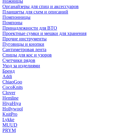
Ножницы
Органайзеры для спиц и аксессуаров
Планшеты для схем и описаний
Помпонницы
Помпоны
Принадлежности для ВТО
Проектные сумки и мешки для хранения
Прочие инструменты
Пуговицы и кнопки
Сантиметровая лента
Спицы для кос и узоров
Счетчики рядов
Уход за изделиями
Бренд
Addi
ChiaoGoo
CocoKnits
Clover
Hemline
HiyaHiya
Hollywool
KnitPro
Lykke
MUUD
PRYM