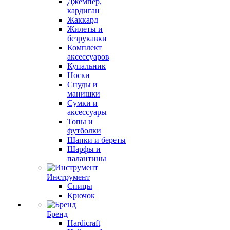
Джемпер,
кардиган
Жаккард
Жилеты и
безрукавки
Комплект
аксессуаров
Купальник
Носки
Снуды и
манишки
Сумки и
аксессуары
Топы и
футболки
Шапки и береты
Шарфы и
палантины
Инструмент
Спицы
Крючок
Бренд
Hardicraft