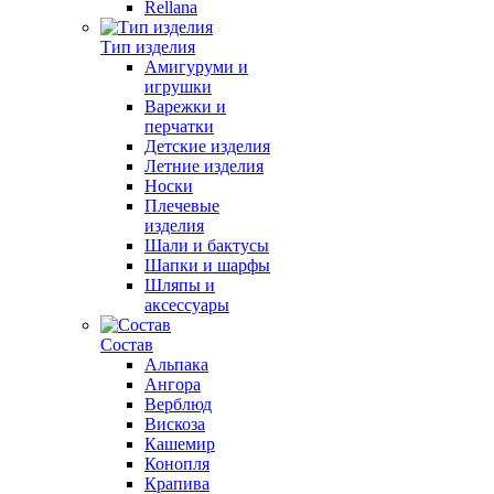
Rellana
Тип изделия
Амигуруми и
игрушки
Варежки и
перчатки
Детские изделия
Летние изделия
Носки
Плечевые
изделия
Шали и бактусы
Шапки и шарфы
Шляпы и
аксессуары
Состав
Альпака
Ангора
Верблюд
Вискоза
Кашемир
Конопля
Крапива