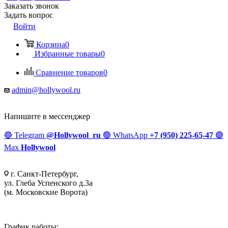
Заказать звонок
Задать вопрос
Войти
Корзина
0
Избранные товары
0
Сравнение товаров
0
admin@hollywool.ru
Напишите в мессенджер
🔵
Telegram
@Hollywool_ru
🟢
WhatsApp
+7 (950) 225-65-47
🟣
Max
Hollywool
г. Санкт-Петербург,
ул. Глеба Успенского д.3а
(м. Московские Ворота)
График работы: