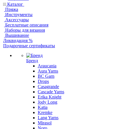
Каталог
Пряжа
Инструменты
Аксессуары
Бесплатные описания
Наборы для вязания
Вышивание
Ликвидация %
Подарочные сертификаты
Бренд
Araucania
Aura Yarns
BC Garn
Drops
Casagrande
Cascade Yarns
Erika Knight
Jody Long
Katia
Kremke
Lang Yarns
Mirasol
Noro