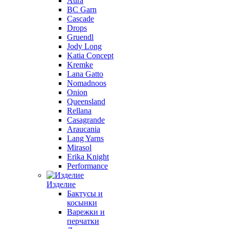
Aura
BC Garn
Cascade
Drops
Gruendl
Jody Long
Katia Concept
Kremke
Lana Gatto
Nomadnoos
Onion
Queensland
Rellana
Casagrande
Araucania
Lang Yarns
Mirasol
Erika Knight
Performance
Изделие
Бактусы и
косынки
Варежки и
перчатки