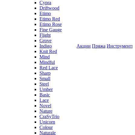
Cypra
Driftwood
Etimo
Etimo Red
Etimo Rose
Fine Gauge
Flight
Grove
Indigo
Акции
Пряжа
Инструмент
Knit Red
Mind
Mindful
Red Lace
Sharp
Small
Steel
Umber
Basic
Lace
Novel
Nature
CraSyTrio
Unicorn
Colour
Naturale