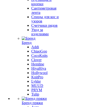
кнопки
Сантиметровая
лента
Спицы для кос и
узоров
Счетчики рядов
Уход за
изделиями
Бренд
Addi
ChiaoGoo
CocoKnits
Clover
Hemline
HiyaHiya
Hollywool
KnitPro
Lykke
MUUD
PRYM
Tulip
Бренд пряжи