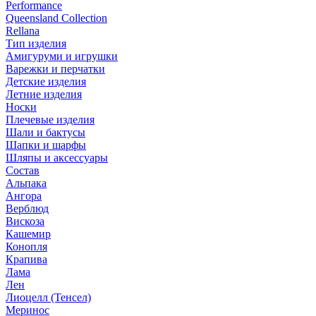
Performance
Queensland Collection
Rellana
Тип изделия
Амигуруми и игрушки
Варежки и перчатки
Детские изделия
Летние изделия
Носки
Плечевые изделия
Шали и бактусы
Шапки и шарфы
Шляпы и аксессуары
Состав
Альпака
Ангора
Верблюд
Вискоза
Кашемир
Конопля
Крапива
Лама
Лен
Лиоцелл (Тенсел)
Меринос