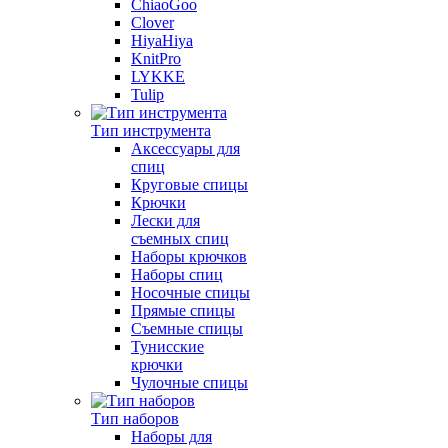
ChiaoGoo
Clover
HiyaHiya
KnitPro
LYKKE
Tulip
Тип инструмента
Аксессуары для
спиц
Круговые спицы
Крючки
Лески для
съемных спиц
Наборы крючков
Наборы спиц
Носочные спицы
Прямые спицы
Съемные спицы
Тунисские
крючки
Чулочные спицы
Тип наборов
Наборы для