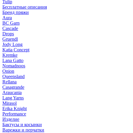
Tulip
Бесплатные описания
Бренд пряжи
Aura
BC Garn
Cascade
Drops
Gruendl
Jody Long
Katia Concept
Kremke
Lana Gatto
Nomadnoos
Onion
Queensland
Rellana
Casagrande
Araucania
Lang Yarns
Mirasol
Erika Knight
Performance
Изделие
Бактусы и косынки
Варежки и перчатки