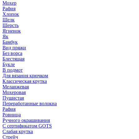
Мохер
Рафия
Хлопок
Шелк
Шерсть
Ягненок
Як
Бамбук
Вид пряжи
Без ворса
Блестящая
Букле
В подмот
Для вязания крючком
Классическая крутка
Меланжевая
Мохеровая
Пушистая
Переработанные волокна
Рафия
Ровница
Ручного окрашивания
С сертификатом GOTS
Слабая крутка
Стрейч