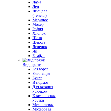
Лама
Лен
Лиоцелл
(Тенсел)
Меринос
Мохер
Рафия
Хлопок
Шелк
Шерсть
Ягненок
Як
Бамбук
Вид пряжи
Без ворса
Блестящая
Букле
В подмот
Для вязания
крючком
Классическая
крутка
Меланжевая
Мохеровая