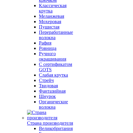
крючком
Классическая
крутка
Меланжевая
Мохеровая
Пушистая
Переработанные
волокна
Рафия
Ровница
Ручного
окрашивания
С сертификатом
GOTS
Слабая крутка
Стрейч
Твидовая
Фантазийная
Шнурок
Органические
волокна
Страна производителя
Великобритания