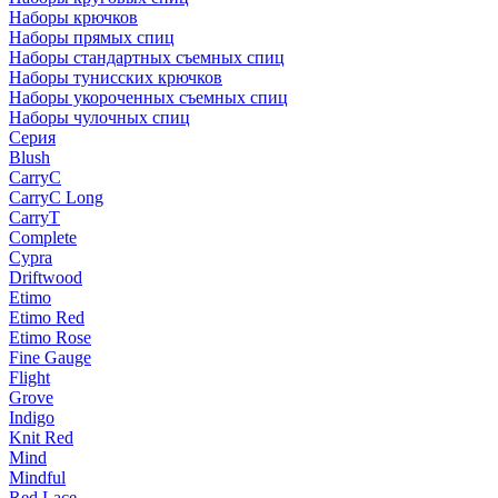
Наборы крючков
Наборы прямых спиц
Наборы стандартных съемных спиц
Наборы тунисских крючков
Наборы укороченных съемных спиц
Наборы чулочных спиц
Серия
Blush
CarryC
CarryC Long
CarryT
Complete
Cypra
Driftwood
Etimo
Etimo Red
Etimo Rose
Fine Gauge
Flight
Grove
Indigo
Knit Red
Mind
Mindful
Red Lace