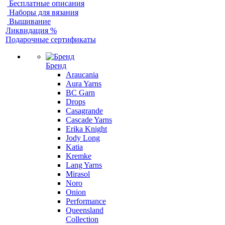
Бесплатные описания
Наборы для вязания
Вышивание
Ликвидация %
Подарочные сертификаты
Бренд
Araucania
Aura Yarns
BC Garn
Drops
Casagrande
Cascade Yarns
Erika Knight
Jody Long
Katia
Kremke
Lang Yarns
Mirasol
Noro
Onion
Performance
Queensland
Collection