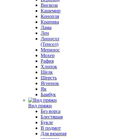
Вискоза
Кашемир
Конопля
Крапива
Лама
Лен
Лиоцелл
(Тенсел)
Меринос
Мохер
Рафия
Хлопок
Шелк
Шерсть
Ягненок
Як
Бамбук
Вид пряжи
Без ворса
Блестящая
Букле
В подмот
Для вязания