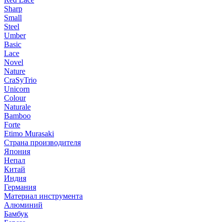
Sharp
Small
Steel
Umber
Basic
Lace
Novel
Nature
CraSyTrio
Unicorn
Colour
Naturale
Bamboo
Forte
Etimo Murasaki
Страна производителя
Япония
Непал
Китай
Индия
Германия
Материал инструмента
Алюминий
Бамбук