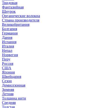
Твидовая
Фантазийная
Шнурок
Органические волокна
Страна производителя
Великобритания
Болгария
Германия
Дания
Испания
Италия
Непал
Норвегия
Перу
Россия
США
Япония
Швейцария
Сезон
Демисезонная
Зимняя
Летняя
Толщина нити
Средняя
Толстая