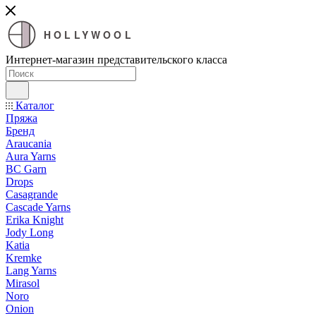
HOLLYWOOL
Интернет-магазин представительского класса
Каталог
Пряжа
Бренд
Araucania
Aura Yarns
BC Garn
Drops
Casagrande
Cascade Yarns
Erika Knight
Jody Long
Katia
Kremke
Lang Yarns
Mirasol
Noro
Onion