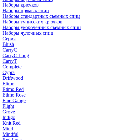
Наборы крючков
Наборы прямых спиц
Наборы стандартных съемных спиц
Наборы тунисских крючков
Наборы укороченных съемных спиц
Наборы чулочных спиц
Серия
Blush
CarryC
CarryC Long
CarryT
Complete
Cypra
Driftwood
Etimo
Etimo Red
Etimo Rose
Fine Gauge
Flight
Grove
Indigo
Knit Red
Mind
Mindful
Red Lace