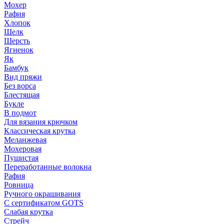
Мохер
Рафия
Хлопок
Шелк
Шерсть
Ягненок
Як
Бамбук
Вид пряжи
Без ворса
Блестящая
Букле
В подмот
Для вязания крючком
Классическая крутка
Меланжевая
Мохеровая
Пушистая
Переработанные волокна
Рафия
Ровница
Ручного окрашивания
С сертификатом GOTS
Слабая крутка
Стрейч