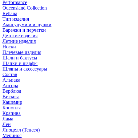
Performance
Queensland Collection
Rellana
Тип изделия
Амигуруми и игрушки
Варежки и перчатки
Детские изделия
Летние изделия
Носки
Плечевые изделия
Шали и бактусы
Шапки и шарфы
Шляпы и аксессуары
Состав
Альпака
Ангора
Верблюд
Вискоза
Кашемир
Конопля
Крапива
Лама
Лен
Лиоцелл (Тенсел)
Меринос