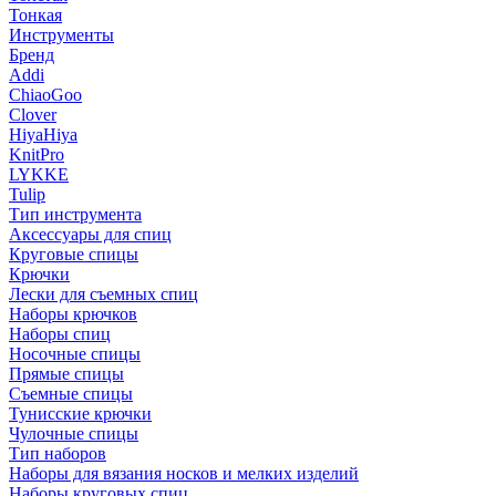
Тонкая
Инструменты
Бренд
Addi
ChiaoGoo
Clover
HiyaHiya
KnitPro
LYKKE
Tulip
Тип инструмента
Аксессуары для спиц
Круговые спицы
Крючки
Лески для съемных спиц
Наборы крючков
Наборы спиц
Носочные спицы
Прямые спицы
Съемные спицы
Тунисские крючки
Чулочные спицы
Тип наборов
Наборы для вязания носков и мелких изделий
Наборы круговых спиц