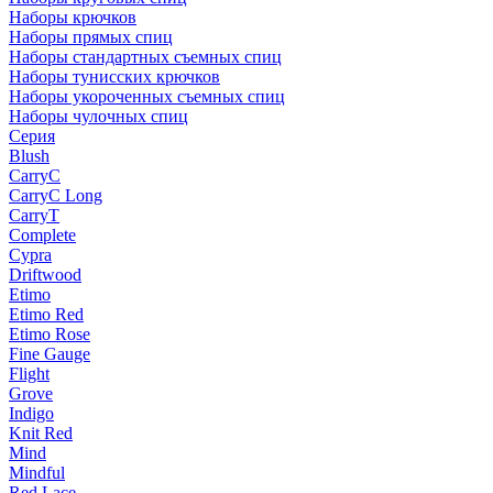
Наборы крючков
Наборы прямых спиц
Наборы стандартных съемных спиц
Наборы тунисских крючков
Наборы укороченных съемных спиц
Наборы чулочных спиц
Серия
Blush
CarryC
CarryC Long
CarryT
Complete
Cypra
Driftwood
Etimo
Etimo Red
Etimo Rose
Fine Gauge
Flight
Grove
Indigo
Knit Red
Mind
Mindful
Red Lace