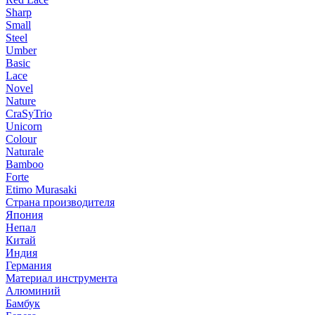
Sharp
Small
Steel
Umber
Basic
Lace
Novel
Nature
CraSyTrio
Unicorn
Colour
Naturale
Bamboo
Forte
Etimo Murasaki
Страна производителя
Япония
Непал
Китай
Индия
Германия
Материал инструмента
Алюминий
Бамбук