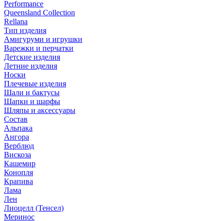
Performance
Queensland Collection
Rellana
Тип изделия
Амигуруми и игрушки
Варежки и перчатки
Детские изделия
Летние изделия
Носки
Плечевые изделия
Шали и бактусы
Шапки и шарфы
Шляпы и аксессуары
Состав
Альпака
Ангора
Верблюд
Вискоза
Кашемир
Конопля
Крапива
Лама
Лен
Лиоцелл (Тенсел)
Меринос