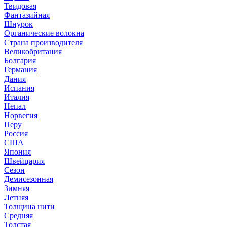
Твидовая
Фантазийная
Шнурок
Органические волокна
Страна производителя
Великобритания
Болгария
Германия
Дания
Испания
Италия
Непал
Норвегия
Перу
Россия
США
Япония
Швейцария
Сезон
Демисезонная
Зимняя
Летняя
Толщина нити
Средняя
Толстая