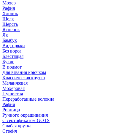
Мохер
Рафия
Хлопок
Шелк
Шерсть
Ягненок
Як
Бамбук
Вид пряжи
Без ворса
Блестящая
Букле
В подмот
Для вязания крючком
Классическая крутка
Меланжевая
Мохеровая
Пушистая
Переработанные волокна
Рафия
Ровница
Ручного окрашивания
С сертификатом GOTS
Слабая крутка
Стрейч