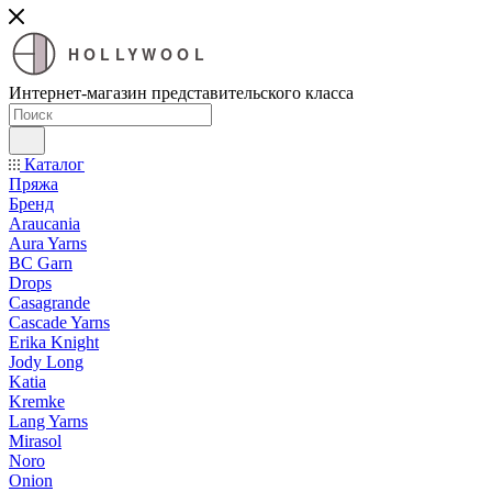
HOLLYWOOL
Интернет-магазин представительского класса
Каталог
Пряжа
Бренд
Araucania
Aura Yarns
BC Garn
Drops
Casagrande
Cascade Yarns
Erika Knight
Jody Long
Katia
Kremke
Lang Yarns
Mirasol
Noro
Onion