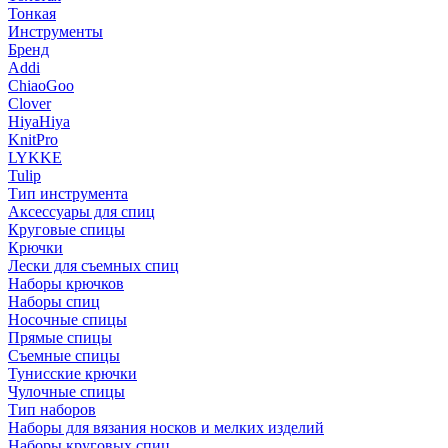
Тонкая
Инструменты
Бренд
Addi
ChiaoGoo
Clover
HiyaHiya
KnitPro
LYKKE
Tulip
Тип инструмента
Аксессуары для спиц
Круговые спицы
Крючки
Лески для съемных спиц
Наборы крючков
Наборы спиц
Носочные спицы
Прямые спицы
Съемные спицы
Тунисские крючки
Чулочные спицы
Тип наборов
Наборы для вязания носков и мелких изделий
Наборы круговых спиц