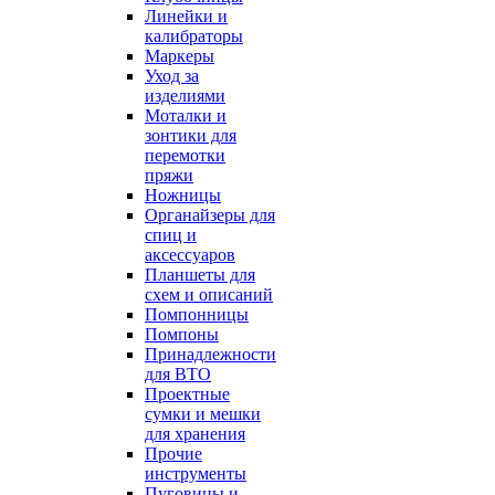
Линейки и
калибраторы
Маркеры
Уход за
изделиями
Моталки и
зонтики для
перемотки
пряжи
Ножницы
Органайзеры для
спиц и
аксессуаров
Планшеты для
схем и описаний
Помпонницы
Помпоны
Принадлежности
для ВТО
Проектные
сумки и мешки
для хранения
Прочие
инструменты
Пуговицы и