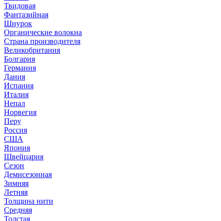
Твидовая
Фантазийная
Шнурок
Органические волокна
Страна производителя
Великобритания
Болгария
Германия
Дания
Испания
Италия
Непал
Норвегия
Перу
Россия
США
Япония
Швейцария
Сезон
Демисезонная
Зимняя
Летняя
Толщина нити
Средняя
Толстая