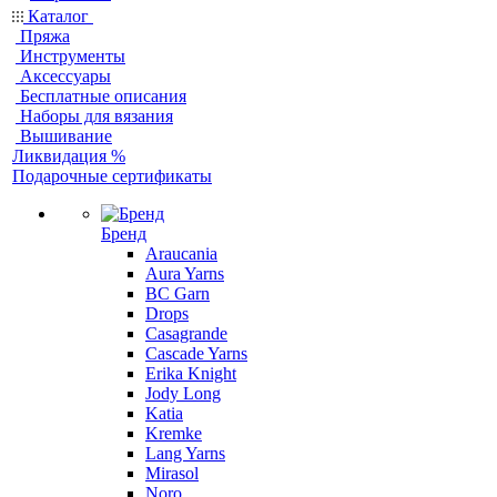
Каталог
Пряжа
Инструменты
Аксессуары
Бесплатные описания
Наборы для вязания
Вышивание
Ликвидация %
Подарочные сертификаты
Бренд
Araucania
Aura Yarns
BC Garn
Drops
Casagrande
Cascade Yarns
Erika Knight
Jody Long
Katia
Kremke
Lang Yarns
Mirasol
Noro