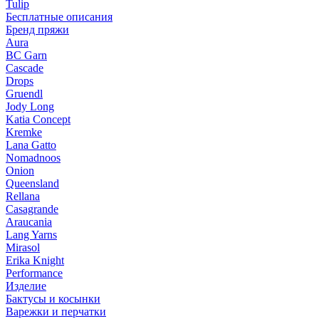
Tulip
Бесплатные описания
Бренд пряжи
Aura
BC Garn
Cascade
Drops
Gruendl
Jody Long
Katia Concept
Kremke
Lana Gatto
Nomadnoos
Onion
Queensland
Rellana
Casagrande
Araucania
Lang Yarns
Mirasol
Erika Knight
Performance
Изделие
Бактусы и косынки
Варежки и перчатки