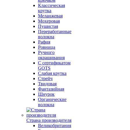
крючком
Классическая
крутка
Меланжевая
Мохеровая
Пушистая
Переработанные
волокна
Рафия
Ровница
Ручного
окрашивания
С сертификатом
GOTS
Слабая крутка
Стрейч
Твидовая
Фантазийная
Шнурок
Органические
волокна
Страна производителя
Великобритания