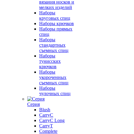
вязания носков и
мелких изделий
Наборы
круговых спиц
Наборы крючков
Наборы прямых
спиц
Наборы
стандартных
съемных спиц
Наборы
тунисских
крючков
Наборы
укороченных
съемных спиц
Наборы
чулочных спиц
Серия
Blush
CarryC
CarryC Long
CarryT
Complete