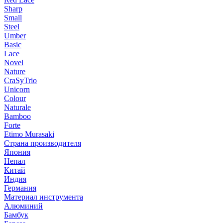
Sharp
Small
Steel
Umber
Basic
Lace
Novel
Nature
CraSyTrio
Unicorn
Colour
Naturale
Bamboo
Forte
Etimo Murasaki
Страна производителя
Япония
Непал
Китай
Индия
Германия
Материал инструмента
Алюминий
Бамбук