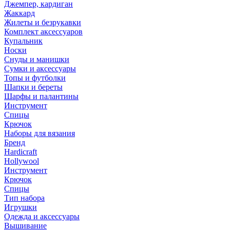
Джемпер, кардиган
Жаккард
Жилеты и безрукавки
Комплект аксессуаров
Купальник
Носки
Снуды и манишки
Сумки и аксессуары
Топы и футболки
Шапки и береты
Шарфы и палантины
Инструмент
Спицы
Крючок
Наборы для вязания
Бренд
Hardicraft
Hollywool
Инструмент
Крючок
Спицы
Тип набора
Игрушки
Одежда и аксессуары
Вышивание