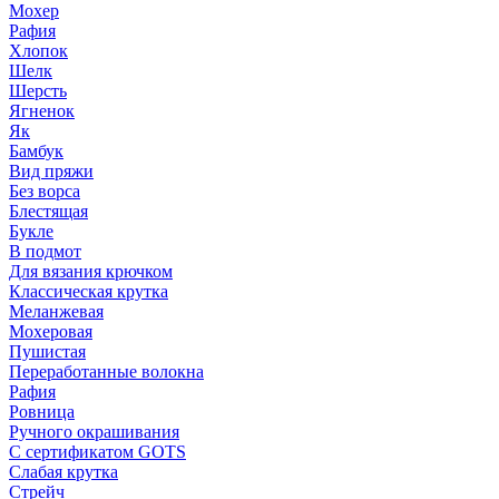
Мохер
Рафия
Хлопок
Шелк
Шерсть
Ягненок
Як
Бамбук
Вид пряжи
Без ворса
Блестящая
Букле
В подмот
Для вязания крючком
Классическая крутка
Меланжевая
Мохеровая
Пушистая
Переработанные волокна
Рафия
Ровница
Ручного окрашивания
С сертификатом GOTS
Слабая крутка
Стрейч