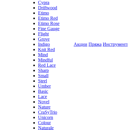
Cypra
Driftwood
Etimo
Etimo Red
Etimo Rose
Fine Gauge
Flight
Grove
Indigo
Акции
Пряжа
Инструмент
Knit Red
Mind
Mindful
Red Lace
Sharp
Small
Steel
Umber
Basic
Lace
Novel
Nature
CraSyTrio
Unicorn
Colour
Naturale