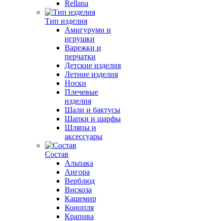
Rellana
Тип изделия
Амигуруми и
игрушки
Варежки и
перчатки
Детские изделия
Летние изделия
Носки
Плечевые
изделия
Шали и бактусы
Шапки и шарфы
Шляпы и
аксессуары
Состав
Альпака
Ангора
Верблюд
Вискоза
Кашемир
Конопля
Крапива