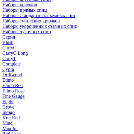
Наборы крючков
Наборы прямых спиц
Наборы стандартных съемных спиц
Наборы тунисских крючков
Наборы укороченных съемных спиц
Наборы чулочных спиц
Серия
Blush
CarryC
CarryC Long
CarryT
Complete
Cypra
Driftwood
Etimo
Etimo Red
Etimo Rose
Fine Gauge
Flight
Grove
Indigo
Knit Red
Mind
Mindful
Red Lace