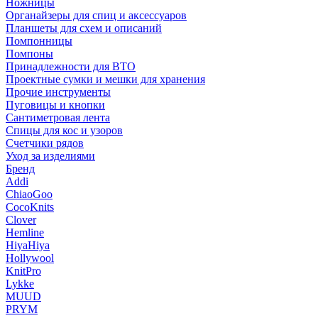
Ножницы
Органайзеры для спиц и аксессуаров
Планшеты для схем и описаний
Помпонницы
Помпоны
Принадлежности для ВТО
Проектные сумки и мешки для хранения
Прочие инструменты
Пуговицы и кнопки
Сантиметровая лента
Спицы для кос и узоров
Счетчики рядов
Уход за изделиями
Бренд
Addi
ChiaoGoo
CocoKnits
Clover
Hemline
HiyaHiya
Hollywool
KnitPro
Lykke
MUUD
PRYM