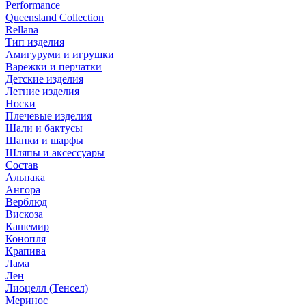
Performance
Queensland Collection
Rellana
Тип изделия
Амигуруми и игрушки
Варежки и перчатки
Детские изделия
Летние изделия
Носки
Плечевые изделия
Шали и бактусы
Шапки и шарфы
Шляпы и аксессуары
Состав
Альпака
Ангора
Верблюд
Вискоза
Кашемир
Конопля
Крапива
Лама
Лен
Лиоцелл (Тенсел)
Меринос