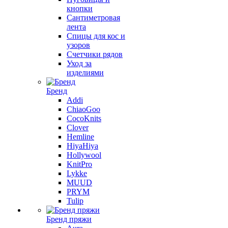
кнопки
Сантиметровая
лента
Спицы для кос и
узоров
Счетчики рядов
Уход за
изделиями
Бренд
Addi
ChiaoGoo
CocoKnits
Clover
Hemline
HiyaHiya
Hollywool
KnitPro
Lykke
MUUD
PRYM
Tulip
Бренд пряжи