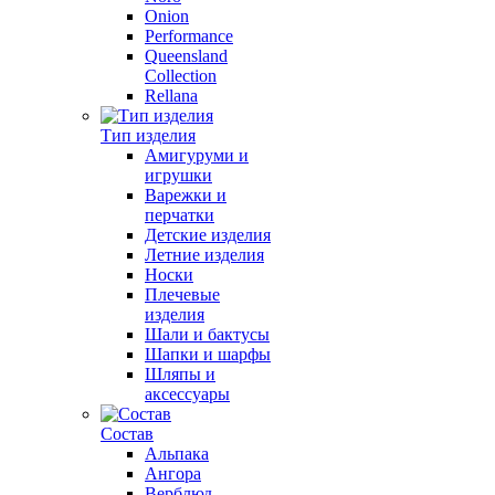
Onion
Performance
Queensland
Collection
Rellana
Тип изделия
Амигуруми и
игрушки
Варежки и
перчатки
Детские изделия
Летние изделия
Носки
Плечевые
изделия
Шали и бактусы
Шапки и шарфы
Шляпы и
аксессуары
Состав
Альпака
Ангора
Верблюд