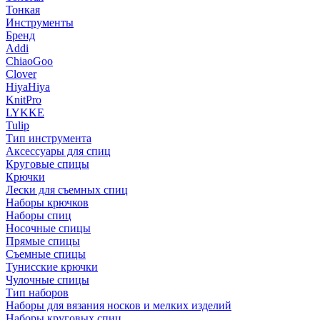
Тонкая
Инструменты
Бренд
Addi
ChiaoGoo
Clover
HiyaHiya
KnitPro
LYKKE
Tulip
Тип инструмента
Аксессуары для спиц
Круговые спицы
Крючки
Лески для съемных спиц
Наборы крючков
Наборы спиц
Носочные спицы
Прямые спицы
Съемные спицы
Тунисские крючки
Чулочные спицы
Тип наборов
Наборы для вязания носков и мелких изделий
Наборы круговых спиц