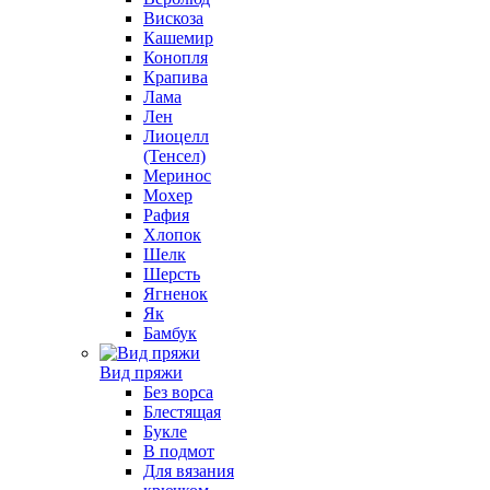
Вискоза
Кашемир
Конопля
Крапива
Лама
Лен
Лиоцелл
(Тенсел)
Меринос
Мохер
Рафия
Хлопок
Шелк
Шерсть
Ягненок
Як
Бамбук
Вид пряжи
Без ворса
Блестящая
Букле
В подмот
Для вязания