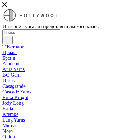
HOLLYWOOL
Интернет-магазин представительского класса
Каталог
Пряжа
Бренд
Araucania
Aura Yarns
BC Garn
Drops
Casagrande
Cascade Yarns
Erika Knight
Jody Long
Katia
Kremke
Lang Yarns
Mirasol
Noro
Onion