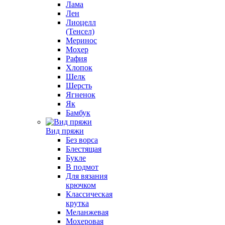
Лама
Лен
Лиоцелл
(Тенсел)
Меринос
Мохер
Рафия
Хлопок
Шелк
Шерсть
Ягненок
Як
Бамбук
Вид пряжи
Без ворса
Блестящая
Букле
В подмот
Для вязания
крючком
Классическая
крутка
Меланжевая
Мохеровая