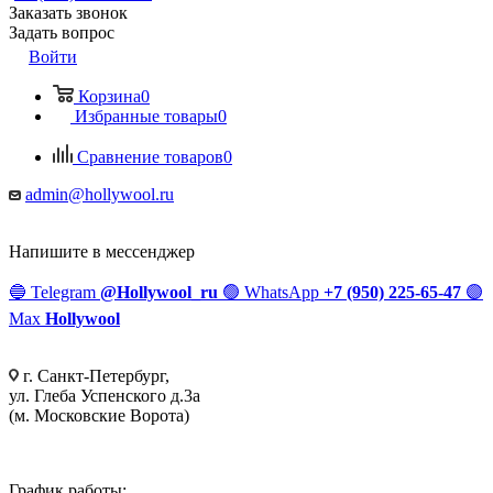
Заказать звонок
Задать вопрос
Войти
Корзина
0
Избранные товары
0
Сравнение товаров
0
admin@hollywool.ru
Напишите в мессенджер
🔵
Telegram
@Hollywool_ru
🟢
WhatsApp
+7 (950) 225-65-47
🟣
Max
Hollywool
г. Санкт-Петербург,
ул. Глеба Успенского д.3а
(м. Московские Ворота)
График работы: