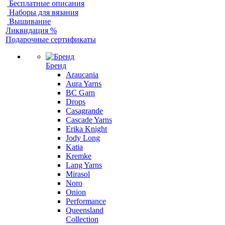
Бесплатные описания
Наборы для вязания
Вышивание
Ликвидация %
Подарочные сертификаты
Бренд
Araucania
Aura Yarns
BC Garn
Drops
Casagrande
Cascade Yarns
Erika Knight
Jody Long
Katia
Kremke
Lang Yarns
Mirasol
Noro
Onion
Performance
Queensland
Collection