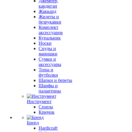
Джемпер,
кардиган
Жаккард
Жилеты и
безрукавки
Комплект
аксессуаров
Купальник
Носки
Снуды и
манишки
Сумки и
аксессуары
Топы и
футболки
Шапки и береты
Шарфы и
палантины
Инструмент
Спицы
Крючок
Бренд
Hardicraft