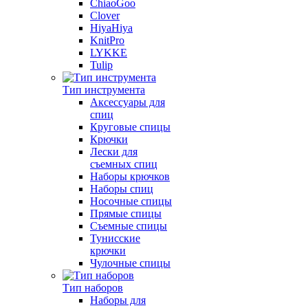
ChiaoGoo
Clover
HiyaHiya
KnitPro
LYKKE
Tulip
Тип инструмента
Аксессуары для
спиц
Круговые спицы
Крючки
Лески для
съемных спиц
Наборы крючков
Наборы спиц
Носочные спицы
Прямые спицы
Съемные спицы
Тунисские
крючки
Чулочные спицы
Тип наборов
Наборы для