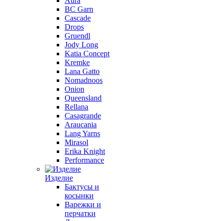
Aura
BC Garn
Cascade
Drops
Gruendl
Jody Long
Katia Concept
Kremke
Lana Gatto
Nomadnoos
Onion
Queensland
Rellana
Casagrande
Araucania
Lang Yarns
Mirasol
Erika Knight
Performance
Изделие
Бактусы и
косынки
Варежки и
перчатки