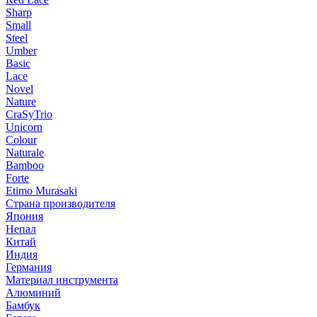
Sharp
Small
Steel
Umber
Basic
Lace
Novel
Nature
CraSyTrio
Unicorn
Colour
Naturale
Bamboo
Forte
Etimo Murasaki
Страна производителя
Япония
Непал
Китай
Индия
Германия
Материал инструмента
Алюминий
Бамбук