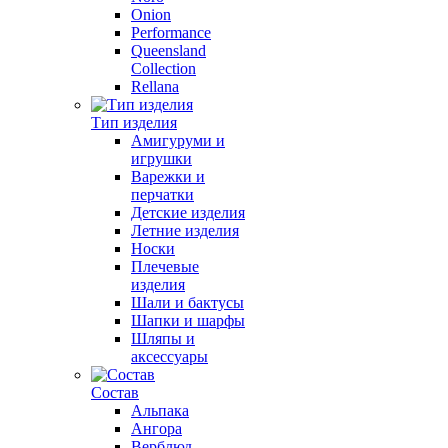
Onion
Performance
Queensland
Collection
Rellana
Тип изделия
Амигуруми и
игрушки
Варежки и
перчатки
Детские изделия
Летние изделия
Носки
Плечевые
изделия
Шали и бактусы
Шапки и шарфы
Шляпы и
аксессуары
Состав
Альпака
Ангора
Верблюд