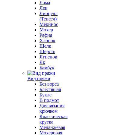
Лама
Лен
Лиоцелл
(Тенсел)
Меринос
Мохер
Рафия
Хлопок
Шелк
Шерсть
Ягненок
Як
Бамбук
Вид пряжи
Без ворса
Блестящая
Букле
В подмот
Для вязания
крючком
Классическая
крутка
Меланжевая
Мохеровая