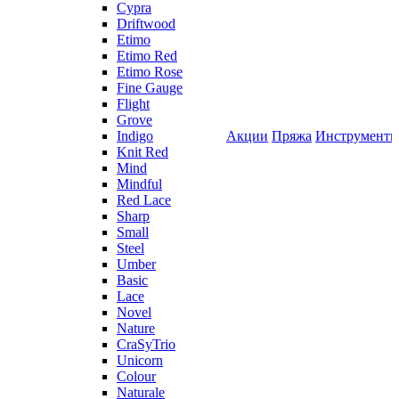
Cypra
Driftwood
Etimo
Etimo Red
Etimo Rose
Fine Gauge
Flight
Grove
Indigo
Акции
Пряжа
Инструмент
Knit Red
Mind
Mindful
Red Lace
Sharp
Small
Steel
Umber
Basic
Lace
Novel
Nature
CraSyTrio
Unicorn
Colour
Naturale