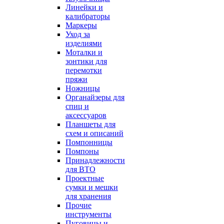
Линейки и
калибраторы
Маркеры
Уход за
изделиями
Моталки и
зонтики для
перемотки
пряжи
Ножницы
Органайзеры для
спиц и
аксессуаров
Планшеты для
схем и описаний
Помпонницы
Помпоны
Принадлежности
для ВТО
Проектные
сумки и мешки
для хранения
Прочие
инструменты
Пуговицы и