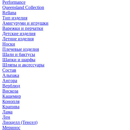
Performance
Queensland Collection
Rellana
Тип изделия
Амигуруми и игрушки
Варежки и перчатки
Детские изделия
Летние изделия
Носки
Плечевые изделия
Шали и бактусы
Шапки и шарфы
Шляпы и аксессуары
Состав
Альпака
Ангора
Верблюд
Вискоза
Кашемир
Конопля
Крапива
Лама
Лен
Лиоцелл (Тенсел)
Меринос