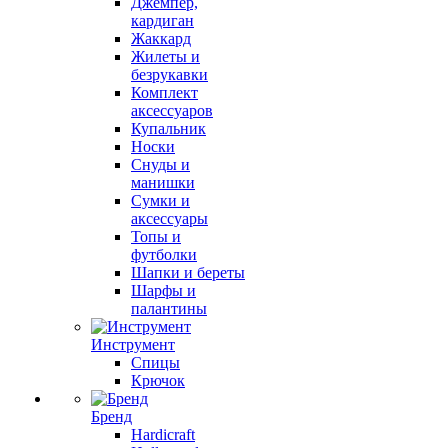
Джемпер,
кардиган
Жаккард
Жилеты и
безрукавки
Комплект
аксессуаров
Купальник
Носки
Снуды и
манишки
Сумки и
аксессуары
Топы и
футболки
Шапки и береты
Шарфы и
палантины
Инструмент
Спицы
Крючок
Бренд
Hardicraft