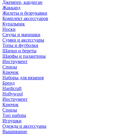
Джемпер, кардиган
Жаккард
Жилеты и безрукавки
Комплект аксессуаров
Купальник
Носки
Снуды и манишки
Сумки и аксессуары
Топы и футболки
Шапки и береты
Шарфы и палантины
Инструмент
Спицы
Крючок
Наборы для вязания
Бренд
Hardicraft
Hollywool
Инструмент
Крючок
Спицы
Тип набора
Игрушки
Одежда и аксессуары
Вышивание