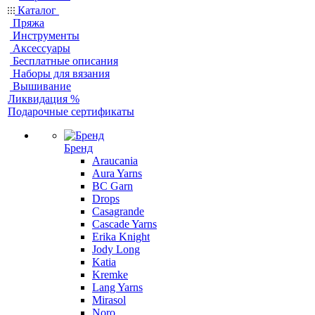
Каталог
Пряжа
Инструменты
Аксессуары
Бесплатные описания
Наборы для вязания
Вышивание
Ликвидация %
Подарочные сертификаты
Бренд
Araucania
Aura Yarns
BC Garn
Drops
Casagrande
Cascade Yarns
Erika Knight
Jody Long
Katia
Kremke
Lang Yarns
Mirasol
Noro