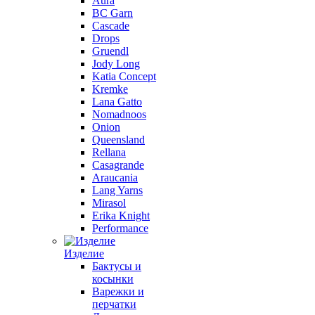
Aura
BC Garn
Cascade
Drops
Gruendl
Jody Long
Katia Concept
Kremke
Lana Gatto
Nomadnoos
Onion
Queensland
Rellana
Casagrande
Araucania
Lang Yarns
Mirasol
Erika Knight
Performance
Изделие
Бактусы и
косынки
Варежки и
перчатки