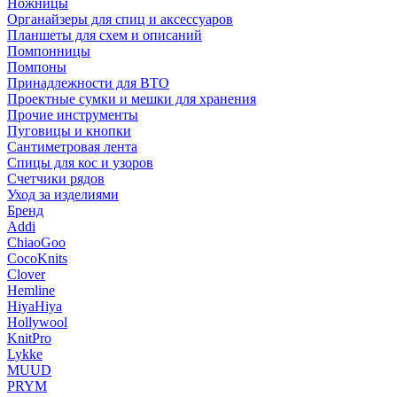
Ножницы
Органайзеры для спиц и аксессуаров
Планшеты для схем и описаний
Помпонницы
Помпоны
Принадлежности для ВТО
Проектные сумки и мешки для хранения
Прочие инструменты
Пуговицы и кнопки
Сантиметровая лента
Спицы для кос и узоров
Счетчики рядов
Уход за изделиями
Бренд
Addi
ChiaoGoo
CocoKnits
Clover
Hemline
HiyaHiya
Hollywool
KnitPro
Lykke
MUUD
PRYM