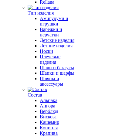
Rellana
Тип изделия
Амигуруми и
игрушки
Варежки и
перчатки
Детские изделия
Летние изделия
Носки
Плечевые
изделия
Шали и бактусы
Шапки и шарфы
Шляпы и
аксессуары
Состав
Альпака
Ангора
Верблюд
Вискоза
Кашемир
Конопля
Крапива