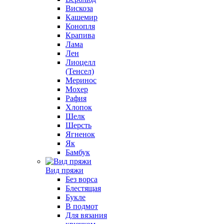
Вискоза
Кашемир
Конопля
Крапива
Лама
Лен
Лиоцелл
(Тенсел)
Меринос
Мохер
Рафия
Хлопок
Шелк
Шерсть
Ягненок
Як
Бамбук
Вид пряжи
Без ворса
Блестящая
Букле
В подмот
Для вязания