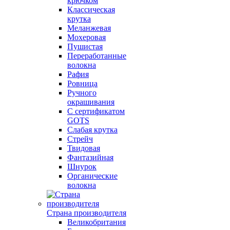
крючком
Классическая
крутка
Меланжевая
Мохеровая
Пушистая
Переработанные
волокна
Рафия
Ровница
Ручного
окрашивания
С сертификатом
GOTS
Слабая крутка
Стрейч
Твидовая
Фантазийная
Шнурок
Органические
волокна
Страна производителя
Великобритания