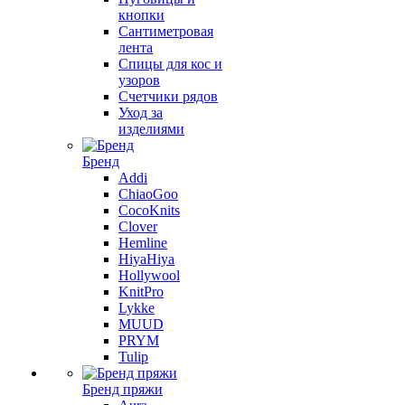
кнопки
Сантиметровая
лента
Спицы для кос и
узоров
Счетчики рядов
Уход за
изделиями
Бренд
Addi
ChiaoGoo
CocoKnits
Clover
Hemline
HiyaHiya
Hollywool
KnitPro
Lykke
MUUD
PRYM
Tulip
Бренд пряжи