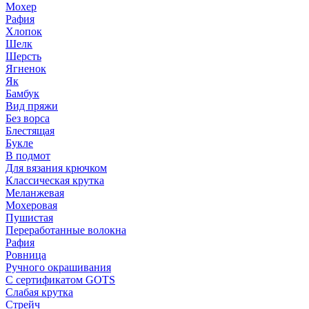
Мохер
Рафия
Хлопок
Шелк
Шерсть
Ягненок
Як
Бамбук
Вид пряжи
Без ворса
Блестящая
Букле
В подмот
Для вязания крючком
Классическая крутка
Меланжевая
Мохеровая
Пушистая
Переработанные волокна
Рафия
Ровница
Ручного окрашивания
С сертификатом GOTS
Слабая крутка
Стрейч