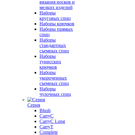
вязания носков и
мелких изделий
Наборы
круговых спиц
Наборы крючков
Наборы прямых
спиц
Наборы
стандартных
съемных спиц
Наборы
тунисских
крючков
Наборы
укороченных
съемных спиц
Наборы
чулочных спиц
Серия
Blush
CarryC
CarryC Long
CarryT
Complete