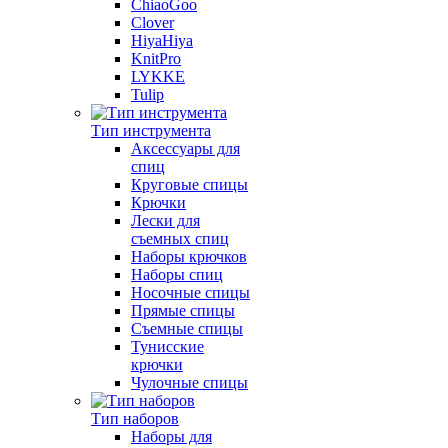
ChiaoGoo
Clover
HiyaHiya
KnitPro
LYKKE
Tulip
Тип инструмента
Аксессуары для
спиц
Круговые спицы
Крючки
Лески для
съемных спиц
Наборы крючков
Наборы спиц
Носочные спицы
Прямые спицы
Съемные спицы
Тунисские
крючки
Чулочные спицы
Тип наборов
Наборы для