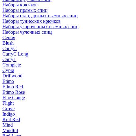
Наборы крючков
Наборы прямых спиц
Наборы стандартных съемных спиц
Наборы тунисских крючков
Наборы укороченных съемных спиц
Наборы чулочных спиц
Серия
Blush
CarryC
CarryC Long
CarryT
Complete
Cypra
Driftwood
Etimo
Etimo Red
Etimo Rose
Fine Gauge
Flight
Grove
Indigo
Knit Red
Mind
Mindful
Red Lace