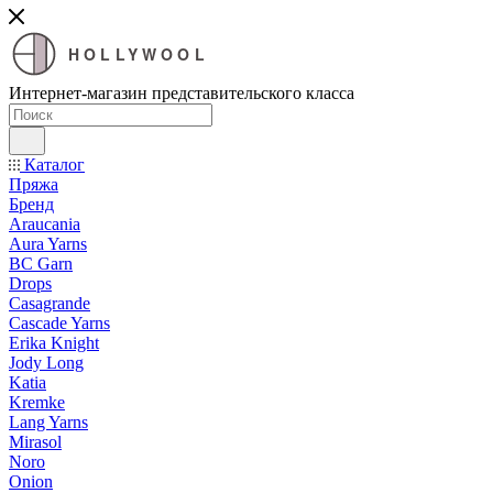
HOLLYWOOL
Интернет-магазин представительского класса
Каталог
Пряжа
Бренд
Araucania
Aura Yarns
BC Garn
Drops
Casagrande
Cascade Yarns
Erika Knight
Jody Long
Katia
Kremke
Lang Yarns
Mirasol
Noro
Onion