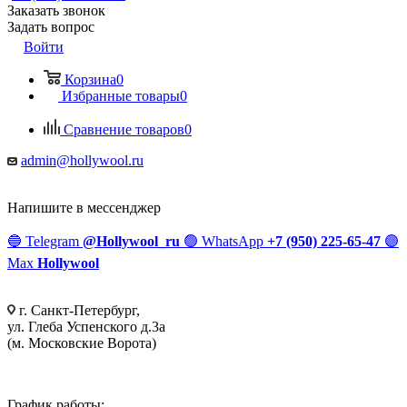
Заказать звонок
Задать вопрос
Войти
Корзина
0
Избранные товары
0
Сравнение товаров
0
admin@hollywool.ru
Напишите в мессенджер
🔵
Telegram
@Hollywool_ru
🟢
WhatsApp
+7 (950) 225-65-47
🟣
Max
Hollywool
г. Санкт-Петербург,
ул. Глеба Успенского д.3а
(м. Московские Ворота)
График работы: