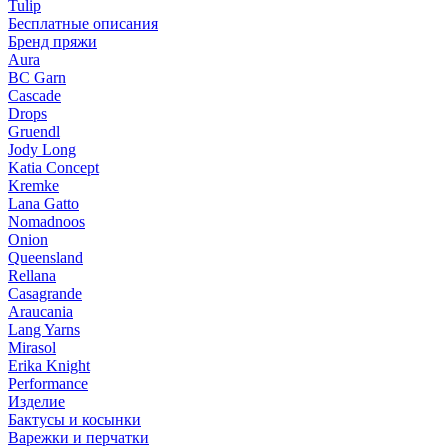
Tulip
Бесплатные описания
Бренд пряжи
Aura
BC Garn
Cascade
Drops
Gruendl
Jody Long
Katia Concept
Kremke
Lana Gatto
Nomadnoos
Onion
Queensland
Rellana
Casagrande
Araucania
Lang Yarns
Mirasol
Erika Knight
Performance
Изделие
Бактусы и косынки
Варежки и перчатки