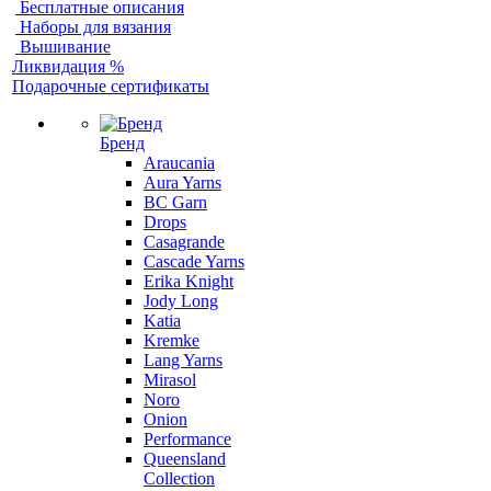
Бесплатные описания
Наборы для вязания
Вышивание
Ликвидация %
Подарочные сертификаты
Бренд
Araucania
Aura Yarns
BC Garn
Drops
Casagrande
Cascade Yarns
Erika Knight
Jody Long
Katia
Kremke
Lang Yarns
Mirasol
Noro
Onion
Performance
Queensland
Collection