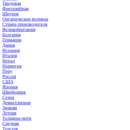
Твидовая
Фантазийная
Шнурок
Органические волокна
Страна производителя
Великобритания
Болгария
Германия
Дания
Испания
Италия
Непал
Норвегия
Перу
Россия
США
Япония
Швейцария
Сезон
Демисезонная
Зимняя
Летняя
Толщина нити
Средняя
Толстая