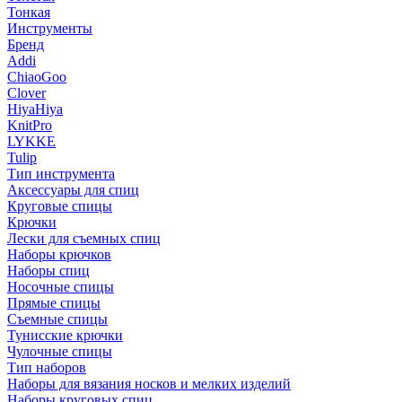
Тонкая
Инструменты
Бренд
Addi
ChiaoGoo
Clover
HiyaHiya
KnitPro
LYKKE
Tulip
Тип инструмента
Аксессуары для спиц
Круговые спицы
Крючки
Лески для съемных спиц
Наборы крючков
Наборы спиц
Носочные спицы
Прямые спицы
Съемные спицы
Тунисские крючки
Чулочные спицы
Тип наборов
Наборы для вязания носков и мелких изделий
Наборы круговых спиц