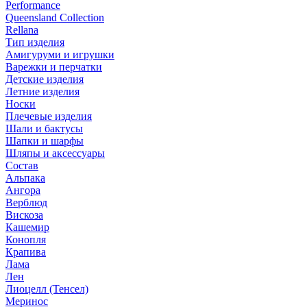
Performance
Queensland Collection
Rellana
Тип изделия
Амигуруми и игрушки
Варежки и перчатки
Детские изделия
Летние изделия
Носки
Плечевые изделия
Шали и бактусы
Шапки и шарфы
Шляпы и аксессуары
Состав
Альпака
Ангора
Верблюд
Вискоза
Кашемир
Конопля
Крапива
Лама
Лен
Лиоцелл (Тенсел)
Меринос