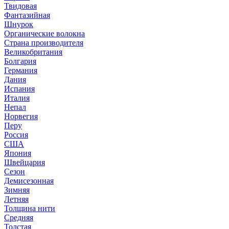
Твидовая
Фантазийная
Шнурок
Органические волокна
Страна производителя
Великобритания
Болгария
Германия
Дания
Испания
Италия
Непал
Норвегия
Перу
Россия
США
Япония
Швейцария
Сезон
Демисезонная
Зимняя
Летняя
Толщина нити
Средняя
Толстая