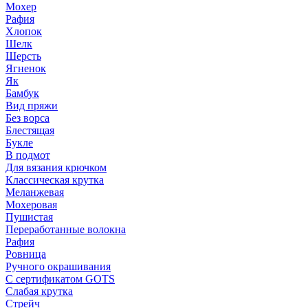
Мохер
Рафия
Хлопок
Шелк
Шерсть
Ягненок
Як
Бамбук
Вид пряжи
Без ворса
Блестящая
Букле
В подмот
Для вязания крючком
Классическая крутка
Меланжевая
Мохеровая
Пушистая
Переработанные волокна
Рафия
Ровница
Ручного окрашивания
С сертификатом GOTS
Слабая крутка
Стрейч