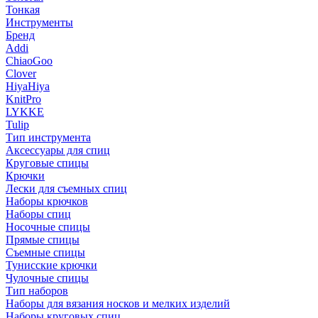
Тонкая
Инструменты
Бренд
Addi
ChiaoGoo
Clover
HiyaHiya
KnitPro
LYKKE
Tulip
Тип инструмента
Аксессуары для спиц
Круговые спицы
Крючки
Лески для съемных спиц
Наборы крючков
Наборы спиц
Носочные спицы
Прямые спицы
Съемные спицы
Тунисские крючки
Чулочные спицы
Тип наборов
Наборы для вязания носков и мелких изделий
Наборы круговых спиц