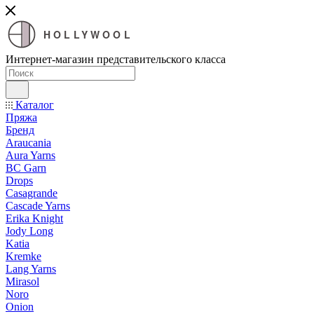
HOLLYWOOL
Интернет-магазин представительского класса
Каталог
Пряжа
Бренд
Araucania
Aura Yarns
BC Garn
Drops
Casagrande
Cascade Yarns
Erika Knight
Jody Long
Katia
Kremke
Lang Yarns
Mirasol
Noro
Onion