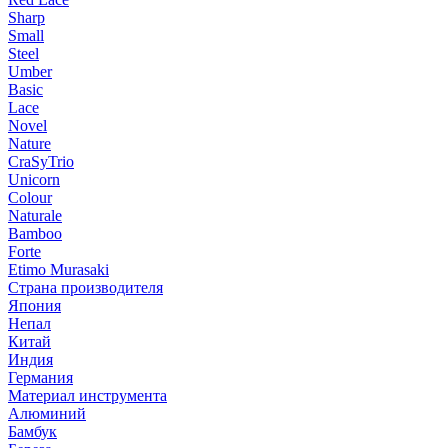
Sharp
Small
Steel
Umber
Basic
Lace
Novel
Nature
CraSyTrio
Unicorn
Colour
Naturale
Bamboo
Forte
Etimo Murasaki
Страна производителя
Япония
Непал
Китай
Индия
Германия
Материал инструмента
Алюминий
Бамбук