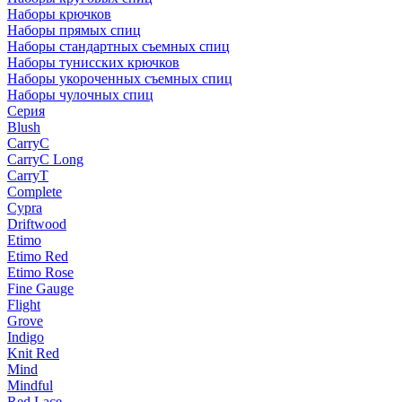
Наборы крючков
Наборы прямых спиц
Наборы стандартных съемных спиц
Наборы тунисских крючков
Наборы укороченных съемных спиц
Наборы чулочных спиц
Серия
Blush
CarryC
CarryC Long
CarryT
Complete
Cypra
Driftwood
Etimo
Etimo Red
Etimo Rose
Fine Gauge
Flight
Grove
Indigo
Knit Red
Mind
Mindful
Red Lace