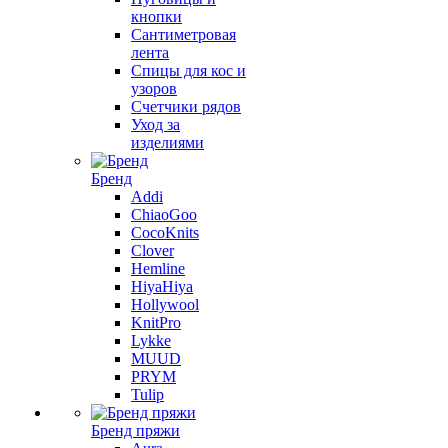
кнопки
Сантиметровая
лента
Спицы для кос и
узоров
Счетчики рядов
Уход за
изделиями
Бренд
Addi
ChiaoGoo
CocoKnits
Clover
Hemline
HiyaHiya
Hollywool
KnitPro
Lykke
MUUD
PRYM
Tulip
Бренд пряжи