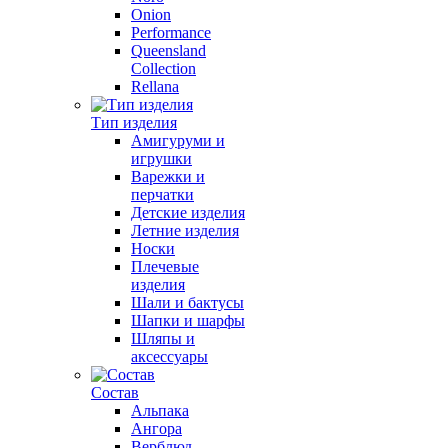
Onion
Performance
Queensland
Collection
Rellana
Тип изделия
Амигуруми и
игрушки
Варежки и
перчатки
Детские изделия
Летние изделия
Носки
Плечевые
изделия
Шали и бактусы
Шапки и шарфы
Шляпы и
аксессуары
Состав
Альпака
Ангора
Верблюд