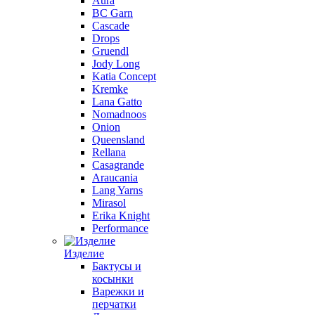
Aura
BC Garn
Cascade
Drops
Gruendl
Jody Long
Katia Concept
Kremke
Lana Gatto
Nomadnoos
Onion
Queensland
Rellana
Casagrande
Araucania
Lang Yarns
Mirasol
Erika Knight
Performance
Изделие
Бактусы и
косынки
Варежки и
перчатки