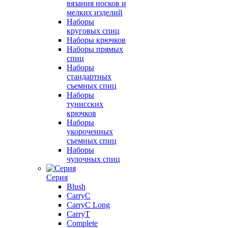
вязания носков и
мелких изделий
Наборы
круговых спиц
Наборы крючков
Наборы прямых
спиц
Наборы
стандартных
съемных спиц
Наборы
тунисских
крючков
Наборы
укороченных
съемных спиц
Наборы
чулочных спиц
Серия
Blush
CarryC
CarryC Long
CarryT
Complete