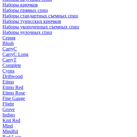
Наборы крючков
Наборы прямых спиц
Наборы стандартных съемных спиц
Наборы тунисских крючков
Наборы укороченных съемных спиц
Наборы чулочных спиц
Серия
Blush
CarryC
CarryC Long
CarryT
Complete
Cypra
Driftwood
Etimo
Etimo Red
Etimo Rose
Fine Gauge
Flight
Grove
Indigo
Knit Red
Mind
Mindful
Red Lace