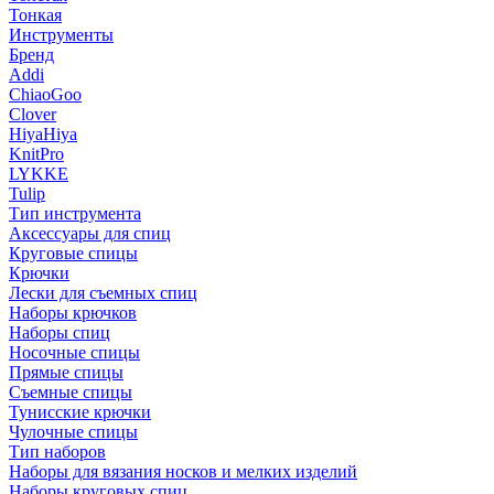
Тонкая
Инструменты
Бренд
Addi
ChiaoGoo
Clover
HiyaHiya
KnitPro
LYKKE
Tulip
Тип инструмента
Аксессуары для спиц
Круговые спицы
Крючки
Лески для съемных спиц
Наборы крючков
Наборы спиц
Носочные спицы
Прямые спицы
Съемные спицы
Тунисские крючки
Чулочные спицы
Тип наборов
Наборы для вязания носков и мелких изделий
Наборы круговых спиц