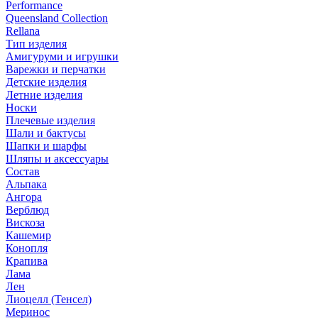
Performance
Queensland Collection
Rellana
Тип изделия
Амигуруми и игрушки
Варежки и перчатки
Детские изделия
Летние изделия
Носки
Плечевые изделия
Шали и бактусы
Шапки и шарфы
Шляпы и аксессуары
Состав
Альпака
Ангора
Верблюд
Вискоза
Кашемир
Конопля
Крапива
Лама
Лен
Лиоцелл (Тенсел)
Меринос