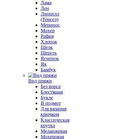
Лама
Лен
Лиоцелл
(Тенсел)
Меринос
Мохер
Рафия
Хлопок
Шелк
Шерсть
Ягненок
Як
Бамбук
Вид пряжи
Без ворса
Блестящая
Букле
В подмот
Для вязания
крючком
Классическая
крутка
Меланжевая
Мохеровая