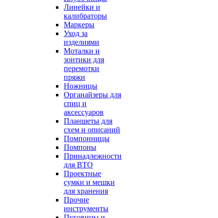
Линейки и
калибраторы
Маркеры
Уход за
изделиями
Моталки и
зонтики для
перемотки
пряжи
Ножницы
Органайзеры для
спиц и
аксессуаров
Планшеты для
схем и описаний
Помпонницы
Помпоны
Принадлежности
для ВТО
Проектные
сумки и мешки
для хранения
Прочие
инструменты
Пуговицы и