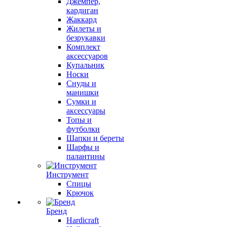
Джемпер,
кардиган
Жаккард
Жилеты и
безрукавки
Комплект
аксессуаров
Купальник
Носки
Снуды и
манишки
Сумки и
аксессуары
Топы и
футболки
Шапки и береты
Шарфы и
палантины
Инструмент
Спицы
Крючок
Бренд
Hardicraft