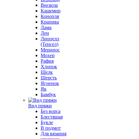
Вискоза
Кашемир
Конопля
Крапива
Лама
Лен
Лиоцелл
(Тенсел)
Меринос
Мохер
Рафия
Хлопок
Шелк
Шерсть
Ягненок
Як
Бамбук
Вид пряжи
Без ворса
Блестящая
Букле
В подмот
Для вязания