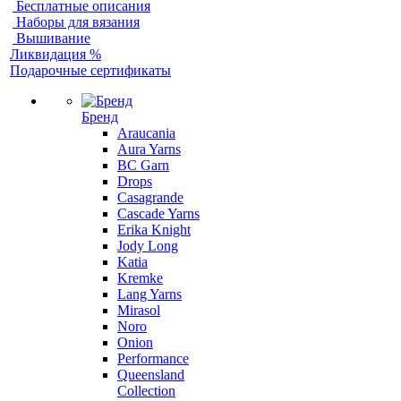
Бесплатные описания
Наборы для вязания
Вышивание
Ликвидация %
Подарочные сертификаты
Бренд
Araucania
Aura Yarns
BC Garn
Drops
Casagrande
Cascade Yarns
Erika Knight
Jody Long
Katia
Kremke
Lang Yarns
Mirasol
Noro
Onion
Performance
Queensland
Collection