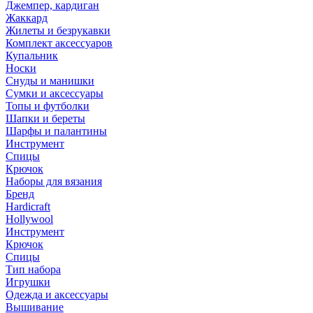
Джемпер, кардиган
Жаккард
Жилеты и безрукавки
Комплект аксессуаров
Купальник
Носки
Снуды и манишки
Сумки и аксессуары
Топы и футболки
Шапки и береты
Шарфы и палантины
Инструмент
Спицы
Крючок
Наборы для вязания
Бренд
Hardicraft
Hollywool
Инструмент
Крючок
Спицы
Тип набора
Игрушки
Одежда и аксессуары
Вышивание