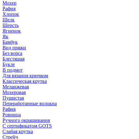
Мохер
Рафия
Хлопок
Шелк
Шерсть
Ягненок
Як
Бамбук
Вид пряжи
Без ворса
Блестящая
Букле
В подмот
Для вязания крючком
Классическая крутка
Меланжевая
Мохеровая
Пушистая
Переработанные волокна
Рафия
Ровница
Ручного окрашивания
С сертификатом GOTS
Слабая крутка
Стрейч