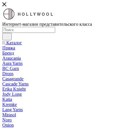
HOLLYWOOL
Интернет-магазин представительского класса
Каталог
Пряжа
Бренд
Araucania
Aura Yarns
BC Garn
Drops
Casagrande
Cascade Yarns
Erika Knight
Jody Long
Katia
Kremke
Lang Yarns
Mirasol
Noro
Onion