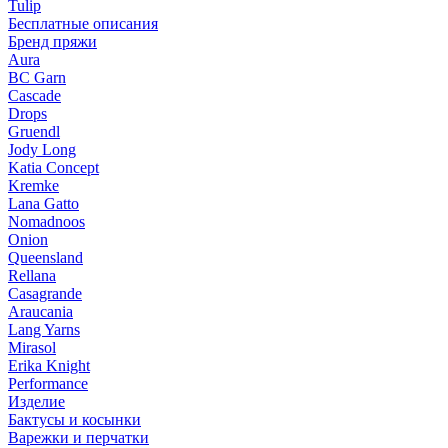
Tulip
Бесплатные описания
Бренд пряжи
Aura
BC Garn
Cascade
Drops
Gruendl
Jody Long
Katia Concept
Kremke
Lana Gatto
Nomadnoos
Onion
Queensland
Rellana
Casagrande
Araucania
Lang Yarns
Mirasol
Erika Knight
Performance
Изделие
Бактусы и косынки
Варежки и перчатки