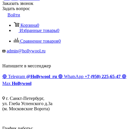
Заказать звонок
Задать вопрос
Войти
Корзина
0
Избранные товары
0
Сравнение товаров
0
admin@hollywool.ru
Напишите в мессенджер
🔵
Telegram
@Hollywool_ru
🟢
WhatsApp
+7 (950) 225-65-47
🟣
Max
Hollywool
г. Санкт-Петербург,
ул. Глеба Успенского д.3а
(м. Московские Ворота)
График работы: