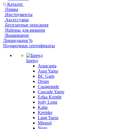
Каталог
Пряжа
Инструменты
Аксессуары
Бесплатные описания
Наборы для вязания
Вышивание
Ликвидация %
Подарочные сертификаты
Бренд
Araucania
Aura Yarns
BC Garn
Drops
Casagrande
Cascade Yarns
Erika Knight
Jody Long
Katia
Kremke
Lang Yarns
Mirasol
Noro