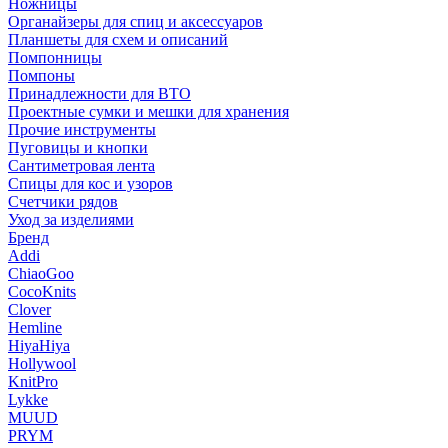
Ножницы
Органайзеры для спиц и аксессуаров
Планшеты для схем и описаний
Помпонницы
Помпоны
Принадлежности для ВТО
Проектные сумки и мешки для хранения
Прочие инструменты
Пуговицы и кнопки
Сантиметровая лента
Спицы для кос и узоров
Счетчики рядов
Уход за изделиями
Бренд
Addi
ChiaoGoo
CocoKnits
Clover
Hemline
HiyaHiya
Hollywool
KnitPro
Lykke
MUUD
PRYM