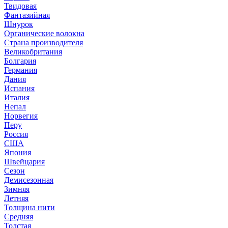
Твидовая
Фантазийная
Шнурок
Органические волокна
Страна производителя
Великобритания
Болгария
Германия
Дания
Испания
Италия
Непал
Норвегия
Перу
Россия
США
Япония
Швейцария
Сезон
Демисезонная
Зимняя
Летняя
Толщина нити
Средняя
Толстая