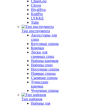
ChiaoGoo
Clover
HiyaHiya
KnitPro
LYKKE
Tulip
Тип инструмента
Аксессуары для
спиц
Круговые спицы
Крючки
Лески для
съемных спиц
Наборы крючков
Наборы спиц
Носочные спицы
Прямые спицы
Съемные спицы
Тунисские
крючки
Чулочные спицы
Тип наборов
Наборы для