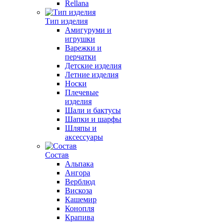
Rellana
Тип изделия
Амигуруми и
игрушки
Варежки и
перчатки
Детские изделия
Летние изделия
Носки
Плечевые
изделия
Шали и бактусы
Шапки и шарфы
Шляпы и
аксессуары
Состав
Альпака
Ангора
Верблюд
Вискоза
Кашемир
Конопля
Крапива