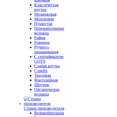
крючком
Классическая
крутка
Меланжевая
Мохеровая
Пушистая
Переработанные
волокна
Рафия
Ровница
Ручного
окрашивания
С сертификатом
GOTS
Слабая крутка
Стрейч
Твидовая
Фантазийная
Шнурок
Органические
волокна
Страна производителя
Великобритания