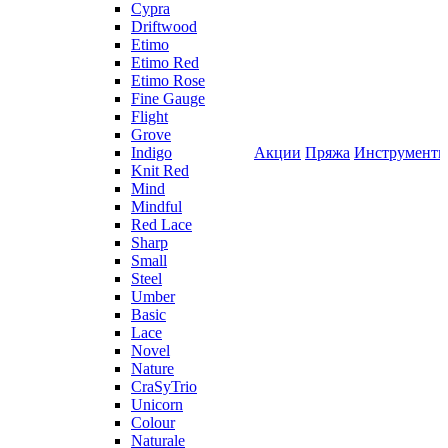
Cypra
Driftwood
Etimo
Etimo Red
Etimo Rose
Fine Gauge
Flight
Grove
Indigo
Акции
Пряжа
Инструмент
Knit Red
Mind
Mindful
Red Lace
Sharp
Small
Steel
Umber
Basic
Lace
Novel
Nature
CraSyTrio
Unicorn
Colour
Naturale