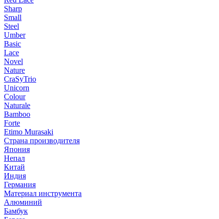
Sharp
Small
Steel
Umber
Basic
Lace
Novel
Nature
CraSyTrio
Unicorn
Colour
Naturale
Bamboo
Forte
Etimo Murasaki
Страна производителя
Япония
Непал
Китай
Индия
Германия
Материал инструмента
Алюминий
Бамбук