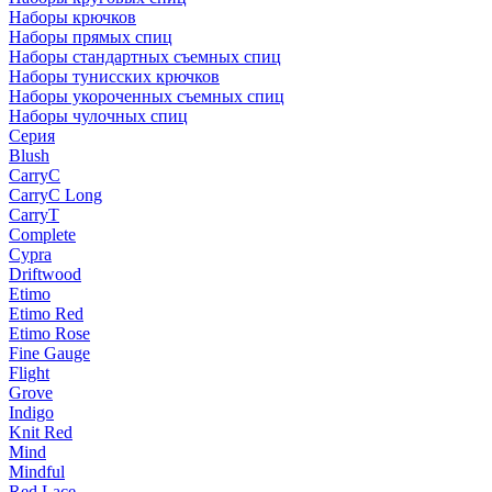
Наборы крючков
Наборы прямых спиц
Наборы стандартных съемных спиц
Наборы тунисских крючков
Наборы укороченных съемных спиц
Наборы чулочных спиц
Серия
Blush
CarryC
CarryC Long
CarryT
Complete
Cypra
Driftwood
Etimo
Etimo Red
Etimo Rose
Fine Gauge
Flight
Grove
Indigo
Knit Red
Mind
Mindful
Red Lace