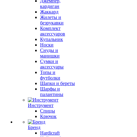
Джемпер,
кардиган
Жаккард
Жилеты и
безрукавки
Комплект
аксессуаров
Купальник
Носки
Снуды и
манишки
Сумки и
аксессуары
Топы и
футболки
Шапки и береты
Шарфы и
палантины
Инструмент
Спицы
Крючок
Бренд
Hardicraft