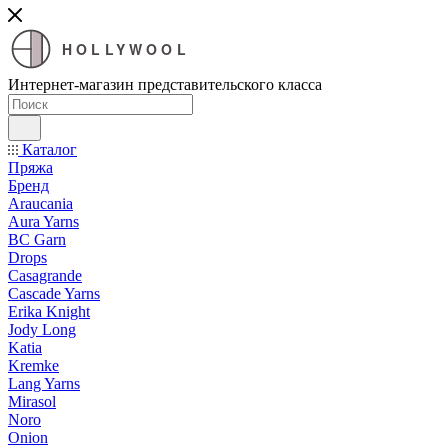
HOLLYWOOL
Интернет-магазин представительского класса
Каталог
Пряжа
Бренд
Araucania
Aura Yarns
BC Garn
Drops
Casagrande
Cascade Yarns
Erika Knight
Jody Long
Katia
Kremke
Lang Yarns
Mirasol
Noro
Onion