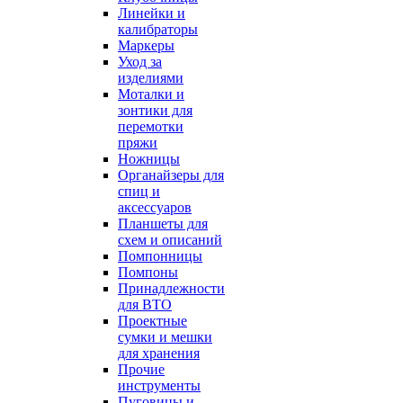
Линейки и
калибраторы
Маркеры
Уход за
изделиями
Моталки и
зонтики для
перемотки
пряжи
Ножницы
Органайзеры для
спиц и
аксессуаров
Планшеты для
схем и описаний
Помпонницы
Помпоны
Принадлежности
для ВТО
Проектные
сумки и мешки
для хранения
Прочие
инструменты
Пуговицы и