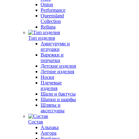
Onion
Performance
Queensland
Collection
Rellana
Тип изделия
Амигуруми и
игрушки
Варежки и
перчатки
Детские изделия
Летние изделия
Носки
Плечевые
изделия
Шали и бактусы
Шапки и шарфы
Шляпы и
аксессуары
Состав
Альпака
Ангора
Верблюд