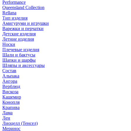
Performance
Queensland Collection
Rellana
Тип изделия
Амигуруми и игрушки
Варежки и перчатки
Детские изделия
Летние изделия
Носки
Плечевые изделия
Шали и бактусы
Шапки и шарфы
Шляпы и аксессуары
Состав
Альпака
Ангора
Верблюд
Вискоза
Кашемир
Конопля
Крапива
Лама
Лен
Лиоцелл (Тенсел)
Меринос