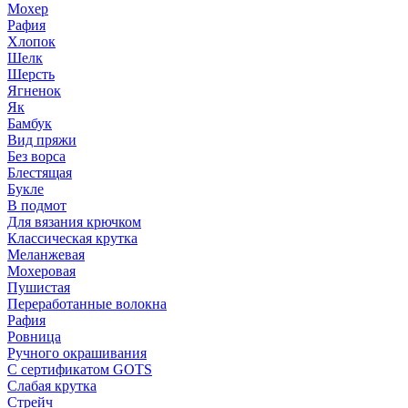
Мохер
Рафия
Хлопок
Шелк
Шерсть
Ягненок
Як
Бамбук
Вид пряжи
Без ворса
Блестящая
Букле
В подмот
Для вязания крючком
Классическая крутка
Меланжевая
Мохеровая
Пушистая
Переработанные волокна
Рафия
Ровница
Ручного окрашивания
С сертификатом GOTS
Слабая крутка
Стрейч