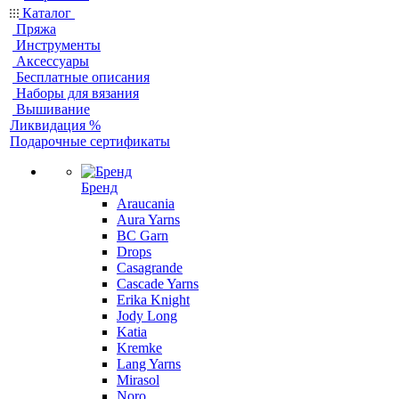
Каталог
Пряжа
Инструменты
Аксессуары
Бесплатные описания
Наборы для вязания
Вышивание
Ликвидация %
Подарочные сертификаты
Бренд
Araucania
Aura Yarns
BC Garn
Drops
Casagrande
Cascade Yarns
Erika Knight
Jody Long
Katia
Kremke
Lang Yarns
Mirasol
Noro