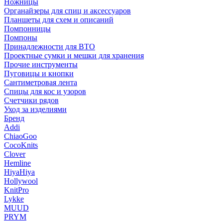
Ножницы
Органайзеры для спиц и аксессуаров
Планшеты для схем и описаний
Помпонницы
Помпоны
Принадлежности для ВТО
Проектные сумки и мешки для хранения
Прочие инструменты
Пуговицы и кнопки
Сантиметровая лента
Спицы для кос и узоров
Счетчики рядов
Уход за изделиями
Бренд
Addi
ChiaoGoo
CocoKnits
Clover
Hemline
HiyaHiya
Hollywool
KnitPro
Lykke
MUUD
PRYM