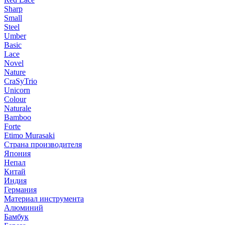
Sharp
Small
Steel
Umber
Basic
Lace
Novel
Nature
CraSyTrio
Unicorn
Colour
Naturale
Bamboo
Forte
Etimo Murasaki
Страна производителя
Япония
Непал
Китай
Индия
Германия
Материал инструмента
Алюминий
Бамбук