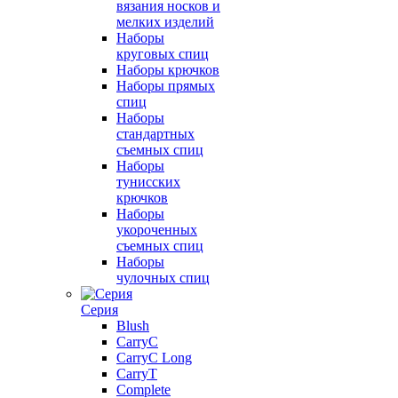
вязания носков и
мелких изделий
Наборы
круговых спиц
Наборы крючков
Наборы прямых
спиц
Наборы
стандартных
съемных спиц
Наборы
тунисских
крючков
Наборы
укороченных
съемных спиц
Наборы
чулочных спиц
Серия
Blush
CarryC
CarryC Long
CarryT
Complete