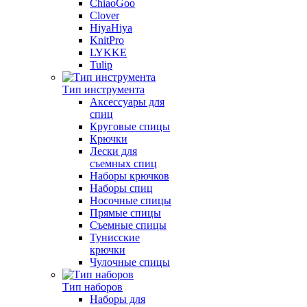
ChiaoGoo
Clover
HiyaHiya
KnitPro
LYKKE
Tulip
Тип инструмента
Аксессуары для
спиц
Круговые спицы
Крючки
Лески для
съемных спиц
Наборы крючков
Наборы спиц
Носочные спицы
Прямые спицы
Съемные спицы
Тунисские
крючки
Чулочные спицы
Тип наборов
Наборы для