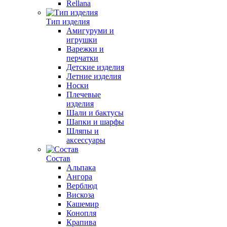
Rellana
Тип изделия
Амигуруми и
игрушки
Варежки и
перчатки
Детские изделия
Летние изделия
Носки
Плечевые
изделия
Шали и бактусы
Шапки и шарфы
Шляпы и
аксессуары
Состав
Альпака
Ангора
Верблюд
Вискоза
Кашемир
Конопля
Крапива