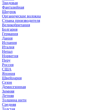
Твидовая
Фантазийная
Шнурок
Органические волокна
Страна производителя
Великобритания
Болгария
Германия
Дания
Испания
Италия
Непал
Норвегия
Перу
Россия
США
Япония
Швейцария
Сезон
Демисезонная
Зимняя
Летняя
Толщина нити
Средняя
Толстая