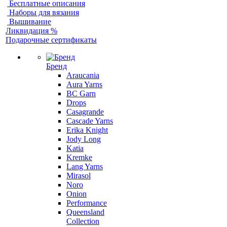
Бесплатные описания
Наборы для вязания
Вышивание
Ликвидация %
Подарочные сертификаты
Бренд
Araucania
Aura Yarns
BC Garn
Drops
Casagrande
Cascade Yarns
Erika Knight
Jody Long
Katia
Kremke
Lang Yarns
Mirasol
Noro
Onion
Performance
Queensland
Collection