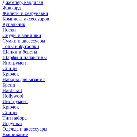
Джемпер, кардиган
Жаккард
Жилеты и безрукавки
Комплект аксессуаров
Купальник
Носки
Снуды и манишки
Сумки и аксессуары
Топы и футболки
Шапки и береты
Шарфы и палантины
Инструмент
Спицы
Крючок
Наборы для вязания
Бренд
Hardicraft
Hollywool
Инструмент
Крючок
Спицы
Тип набора
Игрушки
Одежда и аксессуары
Вышивание