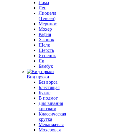
Лама
Лен
Лиоцелл
(Тенсел)
Меринос
Мохер
Рафия
Хлопок
Шелк
Шерсть
Ягненок
Як
Бамбук
Вид пряжи
Без ворса
Блестящая
Букле
В подмот
Для вязания
крючком
Классическая
крутка
Меланжевая
Мохеровая