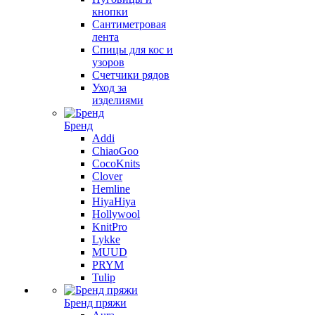
кнопки
Сантиметровая
лента
Спицы для кос и
узоров
Счетчики рядов
Уход за
изделиями
Бренд
Addi
ChiaoGoo
CocoKnits
Clover
Hemline
HiyaHiya
Hollywool
KnitPro
Lykke
MUUD
PRYM
Tulip
Бренд пряжи