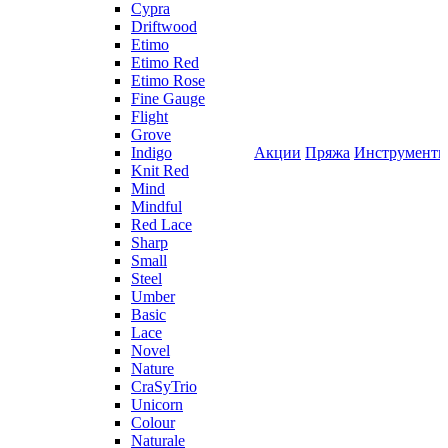
Cypra
Driftwood
Etimo
Etimo Red
Etimo Rose
Fine Gauge
Flight
Grove
Indigo
Акции
Пряжа
Инструмент
Knit Red
Mind
Mindful
Red Lace
Sharp
Small
Steel
Umber
Basic
Lace
Novel
Nature
CraSyTrio
Unicorn
Colour
Naturale