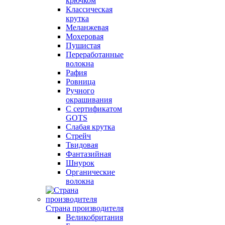
крючком
Классическая
крутка
Меланжевая
Мохеровая
Пушистая
Переработанные
волокна
Рафия
Ровница
Ручного
окрашивания
С сертификатом
GOTS
Слабая крутка
Стрейч
Твидовая
Фантазийная
Шнурок
Органические
волокна
Страна производителя
Великобритания