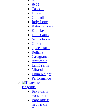
Aura
BC Garn
Cascade
Drops
Gruendl
Jody Long
Katia Concept
Kremke
Lana Gatto
Nomadnoos
Onion
Queensland
Rellana
Casagrande
Araucania
Lang Yarns
Mirasol
Erika Knight
Performance
Изделие
Бактусы и
косынки
Варежки и
перчатки