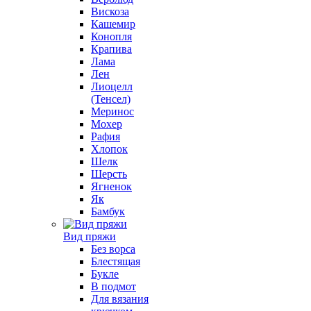
Вискоза
Кашемир
Конопля
Крапива
Лама
Лен
Лиоцелл
(Тенсел)
Меринос
Мохер
Рафия
Хлопок
Шелк
Шерсть
Ягненок
Як
Бамбук
Вид пряжи
Без ворса
Блестящая
Букле
В подмот
Для вязания