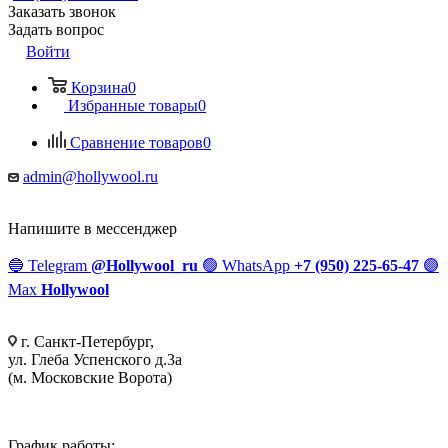
Заказать звонок
Задать вопрос
Войти
Корзина
0
Избранные товары
0
Сравнение товаров
0
admin@hollywool.ru
Напишите в мессенджер
🔵
Telegram
@Hollywool_ru
🟢
WhatsApp
+7 (950) 225-65-47
🟣
Max
Hollywool
г. Санкт-Петербург,
ул. Глеба Успенского д.3а
(м. Московские Ворота)
График работы: