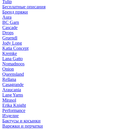
Tulip
Бесплатные описания
Бренд пряжи
Aura
BC Garn
Cascade
Drops
Gruendl
Jody Long
Katia Concept
Kremke
Lana Gatto
Nomadnoos
Onion
Queensland
Rellana
Casagrande
Araucania
Lang Yarns
Mirasol
Erika Knight
Performance
Изделие
Бактусы и косынки
Варежки и перчатки