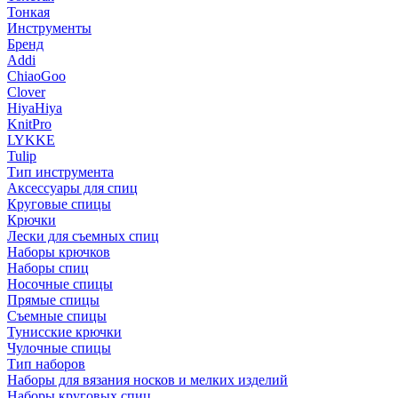
Тонкая
Инструменты
Бренд
Addi
ChiaoGoo
Clover
HiyaHiya
KnitPro
LYKKE
Tulip
Тип инструмента
Аксессуары для спиц
Круговые спицы
Крючки
Лески для съемных спиц
Наборы крючков
Наборы спиц
Носочные спицы
Прямые спицы
Съемные спицы
Тунисские крючки
Чулочные спицы
Тип наборов
Наборы для вязания носков и мелких изделий
Наборы круговых спиц