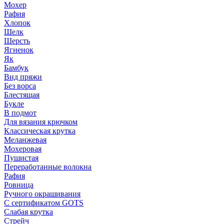
Мохер
Рафия
Хлопок
Шелк
Шерсть
Ягненок
Як
Бамбук
Вид пряжи
Без ворса
Блестящая
Букле
В подмот
Для вязания крючком
Классическая крутка
Меланжевая
Мохеровая
Пушистая
Переработанные волокна
Рафия
Ровница
Ручного окрашивания
С сертификатом GOTS
Слабая крутка
Стрейч