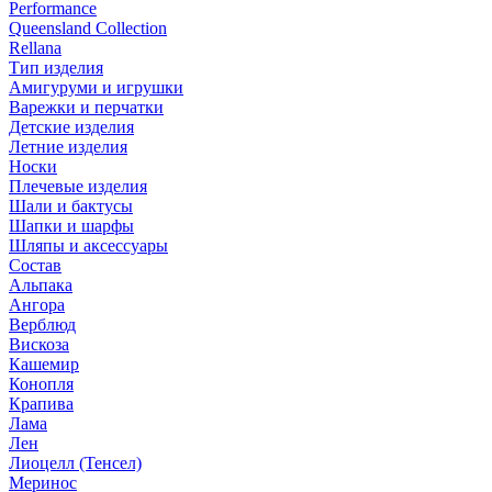
Performance
Queensland Collection
Rellana
Тип изделия
Амигуруми и игрушки
Варежки и перчатки
Детские изделия
Летние изделия
Носки
Плечевые изделия
Шали и бактусы
Шапки и шарфы
Шляпы и аксессуары
Состав
Альпака
Ангора
Верблюд
Вискоза
Кашемир
Конопля
Крапива
Лама
Лен
Лиоцелл (Тенсел)
Меринос