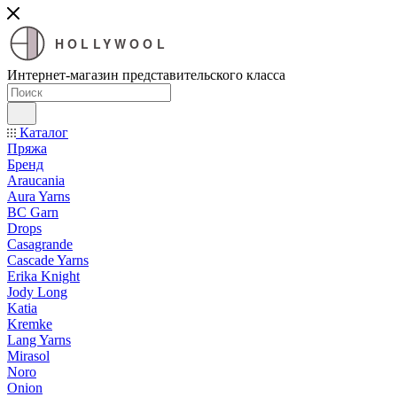
HOLLYWOOL
Интернет-магазин представительского класса
Каталог
Пряжа
Бренд
Araucania
Aura Yarns
BC Garn
Drops
Casagrande
Cascade Yarns
Erika Knight
Jody Long
Katia
Kremke
Lang Yarns
Mirasol
Noro
Onion