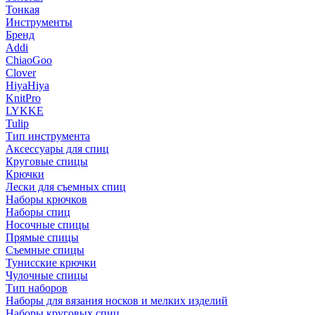
Тонкая
Инструменты
Бренд
Addi
ChiaoGoo
Clover
HiyaHiya
KnitPro
LYKKE
Tulip
Тип инструмента
Аксессуары для спиц
Круговые спицы
Крючки
Лески для съемных спиц
Наборы крючков
Наборы спиц
Носочные спицы
Прямые спицы
Съемные спицы
Тунисские крючки
Чулочные спицы
Тип наборов
Наборы для вязания носков и мелких изделий
Наборы круговых спиц