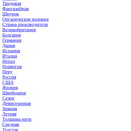
Твидовая
Фантазийная
Шнурок
Органические волокна
Страна производителя
Великобритания
Болгария
Германия
Дания
Испания
Италия
Непал
Норвегия
Перу
Россия
США
Япония
Швейцария
Сезон
Демисезонная
Зимняя
Летняя
Толщина нити
Средняя
Толстая