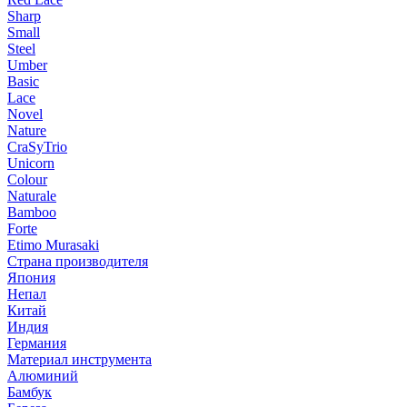
Sharp
Small
Steel
Umber
Basic
Lace
Novel
Nature
CraSyTrio
Unicorn
Colour
Naturale
Bamboo
Forte
Etimo Murasaki
Страна производителя
Япония
Непал
Китай
Индия
Германия
Материал инструмента
Алюминий
Бамбук