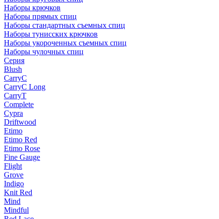
Наборы крючков
Наборы прямых спиц
Наборы стандартных съемных спиц
Наборы тунисских крючков
Наборы укороченных съемных спиц
Наборы чулочных спиц
Серия
Blush
CarryC
CarryC Long
CarryT
Complete
Cypra
Driftwood
Etimo
Etimo Red
Etimo Rose
Fine Gauge
Flight
Grove
Indigo
Knit Red
Mind
Mindful
Red Lace