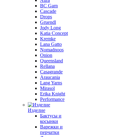
Aura
BC Garn
Cascade
Drops
Gruendl
Jody Long
Katia Concept
Kremke
Lana Gatto
Nomadnoos
Onion
Queensland
Rellana
Casagrande
Araucania
Lang Yarns
Mirasol
Erika Knight
Performance
Изделие
Бактусы и
косынки
Варежки и
перчатки