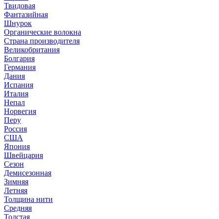
Твидовая
Фантазийная
Шнурок
Органические волокна
Страна производителя
Великобритания
Болгария
Германия
Дания
Испания
Италия
Непал
Норвегия
Перу
Россия
США
Япония
Швейцария
Сезон
Демисезонная
Зимняя
Летняя
Толщина нити
Средняя
Толстая