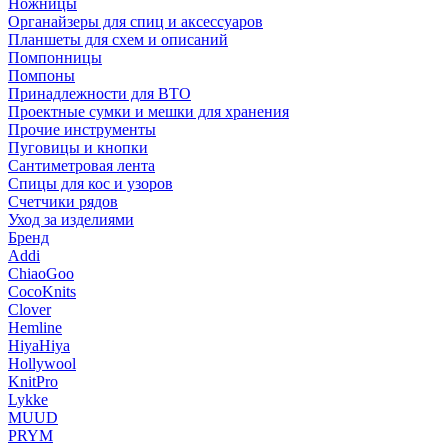
Ножницы
Органайзеры для спиц и аксессуаров
Планшеты для схем и описаний
Помпонницы
Помпоны
Принадлежности для ВТО
Проектные сумки и мешки для хранения
Прочие инструменты
Пуговицы и кнопки
Сантиметровая лента
Спицы для кос и узоров
Счетчики рядов
Уход за изделиями
Бренд
Addi
ChiaoGoo
CocoKnits
Clover
Hemline
HiyaHiya
Hollywool
KnitPro
Lykke
MUUD
PRYM