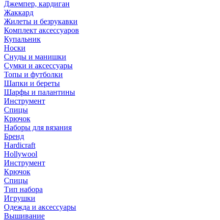
Джемпер, кардиган
Жаккард
Жилеты и безрукавки
Комплект аксессуаров
Купальник
Носки
Снуды и манишки
Сумки и аксессуары
Топы и футболки
Шапки и береты
Шарфы и палантины
Инструмент
Спицы
Крючок
Наборы для вязания
Бренд
Hardicraft
Hollywool
Инструмент
Крючок
Спицы
Тип набора
Игрушки
Одежда и аксессуары
Вышивание