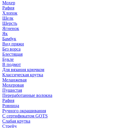
Мохер
Рафия
Хлопок
Шелк
Шерсть
Ягненок
Як
Бамбук
Вид пряжи
Без ворса
Блестящая
Букле
В подмот
Для вязания крючком
Классическая крутка
Меланжевая
Мохеровая
Пушистая
Переработанные волокна
Рафия
Ровница
Ручного окрашивания
С сертификатом GOTS
Слабая крутка
Стрейч