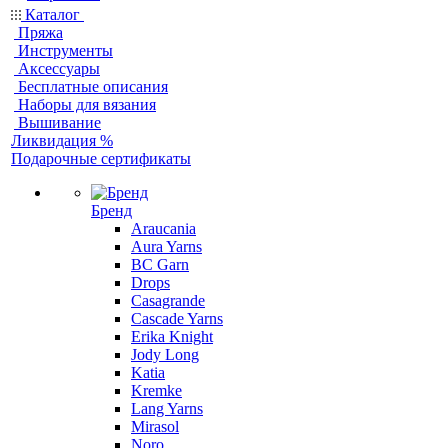
Каталог
Пряжа
Инструменты
Аксессуары
Бесплатные описания
Наборы для вязания
Вышивание
Ликвидация %
Подарочные сертификаты
Бренд
Araucania
Aura Yarns
BC Garn
Drops
Casagrande
Cascade Yarns
Erika Knight
Jody Long
Katia
Kremke
Lang Yarns
Mirasol
Noro