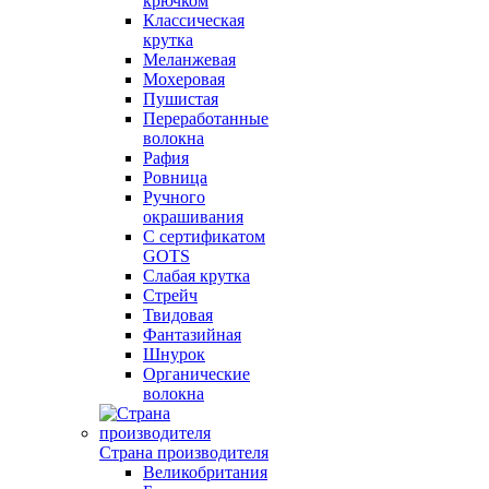
крючком
Классическая
крутка
Меланжевая
Мохеровая
Пушистая
Переработанные
волокна
Рафия
Ровница
Ручного
окрашивания
С сертификатом
GOTS
Слабая крутка
Стрейч
Твидовая
Фантазийная
Шнурок
Органические
волокна
Страна производителя
Великобритания