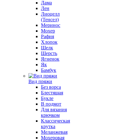
Лама
Лен
Лиоцелл
(Тенсел)
Меринос
Мохер
Рафия
Хлопок
Шелк
Шерсть
Ягненок
Як
Бамбук
Вид пряжи
Без ворса
Блестящая
Букле
В подмот
Для вязания
крючком
Классическая
крутка
Меланжевая
Мохеровая