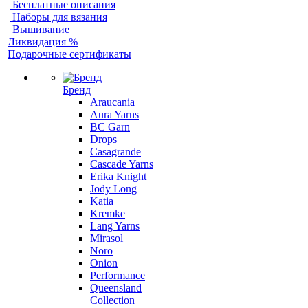
Бесплатные описания
Наборы для вязания
Вышивание
Ликвидация %
Подарочные сертификаты
Бренд
Araucania
Aura Yarns
BC Garn
Drops
Casagrande
Cascade Yarns
Erika Knight
Jody Long
Katia
Kremke
Lang Yarns
Mirasol
Noro
Onion
Performance
Queensland
Collection