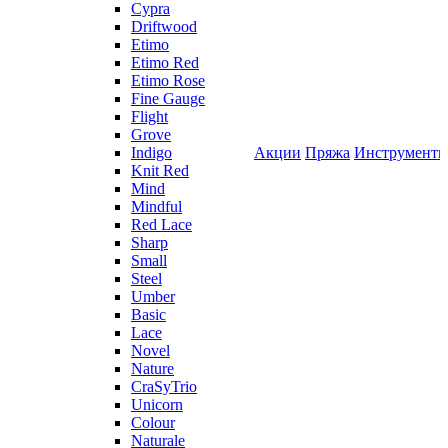
Cypra
Driftwood
Etimo
Etimo Red
Etimo Rose
Fine Gauge
Flight
Grove
Indigo
Акции
Пряжа
Инструмент
Knit Red
Mind
Mindful
Red Lace
Sharp
Small
Steel
Umber
Basic
Lace
Novel
Nature
CraSyTrio
Unicorn
Colour
Naturale