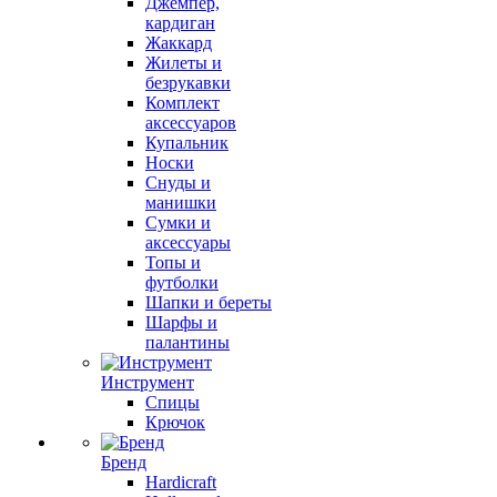
Джемпер,
кардиган
Жаккард
Жилеты и
безрукавки
Комплект
аксессуаров
Купальник
Носки
Снуды и
манишки
Сумки и
аксессуары
Топы и
футболки
Шапки и береты
Шарфы и
палантины
Инструмент
Спицы
Крючок
Бренд
Hardicraft