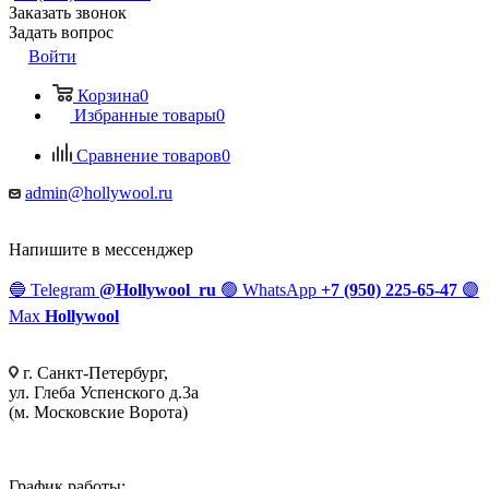
Заказать звонок
Задать вопрос
Войти
Корзина
0
Избранные товары
0
Сравнение товаров
0
admin@hollywool.ru
Напишите в мессенджер
🔵
Telegram
@Hollywool_ru
🟢
WhatsApp
+7 (950) 225-65-47
🟣
Max
Hollywool
г. Санкт-Петербург,
ул. Глеба Успенского д.3а
(м. Московские Ворота)
График работы: