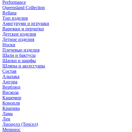
Performance
Queensland Collection
Rellana
Тип изделия
Амигуруми и игрушки
Варежки и перчатки
Детские изделия
Летние изделия
Носки
Плечевые изделия
Шали и бактусы
Шапки и шарфы
Шляпы и аксессуары
Состав
Альпака
Ангора
Верблюд
Вискоза
Кашемир
Конопля
Крапива
Лама
Лен
Лиоцелл (Тенсел)
Меринос