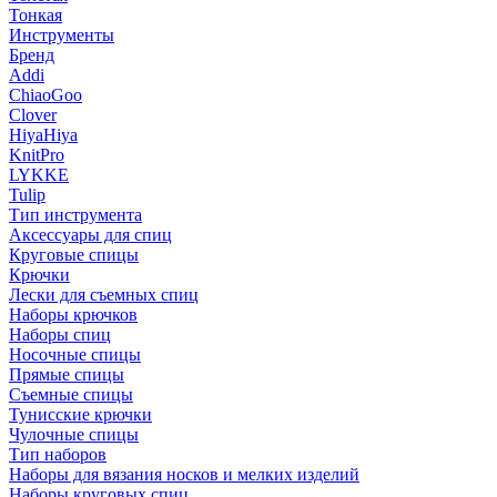
Тонкая
Инструменты
Бренд
Addi
ChiaoGoo
Clover
HiyaHiya
KnitPro
LYKKE
Tulip
Тип инструмента
Аксессуары для спиц
Круговые спицы
Крючки
Лески для съемных спиц
Наборы крючков
Наборы спиц
Носочные спицы
Прямые спицы
Съемные спицы
Тунисские крючки
Чулочные спицы
Тип наборов
Наборы для вязания носков и мелких изделий
Наборы круговых спиц