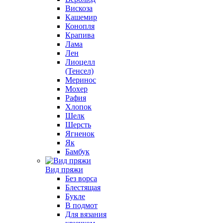
Вискоза
Кашемир
Конопля
Крапива
Лама
Лен
Лиоцелл
(Тенсел)
Меринос
Мохер
Рафия
Хлопок
Шелк
Шерсть
Ягненок
Як
Бамбук
Вид пряжи
Без ворса
Блестящая
Букле
В подмот
Для вязания