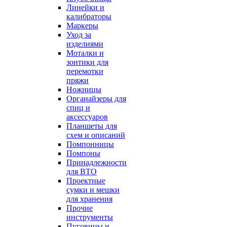
Линейки и
калибраторы
Маркеры
Уход за
изделиями
Моталки и
зонтики для
перемотки
пряжи
Ножницы
Органайзеры для
спиц и
аксессуаров
Планшеты для
схем и описаний
Помпонницы
Помпоны
Принадлежности
для ВТО
Проектные
сумки и мешки
для хранения
Прочие
инструменты
Пуговицы и