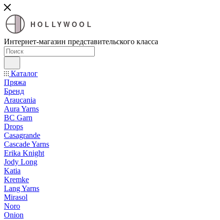
HOLLYWOOL
Интернет-магазин представительского класса
Каталог
Пряжа
Бренд
Araucania
Aura Yarns
BC Garn
Drops
Casagrande
Cascade Yarns
Erika Knight
Jody Long
Katia
Kremke
Lang Yarns
Mirasol
Noro
Onion