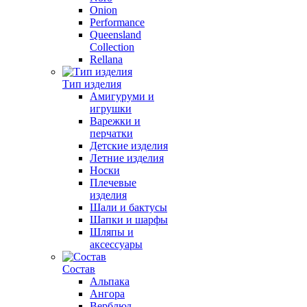
Onion
Performance
Queensland
Collection
Rellana
Тип изделия
Амигуруми и
игрушки
Варежки и
перчатки
Детские изделия
Летние изделия
Носки
Плечевые
изделия
Шали и бактусы
Шапки и шарфы
Шляпы и
аксессуары
Состав
Альпака
Ангора
Верблюд