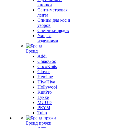
кнопки
Сантиметровая
лента
Спицы для кос и
узоров
Счетчики рядов
Уход за
изделиями
Бренд
Addi
ChiaoGoo
CocoKnits
Clover
Hemline
HiyaHiya
Hollywool
KnitPro
Lykke
MUUD
PRYM
Tulip
Бренд пряжи