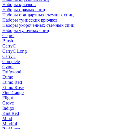
Наборы крючков
Наборы прямых спиц
Наборы стандартных съемных спиц
Наборы тунисских крючков
Наборы укороченных съемных спиц
Наборы чулочных спиц
Серия
Blush
CarryC
CarryC Long
CarryT
Complete
Cypra
Driftwood
Etimo
Etimo Red
Etimo Rose
Fine Gauge
Flight
Grove
Indigo
Knit Red
Mind
Mindful
Red Lace