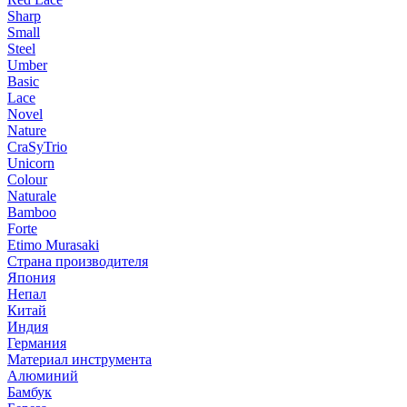
Sharp
Small
Steel
Umber
Basic
Lace
Novel
Nature
CraSyTrio
Unicorn
Colour
Naturale
Bamboo
Forte
Etimo Murasaki
Страна производителя
Япония
Непал
Китай
Индия
Германия
Материал инструмента
Алюминий
Бамбук