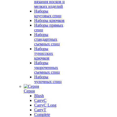
вязания носков и
мелких изделий
Наборы
круговых спиц
Наборы крючков
Наборы прямых
спиц
Наборы
стандартных
съемных спиц
Наборы
тунисских
крючков
Наборы
укороченных
съемных спиц
Наборы
чулочных спиц
Серия
Blush
CarryC
CarryC Long
CarryT
Complete