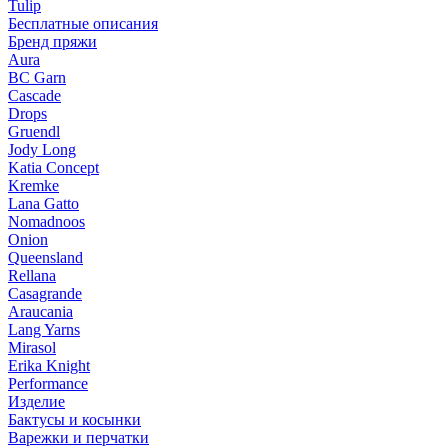
Tulip
Бесплатные описания
Бренд пряжи
Aura
BC Garn
Cascade
Drops
Gruendl
Jody Long
Katia Concept
Kremke
Lana Gatto
Nomadnoos
Onion
Queensland
Rellana
Casagrande
Araucania
Lang Yarns
Mirasol
Erika Knight
Performance
Изделие
Бактусы и косынки
Варежки и перчатки