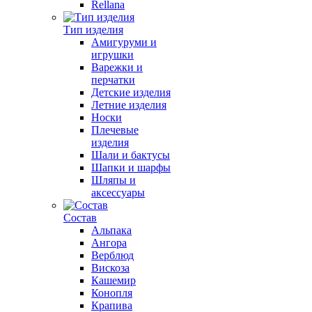
Rellana
Тип изделия
Амигуруми и
игрушки
Варежки и
перчатки
Детские изделия
Летние изделия
Носки
Плечевые
изделия
Шали и бактусы
Шапки и шарфы
Шляпы и
аксессуары
Состав
Альпака
Ангора
Верблюд
Вискоза
Кашемир
Конопля
Крапива