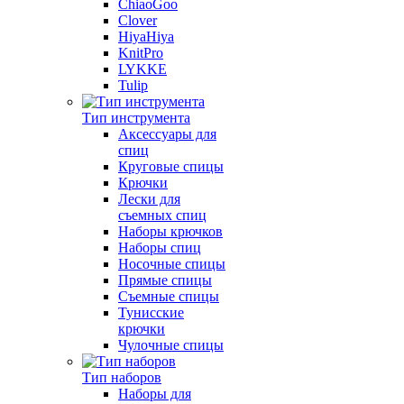
ChiaoGoo
Clover
HiyaHiya
KnitPro
LYKKE
Tulip
Тип инструмента
Аксессуары для
спиц
Круговые спицы
Крючки
Лески для
съемных спиц
Наборы крючков
Наборы спиц
Носочные спицы
Прямые спицы
Съемные спицы
Тунисские
крючки
Чулочные спицы
Тип наборов
Наборы для