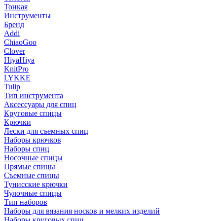
Тонкая
Инструменты
Бренд
Addi
ChiaoGoo
Clover
HiyaHiya
KnitPro
LYKKE
Tulip
Тип инструмента
Аксессуары для спиц
Круговые спицы
Крючки
Лески для съемных спиц
Наборы крючков
Наборы спиц
Носочные спицы
Прямые спицы
Съемные спицы
Тунисские крючки
Чулочные спицы
Тип наборов
Наборы для вязания носков и мелких изделий
Наборы круговых спиц