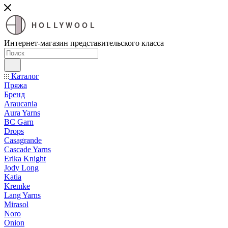
HOLLYWOOL
Интернет-магазин представительского класса
Каталог
Пряжа
Бренд
Araucania
Aura Yarns
BC Garn
Drops
Casagrande
Cascade Yarns
Erika Knight
Jody Long
Katia
Kremke
Lang Yarns
Mirasol
Noro
Onion