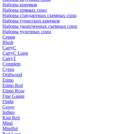
Наборы крючков
Наборы прямых спиц
Наборы стандартных съемных спиц
Наборы тунисских крючков
Наборы укороченных съемных спиц
Наборы чулочных спиц
Серия
Blush
CarryC
CarryC Long
CarryT
Complete
Cypra
Driftwood
Etimo
Etimo Red
Etimo Rose
Fine Gauge
Flight
Grove
Indigo
Knit Red
Mind
Mindful
Red Lace