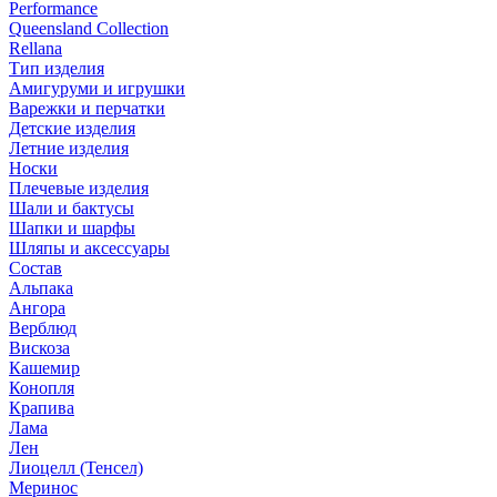
Performance
Queensland Collection
Rellana
Тип изделия
Амигуруми и игрушки
Варежки и перчатки
Детские изделия
Летние изделия
Носки
Плечевые изделия
Шали и бактусы
Шапки и шарфы
Шляпы и аксессуары
Состав
Альпака
Ангора
Верблюд
Вискоза
Кашемир
Конопля
Крапива
Лама
Лен
Лиоцелл (Тенсел)
Меринос