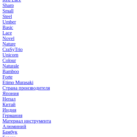
Sharp
Small
Steel
Umber
Basic
Lace
Novel
Nature
CraSyTrio
Unicorn
Colour
Naturale
Bamboo
Forte
Etimo Murasaki
Страна производителя
Япония
Непал
Китай
Индия
Германия
Материал инструмента
Алюминий
Бамбук