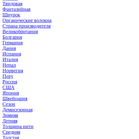
Твидовая
Фантазийная
Шнурок
Органические волокна
Страна производителя
Великобритания
Болгария
Германия
Дания
Испания
Италия
Непал
Норвегия
Перу
Россия
США
Япония
Швейцария
Сезон
Демисезонная
Зимняя
Летняя
Толщина нити
Средняя
Толстая