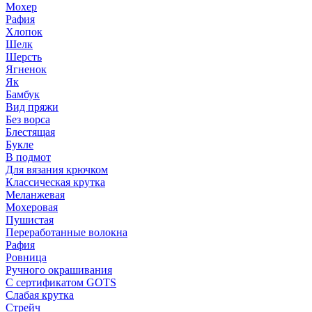
Мохер
Рафия
Хлопок
Шелк
Шерсть
Ягненок
Як
Бамбук
Вид пряжи
Без ворса
Блестящая
Букле
В подмот
Для вязания крючком
Классическая крутка
Меланжевая
Мохеровая
Пушистая
Переработанные волокна
Рафия
Ровница
Ручного окрашивания
С сертификатом GOTS
Слабая крутка
Стрейч