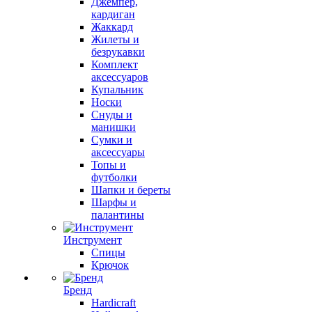
Джемпер,
кардиган
Жаккард
Жилеты и
безрукавки
Комплект
аксессуаров
Купальник
Носки
Снуды и
манишки
Сумки и
аксессуары
Топы и
футболки
Шапки и береты
Шарфы и
палантины
Инструмент
Спицы
Крючок
Бренд
Hardicraft