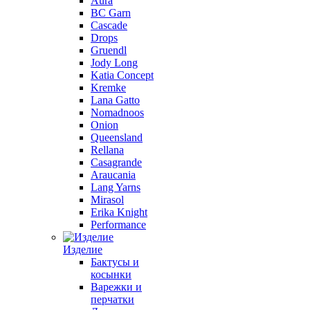
Aura
BC Garn
Cascade
Drops
Gruendl
Jody Long
Katia Concept
Kremke
Lana Gatto
Nomadnoos
Onion
Queensland
Rellana
Casagrande
Araucania
Lang Yarns
Mirasol
Erika Knight
Performance
Изделие
Бактусы и
косынки
Варежки и
перчатки