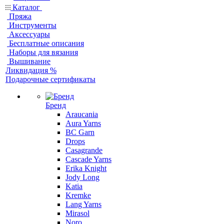
Каталог
Пряжа
Инструменты
Аксессуары
Бесплатные описания
Наборы для вязания
Вышивание
Ликвидация %
Подарочные сертификаты
Бренд
Araucania
Aura Yarns
BC Garn
Drops
Casagrande
Cascade Yarns
Erika Knight
Jody Long
Katia
Kremke
Lang Yarns
Mirasol
Noro