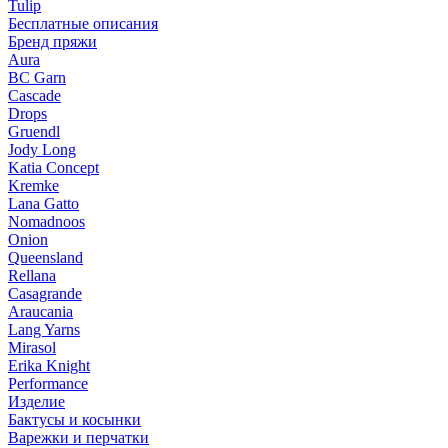
Tulip
Бесплатные описания
Бренд пряжи
Aura
BC Garn
Cascade
Drops
Gruendl
Jody Long
Katia Concept
Kremke
Lana Gatto
Nomadnoos
Onion
Queensland
Rellana
Casagrande
Araucania
Lang Yarns
Mirasol
Erika Knight
Performance
Изделие
Бактусы и косынки
Варежки и перчатки