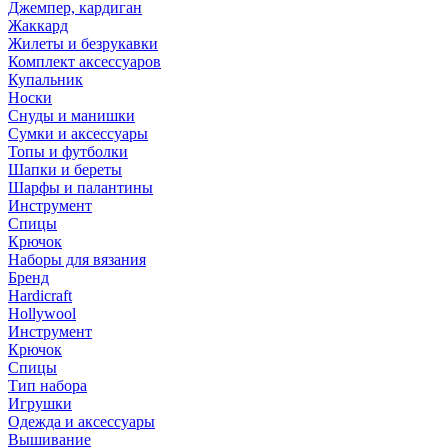
Джемпер, кардиган
Жаккард
Жилеты и безрукавки
Комплект аксессуаров
Купальник
Носки
Снуды и манишки
Сумки и аксессуары
Топы и футболки
Шапки и береты
Шарфы и палантины
Инструмент
Спицы
Крючок
Наборы для вязания
Бренд
Hardicraft
Hollywool
Инструмент
Крючок
Спицы
Тип набора
Игрушки
Одежда и аксессуары
Вышивание