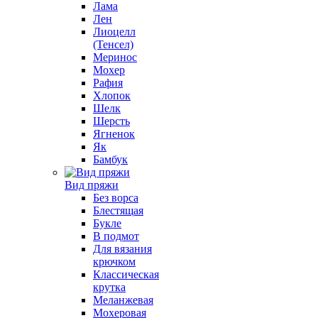
Лама
Лен
Лиоцелл
(Тенсел)
Меринос
Мохер
Рафия
Хлопок
Шелк
Шерсть
Ягненок
Як
Бамбук
Вид пряжи
Без ворса
Блестящая
Букле
В подмот
Для вязания
крючком
Классическая
крутка
Меланжевая
Мохеровая