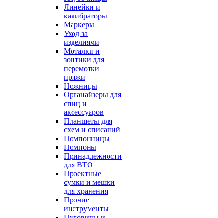
Линейки и
калибраторы
Маркеры
Уход за
изделиями
Моталки и
зонтики для
перемотки
пряжи
Ножницы
Органайзеры для
спиц и
аксессуаров
Планшеты для
схем и описаний
Помпонницы
Помпоны
Принадлежности
для ВТО
Проектные
сумки и мешки
для хранения
Прочие
инструменты
Пуговицы и