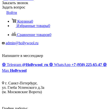
Заказать звонок
Задать вопрос
Войти
Корзина
0
Избранные товары
0
Сравнение товаров
0
admin@hollywool.ru
Напишите в мессенджер
🔵
Telegram
@Hollywool_ru
🟢
WhatsApp
+7 (950) 225-65-47
🟣
Max
Hollywool
г. Санкт-Петербург,
ул. Глеба Успенского д.3а
(м. Московские Ворота)
График работы: