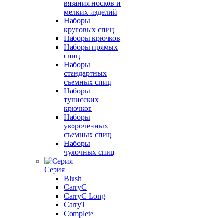
вязания носков и
мелких изделий
Наборы
круговых спиц
Наборы крючков
Наборы прямых
спиц
Наборы
стандартных
съемных спиц
Наборы
тунисских
крючков
Наборы
укороченных
съемных спиц
Наборы
чулочных спиц
Серия
Blush
CarryC
CarryC Long
CarryT
Complete