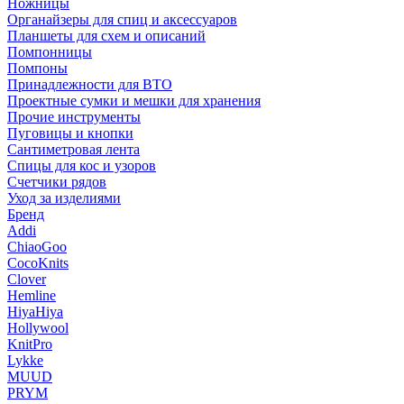
Ножницы
Органайзеры для спиц и аксессуаров
Планшеты для схем и описаний
Помпонницы
Помпоны
Принадлежности для ВТО
Проектные сумки и мешки для хранения
Прочие инструменты
Пуговицы и кнопки
Сантиметровая лента
Спицы для кос и узоров
Счетчики рядов
Уход за изделиями
Бренд
Addi
ChiaoGoo
CocoKnits
Clover
Hemline
HiyaHiya
Hollywool
KnitPro
Lykke
MUUD
PRYM