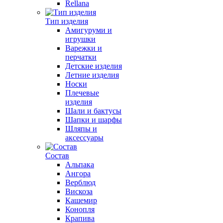
Rellana
Тип изделия
Амигуруми и
игрушки
Варежки и
перчатки
Детские изделия
Летние изделия
Носки
Плечевые
изделия
Шали и бактусы
Шапки и шарфы
Шляпы и
аксессуары
Состав
Альпака
Ангора
Верблюд
Вискоза
Кашемир
Конопля
Крапива