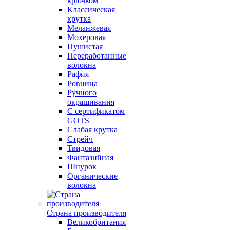
крючком
Классическая
крутка
Меланжевая
Мохеровая
Пушистая
Переработанные
волокна
Рафия
Ровница
Ручного
окрашивания
С сертификатом
GOTS
Слабая крутка
Стрейч
Твидовая
Фантазийная
Шнурок
Органические
волокна
Страна производителя
Великобритания