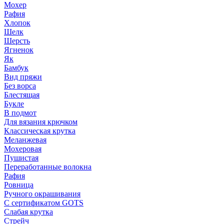
Мохер
Рафия
Хлопок
Шелк
Шерсть
Ягненок
Як
Бамбук
Вид пряжи
Без ворса
Блестящая
Букле
В подмот
Для вязания крючком
Классическая крутка
Меланжевая
Мохеровая
Пушистая
Переработанные волокна
Рафия
Ровница
Ручного окрашивания
С сертификатом GOTS
Слабая крутка
Стрейч