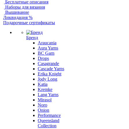
Бесплатные описания
Наборы для вязания
Вышивание
Ликвидация %
Подарочные сертификаты
Бренд
Araucania
Aura Yarns
BC Garn
Drops
Casagrande
Cascade Yarns
Erika Knight
Jody Long
Katia
Kremke
Lang Yarns
Mirasol
Noro
Onion
Performance
Queensland
Collection