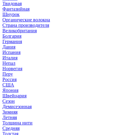
Твидовая
Фантазийная
Шнурок
Органические волокна
Страна производителя
Великобритания
Болгария
Германия
Дания
Испания
Италия
Непал
Норвегия
Перу
Россия
США
Япония
Швейцария
Сезон
Демисезонная
Зимняя
Летняя
Толщина нити
Средняя
Толстая