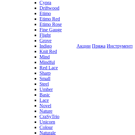
Cypra
Driftwood
Etimo
Etimo Red
Etimo Rose
Fine Gauge
Flight
Grove
Indigo
Акции
Пряжа
Инструмент
Knit Red
Mind
Mindful
Red Lace
Sharp
Small
Steel
Umber
Basic
Lace
Novel
Nature
CraSyTrio
Unicorn
Colour
Naturale