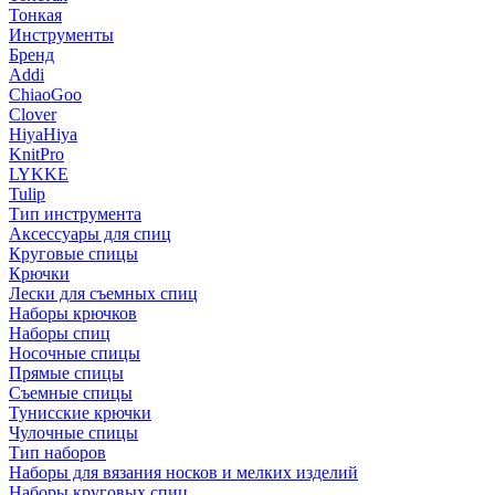
Тонкая
Инструменты
Бренд
Addi
ChiaoGoo
Clover
HiyaHiya
KnitPro
LYKKE
Tulip
Тип инструмента
Аксессуары для спиц
Круговые спицы
Крючки
Лески для съемных спиц
Наборы крючков
Наборы спиц
Носочные спицы
Прямые спицы
Съемные спицы
Тунисские крючки
Чулочные спицы
Тип наборов
Наборы для вязания носков и мелких изделий
Наборы круговых спиц