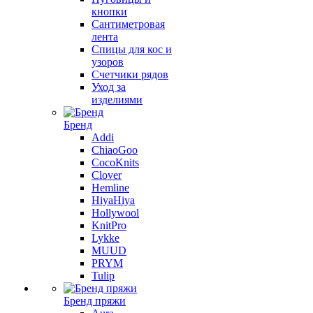
кнопки
Сантиметровая
лента
Спицы для кос и
узоров
Счетчики рядов
Уход за
изделиями
Бренд
Addi
ChiaoGoo
CocoKnits
Clover
Hemline
HiyaHiya
Hollywool
KnitPro
Lykke
MUUD
PRYM
Tulip
Бренд пряжи