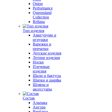
Onion
Performance
Queensland
Collection
Rellana
Тип изделия
Амигуруми и
игрушки
Варежки и
перчатки
Детские изделия
Летние изделия
Носки
Плечевые
изделия
Шали и бактусы
Шапки и шарфы
Шляпы и
аксессуары
Состав
Альпака
Ангора
Верблюд