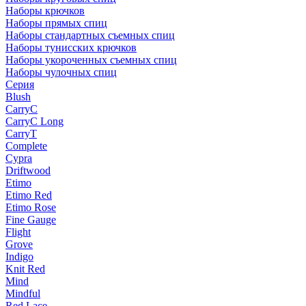
Наборы крючков
Наборы прямых спиц
Наборы стандартных съемных спиц
Наборы тунисских крючков
Наборы укороченных съемных спиц
Наборы чулочных спиц
Серия
Blush
CarryC
CarryC Long
CarryT
Complete
Cypra
Driftwood
Etimo
Etimo Red
Etimo Rose
Fine Gauge
Flight
Grove
Indigo
Knit Red
Mind
Mindful
Red Lace