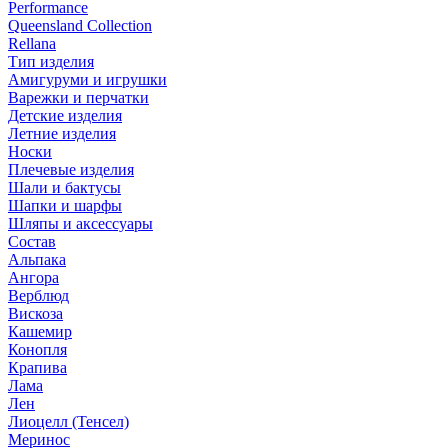
Performance
Queensland Collection
Rellana
Тип изделия
Амигуруми и игрушки
Варежки и перчатки
Детские изделия
Летние изделия
Носки
Плечевые изделия
Шали и бактусы
Шапки и шарфы
Шляпы и аксессуары
Состав
Альпака
Ангора
Верблюд
Вискоза
Кашемир
Конопля
Крапива
Лама
Лен
Лиоцелл (Тенсел)
Меринос