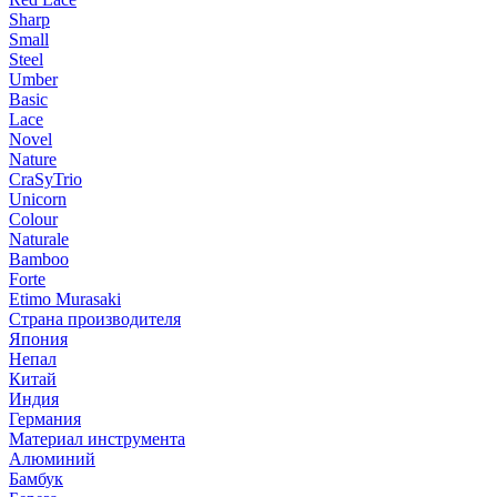
Sharp
Small
Steel
Umber
Basic
Lace
Novel
Nature
CraSyTrio
Unicorn
Colour
Naturale
Bamboo
Forte
Etimo Murasaki
Страна производителя
Япония
Непал
Китай
Индия
Германия
Материал инструмента
Алюминий
Бамбук