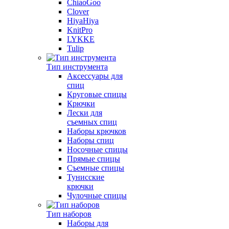
ChiaoGoo
Clover
HiyaHiya
KnitPro
LYKKE
Tulip
Тип инструмента
Аксессуары для
спиц
Круговые спицы
Крючки
Лески для
съемных спиц
Наборы крючков
Наборы спиц
Носочные спицы
Прямые спицы
Съемные спицы
Тунисские
крючки
Чулочные спицы
Тип наборов
Наборы для