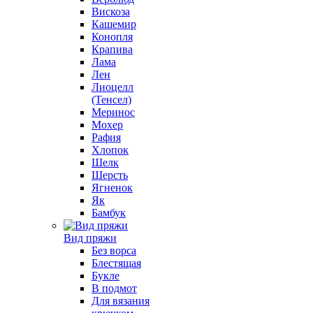
Вискоза
Кашемир
Конопля
Крапива
Лама
Лен
Лиоцелл
(Тенсел)
Меринос
Мохер
Рафия
Хлопок
Шелк
Шерсть
Ягненок
Як
Бамбук
Вид пряжи
Без ворса
Блестящая
Букле
В подмот
Для вязания