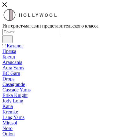
HOLLYWOOL
Интернет-магазин представительского класса
Каталог
Пряжа
Бренд
Araucania
Aura Yarns
BC Garn
Drops
Casagrande
Cascade Yarns
Erika Knight
Jody Long
Katia
Kremke
Lang Yarns
Mirasol
Noro
Onion