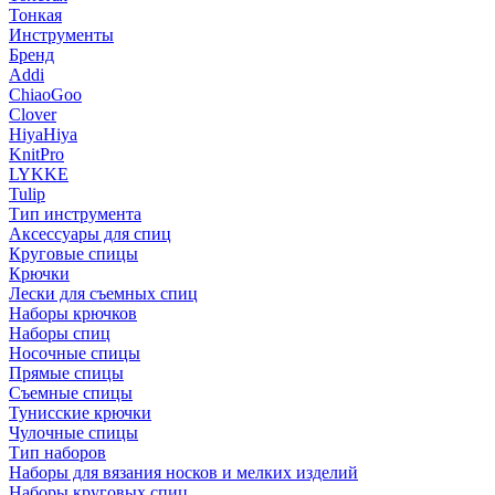
Тонкая
Инструменты
Бренд
Addi
ChiaoGoo
Clover
HiyaHiya
KnitPro
LYKKE
Tulip
Тип инструмента
Аксессуары для спиц
Круговые спицы
Крючки
Лески для съемных спиц
Наборы крючков
Наборы спиц
Носочные спицы
Прямые спицы
Съемные спицы
Тунисские крючки
Чулочные спицы
Тип наборов
Наборы для вязания носков и мелких изделий
Наборы круговых спиц