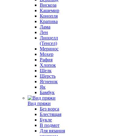
Вискоза
Кашемир
Конопля
Крапива
Лама
Лен
Лиоцелл
(Тенсел)
Меринос
Мохер
Рафия
Хлопок
Шелк
Шерсть
Ягненок
Як
Бамбук
Вид пряжи
Без ворса
Блестящая
Букле
В подмот
Для вязания