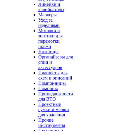
Линейки и
калибраторы
Маркеры
Уход за
изделиями
Моталки и
зонтики для
перемотки
пряжи
Ножницы
Органайзеры для
спиц и
аксессуаров
Планшеты для
схем и описаний
Помпонницы
Помпоны
Принадлежности
для ВТО
Проектные
сумки и мешки
для хранения
Прочие
инструменты
Пуговицы и