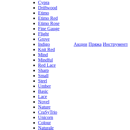
Cypra
Driftwood
Etimo
Etimo Red
Etimo Rose
Fine Gauge
Flight
Grove
Indigo
Акции
Пряжа
Инструмент
Knit Red
Mind
Mindful
Red Lace
Sharp
Small
Steel
Umber
Basic
Lace
Novel
Nature
CraSyTrio
Unicorn
Colour
Naturale