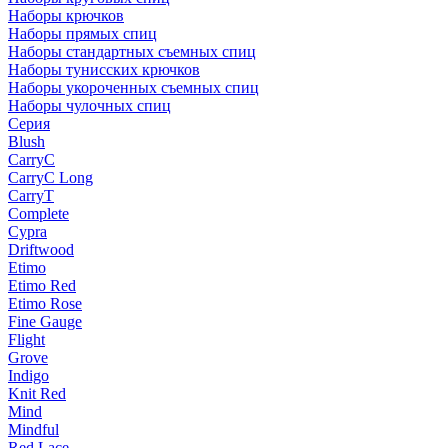
Наборы крючков
Наборы прямых спиц
Наборы стандартных съемных спиц
Наборы тунисских крючков
Наборы укороченных съемных спиц
Наборы чулочных спиц
Серия
Blush
CarryC
CarryC Long
CarryT
Complete
Cypra
Driftwood
Etimo
Etimo Red
Etimo Rose
Fine Gauge
Flight
Grove
Indigo
Knit Red
Mind
Mindful
Red Lace