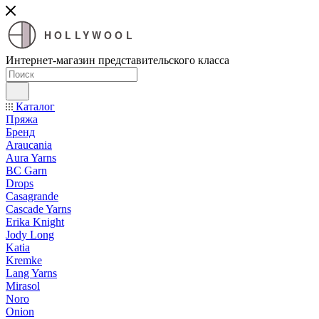
HOLLYWOOL
Интернет-магазин представительского класса
Каталог
Пряжа
Бренд
Araucania
Aura Yarns
BC Garn
Drops
Casagrande
Cascade Yarns
Erika Knight
Jody Long
Katia
Kremke
Lang Yarns
Mirasol
Noro
Onion