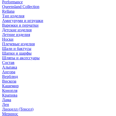
Performance
Queensland Collection
Rellana
Тип изделия
Амигуруми и игрушки
Варежки и перчатки
Детские изделия
Летние изделия
Носки
Плечевые изделия
Шали и бактусы
Шапки и шарфы
Шляпы и аксессуары
Состав
Альпака
Ангора
Верблюд
Вискоза
Кашемир
Конопля
Крапива
Лама
Лен
Лиоцелл (Тенсел)
Меринос