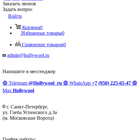
Заказать звонок
Задать вопрос
Войти
Корзина
0
Избранные товары
0
Сравнение товаров
0
admin@hollywool.ru
Напишите в мессенджер
🔵
Telegram
@Hollywool_ru
🟢
WhatsApp
+7 (950) 225-65-47
🟣
Max
Hollywool
г. Санкт-Петербург,
ул. Глеба Успенского д.3а
(м. Московские Ворота)
График работы: