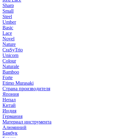
Sharp
Small
Steel
Umber
Basic
Lace
Novel
Nature
CraSyTrio
Unicorn
Colour
Naturale
Bamboo
Forte
Etimo Murasaki
Страна производителя
Япония
Непал
Китай
Индия
Германия
Материал инструмента
Алюминий
Бамбук