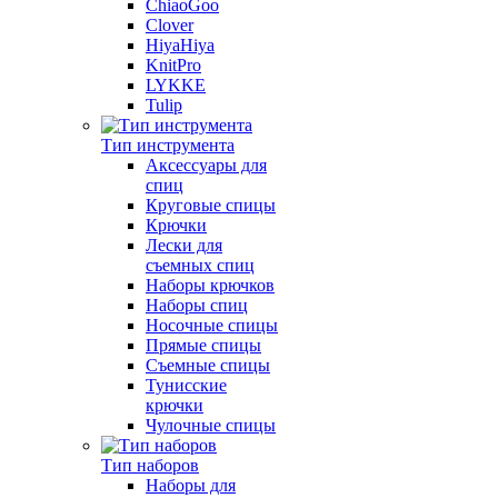
ChiaoGoo
Clover
HiyaHiya
KnitPro
LYKKE
Tulip
Тип инструмента
Аксессуары для
спиц
Круговые спицы
Крючки
Лески для
съемных спиц
Наборы крючков
Наборы спиц
Носочные спицы
Прямые спицы
Съемные спицы
Тунисские
крючки
Чулочные спицы
Тип наборов
Наборы для