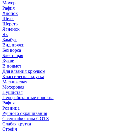
Мохер
Рафия
Хлопок
Шелк
Шерсть
Ягненок
Як
Бамбук
Вид пряжи
Без ворса
Блестящая
Букле
В подмот
Для вязания крючком
Классическая крутка
Меланжевая
Мохеровая
Пушистая
Переработанные волокна
Рафия
Ровница
Ручного окрашивания
С сертификатом GOTS
Слабая крутка
Стрейч