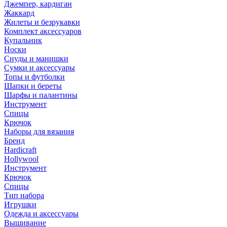
Джемпер, кардиган
Жаккард
Жилеты и безрукавки
Комплект аксессуаров
Купальник
Носки
Снуды и манишки
Сумки и аксессуары
Топы и футболки
Шапки и береты
Шарфы и палантины
Инструмент
Спицы
Крючок
Наборы для вязания
Бренд
Hardicraft
Hollywool
Инструмент
Крючок
Спицы
Тип набора
Игрушки
Одежда и аксессуары
Вышивание