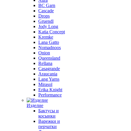
Aura
BC Garn
Cascade
Drops
Gruendl
Jody Long
Katia Concept
Kremke
Lana Gatto
Nomadnoos
Onion
Queensland
Rellana
Casagrande
Araucania
Lang Yarns
Mirasol
Erika Knight
Performance
Изделие
Бактусы и
косынки
Варежки и
перчатки