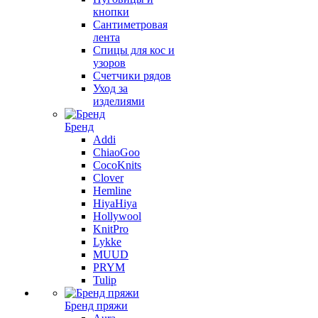
кнопки
Сантиметровая
лента
Спицы для кос и
узоров
Счетчики рядов
Уход за
изделиями
Бренд
Addi
ChiaoGoo
CocoKnits
Clover
Hemline
HiyaHiya
Hollywool
KnitPro
Lykke
MUUD
PRYM
Tulip
Бренд пряжи