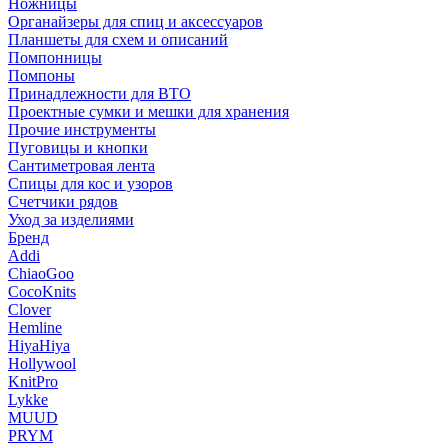
Ножницы
Органайзеры для спиц и аксессуаров
Планшеты для схем и описаний
Помпонницы
Помпоны
Принадлежности для ВТО
Проектные сумки и мешки для хранения
Прочие инструменты
Пуговицы и кнопки
Сантиметровая лента
Спицы для кос и узоров
Счетчики рядов
Уход за изделиями
Бренд
Addi
ChiaoGoo
CocoKnits
Clover
Hemline
HiyaHiya
Hollywool
KnitPro
Lykke
MUUD
PRYM