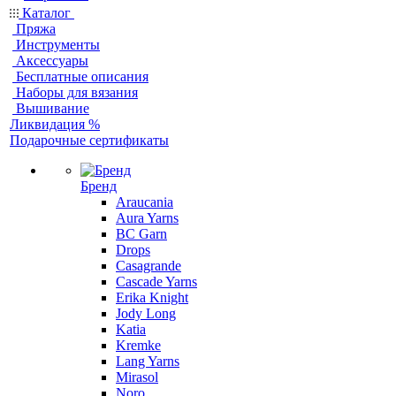
Каталог
Пряжа
Инструменты
Аксессуары
Бесплатные описания
Наборы для вязания
Вышивание
Ликвидация %
Подарочные сертификаты
Бренд
Araucania
Aura Yarns
BC Garn
Drops
Casagrande
Cascade Yarns
Erika Knight
Jody Long
Katia
Kremke
Lang Yarns
Mirasol
Noro