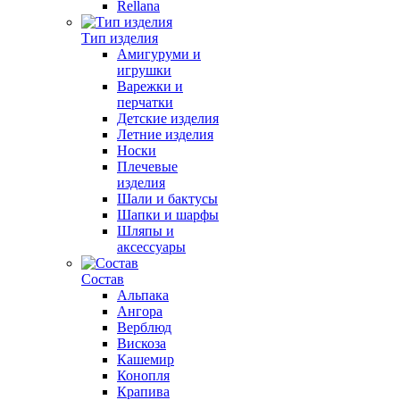
Rellana
Тип изделия
Амигуруми и
игрушки
Варежки и
перчатки
Детские изделия
Летние изделия
Носки
Плечевые
изделия
Шали и бактусы
Шапки и шарфы
Шляпы и
аксессуары
Состав
Альпака
Ангора
Верблюд
Вискоза
Кашемир
Конопля
Крапива