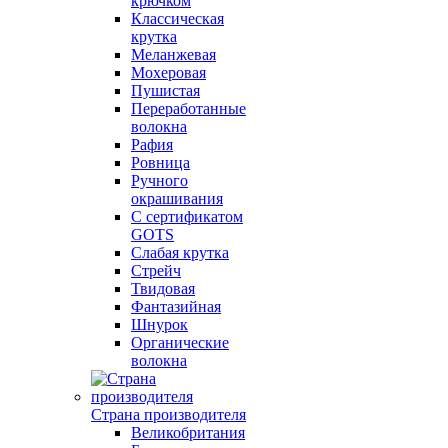
крючком
Классическая
крутка
Меланжевая
Мохеровая
Пушистая
Переработанные
волокна
Рафия
Ровница
Ручного
окрашивания
С сертификатом
GOTS
Слабая крутка
Стрейч
Твидовая
Фантазийная
Шнурок
Органические
волокна
Страна производителя
Великобритания