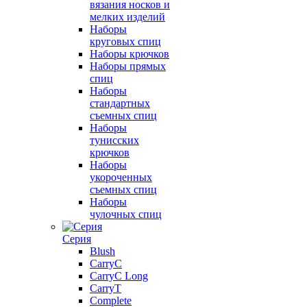
вязания носков и
мелких изделий
Наборы
круговых спиц
Наборы крючков
Наборы прямых
спиц
Наборы
стандартных
съемных спиц
Наборы
тунисских
крючков
Наборы
укороченных
съемных спиц
Наборы
чулочных спиц
Серия
Blush
CarryC
CarryC Long
CarryT
Complete