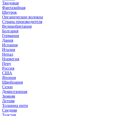
Твидовая
Фантазийная
Шнурок
Органические волокна
Страна производителя
Великобритания
Болгария
Германия
Дания
Испания
Италия
Непал
Норвегия
Перу
Россия
США
Япония
Швейцария
Сезон
Демисезонная
Зимняя
Летняя
Толщина нити
Средняя
Толстая