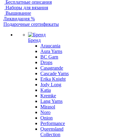
Бесплатные описания
Наборы для вязания
Вышивание
Ликвидация %
Подарочные сертификаты
Бренд
Araucania
Aura Yarns
BC Garn
Drops
Casagrande
Cascade Yarns
Erika Knight
Jody Long
Katia
Kremke
Lang Yarns
Mirasol
Noro
Onion
Performance
Queensland
Collection