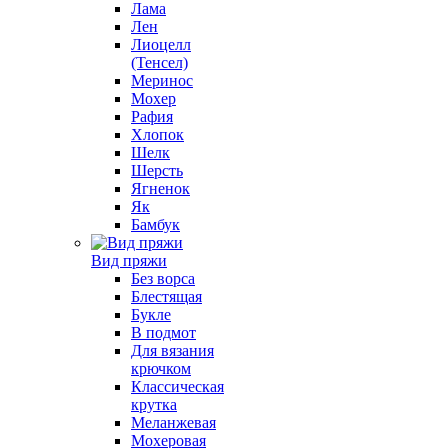
Лама
Лен
Лиоцелл
(Тенсел)
Меринос
Мохер
Рафия
Хлопок
Шелк
Шерсть
Ягненок
Як
Бамбук
Вид пряжи
Без ворса
Блестящая
Букле
В подмот
Для вязания
крючком
Классическая
крутка
Меланжевая
Мохеровая