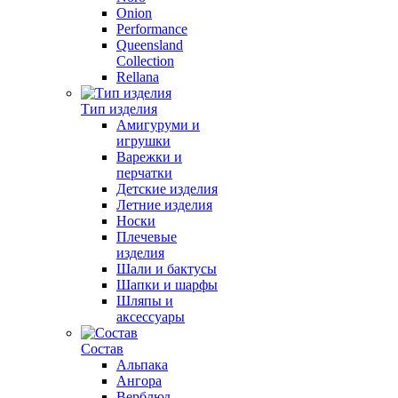
Onion
Performance
Queensland
Collection
Rellana
Тип изделия
Амигуруми и
игрушки
Варежки и
перчатки
Детские изделия
Летние изделия
Носки
Плечевые
изделия
Шали и бактусы
Шапки и шарфы
Шляпы и
аксессуары
Состав
Альпака
Ангора
Верблюд