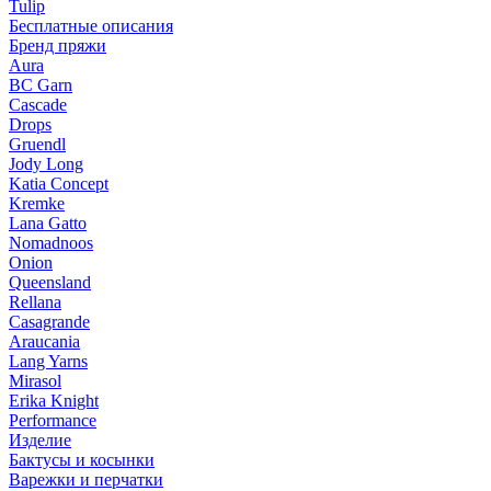
Tulip
Бесплатные описания
Бренд пряжи
Aura
BC Garn
Cascade
Drops
Gruendl
Jody Long
Katia Concept
Kremke
Lana Gatto
Nomadnoos
Onion
Queensland
Rellana
Casagrande
Araucania
Lang Yarns
Mirasol
Erika Knight
Performance
Изделие
Бактусы и косынки
Варежки и перчатки