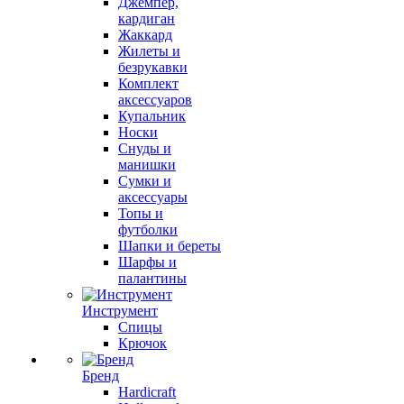
Джемпер,
кардиган
Жаккард
Жилеты и
безрукавки
Комплект
аксессуаров
Купальник
Носки
Снуды и
манишки
Сумки и
аксессуары
Топы и
футболки
Шапки и береты
Шарфы и
палантины
Инструмент
Спицы
Крючок
Бренд
Hardicraft