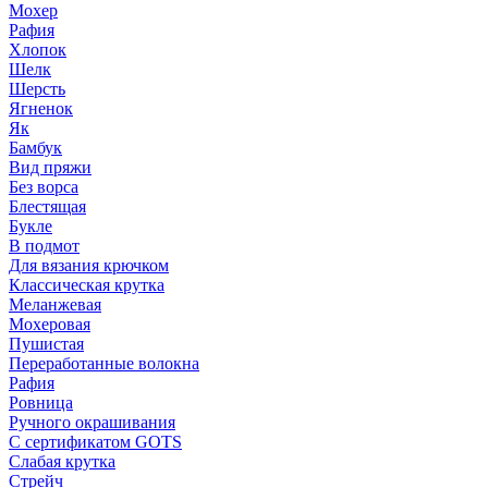
Мохер
Рафия
Хлопок
Шелк
Шерсть
Ягненок
Як
Бамбук
Вид пряжи
Без ворса
Блестящая
Букле
В подмот
Для вязания крючком
Классическая крутка
Меланжевая
Мохеровая
Пушистая
Переработанные волокна
Рафия
Ровница
Ручного окрашивания
С сертификатом GOTS
Слабая крутка
Стрейч