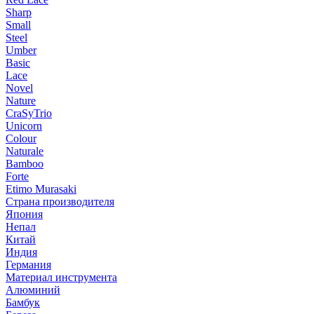
Sharp
Small
Steel
Umber
Basic
Lace
Novel
Nature
CraSyTrio
Unicorn
Colour
Naturale
Bamboo
Forte
Etimo Murasaki
Страна производителя
Япония
Непал
Китай
Индия
Германия
Материал инструмента
Алюминий
Бамбук