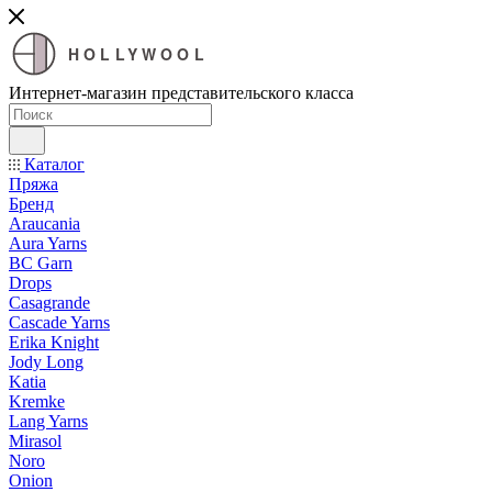
HOLLYWOOL
Интернет-магазин представительского класса
Каталог
Пряжа
Бренд
Araucania
Aura Yarns
BC Garn
Drops
Casagrande
Cascade Yarns
Erika Knight
Jody Long
Katia
Kremke
Lang Yarns
Mirasol
Noro
Onion