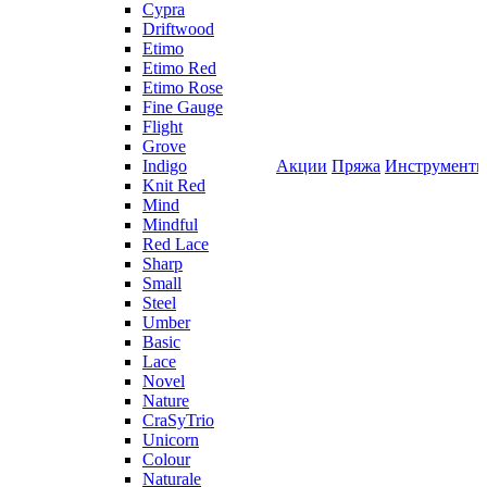
Cypra
Driftwood
Etimo
Etimo Red
Etimo Rose
Fine Gauge
Flight
Grove
Indigo
Акции
Пряжа
Инструмент
Knit Red
Mind
Mindful
Red Lace
Sharp
Small
Steel
Umber
Basic
Lace
Novel
Nature
CraSyTrio
Unicorn
Colour
Naturale