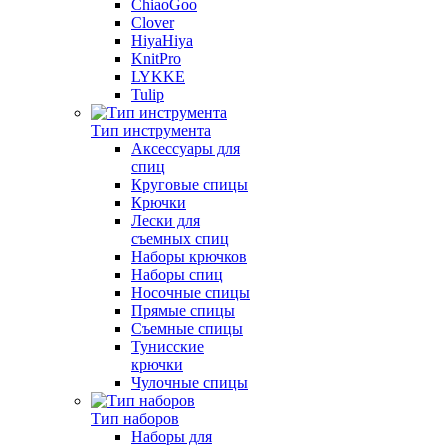
ChiaoGoo
Clover
HiyaHiya
KnitPro
LYKKE
Tulip
Тип инструмента
Аксессуары для
спиц
Круговые спицы
Крючки
Лески для
съемных спиц
Наборы крючков
Наборы спиц
Носочные спицы
Прямые спицы
Съемные спицы
Тунисские
крючки
Чулочные спицы
Тип наборов
Наборы для