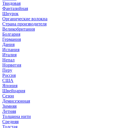
Твидовая
Фантазийная
Шнурок
Органические волокна
Страна производителя
Великобритания
Болгария
Германия
Дания
Испания
Италия
Непал
Норвегия
Перу
Россия
США
Япония
Швейцария
Сезон
Демисезонная
Зимняя
Летняя
Толщина нити
Средняя
Толстая