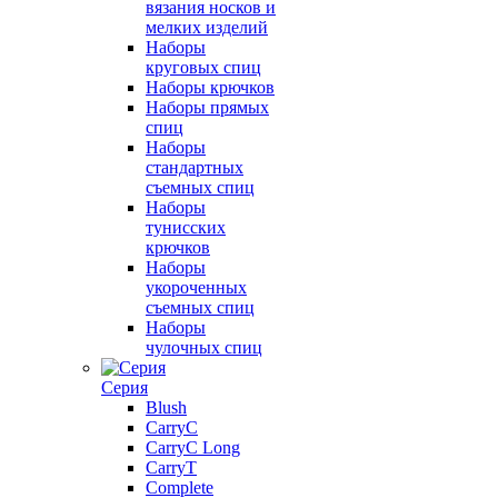
вязания носков и
мелких изделий
Наборы
круговых спиц
Наборы крючков
Наборы прямых
спиц
Наборы
стандартных
съемных спиц
Наборы
тунисских
крючков
Наборы
укороченных
съемных спиц
Наборы
чулочных спиц
Серия
Blush
CarryC
CarryC Long
CarryT
Complete