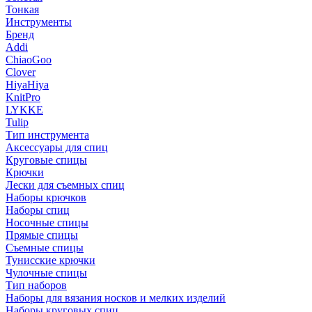
Тонкая
Инструменты
Бренд
Addi
ChiaoGoo
Clover
HiyaHiya
KnitPro
LYKKE
Tulip
Тип инструмента
Аксессуары для спиц
Круговые спицы
Крючки
Лески для съемных спиц
Наборы крючков
Наборы спиц
Носочные спицы
Прямые спицы
Съемные спицы
Тунисские крючки
Чулочные спицы
Тип наборов
Наборы для вязания носков и мелких изделий
Наборы круговых спиц