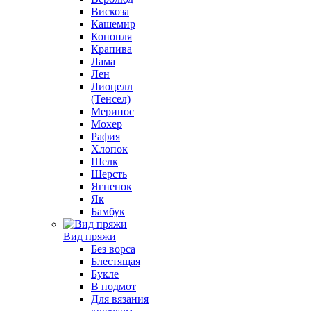
Вискоза
Кашемир
Конопля
Крапива
Лама
Лен
Лиоцелл
(Тенсел)
Меринос
Мохер
Рафия
Хлопок
Шелк
Шерсть
Ягненок
Як
Бамбук
Вид пряжи
Без ворса
Блестящая
Букле
В подмот
Для вязания