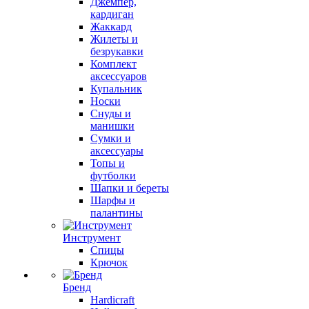
Джемпер,
кардиган
Жаккард
Жилеты и
безрукавки
Комплект
аксессуаров
Купальник
Носки
Снуды и
манишки
Сумки и
аксессуары
Топы и
футболки
Шапки и береты
Шарфы и
палантины
Инструмент
Спицы
Крючок
Бренд
Hardicraft