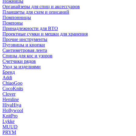
Ножницы
Органайзеры для спиц и аксессуаров
Планшеты для схем и описаний
Помпонницы
Помпоны
Принадлежности для ВТО
Проектные сумки и мешки для хранения
Прочие инструменты
Пуговицы и кнопки
Сантиметровая лента
Спицы для кос и узоров
Счетчики рядов
Уход за изделиями
Бренд
Addi
ChiaoGoo
CocoKnits
Clover
Hemline
HiyaHiya
Hollywool
KnitPro
Lykke
MUUD
PRYM