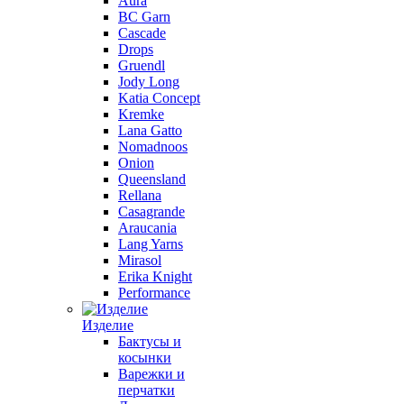
Aura
BC Garn
Cascade
Drops
Gruendl
Jody Long
Katia Concept
Kremke
Lana Gatto
Nomadnoos
Onion
Queensland
Rellana
Casagrande
Araucania
Lang Yarns
Mirasol
Erika Knight
Performance
Изделие
Бактусы и
косынки
Варежки и
перчатки