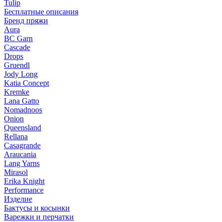
Tulip
Бесплатные описания
Бренд пряжи
Aura
BC Garn
Cascade
Drops
Gruendl
Jody Long
Katia Concept
Kremke
Lana Gatto
Nomadnoos
Onion
Queensland
Rellana
Casagrande
Araucania
Lang Yarns
Mirasol
Erika Knight
Performance
Изделие
Бактусы и косынки
Варежки и перчатки