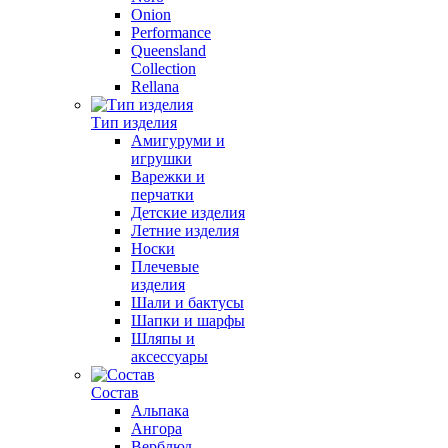
Onion
Performance
Queensland
Collection
Rellana
Тип изделия
Амигуруми и
игрушки
Варежки и
перчатки
Детские изделия
Летние изделия
Носки
Плечевые
изделия
Шали и бактусы
Шапки и шарфы
Шляпы и
аксессуары
Состав
Альпака
Ангора
Верблюд