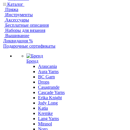
Каталог
Пряжа
Инструменты
Аксессуары
Бесплатные описания
Наборы для вязания
Вышивание
Ликвидация %
Подарочные сертификаты
Бренд
Araucania
Aura Yarns
BC Garn
Drops
Casagrande
Cascade Yarns
Erika Knight
Jody Long
Katia
Kremke
Lang Yarns
Mirasol
Noro