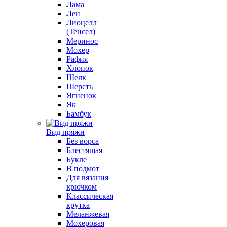
Лама
Лен
Лиоцелл
(Тенсел)
Меринос
Мохер
Рафия
Хлопок
Шелк
Шерсть
Ягненок
Як
Бамбук
Вид пряжи
Без ворса
Блестящая
Букле
В подмот
Для вязания
крючком
Классическая
крутка
Меланжевая
Мохеровая