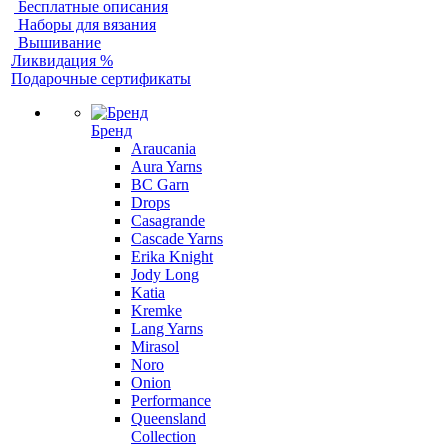
Бесплатные описания
Наборы для вязания
Вышивание
Ликвидация %
Подарочные сертификаты
Бренд
Araucania
Aura Yarns
BC Garn
Drops
Casagrande
Cascade Yarns
Erika Knight
Jody Long
Katia
Kremke
Lang Yarns
Mirasol
Noro
Onion
Performance
Queensland
Collection