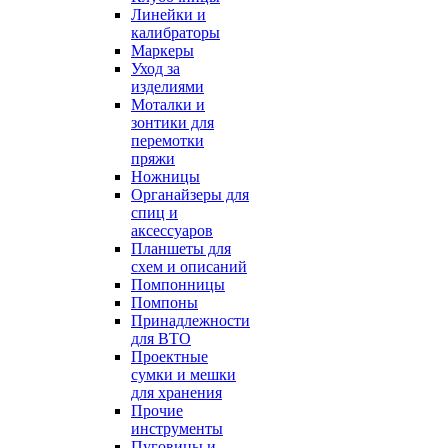
Линейки и
калибраторы
Маркеры
Уход за
изделиями
Моталки и
зонтики для
перемотки
пряжи
Ножницы
Органайзеры для
спиц и
аксессуаров
Планшеты для
схем и описаний
Помпонницы
Помпоны
Принадлежности
для ВТО
Проектные
сумки и мешки
для хранения
Прочие
инструменты
Пуговицы и