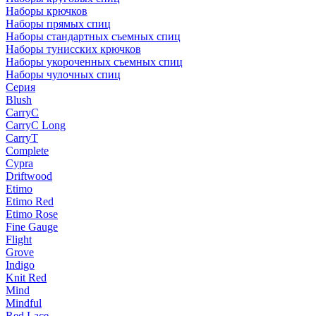
Наборы крючков
Наборы прямых спиц
Наборы стандартных съемных спиц
Наборы тунисских крючков
Наборы укороченных съемных спиц
Наборы чулочных спиц
Серия
Blush
CarryC
CarryC Long
CarryT
Complete
Cypra
Driftwood
Etimo
Etimo Red
Etimo Rose
Fine Gauge
Flight
Grove
Indigo
Knit Red
Mind
Mindful
Red Lace