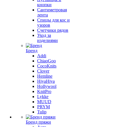
кнопки
Сантиметровая
лента
Спицы для кос и
узоров
Счетчики рядов
Уход за
изделиями
Бренд
Addi
ChiaoGoo
CocoKnits
Clover
Hemline
HiyaHiya
Hollywool
KnitPro
Lykke
MUUD
PRYM
Tulip
Бренд пряжи