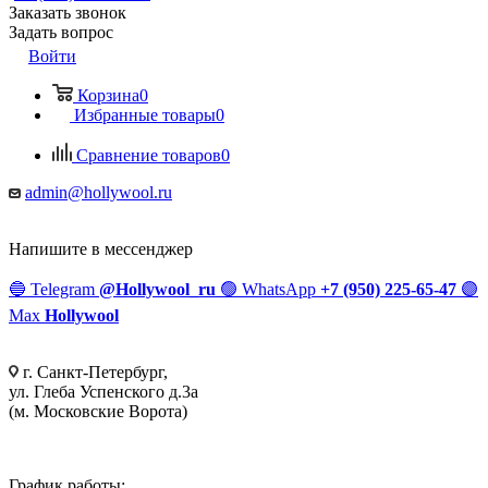
Заказать звонок
Задать вопрос
Войти
Корзина
0
Избранные товары
0
Сравнение товаров
0
admin@hollywool.ru
Напишите в мессенджер
🔵
Telegram
@Hollywool_ru
🟢
WhatsApp
+7 (950) 225-65-47
🟣
Max
Hollywool
г. Санкт-Петербург,
ул. Глеба Успенского д.3а
(м. Московские Ворота)
График работы: