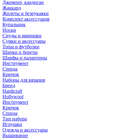
Джемпер, кардиган
Жаккард
Жилеты и безрукавки
Комплект аксессуаров
Купальник
Носки
Снуды и манишки
Сумки и аксессуары
Топы и футболки
Шапки и береты
Шарфы и палантины
Инструмент
Спицы
Крючок
Наборы для вязания
Бренд
Hardicraft
Hollywool
Инструмент
Крючок
Спицы
Тип набора
Игрушки
Одежда и аксессуары
Вышивание