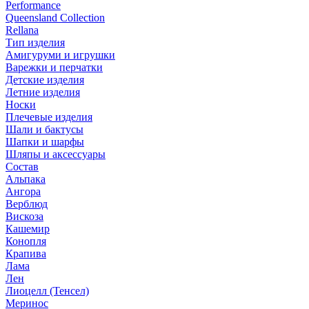
Performance
Queensland Collection
Rellana
Тип изделия
Амигуруми и игрушки
Варежки и перчатки
Детские изделия
Летние изделия
Носки
Плечевые изделия
Шали и бактусы
Шапки и шарфы
Шляпы и аксессуары
Состав
Альпака
Ангора
Верблюд
Вискоза
Кашемир
Конопля
Крапива
Лама
Лен
Лиоцелл (Тенсел)
Меринос