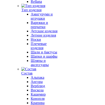
Rellana
Тип изделия
Амигуруми и
игрушки
Варежки и
перчатки
Детские изделия
Летние изделия
Носки
Плечевые
изделия
Шали и бактусы
Шапки и шарфы
Шляпы и
аксессуары
Состав
Альпака
Ангора
Верблюд
Вискоза
Кашемир
Конопля
Крапива