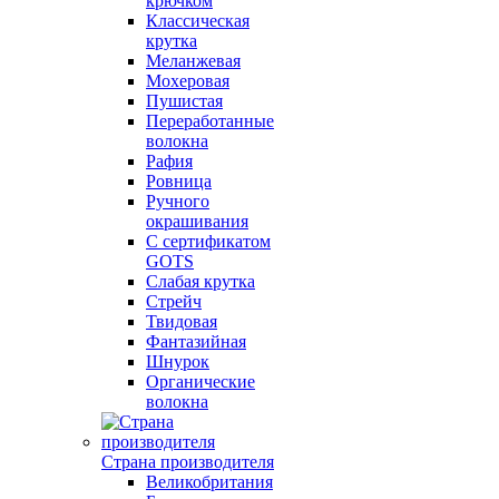
крючком
Классическая
крутка
Меланжевая
Мохеровая
Пушистая
Переработанные
волокна
Рафия
Ровница
Ручного
окрашивания
С сертификатом
GOTS
Слабая крутка
Стрейч
Твидовая
Фантазийная
Шнурок
Органические
волокна
Страна производителя
Великобритания