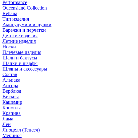
Performance
Queensland Collection
Rellana
Тип изделия
Амигуруми и игрушки
Варежки и перчатки
Детские изделия
Летние изделия
Носки
Плечевые изделия
Шали и бактусы
Шапки и шарфы
Шляпы и аксессуары
Состав
Альпака
Ангора
Верблюд
Вискоза
Кашемир
Конопля
Крапива
Лама
Лен
Лиоцелл (Тенсел)
Меринос