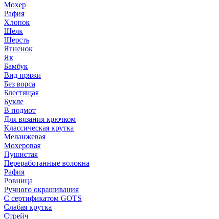
Мохер
Рафия
Хлопок
Шелк
Шерсть
Ягненок
Як
Бамбук
Вид пряжи
Без ворса
Блестящая
Букле
В подмот
Для вязания крючком
Классическая крутка
Меланжевая
Мохеровая
Пушистая
Переработанные волокна
Рафия
Ровница
Ручного окрашивания
С сертификатом GOTS
Слабая крутка
Стрейч