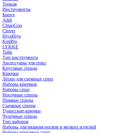
Тонкая
Инструменты
Бренд
Addi
ChiaoGoo
Clover
HiyaHiya
KnitPro
LYKKE
Tulip
Тип инструмента
Аксессуары для спиц
Круговые спицы
Крючки
Лески для съемных спиц
Наборы крючков
Наборы спиц
Носочные спицы
Прямые спицы
Съемные спицы
Тунисские крючки
Чулочные спицы
Тип наборов
Наборы для вязания носков и мелких изделий
Наборы круговых спиц