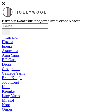
HOLLYWOOL
Интернет-магазин представительского класса
Каталог
Пряжа
Бренд
Araucania
Aura Yarns
BC Garn
Drops
Casagrande
Cascade Yarns
Erika Knight
Jody Long
Katia
Kremke
Lang Yarns
Mirasol
Noro
Onion