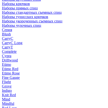
Наборы крючков
Наборы прямых спиц
Наборы стандартных съемных спиц
Наборы тунисских крючков
Наборы укороченных съемных спиц
Наборы чулочных спиц
Серия
Blush
CarryC
CarryC Long
CarryT
Complete
Cypra
Driftwood
Etimo
Etimo Red
Etimo Rose
Fine Gauge
Flight
Grove
Indigo
Knit Red
Mind
Mindful
Red Lace