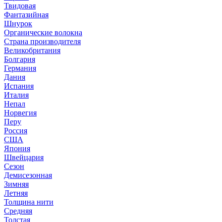
Твидовая
Фантазийная
Шнурок
Органические волокна
Страна производителя
Великобритания
Болгария
Германия
Дания
Испания
Италия
Непал
Норвегия
Перу
Россия
США
Япония
Швейцария
Сезон
Демисезонная
Зимняя
Летняя
Толщина нити
Средняя
Толстая