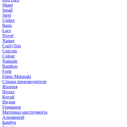
Sharp
Small
Steel
Umber
Basic
Lace
Novel
Nature
CraSyTrio
Unicorn
Colour
Naturale
Bamboo
Forte
Etimo Murasaki
Страна производителя
Япония
Непал
Китай
Индия
Германия
Материал инструмента
Алюминий
Бамбук