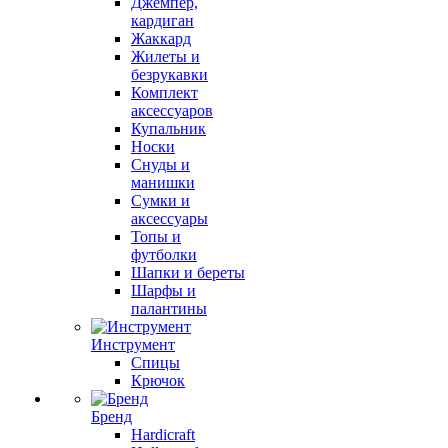
Джемпер,
кардиган
Жаккард
Жилеты и
безрукавки
Комплект
аксессуаров
Купальник
Носки
Снуды и
манишки
Сумки и
аксессуары
Топы и
футболки
Шапки и береты
Шарфы и
палантины
Инструмент
Спицы
Крючок
Бренд
Hardicraft