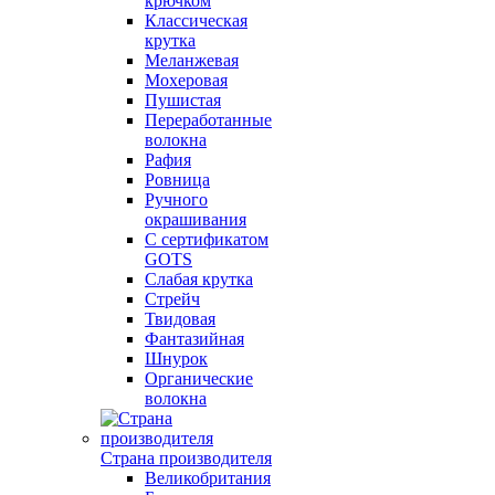
крючком
Классическая
крутка
Меланжевая
Мохеровая
Пушистая
Переработанные
волокна
Рафия
Ровница
Ручного
окрашивания
С сертификатом
GOTS
Слабая крутка
Стрейч
Твидовая
Фантазийная
Шнурок
Органические
волокна
Страна производителя
Великобритания