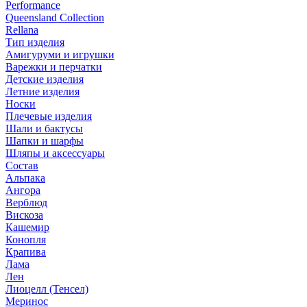
Performance
Queensland Collection
Rellana
Тип изделия
Амигуруми и игрушки
Варежки и перчатки
Детские изделия
Летние изделия
Носки
Плечевые изделия
Шали и бактусы
Шапки и шарфы
Шляпы и аксессуары
Состав
Альпака
Ангора
Верблюд
Вискоза
Кашемир
Конопля
Крапива
Лама
Лен
Лиоцелл (Тенсел)
Меринос