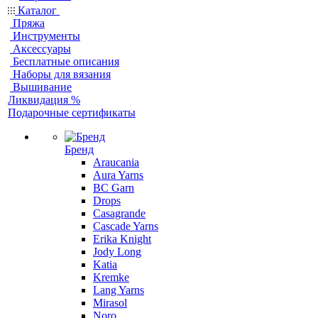
Каталог
Пряжа
Инструменты
Аксессуары
Бесплатные описания
Наборы для вязания
Вышивание
Ликвидация %
Подарочные сертификаты
Бренд
Araucania
Aura Yarns
BC Garn
Drops
Casagrande
Cascade Yarns
Erika Knight
Jody Long
Katia
Kremke
Lang Yarns
Mirasol
Noro