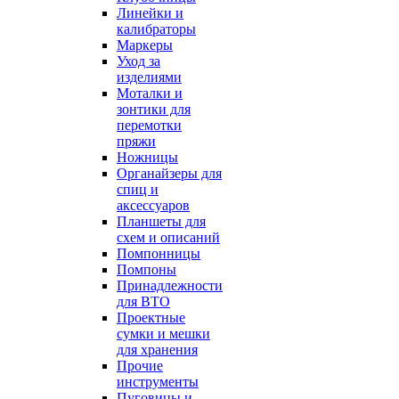
Линейки и
калибраторы
Маркеры
Уход за
изделиями
Моталки и
зонтики для
перемотки
пряжи
Ножницы
Органайзеры для
спиц и
аксессуаров
Планшеты для
схем и описаний
Помпонницы
Помпоны
Принадлежности
для ВТО
Проектные
сумки и мешки
для хранения
Прочие
инструменты
Пуговицы и