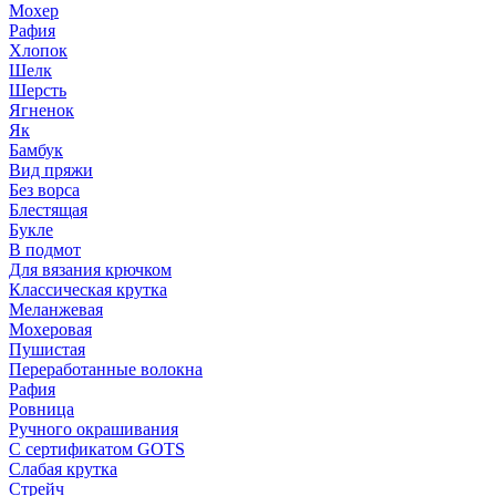
Мохер
Рафия
Хлопок
Шелк
Шерсть
Ягненок
Як
Бамбук
Вид пряжи
Без ворса
Блестящая
Букле
В подмот
Для вязания крючком
Классическая крутка
Меланжевая
Мохеровая
Пушистая
Переработанные волокна
Рафия
Ровница
Ручного окрашивания
С сертификатом GOTS
Слабая крутка
Стрейч