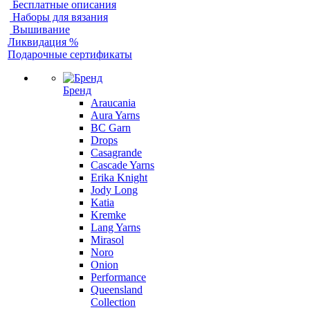
Бесплатные описания
Наборы для вязания
Вышивание
Ликвидация %
Подарочные сертификаты
Бренд
Araucania
Aura Yarns
BC Garn
Drops
Casagrande
Cascade Yarns
Erika Knight
Jody Long
Katia
Kremke
Lang Yarns
Mirasol
Noro
Onion
Performance
Queensland
Collection