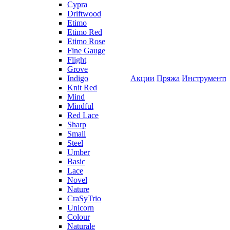
Cypra
Driftwood
Etimo
Etimo Red
Etimo Rose
Fine Gauge
Flight
Grove
Indigo
Акции
Пряжа
Инструмент
Knit Red
Mind
Mindful
Red Lace
Sharp
Small
Steel
Umber
Basic
Lace
Novel
Nature
CraSyTrio
Unicorn
Colour
Naturale