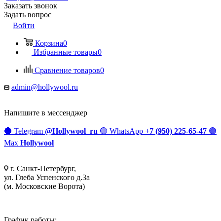
Заказать звонок
Задать вопрос
Войти
Корзина
0
Избранные товары
0
Сравнение товаров
0
admin@hollywool.ru
Напишите в мессенджер
🔵
Telegram
@Hollywool_ru
🟢
WhatsApp
+7 (950) 225-65-47
🟣
Max
Hollywool
г. Санкт-Петербург,
ул. Глеба Успенского д.3а
(м. Московские Ворота)
График работы: