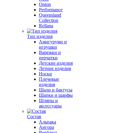
Onion
Performance
Queensland
Collection
Rellana
Тип изделия
Амигуруми и
игрушки
Варежки и
перчатки
Детские изделия
Летние изделия
Носки
Плечевые
изделия
Шали и бактусы
Шапки и шарфы
Шляпы и
аксессуары
Состав
Альпака
Ангора
Верблюд