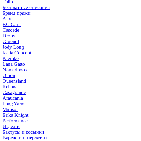
Tulip
Бесплатные описания
Бренд пряжи
Aura
BC Garn
Cascade
Drops
Gruendl
Jody Long
Katia Concept
Kremke
Lana Gatto
Nomadnoos
Onion
Queensland
Rellana
Casagrande
Araucania
Lang Yarns
Mirasol
Erika Knight
Performance
Изделие
Бактусы и косынки
Варежки и перчатки