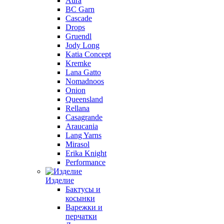
Aura
BC Garn
Cascade
Drops
Gruendl
Jody Long
Katia Concept
Kremke
Lana Gatto
Nomadnoos
Onion
Queensland
Rellana
Casagrande
Araucania
Lang Yarns
Mirasol
Erika Knight
Performance
Изделие
Бактусы и
косынки
Варежки и
перчатки