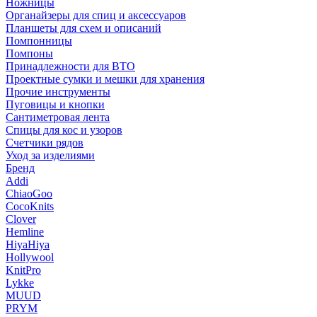
Ножницы
Органайзеры для спиц и аксессуаров
Планшеты для схем и описаний
Помпонницы
Помпоны
Принадлежности для ВТО
Проектные сумки и мешки для хранения
Прочие инструменты
Пуговицы и кнопки
Сантиметровая лента
Спицы для кос и узоров
Счетчики рядов
Уход за изделиями
Бренд
Addi
ChiaoGoo
CocoKnits
Clover
Hemline
HiyaHiya
Hollywool
KnitPro
Lykke
MUUD
PRYM