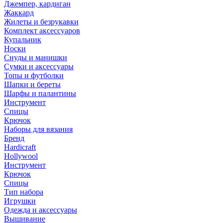
Джемпер, кардиган
Жаккард
Жилеты и безрукавки
Комплект аксессуаров
Купальник
Носки
Снуды и манишки
Сумки и аксессуары
Топы и футболки
Шапки и береты
Шарфы и палантины
Инструмент
Спицы
Крючок
Наборы для вязания
Бренд
Hardicraft
Hollywool
Инструмент
Крючок
Спицы
Тип набора
Игрушки
Одежда и аксессуары
Вышивание