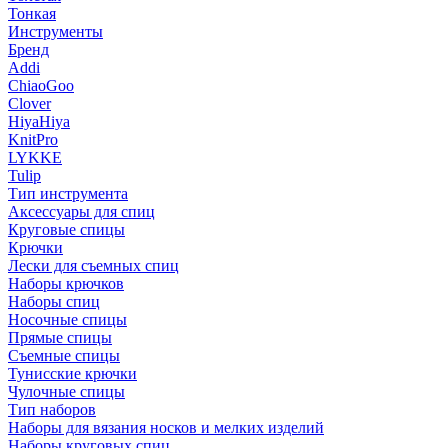
Тонкая
Инструменты
Бренд
Addi
ChiaoGoo
Clover
HiyaHiya
KnitPro
LYKKE
Tulip
Тип инструмента
Аксессуары для спиц
Круговые спицы
Крючки
Лески для съемных спиц
Наборы крючков
Наборы спиц
Носочные спицы
Прямые спицы
Съемные спицы
Тунисские крючки
Чулочные спицы
Тип наборов
Наборы для вязания носков и мелких изделий
Наборы круговых спиц