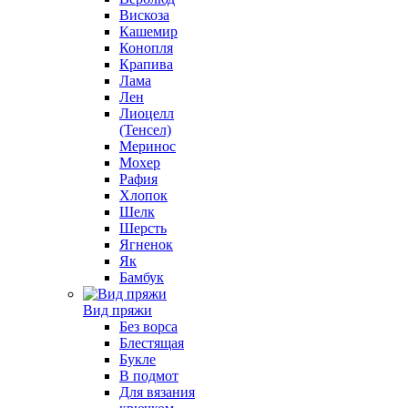
Вискоза
Кашемир
Конопля
Крапива
Лама
Лен
Лиоцелл
(Тенсел)
Меринос
Мохер
Рафия
Хлопок
Шелк
Шерсть
Ягненок
Як
Бамбук
Вид пряжи
Без ворса
Блестящая
Букле
В подмот
Для вязания