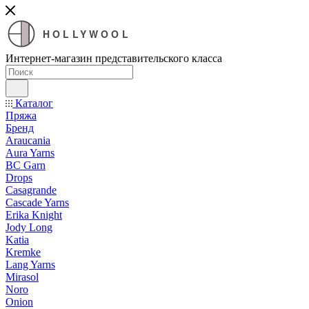
HOLLYWOOL
Интернет-магазин представительского класса
Каталог
Пряжа
Бренд
Araucania
Aura Yarns
BC Garn
Drops
Casagrande
Cascade Yarns
Erika Knight
Jody Long
Katia
Kremke
Lang Yarns
Mirasol
Noro
Onion