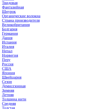
Твидовая
Фантазийная
Шнурок
Органические волокна
Страна производителя
Великобритания
Болгария
Германия
Дания
Испания
Италия
Непал
Норвегия
Перу
Россия
США
Япония
Швейцария
Сезон
Демисезонная
Зимняя
Летняя
Толщина нити
Средняя
Толстая