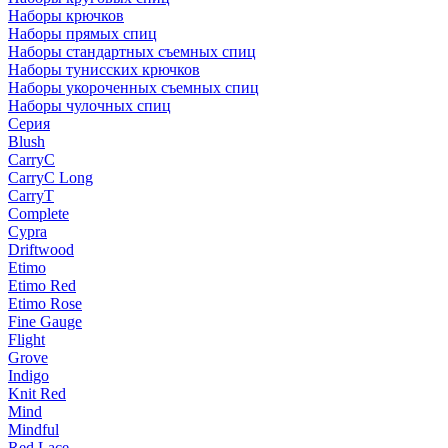
Наборы крючков
Наборы прямых спиц
Наборы стандартных съемных спиц
Наборы тунисских крючков
Наборы укороченных съемных спиц
Наборы чулочных спиц
Серия
Blush
CarryC
CarryC Long
CarryT
Complete
Cypra
Driftwood
Etimo
Etimo Red
Etimo Rose
Fine Gauge
Flight
Grove
Indigo
Knit Red
Mind
Mindful
Red Lace