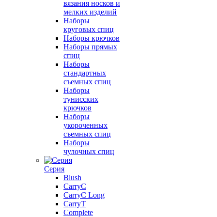
вязания носков и
мелких изделий
Наборы
круговых спиц
Наборы крючков
Наборы прямых
спиц
Наборы
стандартных
съемных спиц
Наборы
тунисских
крючков
Наборы
укороченных
съемных спиц
Наборы
чулочных спиц
Серия
Blush
CarryC
CarryC Long
CarryT
Complete