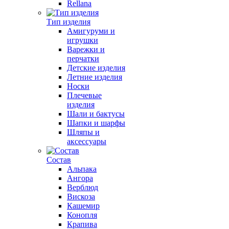
Rellana
Тип изделия
Амигуруми и
игрушки
Варежки и
перчатки
Детские изделия
Летние изделия
Носки
Плечевые
изделия
Шали и бактусы
Шапки и шарфы
Шляпы и
аксессуары
Состав
Альпака
Ангора
Верблюд
Вискоза
Кашемир
Конопля
Крапива