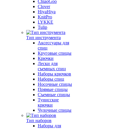
ChiaoGoo
Clover
HiyaHiya
KnitPro
LYKKE
Tulip
Тип инструмента
Аксессуары для
спиц
Круговые спицы
Крючки
Лески для
съемных спиц
Наборы крючков
Наборы спиц
Носочные спицы
Прямые спицы
Съемные спицы
Тунисские
крючки
Чулочные спицы
Тип наборов
Наборы для