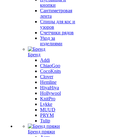
кнопки
Сантиметровая
лента
Спицы для кос и
узоров
Счетчики рядов
Уход за
изделиями
Бренд
Addi
ChiaoGoo
CocoKnits
Clover
Hemline
HiyaHiya
Hollywool
KnitPro
Lykke
MUUD
PRYM
Tulip
Бренд пряжи