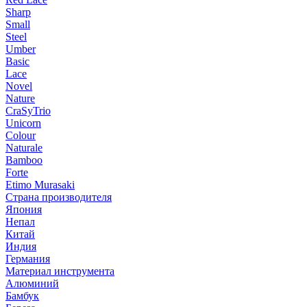
Sharp
Small
Steel
Umber
Basic
Lace
Novel
Nature
CraSyTrio
Unicorn
Colour
Naturale
Bamboo
Forte
Etimo Murasaki
Страна производителя
Япония
Непал
Китай
Индия
Германия
Материал инструмента
Алюминий
Бамбук