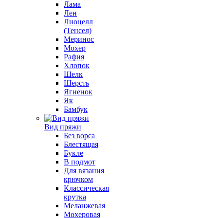
Лама
Лен
Лиоцелл
(Тенсел)
Меринос
Мохер
Рафия
Хлопок
Шелк
Шерсть
Ягненок
Як
Бамбук
Вид пряжи
Без ворса
Блестящая
Букле
В подмот
Для вязания
крючком
Классическая
крутка
Меланжевая
Мохеровая