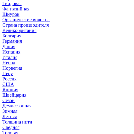
Твидовая
Фантазийная
Шнурок
Органические волокна
Страна производителя
Великобритания
Болгария
Германия
Дания
Испания
Италия
Непал
Норвегия
Перу
Россия
США
Япония
Швейцария
Сезон
Демисезонная
Зимняя
Летняя
Толщина нити
Средняя
Толстая