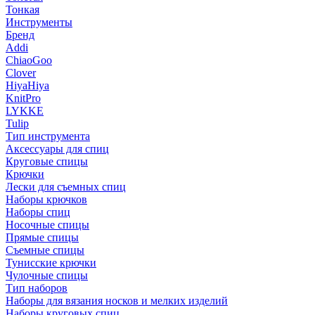
Тонкая
Инструменты
Бренд
Addi
ChiaoGoo
Clover
HiyaHiya
KnitPro
LYKKE
Tulip
Тип инструмента
Аксессуары для спиц
Круговые спицы
Крючки
Лески для съемных спиц
Наборы крючков
Наборы спиц
Носочные спицы
Прямые спицы
Съемные спицы
Тунисские крючки
Чулочные спицы
Тип наборов
Наборы для вязания носков и мелких изделий
Наборы круговых спиц