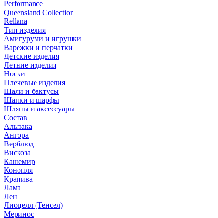
Performance
Queensland Collection
Rellana
Тип изделия
Амигуруми и игрушки
Варежки и перчатки
Детские изделия
Летние изделия
Носки
Плечевые изделия
Шали и бактусы
Шапки и шарфы
Шляпы и аксессуары
Состав
Альпака
Ангора
Верблюд
Вискоза
Кашемир
Конопля
Крапива
Лама
Лен
Лиоцелл (Тенсел)
Меринос