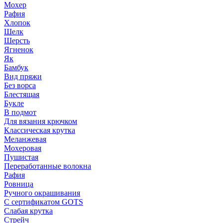
Мохер
Рафия
Хлопок
Шелк
Шерсть
Ягненок
Як
Бамбук
Вид пряжи
Без ворса
Блестящая
Букле
В подмот
Для вязания крючком
Классическая крутка
Меланжевая
Мохеровая
Пушистая
Переработанные волокна
Рафия
Ровница
Ручного окрашивания
С сертификатом GOTS
Слабая крутка
Стрейч