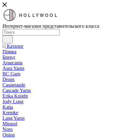
HOLLYWOOL
Интернет-магазин представительского класса
Каталог
Пряжа
Бренд
Araucania
Aura Yarns
BC Garn
Drops
Casagrande
Cascade Yarns
Erika Knight
Jody Long
Katia
Kremke
Lang Yarns
Mirasol
Noro
Onion