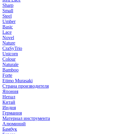
Sharp
Small
Steel
Umber
Basic
Lace
Novel
Nature
CraSyTrio
Unicorn
Colour
Naturale
Bamboo
Forte
Etimo Murasaki
Страна производителя
Япония
Непал
Китай
Индия
Германия
Материал инструмента
Алюминий
Бамбук