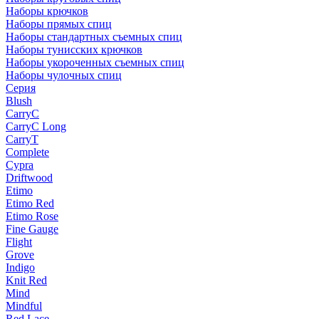
Наборы крючков
Наборы прямых спиц
Наборы стандартных съемных спиц
Наборы тунисских крючков
Наборы укороченных съемных спиц
Наборы чулочных спиц
Серия
Blush
CarryC
CarryC Long
CarryT
Complete
Cypra
Driftwood
Etimo
Etimo Red
Etimo Rose
Fine Gauge
Flight
Grove
Indigo
Knit Red
Mind
Mindful
Red Lace