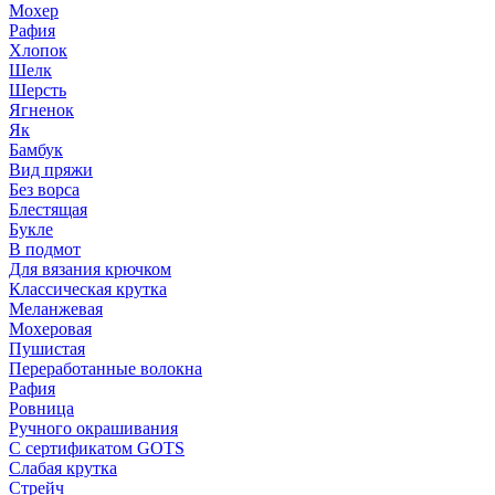
Мохер
Рафия
Хлопок
Шелк
Шерсть
Ягненок
Як
Бамбук
Вид пряжи
Без ворса
Блестящая
Букле
В подмот
Для вязания крючком
Классическая крутка
Меланжевая
Мохеровая
Пушистая
Переработанные волокна
Рафия
Ровница
Ручного окрашивания
С сертификатом GOTS
Слабая крутка
Стрейч