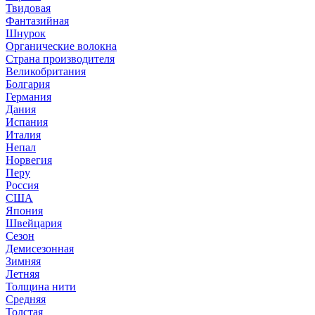
Твидовая
Фантазийная
Шнурок
Органические волокна
Страна производителя
Великобритания
Болгария
Германия
Дания
Испания
Италия
Непал
Норвегия
Перу
Россия
США
Япония
Швейцария
Сезон
Демисезонная
Зимняя
Летняя
Толщина нити
Средняя
Толстая