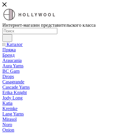
HOLLYWOOL
Интернет-магазин представительского класса
Каталог
Пряжа
Бренд
Araucania
Aura Yarns
BC Garn
Drops
Casagrande
Cascade Yarns
Erika Knight
Jody Long
Katia
Kremke
Lang Yarns
Mirasol
Noro
Onion