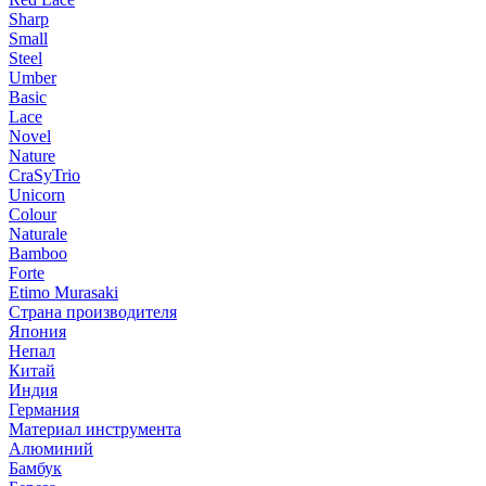
Sharp
Small
Steel
Umber
Basic
Lace
Novel
Nature
CraSyTrio
Unicorn
Colour
Naturale
Bamboo
Forte
Etimo Murasaki
Страна производителя
Япония
Непал
Китай
Индия
Германия
Материал инструмента
Алюминий
Бамбук