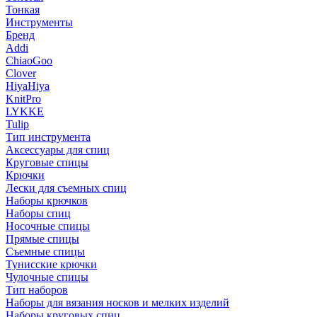
Тонкая
Инструменты
Бренд
Addi
ChiaoGoo
Clover
HiyaHiya
KnitPro
LYKKE
Tulip
Тип инструмента
Аксессуары для спиц
Круговые спицы
Крючки
Лески для съемных спиц
Наборы крючков
Наборы спиц
Носочные спицы
Прямые спицы
Съемные спицы
Тунисские крючки
Чулочные спицы
Тип наборов
Наборы для вязания носков и мелких изделий
Наборы круговых спиц