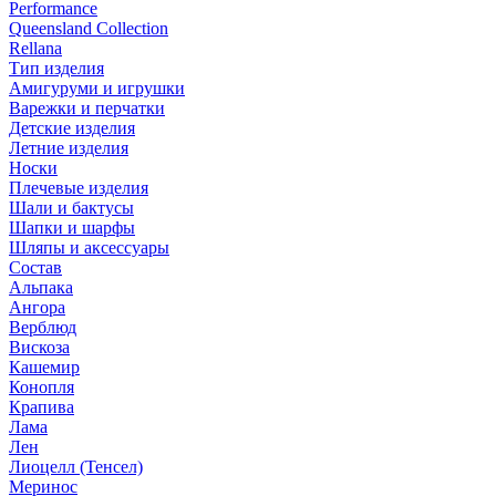
Performance
Queensland Collection
Rellana
Тип изделия
Амигуруми и игрушки
Варежки и перчатки
Детские изделия
Летние изделия
Носки
Плечевые изделия
Шали и бактусы
Шапки и шарфы
Шляпы и аксессуары
Состав
Альпака
Ангора
Верблюд
Вискоза
Кашемир
Конопля
Крапива
Лама
Лен
Лиоцелл (Тенсел)
Меринос