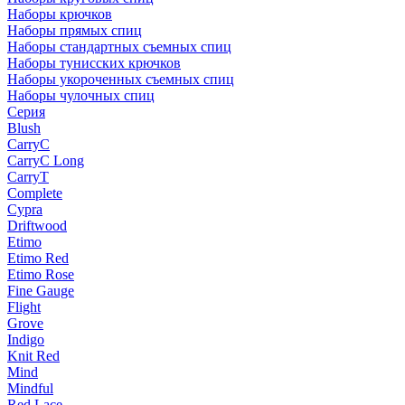
Наборы крючков
Наборы прямых спиц
Наборы стандартных съемных спиц
Наборы тунисских крючков
Наборы укороченных съемных спиц
Наборы чулочных спиц
Серия
Blush
CarryC
CarryC Long
CarryT
Complete
Cypra
Driftwood
Etimo
Etimo Red
Etimo Rose
Fine Gauge
Flight
Grove
Indigo
Knit Red
Mind
Mindful
Red Lace