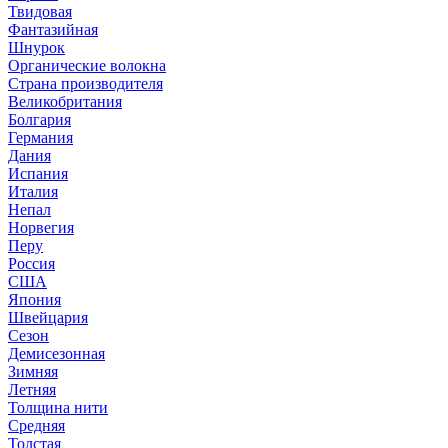
Твидовая
Фантазийная
Шнурок
Органические волокна
Страна производителя
Великобритания
Болгария
Германия
Дания
Испания
Италия
Непал
Норвегия
Перу
Россия
США
Япония
Швейцария
Сезон
Демисезонная
Зимняя
Летняя
Толщина нити
Средняя
Толстая