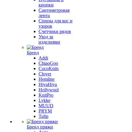
кнопки
Сантиметровая
лента
Спицы для кос и
узоров
Счетчики рядов
Уход за
изделиями
Бренд
Addi
ChiaoGoo
CocoKnits
Clover
Hemline
HiyaHiya
Hollywool
KnitPro
Lykke
MUUD
PRYM
Tulip
Бренд пряжи