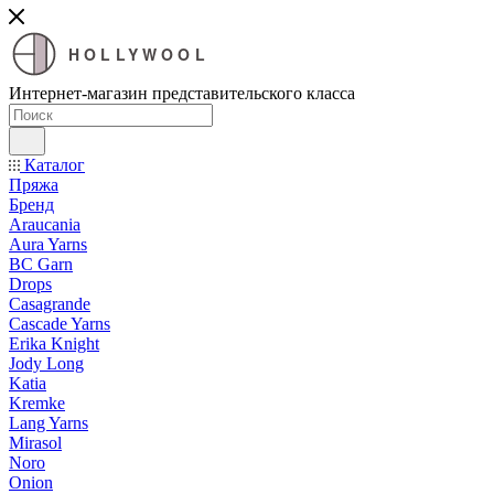
HOLLYWOOL
Интернет-магазин представительского класса
Каталог
Пряжа
Бренд
Araucania
Aura Yarns
BC Garn
Drops
Casagrande
Cascade Yarns
Erika Knight
Jody Long
Katia
Kremke
Lang Yarns
Mirasol
Noro
Onion