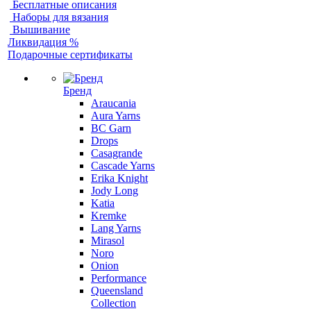
Бесплатные описания
Наборы для вязания
Вышивание
Ликвидация %
Подарочные сертификаты
Бренд
Araucania
Aura Yarns
BC Garn
Drops
Casagrande
Cascade Yarns
Erika Knight
Jody Long
Katia
Kremke
Lang Yarns
Mirasol
Noro
Onion
Performance
Queensland
Collection