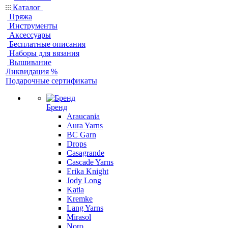
Каталог
Пряжа
Инструменты
Аксессуары
Бесплатные описания
Наборы для вязания
Вышивание
Ликвидация %
Подарочные сертификаты
Бренд
Araucania
Aura Yarns
BC Garn
Drops
Casagrande
Cascade Yarns
Erika Knight
Jody Long
Katia
Kremke
Lang Yarns
Mirasol
Noro