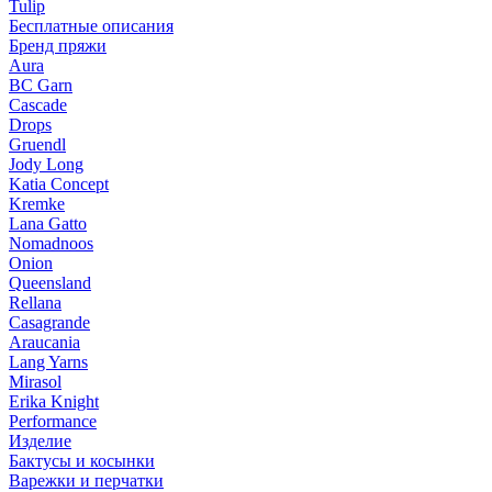
Tulip
Бесплатные описания
Бренд пряжи
Aura
BC Garn
Cascade
Drops
Gruendl
Jody Long
Katia Concept
Kremke
Lana Gatto
Nomadnoos
Onion
Queensland
Rellana
Casagrande
Araucania
Lang Yarns
Mirasol
Erika Knight
Performance
Изделие
Бактусы и косынки
Варежки и перчатки