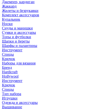
Джемпер, кардиган
Жаккард
Жилеты и безрукавки
Комплект аксессуаров
Купальник
Носки
Снуды и манишки
Сумки и аксессуары
Топы и футболки
Шапки и береты
Шарфы и палантины
Инструмент
Спицы
Крючок
Наборы для вязания
Бренд
Hardicraft
Hollywool
Инструмент
Крючок
Спицы
Тип набора
Игрушки
Одежда и аксессуары
Вышивание