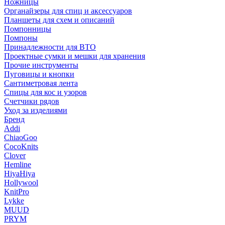
Ножницы
Органайзеры для спиц и аксессуаров
Планшеты для схем и описаний
Помпонницы
Помпоны
Принадлежности для ВТО
Проектные сумки и мешки для хранения
Прочие инструменты
Пуговицы и кнопки
Сантиметровая лента
Спицы для кос и узоров
Счетчики рядов
Уход за изделиями
Бренд
Addi
ChiaoGoo
CocoKnits
Clover
Hemline
HiyaHiya
Hollywool
KnitPro
Lykke
MUUD
PRYM