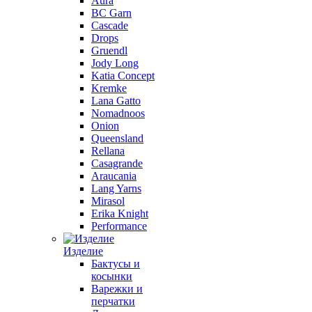
Aura
BC Garn
Cascade
Drops
Gruendl
Jody Long
Katia Concept
Kremke
Lana Gatto
Nomadnoos
Onion
Queensland
Rellana
Casagrande
Araucania
Lang Yarns
Mirasol
Erika Knight
Performance
Изделие
Бактусы и
косынки
Варежки и
перчатки