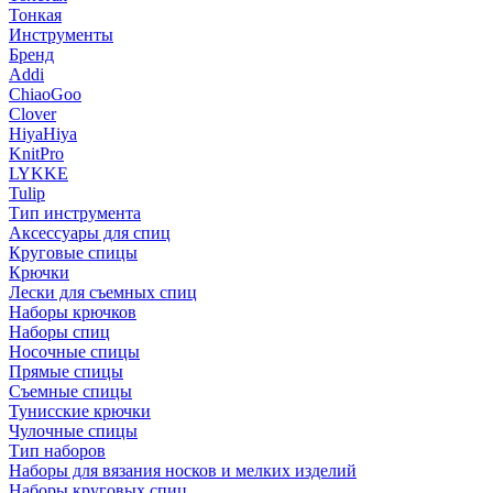
Тонкая
Инструменты
Бренд
Addi
ChiaoGoo
Clover
HiyaHiya
KnitPro
LYKKE
Tulip
Тип инструмента
Аксессуары для спиц
Круговые спицы
Крючки
Лески для съемных спиц
Наборы крючков
Наборы спиц
Носочные спицы
Прямые спицы
Съемные спицы
Тунисские крючки
Чулочные спицы
Тип наборов
Наборы для вязания носков и мелких изделий
Наборы круговых спиц