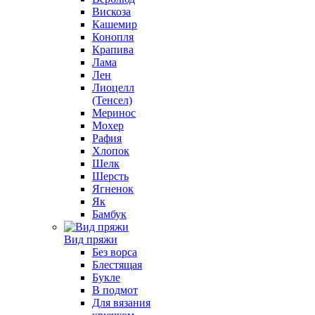
Вискоза
Кашемир
Конопля
Крапива
Лама
Лен
Лиоцелл
(Тенсел)
Меринос
Мохер
Рафия
Хлопок
Шелк
Шерсть
Ягненок
Як
Бамбук
Вид пряжи
Без ворса
Блестящая
Букле
В подмот
Для вязания