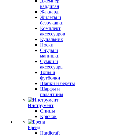
Джемпер,
кардиган
Жаккард
Жилеты и
безрукавки
Комплект
аксессуаров
Купальник
Носки
Снуды и
манишки
Сумки и
аксессуары
Топы и
футболки
Шапки и береты
Шарфы и
палантины
Инструмент
Спицы
Крючок
Бренд
Hardicraft