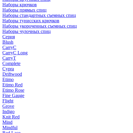
Наборы крючков
Наборы прямых спиц
Наборы стандартных съемных спиц
Наборы тунисских крючков
Наборы укороченных съемных спиц
Наборы чулочных спиц
Серия
Blush
CarryC
CarryC Long
CarryT
Complete
Cypra
Driftwood
Etimo
Etimo Red
Etimo Rose
Fine Gauge
Flight
Grove
Indigo
Knit Red
Mind
Mindful
Red Lace