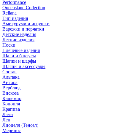
Performance
Queensland Collection
Rellana
Тип изделия
Амигуруми и игрушки
Варежки и перчатки
Детские изделия
Летние изделия
Носки
Плечевые изделия
Шали и бактусы
Шапки и шарфы
Шляпы и аксессуары
Состав
Альпака
Ангора
Верблюд
Вискоза
Кашемир
Конопля
Крапива
Лама
Лен
Лиоцелл (Тенсел)
Меринос