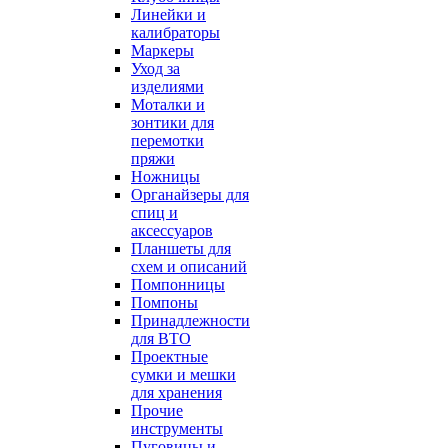
Линейки и
калибраторы
Маркеры
Уход за
изделиями
Моталки и
зонтики для
перемотки
пряжи
Ножницы
Органайзеры для
спиц и
аксессуаров
Планшеты для
схем и описаний
Помпонницы
Помпоны
Принадлежности
для ВТО
Проектные
сумки и мешки
для хранения
Прочие
инструменты
Пуговицы и