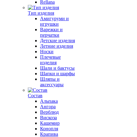
Rellana
Тип изделия
Амигуруми и
игрушки
Варежки и
перчатки
Детские изделия
Летние изделия
Носки
Плечевые
изделия
Шали и бактусы
Шапки и шарфы
Шляпы и
аксессуары
Состав
Альпака
Ангора
Верблюд
Вискоза
Кашемир
Конопля
Крапива