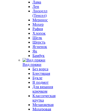
Лама
Лен
Лиоцелл
(Тенсел)
Меринос
Мохер
Рафия
Хлопок
Шелк
Шерсть
Ягненок
Як
Бамбук
Вид пряжи
Без ворса
Блестящая
Букле
В подмот
Для вязания
крючком
Классическая
крутка
Меланжевая
Мохеровая