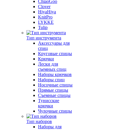
ChiaoGoo
Clover
HiyaHiya
KnitPro
LYKKE
Tulip
Тип инструмента
Аксессуары для
спиц
Круговые спицы
Крючки
Лески для
съемных спиц
Наборы крючков
Наборы спиц
Носочные спицы
Прямые спицы
Съемные спицы
Тунисские
крючки
Чулочные спицы
Тип наборов
Наборы для