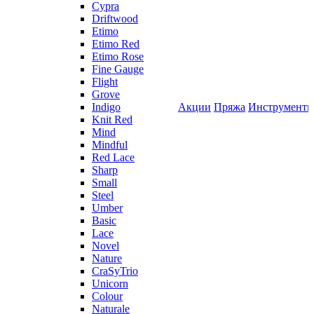
Cypra
Driftwood
Etimo
Etimo Red
Etimo Rose
Fine Gauge
Flight
Grove
Indigo
Акции
Пряжа
Инструмент
Knit Red
Mind
Mindful
Red Lace
Sharp
Small
Steel
Umber
Basic
Lace
Novel
Nature
CraSyTrio
Unicorn
Colour
Naturale