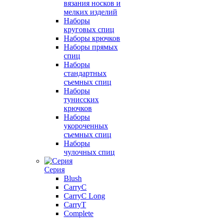
вязания носков и
мелких изделий
Наборы
круговых спиц
Наборы крючков
Наборы прямых
спиц
Наборы
стандартных
съемных спиц
Наборы
тунисских
крючков
Наборы
укороченных
съемных спиц
Наборы
чулочных спиц
Серия
Blush
CarryC
CarryC Long
CarryT
Complete