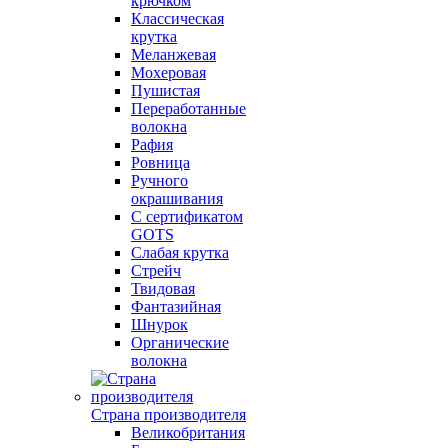
крючком
Классическая
крутка
Меланжевая
Мохеровая
Пушистая
Переработанные
волокна
Рафия
Ровница
Ручного
окрашивания
С сертификатом
GOTS
Слабая крутка
Стрейч
Твидовая
Фантазийная
Шнурок
Органические
волокна
Страна производителя
Великобритания