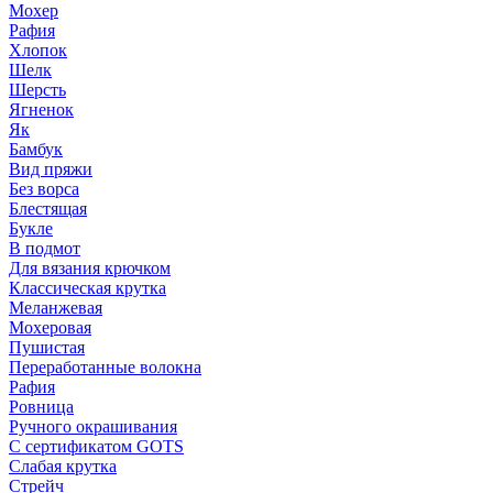
Мохер
Рафия
Хлопок
Шелк
Шерсть
Ягненок
Як
Бамбук
Вид пряжи
Без ворса
Блестящая
Букле
В подмот
Для вязания крючком
Классическая крутка
Меланжевая
Мохеровая
Пушистая
Переработанные волокна
Рафия
Ровница
Ручного окрашивания
С сертификатом GOTS
Слабая крутка
Стрейч