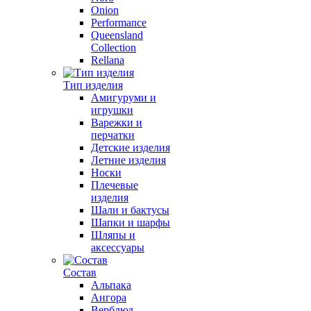
Onion
Performance
Queensland
Collection
Rellana
Тип изделия
Амигуруми и
игрушки
Варежки и
перчатки
Детские изделия
Летние изделия
Носки
Плечевые
изделия
Шали и бактусы
Шапки и шарфы
Шляпы и
аксессуары
Состав
Альпака
Ангора
Верблюд