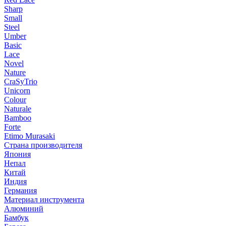
Sharp
Small
Steel
Umber
Basic
Lace
Novel
Nature
CraSyTrio
Unicorn
Colour
Naturale
Bamboo
Forte
Etimo Murasaki
Страна производителя
Япония
Непал
Китай
Индия
Германия
Материал инструмента
Алюминий
Бамбук