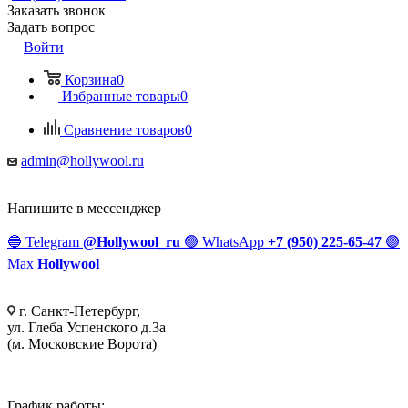
Заказать звонок
Задать вопрос
Войти
Корзина
0
Избранные товары
0
Сравнение товаров
0
admin@hollywool.ru
Напишите в мессенджер
🔵
Telegram
@Hollywool_ru
🟢
WhatsApp
+7 (950) 225-65-47
🟣
Max
Hollywool
г. Санкт-Петербург,
ул. Глеба Успенского д.3а
(м. Московские Ворота)
График работы: