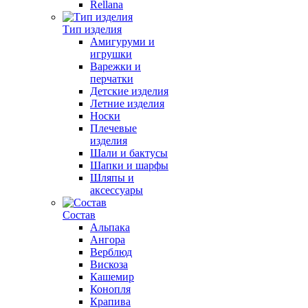
Rellana
Тип изделия
Амигуруми и
игрушки
Варежки и
перчатки
Детские изделия
Летние изделия
Носки
Плечевые
изделия
Шали и бактусы
Шапки и шарфы
Шляпы и
аксессуары
Состав
Альпака
Ангора
Верблюд
Вискоза
Кашемир
Конопля
Крапива