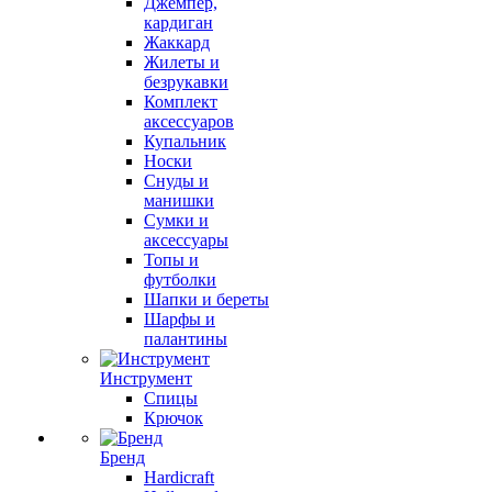
Джемпер,
кардиган
Жаккард
Жилеты и
безрукавки
Комплект
аксессуаров
Купальник
Носки
Снуды и
манишки
Сумки и
аксессуары
Топы и
футболки
Шапки и береты
Шарфы и
палантины
Инструмент
Спицы
Крючок
Бренд
Hardicraft