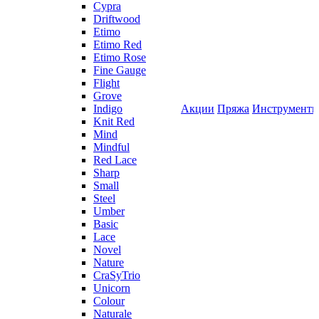
Cypra
Driftwood
Etimo
Etimo Red
Etimo Rose
Fine Gauge
Flight
Grove
Indigo
Акции
Пряжа
Инструмент
Knit Red
Mind
Mindful
Red Lace
Sharp
Small
Steel
Umber
Basic
Lace
Novel
Nature
CraSyTrio
Unicorn
Colour
Naturale