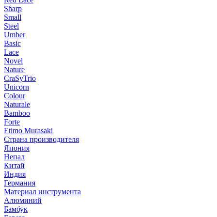
Sharp
Small
Steel
Umber
Basic
Lace
Novel
Nature
CraSyTrio
Unicorn
Colour
Naturale
Bamboo
Forte
Etimo Murasaki
Страна производителя
Япония
Непал
Китай
Индия
Германия
Материал инструмента
Алюминий
Бамбук