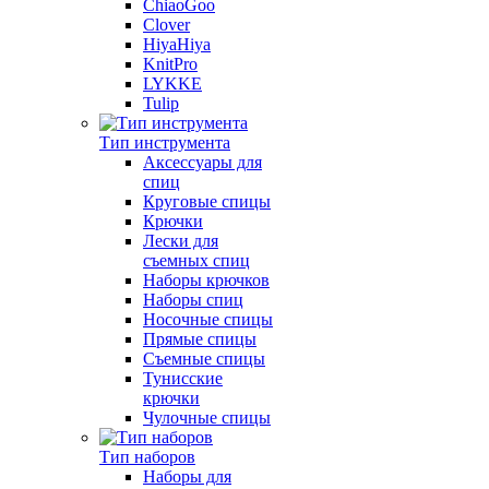
ChiaoGoo
Clover
HiyaHiya
KnitPro
LYKKE
Tulip
Тип инструмента
Аксессуары для
спиц
Круговые спицы
Крючки
Лески для
съемных спиц
Наборы крючков
Наборы спиц
Носочные спицы
Прямые спицы
Съемные спицы
Тунисские
крючки
Чулочные спицы
Тип наборов
Наборы для