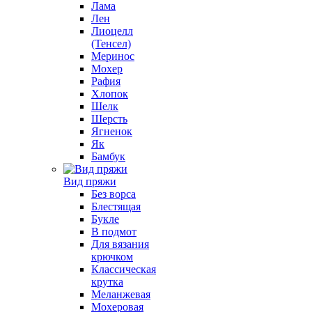
Лама
Лен
Лиоцелл
(Тенсел)
Меринос
Мохер
Рафия
Хлопок
Шелк
Шерсть
Ягненок
Як
Бамбук
Вид пряжи
Без ворса
Блестящая
Букле
В подмот
Для вязания
крючком
Классическая
крутка
Меланжевая
Мохеровая