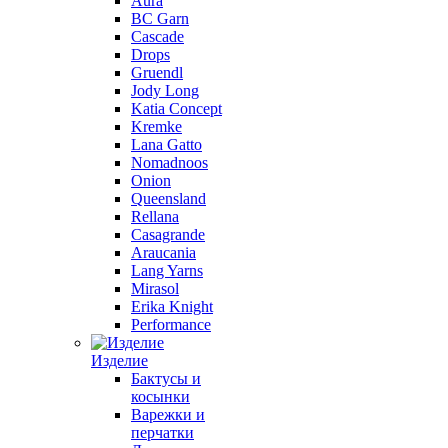
Aura
BC Garn
Cascade
Drops
Gruendl
Jody Long
Katia Concept
Kremke
Lana Gatto
Nomadnoos
Onion
Queensland
Rellana
Casagrande
Araucania
Lang Yarns
Mirasol
Erika Knight
Performance
Изделие
Бактусы и
косынки
Варежки и
перчатки