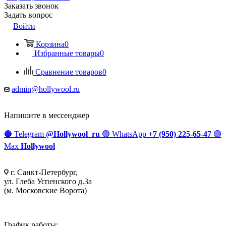
Заказать звонок
Задать вопрос
Войти
Корзина
0
Избранные товары
0
Сравнение товаров
0
admin@hollywool.ru
Напишите в мессенджер
🔵
Telegram
@Hollywool_ru
🟢
WhatsApp
+7 (950) 225-65-47
🟣
Max
Hollywool
г. Санкт-Петербург,
ул. Глеба Успенского д.3а
(м. Московские Ворота)
График работы: