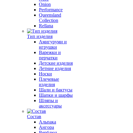
Onion
Performance
Queensland
Collection
Rellana
Тип изделия
Амигуруми и
игрушки
Варежки и
перчатки
Детские изделия
Летние изделия
Носки
Плечевые
изделия
Шали и бактусы
Шапки и шарфы
Шляпы и
аксессуары
Состав
Альпака
Ангора
Верблюд