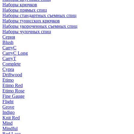
Наборы крючков
Наборы прямых спиц
Наборы стандартных съемных спиц
Наборы тунисских крючков
Наборы укороченных съемных спиц
Наборы чулочных спиц
Серия
Blush
CarryC
CarryC Long
CarryT
Complete
Cypra
Driftwood
Etimo
Etimo Red
Etimo Rose
Fine Gauge
Flight
Grove
Indigo
Knit Red
Mind
Mindful
Red Lace