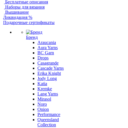
Бесплатные описания
Наборы для вязания
Вышивание
Ликвидация %
Подарочные сертификаты
Бренд
Araucania
Aura Yarns
BC Garn
Drops
Casagrande
Cascade Yarns
Erika Knight
Jody Long
Katia
Kremke
Lang Yarns
Mirasol
Noro
Onion
Performance
Queensland
Collection