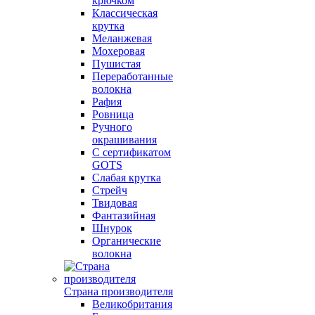
крючком
Классическая
крутка
Меланжевая
Мохеровая
Пушистая
Переработанные
волокна
Рафия
Ровница
Ручного
окрашивания
С сертификатом
GOTS
Слабая крутка
Стрейч
Твидовая
Фантазийная
Шнурок
Органические
волокна
Страна производителя
Великобритания