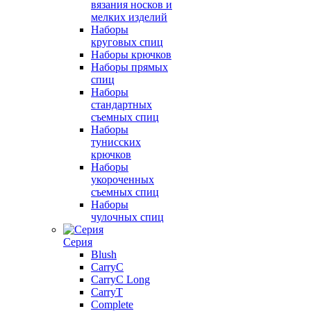
вязания носков и
мелких изделий
Наборы
круговых спиц
Наборы крючков
Наборы прямых
спиц
Наборы
стандартных
съемных спиц
Наборы
тунисских
крючков
Наборы
укороченных
съемных спиц
Наборы
чулочных спиц
Серия
Blush
CarryC
CarryC Long
CarryT
Complete