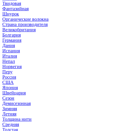
Твидовая
Фантазийная
Шнурок
Органические волокна
Страна производителя
Великобритания
Болгария
Германия
Дания
Испания
Италия
Непал
Норвегия
Перу
Россия
США
Япония
Швейцария
Сезон
Демисезонная
Зимняя
Летняя
Толщина нити
Средняя
Толстая