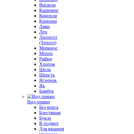
Вискоза
Кашемир
Конопля
Крапива
Лама
Лен
Лиоцелл
(Тенсел)
Меринос
Мохер
Рафия
Хлопок
Шелк
Шерсть
Ягненок
Як
Бамбук
Вид пряжи
Без ворса
Блестящая
Букле
В подмот
Для вязания