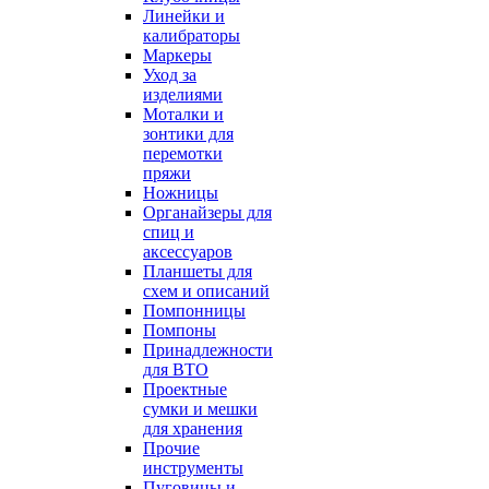
Линейки и
калибраторы
Маркеры
Уход за
изделиями
Моталки и
зонтики для
перемотки
пряжи
Ножницы
Органайзеры для
спиц и
аксессуаров
Планшеты для
схем и описаний
Помпонницы
Помпоны
Принадлежности
для ВТО
Проектные
сумки и мешки
для хранения
Прочие
инструменты
Пуговицы и