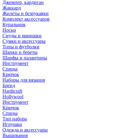
Джемпер, кардиган
Жаккард
Жилеты и безрукавки
Комплект аксессуаров
Купальник
Носки
Снуды и манишки
Сумки и аксессуары
Топы и футболки
Шапки и береты
Шарфы и палантины
Инструмент
Спицы
Крючок
Наборы для вязания
Бренд
Hardicraft
Hollywool
Инструмент
Крючок
Спицы
Тип набора
Игрушки
Одежда и аксессуары
Вышивание