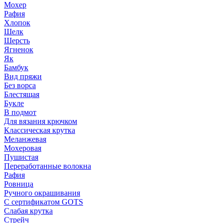
Мохер
Рафия
Хлопок
Шелк
Шерсть
Ягненок
Як
Бамбук
Вид пряжи
Без ворса
Блестящая
Букле
В подмот
Для вязания крючком
Классическая крутка
Меланжевая
Мохеровая
Пушистая
Переработанные волокна
Рафия
Ровница
Ручного окрашивания
С сертификатом GOTS
Слабая крутка
Стрейч