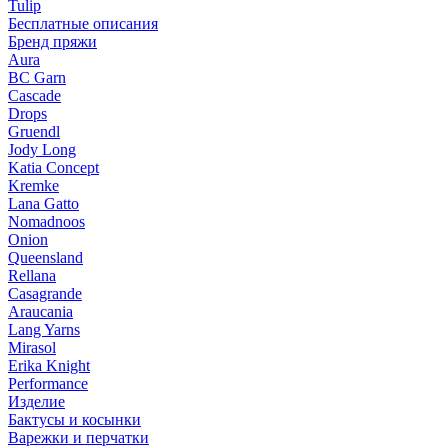
Tulip
Бесплатные описания
Бренд пряжи
Aura
BC Garn
Cascade
Drops
Gruendl
Jody Long
Katia Concept
Kremke
Lana Gatto
Nomadnoos
Onion
Queensland
Rellana
Casagrande
Araucania
Lang Yarns
Mirasol
Erika Knight
Performance
Изделие
Бактусы и косынки
Варежки и перчатки