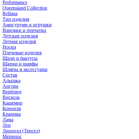
Performance
Queensland Collection
Rellana
Тип изделия
Амигуруми и игрушки
Варежки и перчатки
Детские изделия
Летние изделия
Носки
Плечевые изделия
Шали и бактусы
Шапки и шарфы
Шляпы и аксессуары
Состав
Альпака
Ангора
Верблюд
Вискоза
Кашемир
Конопля
Крапива
Лама
Лен
Лиоцелл (Тенсел)
Меринос