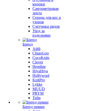
кнопки
Сантиметровая
лента
Спицы для кос и
узоров
Счетчики рядов
Уход за
изделиями
Бренд
Addi
ChiaoGoo
CocoKnits
Clover
Hemline
HiyaHiya
Hollywool
KnitPro
Lykke
MUUD
PRYM
Tulip
Бренд пряжи