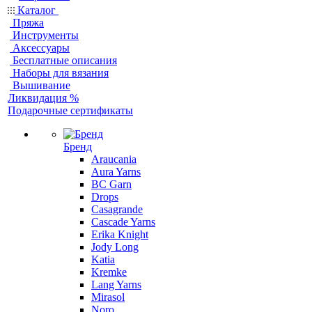
Каталог
Пряжа
Инструменты
Аксессуары
Бесплатные описания
Наборы для вязания
Вышивание
Ликвидация %
Подарочные сертификаты
Бренд
Araucania
Aura Yarns
BC Garn
Drops
Casagrande
Cascade Yarns
Erika Knight
Jody Long
Katia
Kremke
Lang Yarns
Mirasol
Noro