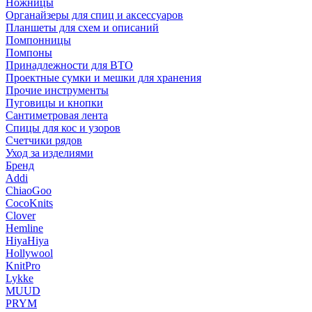
Ножницы
Органайзеры для спиц и аксессуаров
Планшеты для схем и описаний
Помпонницы
Помпоны
Принадлежности для ВТО
Проектные сумки и мешки для хранения
Прочие инструменты
Пуговицы и кнопки
Сантиметровая лента
Спицы для кос и узоров
Счетчики рядов
Уход за изделиями
Бренд
Addi
ChiaoGoo
CocoKnits
Clover
Hemline
HiyaHiya
Hollywool
KnitPro
Lykke
MUUD
PRYM