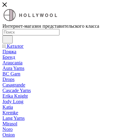
HOLLYWOOL
Интернет-магазин представительского класса
Каталог
Пряжа
Бренд
Araucania
Aura Yarns
BC Garn
Drops
Casagrande
Cascade Yarns
Erika Knight
Jody Long
Katia
Kremke
Lang Yarns
Mirasol
Noro
Onion