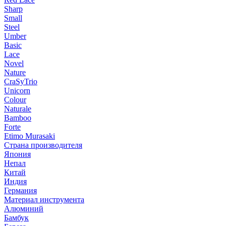
Sharp
Small
Steel
Umber
Basic
Lace
Novel
Nature
CraSyTrio
Unicorn
Colour
Naturale
Bamboo
Forte
Etimo Murasaki
Страна производителя
Япония
Непал
Китай
Индия
Германия
Материал инструмента
Алюминий
Бамбук