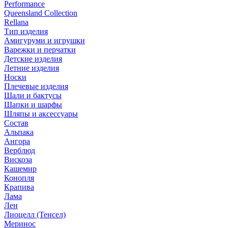
Performance
Queensland Collection
Rellana
Тип изделия
Амигуруми и игрушки
Варежки и перчатки
Детские изделия
Летние изделия
Носки
Плечевые изделия
Шали и бактусы
Шапки и шарфы
Шляпы и аксессуары
Состав
Альпака
Ангора
Верблюд
Вискоза
Кашемир
Конопля
Крапива
Лама
Лен
Лиоцелл (Тенсел)
Меринос