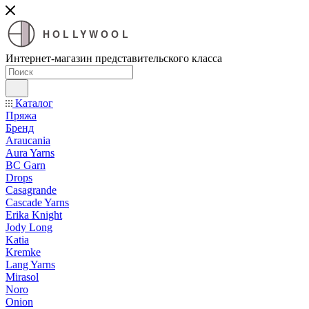
HOLLYWOOL
Интернет-магазин представительского класса
Каталог
Пряжа
Бренд
Araucania
Aura Yarns
BC Garn
Drops
Casagrande
Cascade Yarns
Erika Knight
Jody Long
Katia
Kremke
Lang Yarns
Mirasol
Noro
Onion