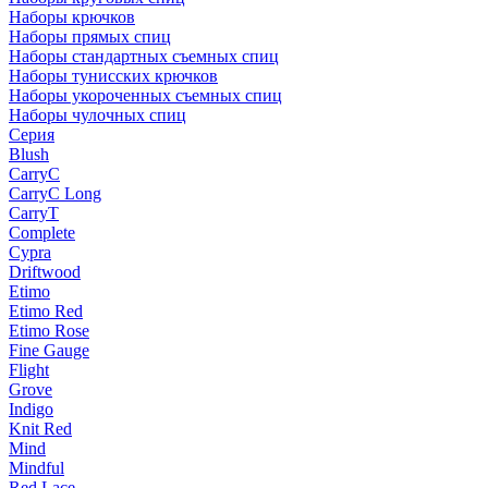
Наборы крючков
Наборы прямых спиц
Наборы стандартных съемных спиц
Наборы тунисских крючков
Наборы укороченных съемных спиц
Наборы чулочных спиц
Серия
Blush
CarryC
CarryC Long
CarryT
Complete
Cypra
Driftwood
Etimo
Etimo Red
Etimo Rose
Fine Gauge
Flight
Grove
Indigo
Knit Red
Mind
Mindful
Red Lace