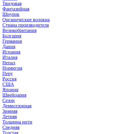
Твидовая
Фантазийная
Шнурок
Органические волокна
Страна производителя
Великобритания
Болгария
Германия
Дания
Испания
Италия
Непал
Норвегия
Перу
Россия
США
Япония
Швейцария
Сезон
Демисезонная
Зимняя
Летняя
Толщина нити
Средняя
Толстая