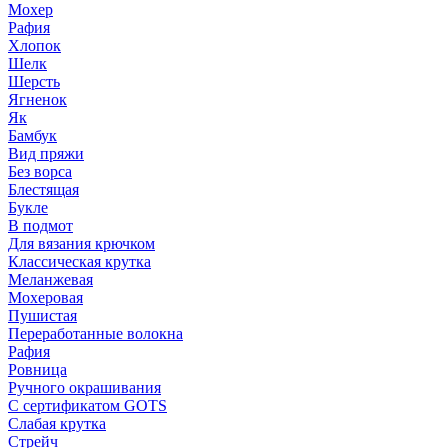
Мохер
Рафия
Хлопок
Шелк
Шерсть
Ягненок
Як
Бамбук
Вид пряжи
Без ворса
Блестящая
Букле
В подмот
Для вязания крючком
Классическая крутка
Меланжевая
Мохеровая
Пушистая
Переработанные волокна
Рафия
Ровница
Ручного окрашивания
С сертификатом GOTS
Слабая крутка
Стрейч