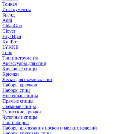
Тонкая
Инструменты
Бренд
Addi
ChiaoGoo
Clover
HiyaHiya
KnitPro
LYKKE
Tulip
Тип инструмента
Аксессуары для спиц
Круговые спицы
Крючки
Лески для съемных спиц
Наборы крючков
Наборы спиц
Носочные спицы
Прямые спицы
Съемные спицы
Тунисские крючки
Чулочные спицы
Тип наборов
Наборы для вязания носков и мелких изделий
Наборы круговых спиц