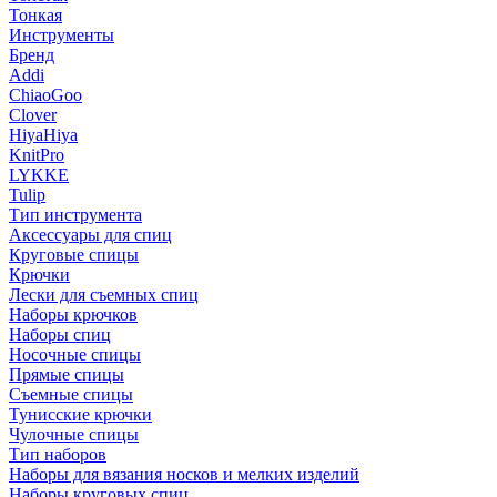
Тонкая
Инструменты
Бренд
Addi
ChiaoGoo
Clover
HiyaHiya
KnitPro
LYKKE
Tulip
Тип инструмента
Аксессуары для спиц
Круговые спицы
Крючки
Лески для съемных спиц
Наборы крючков
Наборы спиц
Носочные спицы
Прямые спицы
Съемные спицы
Тунисские крючки
Чулочные спицы
Тип наборов
Наборы для вязания носков и мелких изделий
Наборы круговых спиц