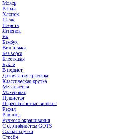
Мохер
Рафия
Хлопок
Шелк
Шерсть
Ягненок
Як
Бамбук
Вид пряжи
Без ворса
Блестящая
Букле
В подмот
Для вязания крючком
Классическая крутка
Меланжевая
Мохеровая
Пушистая
Переработанные волокна
Рафия
Ровница
Ручного окрашивания
С сертификатом GOTS
Слабая крутка
Стрейч