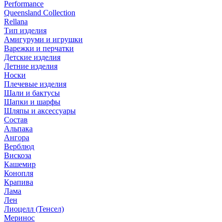
Performance
Queensland Collection
Rellana
Тип изделия
Амигуруми и игрушки
Варежки и перчатки
Детские изделия
Летние изделия
Носки
Плечевые изделия
Шали и бактусы
Шапки и шарфы
Шляпы и аксессуары
Состав
Альпака
Ангора
Верблюд
Вискоза
Кашемир
Конопля
Крапива
Лама
Лен
Лиоцелл (Тенсел)
Меринос