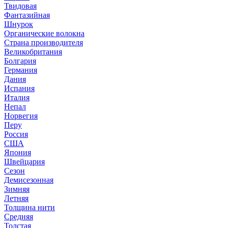
Твидовая
Фантазийная
Шнурок
Органические волокна
Страна производителя
Великобритания
Болгария
Германия
Дания
Испания
Италия
Непал
Норвегия
Перу
Россия
США
Япония
Швейцария
Сезон
Демисезонная
Зимняя
Летняя
Толщина нити
Средняя
Толстая