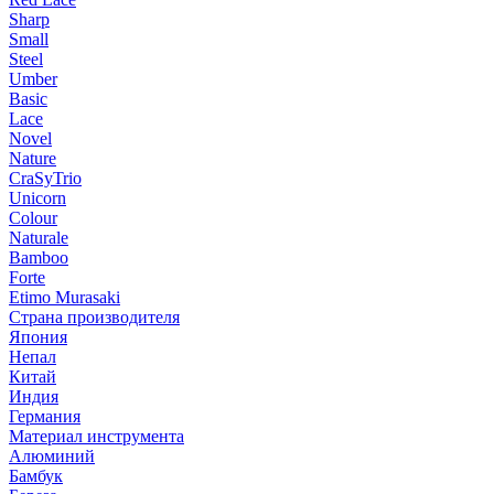
Sharp
Small
Steel
Umber
Basic
Lace
Novel
Nature
CraSyTrio
Unicorn
Colour
Naturale
Bamboo
Forte
Etimo Murasaki
Страна производителя
Япония
Непал
Китай
Индия
Германия
Материал инструмента
Алюминий
Бамбук