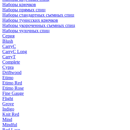
Наборы крючков
Наборы прямых спиц
Наборы стандартных съемных спиц
Наборы тунисских крючков
Наборы укороченных съемных спиц
Наборы чулочных спиц
Серия
Blush
CarryC
CarryC Long
CarryT
Complete
Cypra
Driftwood
Etimo
Etimo Red
Etimo Rose
Fine Gauge
Flight
Grove
Indigo
Knit Red
Mind
Mindful
Red Lace