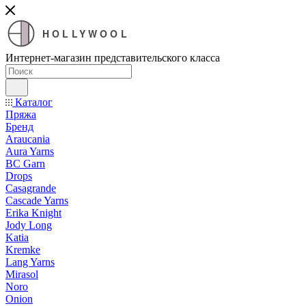
HOLLYWOOL
Интернет-магазин представительского класса
Каталог
Пряжа
Бренд
Araucania
Aura Yarns
BC Garn
Drops
Casagrande
Cascade Yarns
Erika Knight
Jody Long
Katia
Kremke
Lang Yarns
Mirasol
Noro
Onion