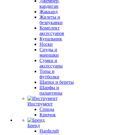
Джемпер,
кардиган
Жаккард
Жилеты и
безрукавки
Комплект
аксессуаров
Купальник
Носки
Снуды и
манишки
Сумки и
аксессуары
Топы и
футболки
Шапки и береты
Шарфы и
палантины
Инструмент
Спицы
Крючок
Бренд
Hardicraft