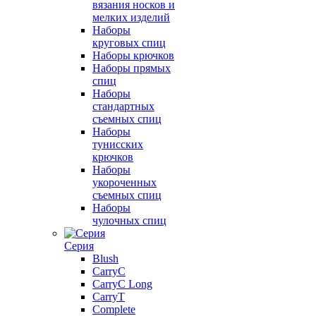
вязания носков и
мелких изделий
Наборы
круговых спиц
Наборы крючков
Наборы прямых
спиц
Наборы
стандартных
съемных спиц
Наборы
тунисских
крючков
Наборы
укороченных
съемных спиц
Наборы
чулочных спиц
Серия
Blush
CarryC
CarryC Long
CarryT
Complete