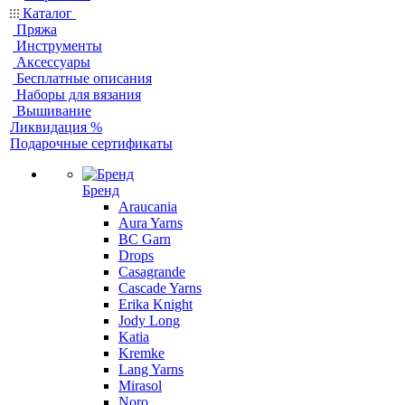
Каталог
Пряжа
Инструменты
Аксессуары
Бесплатные описания
Наборы для вязания
Вышивание
Ликвидация %
Подарочные сертификаты
Бренд
Araucania
Aura Yarns
BC Garn
Drops
Casagrande
Cascade Yarns
Erika Knight
Jody Long
Katia
Kremke
Lang Yarns
Mirasol
Noro