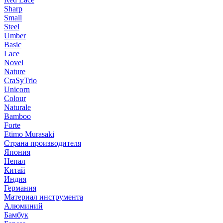
Sharp
Small
Steel
Umber
Basic
Lace
Novel
Nature
CraSyTrio
Unicorn
Colour
Naturale
Bamboo
Forte
Etimo Murasaki
Страна производителя
Япония
Непал
Китай
Индия
Германия
Материал инструмента
Алюминий
Бамбук