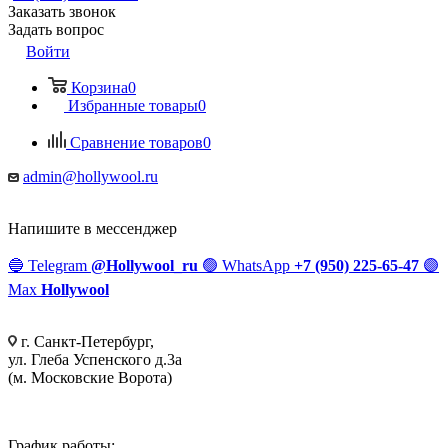
Заказать звонок
Задать вопрос
Войти
Корзина
0
Избранные товары
0
Сравнение товаров
0
admin@hollywool.ru
Напишите в мессенджер
🔵
Telegram
@Hollywool_ru
🟢
WhatsApp
+7 (950) 225-65-47
🟣
Max
Hollywool
г. Санкт-Петербург,
ул. Глеба Успенского д.3а
(м. Московские Ворота)
График работы: