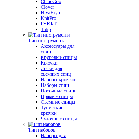
ChiaoGoo
Clover
HiyaHiya
KnitPro
LYKKE
Tulip
Тип инструмента
Аксессуары для
спиц
Круговые спицы
Крючки
Лески для
съемных спиц
Наборы крючков
Наборы спиц
Носочные спицы
Прямые спицы
Съемные спицы
Тунисские
крючки
Чулочные спицы
Тип наборов
Наборы для