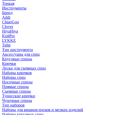
Тонкая
Инструменты
Бренд
Addi
ChiaoGoo
Clover
HiyaHiya
KnitPro
LYKKE
Tulip
Тип инструмента
Аксессуары для спиц
Круговые спицы
Крючки
Лески для съемных спиц
Наборы крючков
Наборы спиц
Носочные спицы
Прямые спицы
Съемные спицы
Тунисские крючки
Чулочные спицы
Тип наборов
Наборы для вязания носков и мелких изделий
Наборы круговых спиц