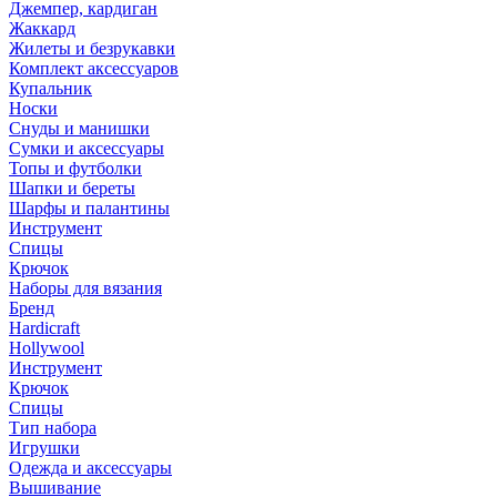
Джемпер, кардиган
Жаккард
Жилеты и безрукавки
Комплект аксессуаров
Купальник
Носки
Снуды и манишки
Сумки и аксессуары
Топы и футболки
Шапки и береты
Шарфы и палантины
Инструмент
Спицы
Крючок
Наборы для вязания
Бренд
Hardicraft
Hollywool
Инструмент
Крючок
Спицы
Тип набора
Игрушки
Одежда и аксессуары
Вышивание