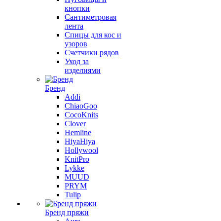
кнопки
Сантиметровая
лента
Спицы для кос и
узоров
Счетчики рядов
Уход за
изделиями
Бренд
Addi
ChiaoGoo
CocoKnits
Clover
Hemline
HiyaHiya
Hollywool
KnitPro
Lykke
MUUD
PRYM
Tulip
Бренд пряжи