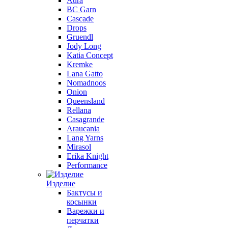
Aura
BC Garn
Cascade
Drops
Gruendl
Jody Long
Katia Concept
Kremke
Lana Gatto
Nomadnoos
Onion
Queensland
Rellana
Casagrande
Araucania
Lang Yarns
Mirasol
Erika Knight
Performance
Изделие
Бактусы и
косынки
Варежки и
перчатки