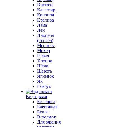
Вискоза
Кашемир
Конопля
Крапива
Лама
Лен
Лиоцелл
(Тенсел)
Меринос
Мохер
Рафия
Хлопок
Шелк
Шерсть
Ягненок
Як
Бамбук
Вид пряжи
Без ворса
Блестящая
Букле
В подмот
Для вязания