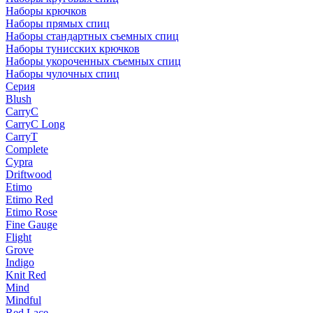
Наборы крючков
Наборы прямых спиц
Наборы стандартных съемных спиц
Наборы тунисских крючков
Наборы укороченных съемных спиц
Наборы чулочных спиц
Серия
Blush
CarryC
CarryC Long
CarryT
Complete
Cypra
Driftwood
Etimo
Etimo Red
Etimo Rose
Fine Gauge
Flight
Grove
Indigo
Knit Red
Mind
Mindful
Red Lace