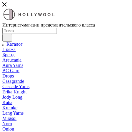
HOLLYWOOL
Интернет-магазин представительского класса
Каталог
Пряжа
Бренд
Araucania
Aura Yarns
BC Garn
Drops
Casagrande
Cascade Yarns
Erika Knight
Jody Long
Katia
Kremke
Lang Yarns
Mirasol
Noro
Onion