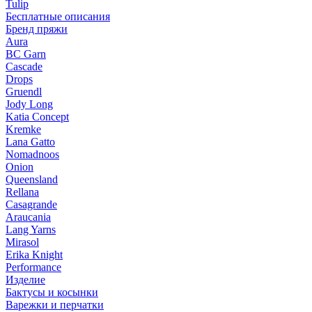
Tulip
Бесплатные описания
Бренд пряжи
Aura
BC Garn
Cascade
Drops
Gruendl
Jody Long
Katia Concept
Kremke
Lana Gatto
Nomadnoos
Onion
Queensland
Rellana
Casagrande
Araucania
Lang Yarns
Mirasol
Erika Knight
Performance
Изделие
Бактусы и косынки
Варежки и перчатки