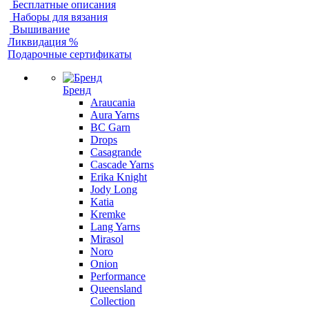
Бесплатные описания
Наборы для вязания
Вышивание
Ликвидация %
Подарочные сертификаты
Бренд
Araucania
Aura Yarns
BC Garn
Drops
Casagrande
Cascade Yarns
Erika Knight
Jody Long
Katia
Kremke
Lang Yarns
Mirasol
Noro
Onion
Performance
Queensland
Collection