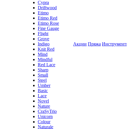
Cypra
Driftwood
Etimo
Etimo Red
Etimo Rose
Fine Gauge
Flight
Grove
Indigo
Акции
Пряжа
Инструмент
Knit Red
Mind
Mindful
Red Lace
Sharp
Small
Steel
Umber
Basic
Lace
Novel
Nature
CraSyTrio
Unicorn
Colour
Naturale