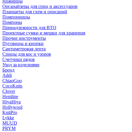
Ножницы
Органайзеры для спиц и аксессуаров
Планшеты для схем и описаний
Помпонницы
Помпоны
Принадлежности для ВТО
Проектные сумки и мешки для хранения
Прочие инструменты
Пуговицы и кнопки
Сантиметровая лента
Спицы для кос и узоров
Счетчики рядов
Уход за изделиями
Бренд
Addi
ChiaoGoo
CocoKnits
Clover
Hemline
HiyaHiya
Hollywool
KnitPro
Lykke
MUUD
PRYM