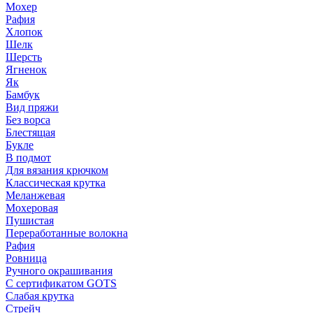
Мохер
Рафия
Хлопок
Шелк
Шерсть
Ягненок
Як
Бамбук
Вид пряжи
Без ворса
Блестящая
Букле
В подмот
Для вязания крючком
Классическая крутка
Меланжевая
Мохеровая
Пушистая
Переработанные волокна
Рафия
Ровница
Ручного окрашивания
С сертификатом GOTS
Слабая крутка
Стрейч