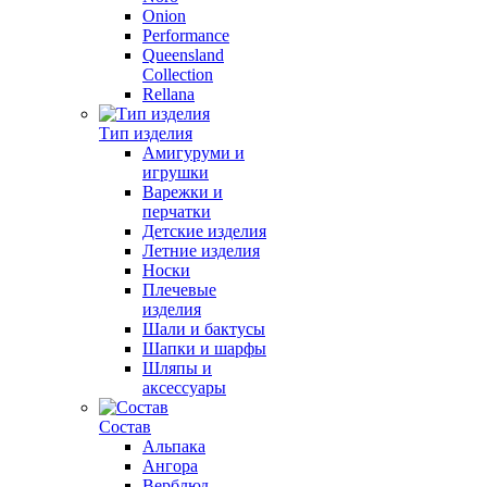
Onion
Performance
Queensland
Collection
Rellana
Тип изделия
Амигуруми и
игрушки
Варежки и
перчатки
Детские изделия
Летние изделия
Носки
Плечевые
изделия
Шали и бактусы
Шапки и шарфы
Шляпы и
аксессуары
Состав
Альпака
Ангора
Верблюд