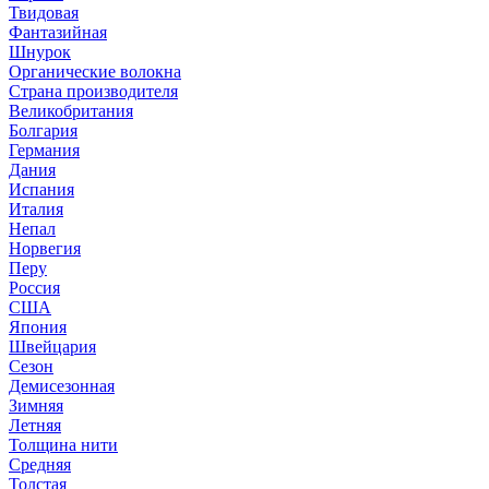
Твидовая
Фантазийная
Шнурок
Органические волокна
Страна производителя
Великобритания
Болгария
Германия
Дания
Испания
Италия
Непал
Норвегия
Перу
Россия
США
Япония
Швейцария
Сезон
Демисезонная
Зимняя
Летняя
Толщина нити
Средняя
Толстая