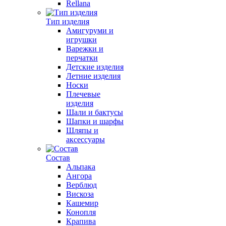
Rellana
Тип изделия
Амигуруми и
игрушки
Варежки и
перчатки
Детские изделия
Летние изделия
Носки
Плечевые
изделия
Шали и бактусы
Шапки и шарфы
Шляпы и
аксессуары
Состав
Альпака
Ангора
Верблюд
Вискоза
Кашемир
Конопля
Крапива