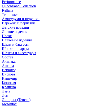
Performance
Queensland Collection
Rellana
Тип изделия
Амигуруми и игрушки
Варежки и перчатки
Детские изделия
Летние изделия
Носки
Плечевые изделия
Шали и бактусы
Шапки и шарфы
Шляпы и аксессуары
Состав
Альпака
Ангора
Верблюд
Вискоза
Кашемир
Конопля
Крапива
Лама
Лен
Лиоцелл (Тенсел)
Меринос