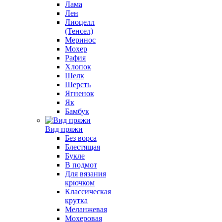
Лама
Лен
Лиоцелл
(Тенсел)
Меринос
Мохер
Рафия
Хлопок
Шелк
Шерсть
Ягненок
Як
Бамбук
Вид пряжи
Без ворса
Блестящая
Букле
В подмот
Для вязания
крючком
Классическая
крутка
Меланжевая
Мохеровая