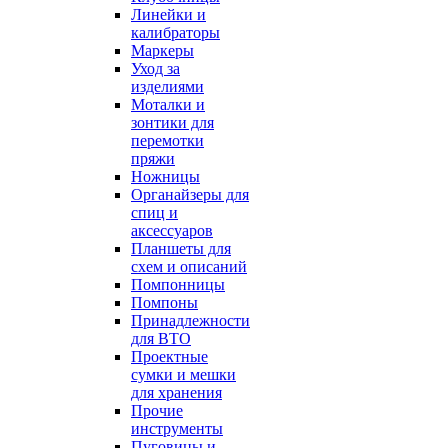
Линейки и
калибраторы
Маркеры
Уход за
изделиями
Моталки и
зонтики для
перемотки
пряжи
Ножницы
Органайзеры для
спиц и
аксессуаров
Планшеты для
схем и описаний
Помпонницы
Помпоны
Принадлежности
для ВТО
Проектные
сумки и мешки
для хранения
Прочие
инструменты
Пуговицы и