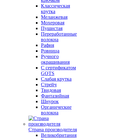
крючком
Классическая
крутка
Меланжевая
Мохеровая
Пушистая
Переработанные
волокна
Рафия
Ровница
Ручного
окрашивания
С сертификатом
GOTS
Слабая крутка
Стрейч
Твидовая
Фантазийная
Шнурок
Органические
волокна
Страна производителя
Великобритания