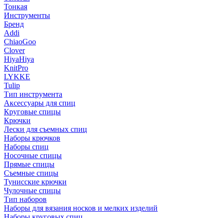
Тонкая
Инструменты
Бренд
Addi
ChiaoGoo
Clover
HiyaHiya
KnitPro
LYKKE
Tulip
Тип инструмента
Аксессуары для спиц
Круговые спицы
Крючки
Лески для съемных спиц
Наборы крючков
Наборы спиц
Носочные спицы
Прямые спицы
Съемные спицы
Тунисские крючки
Чулочные спицы
Тип наборов
Наборы для вязания носков и мелких изделий
Наборы круговых спиц