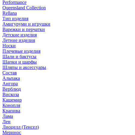
Performance
Queensland Collection
Rellana
Тип изделия
Амигуруми и игрушки
Варежки и перчатки
Детские изделия
Летние изделия
Носки
Плечевые изделия
Шали и бактусы
Шапки и шарфы
Шляпы и аксессуары
Состав
Альпака
Ангора
Верблюд
Вискоза
Кашемир
Конопля
Крапива
Лама
Лен
Лиоцелл (Тенсел)
Меринос