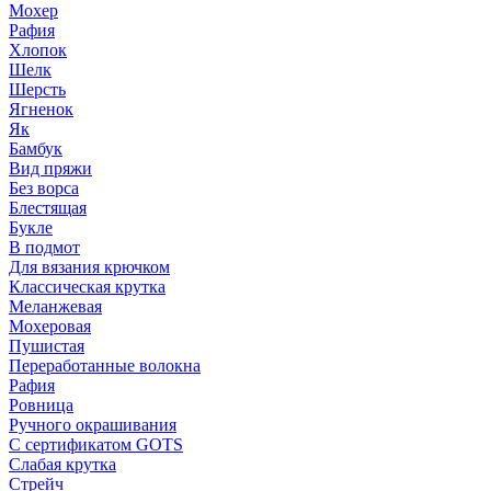
Мохер
Рафия
Хлопок
Шелк
Шерсть
Ягненок
Як
Бамбук
Вид пряжи
Без ворса
Блестящая
Букле
В подмот
Для вязания крючком
Классическая крутка
Меланжевая
Мохеровая
Пушистая
Переработанные волокна
Рафия
Ровница
Ручного окрашивания
С сертификатом GOTS
Слабая крутка
Стрейч