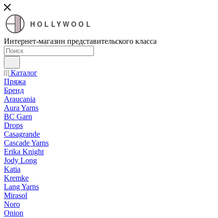
HOLLYWOOL
Интернет-магазин представительского класса
Каталог
Пряжа
Бренд
Araucania
Aura Yarns
BC Garn
Drops
Casagrande
Cascade Yarns
Erika Knight
Jody Long
Katia
Kremke
Lang Yarns
Mirasol
Noro
Onion