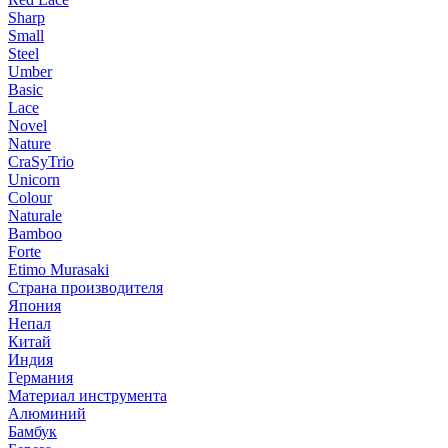
Sharp
Small
Steel
Umber
Basic
Lace
Novel
Nature
CraSyTrio
Unicorn
Colour
Naturale
Bamboo
Forte
Etimo Murasaki
Страна производителя
Япония
Непал
Китай
Индия
Германия
Материал инструмента
Алюминий
Бамбук