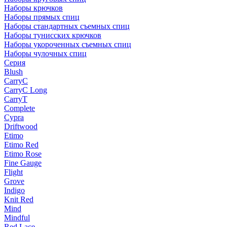
Наборы крючков
Наборы прямых спиц
Наборы стандартных съемных спиц
Наборы тунисских крючков
Наборы укороченных съемных спиц
Наборы чулочных спиц
Серия
Blush
CarryC
CarryC Long
CarryT
Complete
Cypra
Driftwood
Etimo
Etimo Red
Etimo Rose
Fine Gauge
Flight
Grove
Indigo
Knit Red
Mind
Mindful
Red Lace