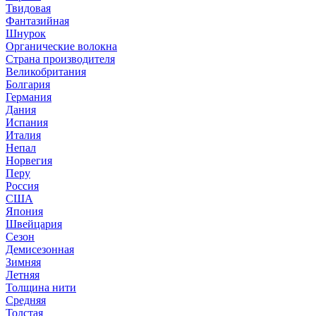
Твидовая
Фантазийная
Шнурок
Органические волокна
Страна производителя
Великобритания
Болгария
Германия
Дания
Испания
Италия
Непал
Норвегия
Перу
Россия
США
Япония
Швейцария
Сезон
Демисезонная
Зимняя
Летняя
Толщина нити
Средняя
Толстая