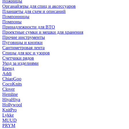
Ножницы
Органайзеры для спиц и аксессуаров
Планшеты для схем и описаний
Помпонницы
Помпоны
Принадлежности для ВТО
Проектные сумки и мешки для хранения
Прочие инструменты
Пуговицы и кнопки
Сантиметровая лента
Спицы для кос и узоров
Счетчики рядов
Уход за изделиями
Бренд
Addi
ChiaoGoo
CocoKnits
Clover
Hemline
HiyaHiya
Hollywool
KnitPro
Lykke
MUUD
PRYM