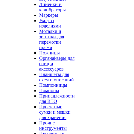
Линейки и
калибраторы
Маркеры
Уход за
изделиями
Моталки и
зонтики для
перемотки
пряжи
Ножницы
Органайзеры для
спиц и
аксессуаров
Планшеты для
схем и описаний
Помпонницы
Помпоны
Принадлежности
для ВТО
Проектные
сумки и мешки
для хранения
Прочие
инструменты
Пуговицы и