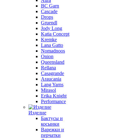
Aura
BC Garn
Cascade
Drops
Gruendl
Jody Long
Katia Concept
Kremke
Lana Gatto
Nomadnoos
Onion
Queensland
Rellana
Casagrande
Araucania
Lang Yarns
Mirasol
Erika Knight
Performance
Изделие
Бактусы и
косынки
Варежки и
перчатки