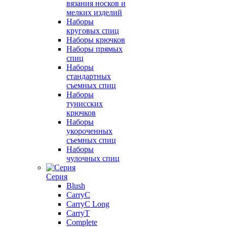
вязания носков и
мелких изделий
Наборы
круговых спиц
Наборы крючков
Наборы прямых
спиц
Наборы
стандартных
съемных спиц
Наборы
тунисских
крючков
Наборы
укороченных
съемных спиц
Наборы
чулочных спиц
Серия
Blush
CarryC
CarryC Long
CarryT
Complete