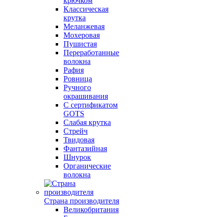
крючком
Классическая
крутка
Меланжевая
Мохеровая
Пушистая
Переработанные
волокна
Рафия
Ровница
Ручного
окрашивания
С сертификатом
GOTS
Слабая крутка
Стрейч
Твидовая
Фантазийная
Шнурок
Органические
волокна
Страна производителя
Великобритания