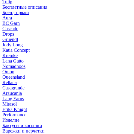
Tulip
Бесплатные описания
Бренд пряжи
Aura
BC Garn
Cascade
Drops
Gruendl
Jody Long
Katia Concept
Kremke
Lana Gatto
Nomadnoos
Onion
Queensland
Rellana
Casagrande
Araucania
Lang Yarns
Mirasol
Erika Knight
Performance
Изделие
Бактусы и косынки
Варежки и перчатки