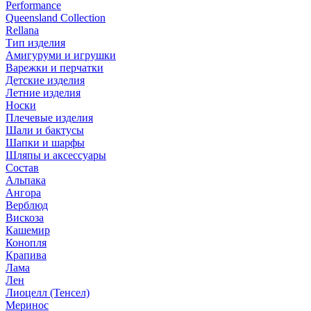
Performance
Queensland Collection
Rellana
Тип изделия
Амигуруми и игрушки
Варежки и перчатки
Детские изделия
Летние изделия
Носки
Плечевые изделия
Шали и бактусы
Шапки и шарфы
Шляпы и аксессуары
Состав
Альпака
Ангора
Верблюд
Вискоза
Кашемир
Конопля
Крапива
Лама
Лен
Лиоцелл (Тенсел)
Меринос