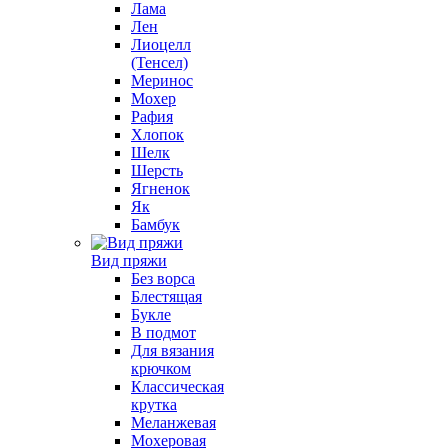
Лама
Лен
Лиоцелл
(Тенсел)
Меринос
Мохер
Рафия
Хлопок
Шелк
Шерсть
Ягненок
Як
Бамбук
Вид пряжи
Без ворса
Блестящая
Букле
В подмот
Для вязания
крючком
Классическая
крутка
Меланжевая
Мохеровая