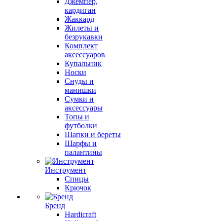
Джемпер,
кардиган
Жаккард
Жилеты и
безрукавки
Комплект
аксессуаров
Купальник
Носки
Снуды и
манишки
Сумки и
аксессуары
Топы и
футболки
Шапки и береты
Шарфы и
палантины
Инструмент
Спицы
Крючок
Бренд
Hardicraft