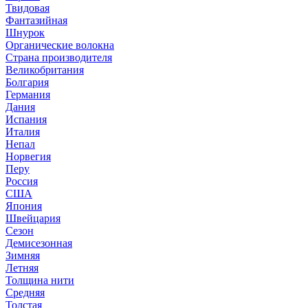
Твидовая
Фантазийная
Шнурок
Органические волокна
Страна производителя
Великобритания
Болгария
Германия
Дания
Испания
Италия
Непал
Норвегия
Перу
Россия
США
Япония
Швейцария
Сезон
Демисезонная
Зимняя
Летняя
Толщина нити
Средняя
Толстая