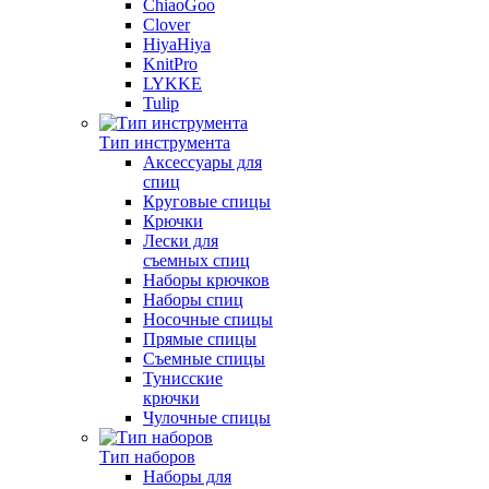
ChiaoGoo
Clover
HiyaHiya
KnitPro
LYKKE
Tulip
Тип инструмента
Аксессуары для
спиц
Круговые спицы
Крючки
Лески для
съемных спиц
Наборы крючков
Наборы спиц
Носочные спицы
Прямые спицы
Съемные спицы
Тунисские
крючки
Чулочные спицы
Тип наборов
Наборы для