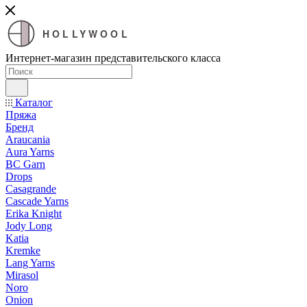
HOLLYWOOL
Интернет-магазин представительского класса
Каталог
Пряжа
Бренд
Araucania
Aura Yarns
BC Garn
Drops
Casagrande
Cascade Yarns
Erika Knight
Jody Long
Katia
Kremke
Lang Yarns
Mirasol
Noro
Onion