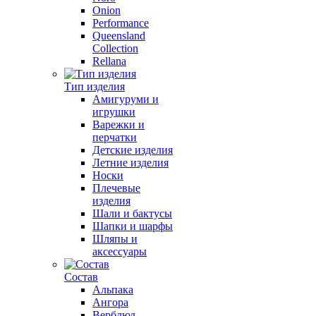
Onion
Performance
Queensland
Collection
Rellana
Тип изделия
Амигуруми и
игрушки
Варежки и
перчатки
Детские изделия
Летние изделия
Носки
Плечевые
изделия
Шали и бактусы
Шапки и шарфы
Шляпы и
аксессуары
Состав
Альпака
Ангора
Верблюд