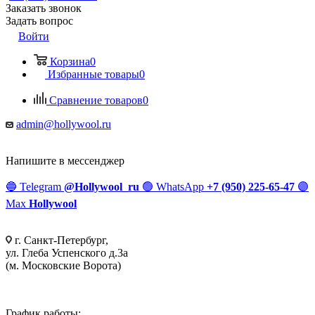
Заказать звонок
Задать вопрос
Войти
Корзина
0
Избранные товары
0
Сравнение товаров
0
admin@hollywool.ru
Напишите в мессенджер
🔵
Telegram
@Hollywool_ru
🟢
WhatsApp
+7 (950) 225-65-47
🟣
Max
Hollywool
г. Санкт-Петербург,
ул. Глеба Успенского д.3а
(м. Московские Ворота)
График работы: