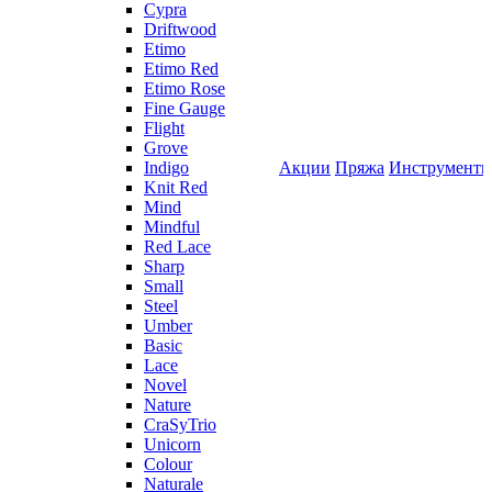
Cypra
Driftwood
Etimo
Etimo Red
Etimo Rose
Fine Gauge
Flight
Grove
Indigo
Акции
Пряжа
Инструмент
Knit Red
Mind
Mindful
Red Lace
Sharp
Small
Steel
Umber
Basic
Lace
Novel
Nature
CraSyTrio
Unicorn
Colour
Naturale