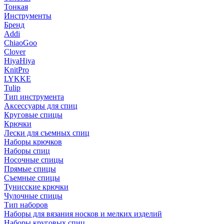
Тонкая
Инструменты
Бренд
Addi
ChiaoGoo
Clover
HiyaHiya
KnitPro
LYKKE
Tulip
Тип инструмента
Аксессуары для спиц
Круговые спицы
Крючки
Лески для съемных спиц
Наборы крючков
Наборы спиц
Носочные спицы
Прямые спицы
Съемные спицы
Тунисские крючки
Чулочные спицы
Тип наборов
Наборы для вязания носков и мелких изделий
Наборы круговых спиц