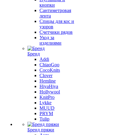
кнопки
Сантиметровая
лента
Спицы для кос и
узоров
Счетчики рядов
Уход за
изделиями
Бренд
Addi
ChiaoGoo
CocoKnits
Clover
Hemline
HiyaHiya
Hollywool
KnitPro
Lykke
MUUD
PRYM
Tulip
Бренд пряжи