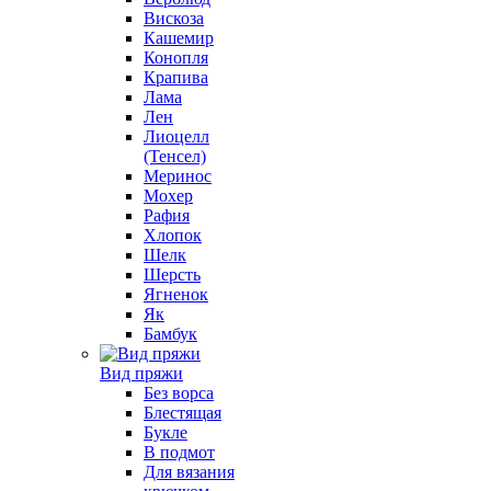
Вискоза
Кашемир
Конопля
Крапива
Лама
Лен
Лиоцелл
(Тенсел)
Меринос
Мохер
Рафия
Хлопок
Шелк
Шерсть
Ягненок
Як
Бамбук
Вид пряжи
Без ворса
Блестящая
Букле
В подмот
Для вязания