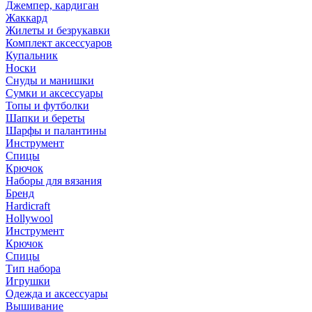
Джемпер, кардиган
Жаккард
Жилеты и безрукавки
Комплект аксессуаров
Купальник
Носки
Снуды и манишки
Сумки и аксессуары
Топы и футболки
Шапки и береты
Шарфы и палантины
Инструмент
Спицы
Крючок
Наборы для вязания
Бренд
Hardicraft
Hollywool
Инструмент
Крючок
Спицы
Тип набора
Игрушки
Одежда и аксессуары
Вышивание