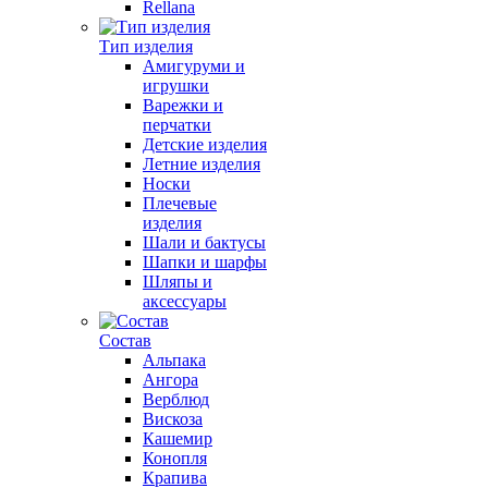
Rellana
Тип изделия
Амигуруми и
игрушки
Варежки и
перчатки
Детские изделия
Летние изделия
Носки
Плечевые
изделия
Шали и бактусы
Шапки и шарфы
Шляпы и
аксессуары
Состав
Альпака
Ангора
Верблюд
Вискоза
Кашемир
Конопля
Крапива