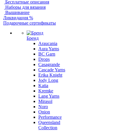
Бесплатные описания
Наборы для вязания
Вышивание
Ликвидация %
Подарочные сертификаты
Бренд
Araucania
Aura Yarns
BC Garn
Drops
Casagrande
Cascade Yarns
Erika Knight
Jody Long
Katia
Kremke
Lang Yarns
Mirasol
Noro
Onion
Performance
Queensland
Collection