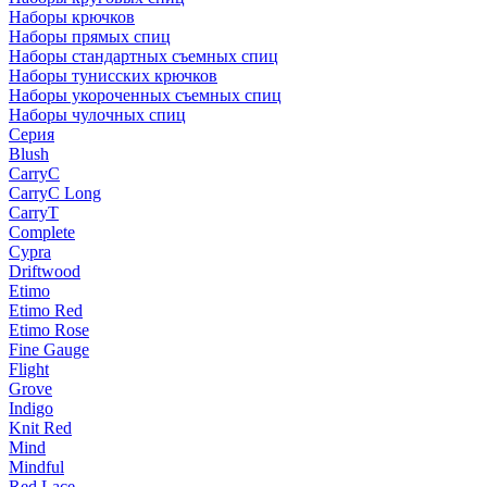
Наборы крючков
Наборы прямых спиц
Наборы стандартных съемных спиц
Наборы тунисских крючков
Наборы укороченных съемных спиц
Наборы чулочных спиц
Серия
Blush
CarryC
CarryC Long
CarryT
Complete
Cypra
Driftwood
Etimo
Etimo Red
Etimo Rose
Fine Gauge
Flight
Grove
Indigo
Knit Red
Mind
Mindful
Red Lace