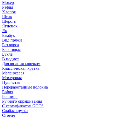
Мохер
Рафия
Хлопок
Шелк
Шерсть
Ягненок
Як
Бамбук
Вид пряжи
Без ворса
Блестящая
Букле
В подмот
Для вязания крючком
Классическая крутка
Меланжевая
Мохеровая
Пушистая
Переработанные волокна
Рафия
Ровница
Ручного окрашивания
С сертификатом GOTS
Слабая крутка
Стрейч