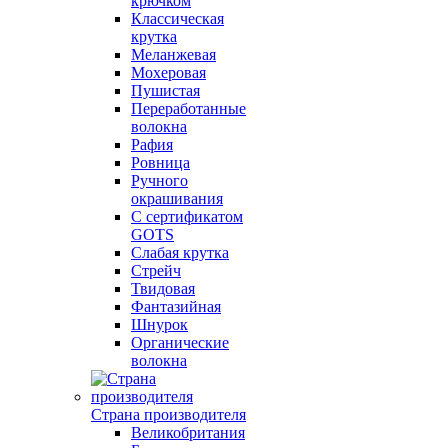
крючком
Классическая
крутка
Меланжевая
Мохеровая
Пушистая
Переработанные
волокна
Рафия
Ровница
Ручного
окрашивания
С сертификатом
GOTS
Слабая крутка
Стрейч
Твидовая
Фантазийная
Шнурок
Органические
волокна
Страна производителя
Великобритания