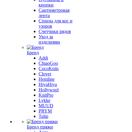
кнопки
Сантиметровая
лента
Спицы для кос и
узоров
Счетчики рядов
Уход за
изделиями
Бренд
Addi
ChiaoGoo
CocoKnits
Clover
Hemline
HiyaHiya
Hollywool
KnitPro
Lykke
MUUD
PRYM
Tulip
Бренд пряжи