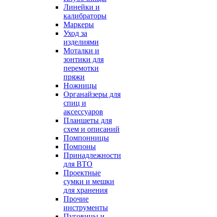
Линейки и
калибраторы
Маркеры
Уход за
изделиями
Моталки и
зонтики для
перемотки
пряжи
Ножницы
Органайзеры для
спиц и
аксессуаров
Планшеты для
схем и описаний
Помпонницы
Помпоны
Принадлежности
для ВТО
Проектные
сумки и мешки
для хранения
Прочие
инструменты
Пуговицы и