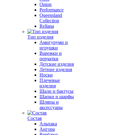
Onion
Performance
Queensland
Collection
Rellana
Тип изделия
Амигуруми и
игрушки
Варежки и
перчатки
Детские изделия
Летние изделия
Носки
Плечевые
изделия
Шали и бактусы
Шапки и шарфы
Шляпы и
аксессуары
Состав
Альпака
Ангора
Верблюд