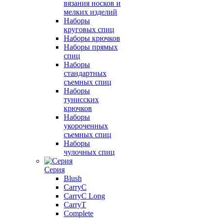
вязания носков и
мелких изделий
Наборы
круговых спиц
Наборы крючков
Наборы прямых
спиц
Наборы
стандартных
съемных спиц
Наборы
тунисских
крючков
Наборы
укороченных
съемных спиц
Наборы
чулочных спиц
Серия
Blush
CarryC
CarryC Long
CarryT
Complete