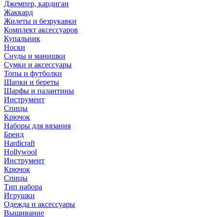
Джемпер, кардиган
Жаккард
Жилеты и безрукавки
Комплект аксессуаров
Купальник
Носки
Снуды и манишки
Сумки и аксессуары
Топы и футболки
Шапки и береты
Шарфы и палантины
Инструмент
Спицы
Крючок
Наборы для вязания
Бренд
Hardicraft
Hollywool
Инструмент
Крючок
Спицы
Тип набора
Игрушки
Одежда и аксессуары
Вышивание