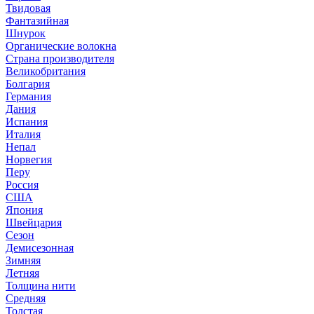
Твидовая
Фантазийная
Шнурок
Органические волокна
Страна производителя
Великобритания
Болгария
Германия
Дания
Испания
Италия
Непал
Норвегия
Перу
Россия
США
Япония
Швейцария
Сезон
Демисезонная
Зимняя
Летняя
Толщина нити
Средняя
Толстая