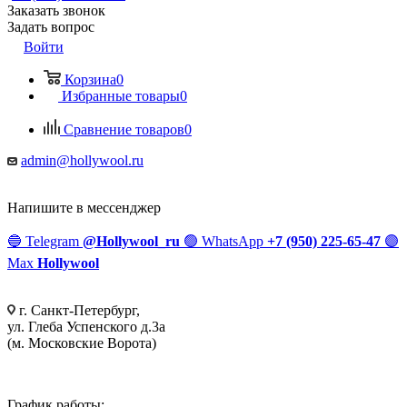
Заказать звонок
Задать вопрос
Войти
Корзина
0
Избранные товары
0
Сравнение товаров
0
admin@hollywool.ru
Напишите в мессенджер
🔵
Telegram
@Hollywool_ru
🟢
WhatsApp
+7 (950) 225-65-47
🟣
Max
Hollywool
г. Санкт-Петербург,
ул. Глеба Успенского д.3а
(м. Московские Ворота)
График работы: