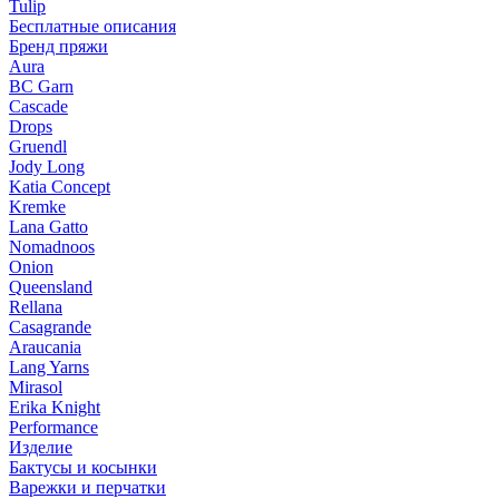
Tulip
Бесплатные описания
Бренд пряжи
Aura
BC Garn
Cascade
Drops
Gruendl
Jody Long
Katia Concept
Kremke
Lana Gatto
Nomadnoos
Onion
Queensland
Rellana
Casagrande
Araucania
Lang Yarns
Mirasol
Erika Knight
Performance
Изделие
Бактусы и косынки
Варежки и перчатки