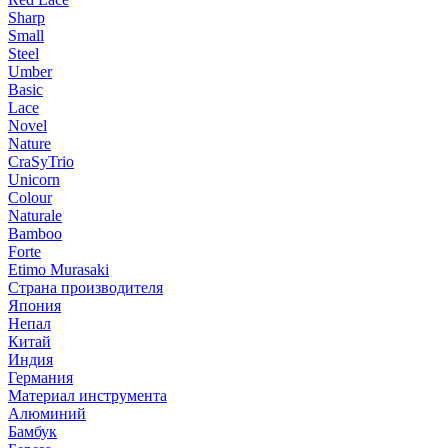
Sharp
Small
Steel
Umber
Basic
Lace
Novel
Nature
CraSyTrio
Unicorn
Colour
Naturale
Bamboo
Forte
Etimo Murasaki
Страна производителя
Япония
Непал
Китай
Индия
Германия
Материал инструмента
Алюминий
Бамбук