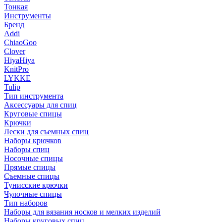
Тонкая
Инструменты
Бренд
Addi
ChiaoGoo
Clover
HiyaHiya
KnitPro
LYKKE
Tulip
Тип инструмента
Аксессуары для спиц
Круговые спицы
Крючки
Лески для съемных спиц
Наборы крючков
Наборы спиц
Носочные спицы
Прямые спицы
Съемные спицы
Тунисские крючки
Чулочные спицы
Тип наборов
Наборы для вязания носков и мелких изделий
Наборы круговых спиц