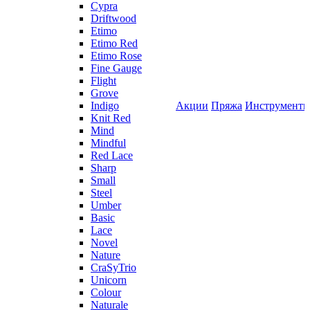
Cypra
Driftwood
Etimo
Etimo Red
Etimo Rose
Fine Gauge
Flight
Grove
Indigo
Акции
Пряжа
Инструмент
Knit Red
Mind
Mindful
Red Lace
Sharp
Small
Steel
Umber
Basic
Lace
Novel
Nature
CraSyTrio
Unicorn
Colour
Naturale