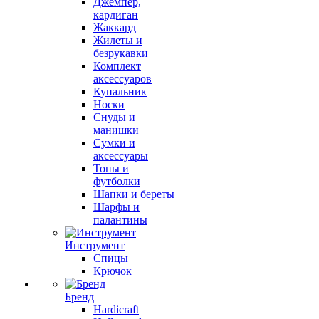
Джемпер,
кардиган
Жаккард
Жилеты и
безрукавки
Комплект
аксессуаров
Купальник
Носки
Снуды и
манишки
Сумки и
аксессуары
Топы и
футболки
Шапки и береты
Шарфы и
палантины
Инструмент
Спицы
Крючок
Бренд
Hardicraft