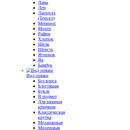
Лама
Лен
Лиоцелл
(Тенсел)
Меринос
Мохер
Рафия
Хлопок
Шелк
Шерсть
Ягненок
Як
Бамбук
Вид пряжи
Без ворса
Блестящая
Букле
В подмот
Для вязания
крючком
Классическая
крутка
Меланжевая
Мохеровая