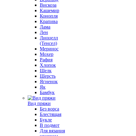
Вискоза
Кашемир
Конопля
Крапива
Лама
Лен
Лиоцелл
(Тенсел)
Меринос
Мохер
Рафия
Хлопок
Шелк
Шерсть
Ягненок
Як
Бамбук
Вид пряжи
Без ворса
Блестящая
Букле
В подмот
Для вязания