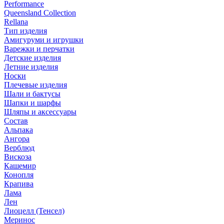
Performance
Queensland Collection
Rellana
Тип изделия
Амигуруми и игрушки
Варежки и перчатки
Детские изделия
Летние изделия
Носки
Плечевые изделия
Шали и бактусы
Шапки и шарфы
Шляпы и аксессуары
Состав
Альпака
Ангора
Верблюд
Вискоза
Кашемир
Конопля
Крапива
Лама
Лен
Лиоцелл (Тенсел)
Меринос