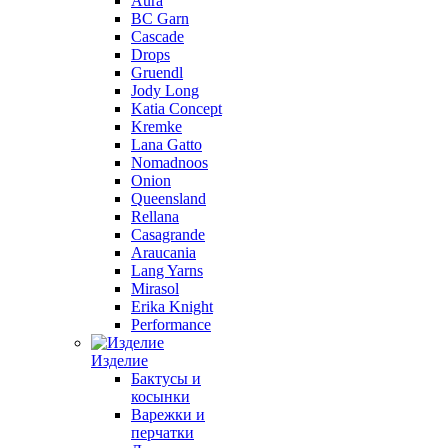
Aura
BC Garn
Cascade
Drops
Gruendl
Jody Long
Katia Concept
Kremke
Lana Gatto
Nomadnoos
Onion
Queensland
Rellana
Casagrande
Araucania
Lang Yarns
Mirasol
Erika Knight
Performance
Изделие
Бактусы и
косынки
Варежки и
перчатки