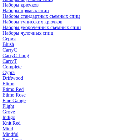
Наборы крючков
Наборы прямых спиц
Наборы стандартных съемных спиц
Наборы тунисских крючков
Наборы укороченных съемных спиц
Наборы чулочных спиц
Серия
Blush
CarryC
CarryC Long
CarryT
Complete
Cypra
Driftwood
Etimo
Etimo Red
Etimo Rose
Fine Gauge
Flight
Grove
Indigo
Knit Red
Mind
Mindful
Red Lace