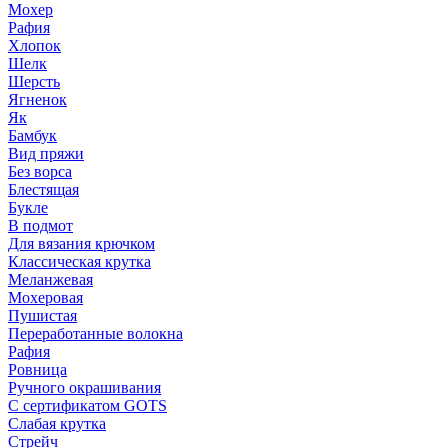
Мохер
Рафия
Хлопок
Шелк
Шерсть
Ягненок
Як
Бамбук
Вид пряжи
Без ворса
Блестящая
Букле
В подмот
Для вязания крючком
Классическая крутка
Меланжевая
Мохеровая
Пушистая
Переработанные волокна
Рафия
Ровница
Ручного окрашивания
С сертификатом GOTS
Слабая крутка
Стрейч