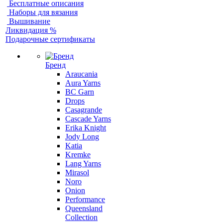
Бесплатные описания
Наборы для вязания
Вышивание
Ликвидация %
Подарочные сертификаты
Бренд
Araucania
Aura Yarns
BC Garn
Drops
Casagrande
Cascade Yarns
Erika Knight
Jody Long
Katia
Kremke
Lang Yarns
Mirasol
Noro
Onion
Performance
Queensland
Collection