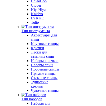
ChiaoGoo
Clover
HiyaHiya
KnitPro
LYKKE
Tulip
Тип инструмента
Аксессуары для
спиц
Круговые спицы
Крючки
Лески для
съемных спиц
Наборы крючков
Наборы спиц
Носочные спицы
Прямые спицы
Съемные спицы
Тунисские
крючки
Чулочные спицы
Тип наборов
Наборы для