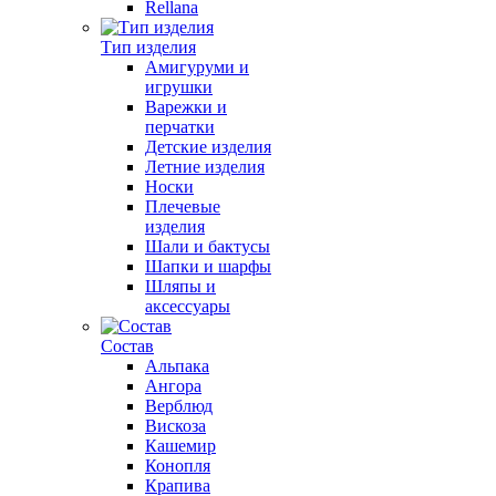
Rellana
Тип изделия
Амигуруми и
игрушки
Варежки и
перчатки
Детские изделия
Летние изделия
Носки
Плечевые
изделия
Шали и бактусы
Шапки и шарфы
Шляпы и
аксессуары
Состав
Альпака
Ангора
Верблюд
Вискоза
Кашемир
Конопля
Крапива