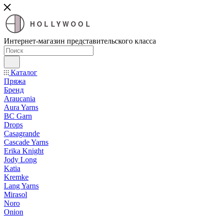
HOLLYWOOL
Интернет-магазин представительского класса
Каталог
Пряжа
Бренд
Araucania
Aura Yarns
BC Garn
Drops
Casagrande
Cascade Yarns
Erika Knight
Jody Long
Katia
Kremke
Lang Yarns
Mirasol
Noro
Onion