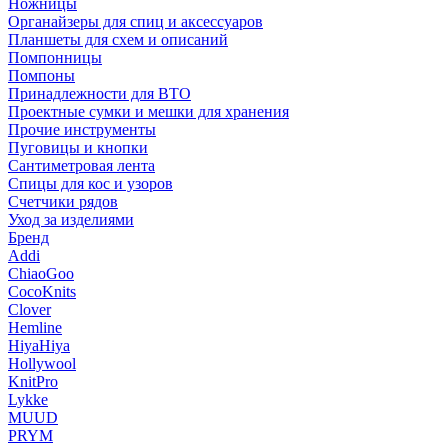
Ножницы
Органайзеры для спиц и аксессуаров
Планшеты для схем и описаний
Помпонницы
Помпоны
Принадлежности для ВТО
Проектные сумки и мешки для хранения
Прочие инструменты
Пуговицы и кнопки
Сантиметровая лента
Спицы для кос и узоров
Счетчики рядов
Уход за изделиями
Бренд
Addi
ChiaoGoo
CocoKnits
Clover
Hemline
HiyaHiya
Hollywool
KnitPro
Lykke
MUUD
PRYM