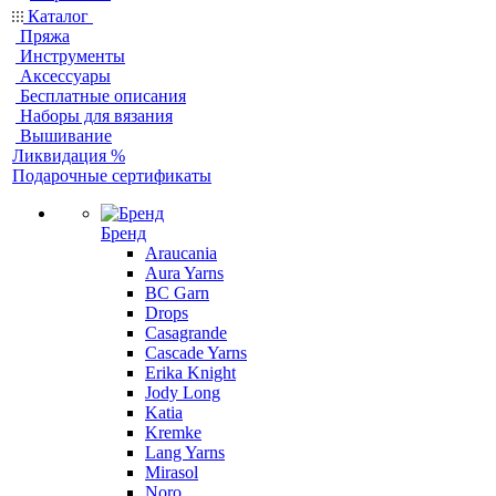
Каталог
Пряжа
Инструменты
Аксессуары
Бесплатные описания
Наборы для вязания
Вышивание
Ликвидация %
Подарочные сертификаты
Бренд
Araucania
Aura Yarns
BC Garn
Drops
Casagrande
Cascade Yarns
Erika Knight
Jody Long
Katia
Kremke
Lang Yarns
Mirasol
Noro