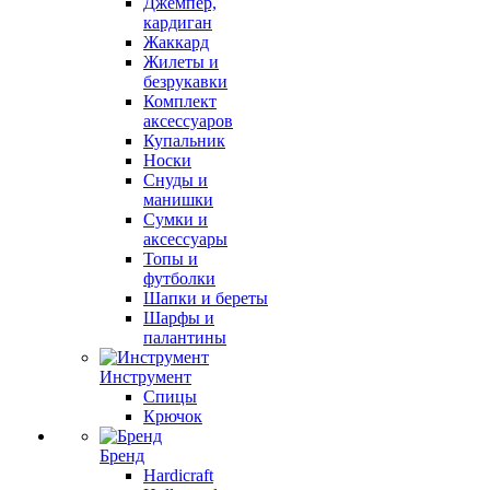
Джемпер,
кардиган
Жаккард
Жилеты и
безрукавки
Комплект
аксессуаров
Купальник
Носки
Снуды и
манишки
Сумки и
аксессуары
Топы и
футболки
Шапки и береты
Шарфы и
палантины
Инструмент
Спицы
Крючок
Бренд
Hardicraft