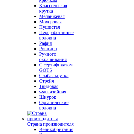
крючком
Классическая
крутка
Меланжевая
Мохеровая
Пушистая
Переработанные
волокна
Рафия
Ровница
Ручного
окрашивания
С сертификатом
GOTS
Слабая крутка
Стрейч
Твидовая
Фантазийная
Шнурок
Органические
волокна
Страна производителя
Великобритания