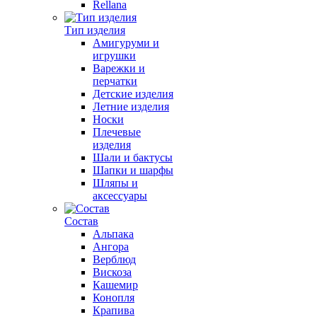
Rellana
Тип изделия
Амигуруми и
игрушки
Варежки и
перчатки
Детские изделия
Летние изделия
Носки
Плечевые
изделия
Шали и бактусы
Шапки и шарфы
Шляпы и
аксессуары
Состав
Альпака
Ангора
Верблюд
Вискоза
Кашемир
Конопля
Крапива