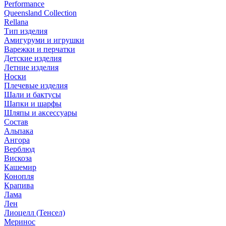
Performance
Queensland Collection
Rellana
Тип изделия
Амигуруми и игрушки
Варежки и перчатки
Детские изделия
Летние изделия
Носки
Плечевые изделия
Шали и бактусы
Шапки и шарфы
Шляпы и аксессуары
Состав
Альпака
Ангора
Верблюд
Вискоза
Кашемир
Конопля
Крапива
Лама
Лен
Лиоцелл (Тенсел)
Меринос