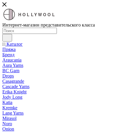
HOLLYWOOL
Интернет-магазин представительского класса
Каталог
Пряжа
Бренд
Araucania
Aura Yarns
BC Garn
Drops
Casagrande
Cascade Yarns
Erika Knight
Jody Long
Katia
Kremke
Lang Yarns
Mirasol
Noro
Onion