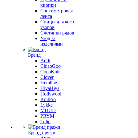
кнопки
Сантиметровая
лента
Спицы для кос и
узоров
Счетчики рядов
Уход за
изделиями
Бренд
Addi
ChiaoGoo
CocoKnits
Clover
Hemline
HiyaHiya
Hollywool
KnitPro
Lykke
MUUD
PRYM
Tulip
Бренд пряжи