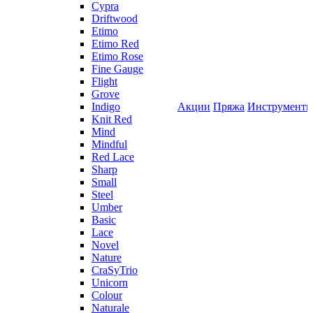
Cypra
Driftwood
Etimo
Etimo Red
Etimo Rose
Fine Gauge
Flight
Grove
Indigo
Акции
Пряжа
Инструмент
Knit Red
Mind
Mindful
Red Lace
Sharp
Small
Steel
Umber
Basic
Lace
Novel
Nature
CraSyTrio
Unicorn
Colour
Naturale