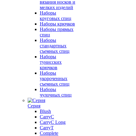
вязания носков и
мелких изделий
Наборы
круговых спиц
Наборы крючков
Наборы прямых
спиц
Наборы
стандартных
съемных спиц
Наборы
тунисских
крючков
Наборы
укороченных
съемных спиц
Наборы
чулочных спиц
Серия
Blush
CarryC
CarryC Long
CarryT
Complete