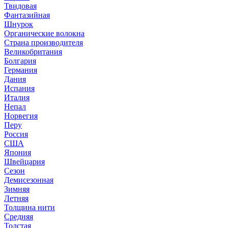
Твидовая
Фантазийная
Шнурок
Органические волокна
Страна производителя
Великобритания
Болгария
Германия
Дания
Испания
Италия
Непал
Норвегия
Перу
Россия
США
Япония
Швейцария
Сезон
Демисезонная
Зимняя
Летняя
Толщина нити
Средняя
Толстая