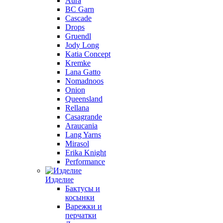
Aura
BC Garn
Cascade
Drops
Gruendl
Jody Long
Katia Concept
Kremke
Lana Gatto
Nomadnoos
Onion
Queensland
Rellana
Casagrande
Araucania
Lang Yarns
Mirasol
Erika Knight
Performance
Изделие
Бактусы и
косынки
Варежки и
перчатки