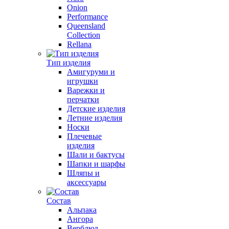
Onion
Performance
Queensland
Collection
Rellana
Тип изделия
Амигуруми и
игрушки
Варежки и
перчатки
Детские изделия
Летние изделия
Носки
Плечевые
изделия
Шали и бактусы
Шапки и шарфы
Шляпы и
аксессуары
Состав
Альпака
Ангора
Верблюд