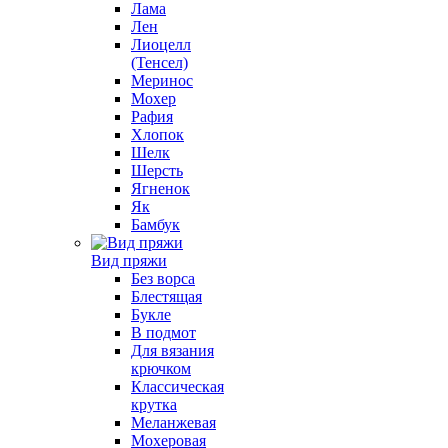
Лама
Лен
Лиоцелл
(Тенсел)
Меринос
Мохер
Рафия
Хлопок
Шелк
Шерсть
Ягненок
Як
Бамбук
Вид пряжи
Без ворса
Блестящая
Букле
В подмот
Для вязания
крючком
Классическая
крутка
Меланжевая
Мохеровая