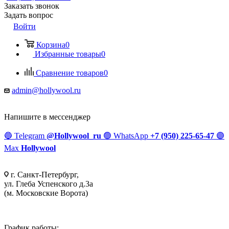
Заказать звонок
Задать вопрос
Войти
Корзина
0
Избранные товары
0
Сравнение товаров
0
admin@hollywool.ru
Напишите в мессенджер
🔵
Telegram
@Hollywool_ru
🟢
WhatsApp
+7 (950) 225-65-47
🟣
Max
Hollywool
г. Санкт-Петербург,
ул. Глеба Успенского д.3а
(м. Московские Ворота)
График работы: