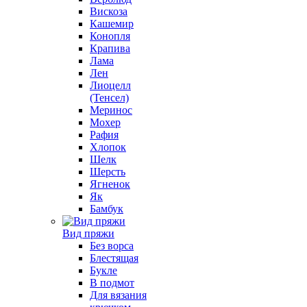
Вискоза
Кашемир
Конопля
Крапива
Лама
Лен
Лиоцелл
(Тенсел)
Меринос
Мохер
Рафия
Хлопок
Шелк
Шерсть
Ягненок
Як
Бамбук
Вид пряжи
Без ворса
Блестящая
Букле
В подмот
Для вязания