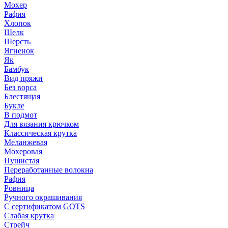
Мохер
Рафия
Хлопок
Шелк
Шерсть
Ягненок
Як
Бамбук
Вид пряжи
Без ворса
Блестящая
Букле
В подмот
Для вязания крючком
Классическая крутка
Меланжевая
Мохеровая
Пушистая
Переработанные волокна
Рафия
Ровница
Ручного окрашивания
С сертификатом GOTS
Слабая крутка
Стрейч