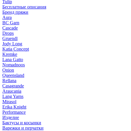
Tulip
Бесплатные описания
Бренд пряжи
Aura
BC Garn
Cascade
Drops
Gruendl
Jody Long
Katia Concept
Kremke
Lana Gatto
Nomadnoos
Onion
Queensland
Rellana
Casagrande
Araucania
Lang Yarns
Mirasol
Erika Knight
Performance
Изделие
Бактусы и косынки
Варежки и перчатки