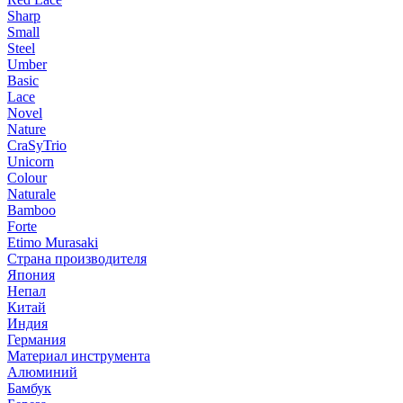
Sharp
Small
Steel
Umber
Basic
Lace
Novel
Nature
CraSyTrio
Unicorn
Colour
Naturale
Bamboo
Forte
Etimo Murasaki
Страна производителя
Япония
Непал
Китай
Индия
Германия
Материал инструмента
Алюминий
Бамбук