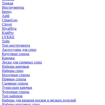
Тонкая
Инструменты
Бренд
Addi
ChiaoGoo
Clover
HiyaHiya
KnitPro
LYKKE
Tulip
Тип инструмента
Аксессуары для спиц
Круговые спицы
Крючки
Лески для съемных спиц
Наборы крючков
Наборы спиц
Носочные спицы
Прямые спицы
Съемные спицы
Тунисские крючки
Чулочные спицы
Тип наборов
Наборы для вязания носков и мелких изделий
Наборы круговых спиц