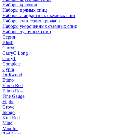
Наборы крючков
Наборы прямых спиц
Наборы стандартных съемных спиц
Наборы тунисских крючков
Наборы укороченных съемных спиц
Наборы чулочных спиц
Серия
Blush
CarryC
CarryC Long
CarryT
Complete
Cypra
Driftwood
Etimo
Etimo Red
Etimo Rose
Fine Gauge
Flight
Grove
Indigo
Knit Red
Mind
Mindful
Red Lace