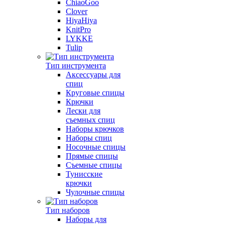
ChiaoGoo
Clover
HiyaHiya
KnitPro
LYKKE
Tulip
Тип инструмента
Аксессуары для
спиц
Круговые спицы
Крючки
Лески для
съемных спиц
Наборы крючков
Наборы спиц
Носочные спицы
Прямые спицы
Съемные спицы
Тунисские
крючки
Чулочные спицы
Тип наборов
Наборы для