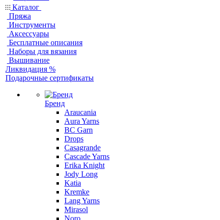
Каталог
Пряжа
Инструменты
Аксессуары
Бесплатные описания
Наборы для вязания
Вышивание
Ликвидация %
Подарочные сертификаты
Бренд
Araucania
Aura Yarns
BC Garn
Drops
Casagrande
Cascade Yarns
Erika Knight
Jody Long
Katia
Kremke
Lang Yarns
Mirasol
Noro