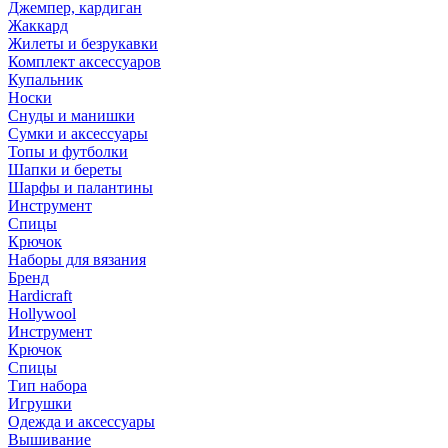
Джемпер, кардиган
Жаккард
Жилеты и безрукавки
Комплект аксессуаров
Купальник
Носки
Снуды и манишки
Сумки и аксессуары
Топы и футболки
Шапки и береты
Шарфы и палантины
Инструмент
Спицы
Крючок
Наборы для вязания
Бренд
Hardicraft
Hollywool
Инструмент
Крючок
Спицы
Тип набора
Игрушки
Одежда и аксессуары
Вышивание