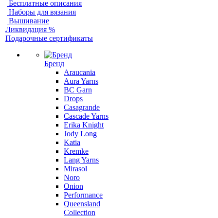
Бесплатные описания
Наборы для вязания
Вышивание
Ликвидация %
Подарочные сертификаты
Бренд
Araucania
Aura Yarns
BC Garn
Drops
Casagrande
Cascade Yarns
Erika Knight
Jody Long
Katia
Kremke
Lang Yarns
Mirasol
Noro
Onion
Performance
Queensland
Collection