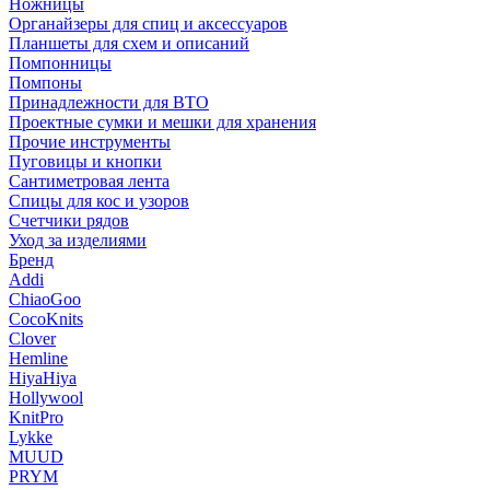
Ножницы
Органайзеры для спиц и аксессуаров
Планшеты для схем и описаний
Помпонницы
Помпоны
Принадлежности для ВТО
Проектные сумки и мешки для хранения
Прочие инструменты
Пуговицы и кнопки
Сантиметровая лента
Спицы для кос и узоров
Счетчики рядов
Уход за изделиями
Бренд
Addi
ChiaoGoo
CocoKnits
Clover
Hemline
HiyaHiya
Hollywool
KnitPro
Lykke
MUUD
PRYM