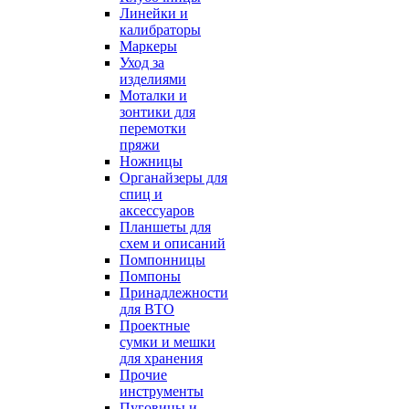
Линейки и
калибраторы
Маркеры
Уход за
изделиями
Моталки и
зонтики для
перемотки
пряжи
Ножницы
Органайзеры для
спиц и
аксессуаров
Планшеты для
схем и описаний
Помпонницы
Помпоны
Принадлежности
для ВТО
Проектные
сумки и мешки
для хранения
Прочие
инструменты
Пуговицы и