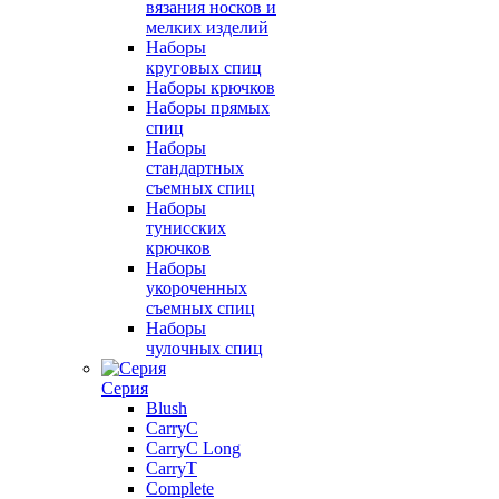
вязания носков и
мелких изделий
Наборы
круговых спиц
Наборы крючков
Наборы прямых
спиц
Наборы
стандартных
съемных спиц
Наборы
тунисских
крючков
Наборы
укороченных
съемных спиц
Наборы
чулочных спиц
Серия
Blush
CarryC
CarryC Long
CarryT
Complete