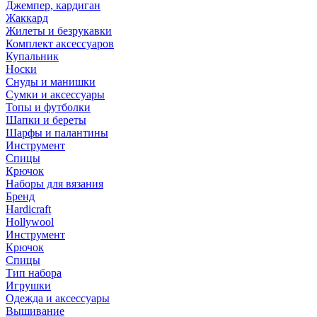
Джемпер, кардиган
Жаккард
Жилеты и безрукавки
Комплект аксессуаров
Купальник
Носки
Снуды и манишки
Сумки и аксессуары
Топы и футболки
Шапки и береты
Шарфы и палантины
Инструмент
Спицы
Крючок
Наборы для вязания
Бренд
Hardicraft
Hollywool
Инструмент
Крючок
Спицы
Тип набора
Игрушки
Одежда и аксессуары
Вышивание