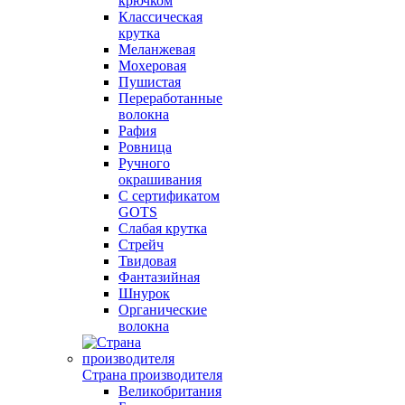
крючком
Классическая
крутка
Меланжевая
Мохеровая
Пушистая
Переработанные
волокна
Рафия
Ровница
Ручного
окрашивания
С сертификатом
GOTS
Слабая крутка
Стрейч
Твидовая
Фантазийная
Шнурок
Органические
волокна
Страна производителя
Великобритания