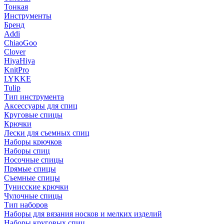
Тонкая
Инструменты
Бренд
Addi
ChiaoGoo
Clover
HiyaHiya
KnitPro
LYKKE
Tulip
Тип инструмента
Аксессуары для спиц
Круговые спицы
Крючки
Лески для съемных спиц
Наборы крючков
Наборы спиц
Носочные спицы
Прямые спицы
Съемные спицы
Тунисские крючки
Чулочные спицы
Тип наборов
Наборы для вязания носков и мелких изделий
Наборы круговых спиц