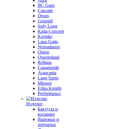
Aura
BC Garn
Cascade
Drops
Gruendl
Jody Long
Katia Concept
Kremke
Lana Gatto
Nomadnoos
Onion
Queensland
Rellana
Casagrande
Araucania
Lang Yarns
Mirasol
Erika Knight
Performance
Изделие
Бактусы и
косынки
Варежки и
перчатки