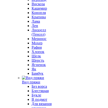
Вискоза
Кашемир
Конопля
Крапива
Лама
Лен
Лиоцелл
(Тенсел)
Меринос
Мохер
Рафия
Хлопок
Шелк
Шерсть
Ягненок
Як
Бамбук
Вид пряжи
Без ворса
Блестящая
Букле
В подмот
Для вязания