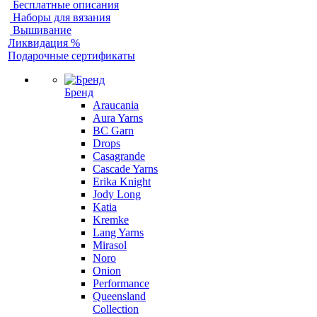
Бесплатные описания
Наборы для вязания
Вышивание
Ликвидация %
Подарочные сертификаты
Бренд
Araucania
Aura Yarns
BC Garn
Drops
Casagrande
Cascade Yarns
Erika Knight
Jody Long
Katia
Kremke
Lang Yarns
Mirasol
Noro
Onion
Performance
Queensland
Collection