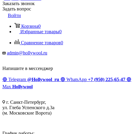
Заказать звонок
Задать вопрос
Войти
Корзина
0
Избранные товары
0
Сравнение товаров
0
admin@hollywool.ru
Напишите в мессенджер
🔵
Telegram
@Hollywool_ru
🟢
WhatsApp
+7 (950) 225-65-47
🟣
Max
Hollywool
г. Санкт-Петербург,
ул. Глеба Успенского д.3а
(м. Московские Ворота)
График работы: