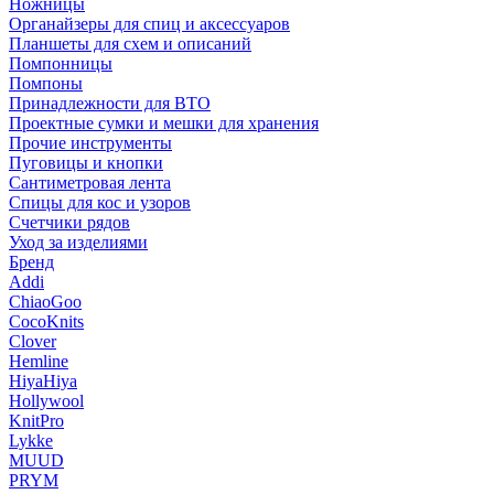
Ножницы
Органайзеры для спиц и аксессуаров
Планшеты для схем и описаний
Помпонницы
Помпоны
Принадлежности для ВТО
Проектные сумки и мешки для хранения
Прочие инструменты
Пуговицы и кнопки
Сантиметровая лента
Спицы для кос и узоров
Счетчики рядов
Уход за изделиями
Бренд
Addi
ChiaoGoo
CocoKnits
Clover
Hemline
HiyaHiya
Hollywool
KnitPro
Lykke
MUUD
PRYM