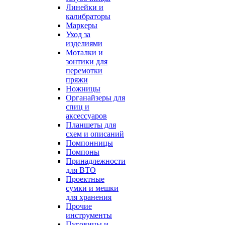
Линейки и
калибраторы
Маркеры
Уход за
изделиями
Моталки и
зонтики для
перемотки
пряжи
Ножницы
Органайзеры для
спиц и
аксессуаров
Планшеты для
схем и описаний
Помпонницы
Помпоны
Принадлежности
для ВТО
Проектные
сумки и мешки
для хранения
Прочие
инструменты
Пуговицы и