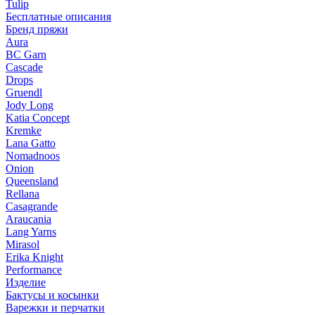
Tulip
Бесплатные описания
Бренд пряжи
Aura
BC Garn
Cascade
Drops
Gruendl
Jody Long
Katia Concept
Kremke
Lana Gatto
Nomadnoos
Onion
Queensland
Rellana
Casagrande
Araucania
Lang Yarns
Mirasol
Erika Knight
Performance
Изделие
Бактусы и косынки
Варежки и перчатки