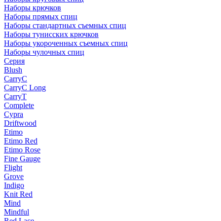
Наборы крючков
Наборы прямых спиц
Наборы стандартных съемных спиц
Наборы тунисских крючков
Наборы укороченных съемных спиц
Наборы чулочных спиц
Серия
Blush
CarryC
CarryC Long
CarryT
Complete
Cypra
Driftwood
Etimo
Etimo Red
Etimo Rose
Fine Gauge
Flight
Grove
Indigo
Knit Red
Mind
Mindful
Red Lace