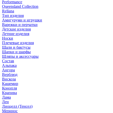
Performance
Queensland Collection
Rellana
Тип изделия
Амигуруми и игрушки
Варежки и перчатки
Детские изделия
Летние изделия
Носки
Плечевые изделия
Шали и бактусы
Шапки и шарфы
Шляпы и аксессуары
Состав
Альпака
Ангора
Верблюд
Вискоза
Кашемир
Конопля
Крапива
Лама
Лен
Лиоцелл (Тенсел)
Меринос