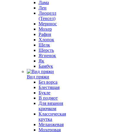
Лама
Лен
Лиоцелл
(Тенсел)
Меринос
Мохер
Рафия
Хлопок
Шелк
Шерсть
Ягненок
Як
Бамбук
Вид пряжи
Без ворса
Блестящая
Букле
В подмот
Для вязания
крючком
Классическая
крутка
Меланжевая
Мохеровая