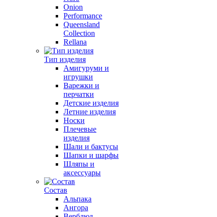
Onion
Performance
Queensland
Collection
Rellana
Тип изделия
Амигуруми и
игрушки
Варежки и
перчатки
Детские изделия
Летние изделия
Носки
Плечевые
изделия
Шали и бактусы
Шапки и шарфы
Шляпы и
аксессуары
Состав
Альпака
Ангора
Верблюд