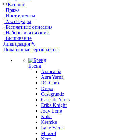
Каталог
Пряжа
Инструменты
Аксессуары
Бесплатные описания
Наборы для вязания
Вышивание
Ликвидация %
Подарочные сертификаты
Бренд
Araucania
Aura Yarns
BC Garn
Drops
Casagrande
Cascade Yarns
Erika Knight
Jody Long
Katia
Kremke
Lang Yarns
Mirasol
Noro