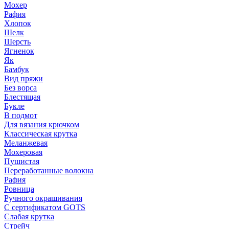
Мохер
Рафия
Хлопок
Шелк
Шерсть
Ягненок
Як
Бамбук
Вид пряжи
Без ворса
Блестящая
Букле
В подмот
Для вязания крючком
Классическая крутка
Меланжевая
Мохеровая
Пушистая
Переработанные волокна
Рафия
Ровница
Ручного окрашивания
С сертификатом GOTS
Слабая крутка
Стрейч