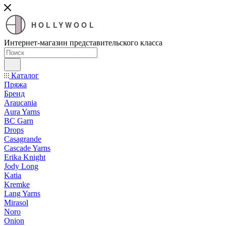
HOLLYWOOL
Интернет-магазин представительского класса
Каталог
Пряжа
Бренд
Araucania
Aura Yarns
BC Garn
Drops
Casagrande
Cascade Yarns
Erika Knight
Jody Long
Katia
Kremke
Lang Yarns
Mirasol
Noro
Onion