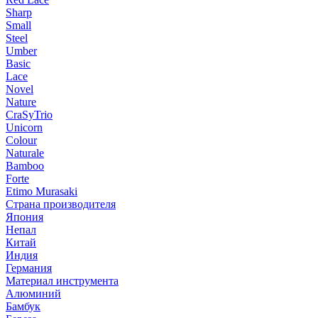
Sharp
Small
Steel
Umber
Basic
Lace
Novel
Nature
CraSyTrio
Unicorn
Colour
Naturale
Bamboo
Forte
Etimo Murasaki
Страна производителя
Япония
Непал
Китай
Индия
Германия
Материал инструмента
Алюминий
Бамбук