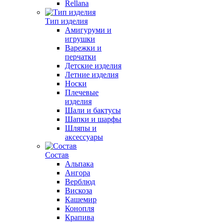
Rellana
Тип изделия
Амигуруми и
игрушки
Варежки и
перчатки
Детские изделия
Летние изделия
Носки
Плечевые
изделия
Шали и бактусы
Шапки и шарфы
Шляпы и
аксессуары
Состав
Альпака
Ангора
Верблюд
Вискоза
Кашемир
Конопля
Крапива