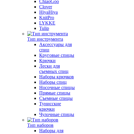
ChiaoGoo
Clover
HiyaHiya
KnitPro
LYKKE
Tulip
Тип инструмента
Аксессуары для
спиц
Круговые спицы
Крючки
Лески для
съемных спиц
Наборы крючков
Наборы спиц
Носочные спицы
Прямые спицы
Съемные спицы
Тунисские
крючки
Чулочные спицы
Тип наборов
Наборы для