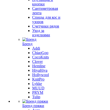
кнопки
Сантиметровая
лента
Спицы для кос и
узоров
Счетчики рядов
Уход за
изделиями
Бренд
Addi
ChiaoGoo
CocoKnits
Clover
Hemline
HiyaHiya
Hollywool
KnitPro
Lykke
MUUD
PRYM
Tulip
Бренд пряжи