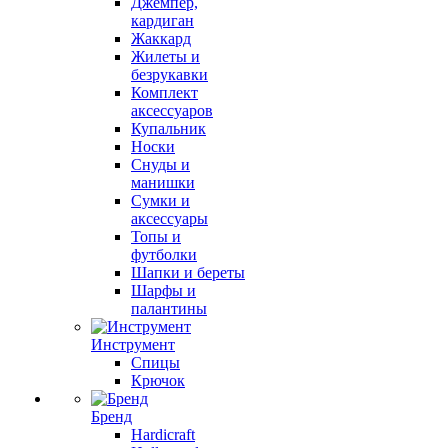
Джемпер,
кардиган
Жаккард
Жилеты и
безрукавки
Комплект
аксессуаров
Купальник
Носки
Снуды и
манишки
Сумки и
аксессуары
Топы и
футболки
Шапки и береты
Шарфы и
палантины
Инструмент
Спицы
Крючок
Бренд
Hardicraft