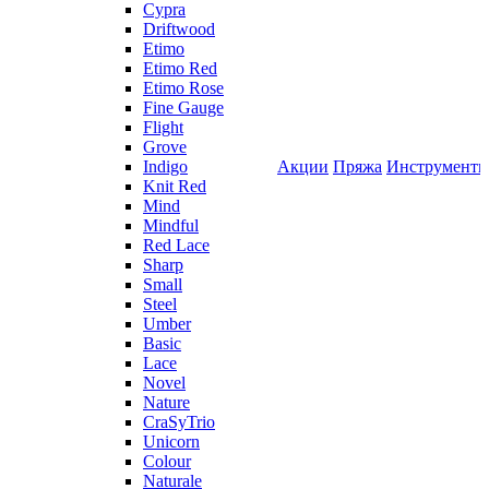
Cypra
Driftwood
Etimo
Etimo Red
Etimo Rose
Fine Gauge
Flight
Grove
Indigo
Акции
Пряжа
Инструмент
Knit Red
Mind
Mindful
Red Lace
Sharp
Small
Steel
Umber
Basic
Lace
Novel
Nature
CraSyTrio
Unicorn
Colour
Naturale