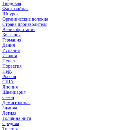
Твидовая
Фантазийная
Шнурок
Органические волокна
Страна производителя
Великобритания
Болгария
Германия
Дания
Испания
Италия
Непал
Норвегия
Перу
Россия
США
Япония
Швейцария
Сезон
Демисезонная
Зимняя
Летняя
Толщина нити
Средняя
Толстая